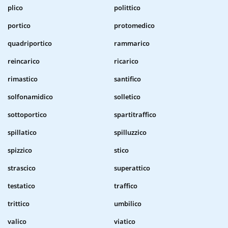
plico
polittico
portico
protomedico
quadriportico
rammarico
reincarico
ricarico
rimastico
santifico
solfonamidico
solletico
sottoportico
spartitraffico
spillatico
spilluzzico
spizzico
stico
strascico
superattico
testatico
traffico
trittico
umbilico
valico
viatico