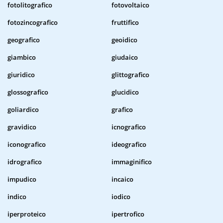
fotolitografico
fotovoltaico
fotozincografico
fruttifico
geografico
geoidico
giambico
giudaico
giuridico
glittografico
glossografico
glucidico
goliardico
grafico
gravidico
icnografico
iconografico
ideografico
idrografico
immaginifico
impudico
incaico
indico
iodico
iperproteico
ipertrofico