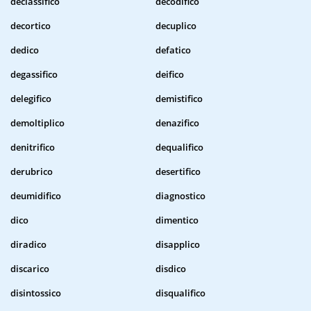
declassifico
decodifico
decortico
decuplico
dedico
defatico
degassifico
deifico
delegifico
demistifico
demoltiplico
denazifico
denitrifico
dequalifico
derubrico
desertifico
deumidifico
diagnostico
dico
dimentico
diradico
disapplico
discarico
disdico
disintossico
disqualifico