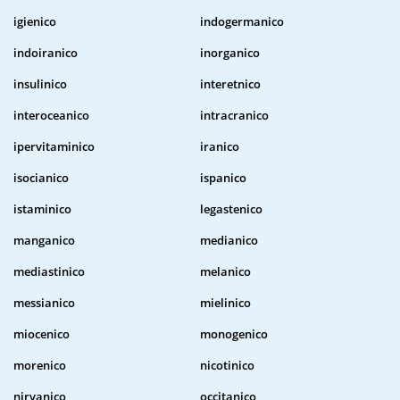
igienico
indogermanico
indoiranico
inorganico
insulinico
interetnico
interoceanico
intracranico
ipervitaminico
iranico
isocianico
ispanico
istaminico
legastenico
manganico
medianico
mediastinico
melanico
messianico
mielinico
miocenico
monogenico
morenico
nicotinico
nirvanico
occitanico