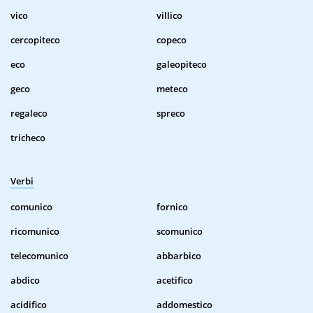
vico
villico
cercopiteco
copeco
eco
galeopiteco
geco
meteco
regaleco
spreco
tricheco
Verbi
comunico
fornico
ricomunico
scomunico
telecomunico
abbarbico
abdico
acetifico
acidifico
addomestico