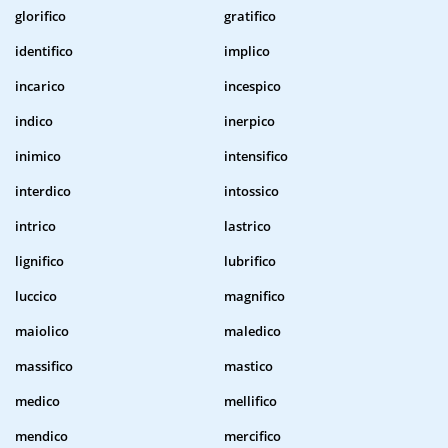
glorifico
gratifico
identifico
implico
incarico
incespico
indico
inerpico
inimico
intensifico
interdico
intossico
intrico
lastrico
lignifico
lubrifico
luccico
magnifico
maiolico
maledico
massifico
mastico
medico
mellifico
mendico
mercifico