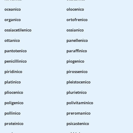
oceanico
olocenico
organico
ortofrenico
ossiacetilenico
ossianico
ottanico
panellenico
pantotenico
paraffinico
penicillinico
piogenico
piridinico
pirossenico
platinico
pleistocenico
pliocenico
plurietnico
poligenico
polivitaminico
pollinico
preromanico
proteinico
psicastenico