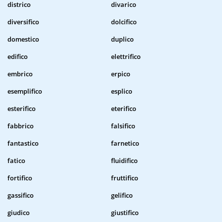
districo
divarico
diversifico
dolcifico
domestico
duplico
edifico
elettrifico
embrico
erpico
esemplifico
esplico
esterifico
eterifico
fabbrico
falsifico
fantastico
farnetico
fatico
fluidifico
fortifico
fruttifico
gassifico
gelifico
giudico
giustifico