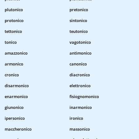
plutonico
pretonico
protonico
sintonico
tettonico
teutonico
tonico
vagotonico
amazzonico
antimonico
armonico
canonico
cronico
diacronico
disarmonico
elettronico
enarmonico
fisiognomonico
giunonico
inarmonico
ipersonico
ironico
maccheronico
massonico