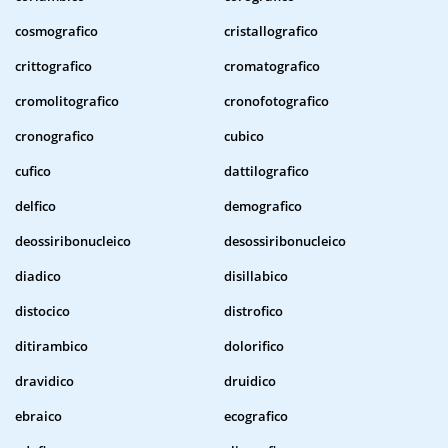
cosmografico
cristallografico
crittografico
cromatografico
cromolitografico
cronofotografico
cronografico
cubico
cufico
dattilografico
delfico
demografico
deossiribonucleico
desossiribonucleico
diadico
disillabico
distocico
distrofico
ditirambico
dolorifico
dravidico
druidico
ebraico
ecografico