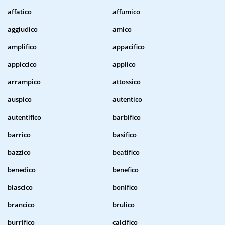
affatico
affumico
aggiudico
amico
amplifico
appacifico
appiccico
applico
arrampico
attossico
auspico
autentico
autentifico
barbifico
barrico
basifico
bazzico
beatifico
benedico
benefico
biascico
bonifico
brancico
brulico
burrifico
calcifico