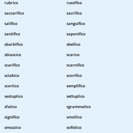
rubrico
russifico
saccarifico
sacrifico
salifico
sanguifico
santifico
saponifico
sbarbifico
sbellico
sbiascico
scarico
scarifico
scarnifico
sciabico
scorifico
scortico
semplifico
sestuplico
settuplico
sfatico
sgrammatico
significo
smollico
smozzico
sofistico