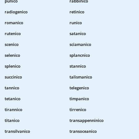
punico
rabbinico
radiogenico
retinico
romanico
runico
rutenico
satanico
scenico
sciamanico
selenico
splancnico
splenico
stannico
succinico
talismanico
tannico
telegenico
tetanico
timpanico
tirannico
tirrenico
titanico
transappenninico
transilvanico
transoceanico