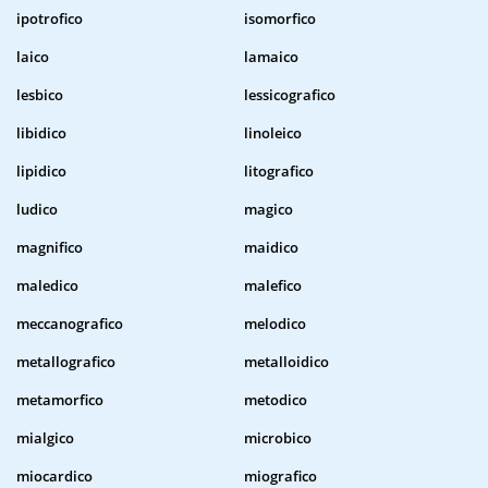
ipotrofico
isomorfico
laico
lamaico
lesbico
lessicografico
libidico
linoleico
lipidico
litografico
ludico
magico
magnifico
maidico
maledico
malefico
meccanografico
melodico
metallografico
metalloidico
metamorfico
metodico
mialgico
microbico
miocardico
miografico