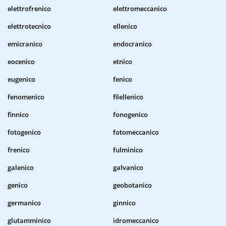
elettrofrenico
elettromeccanico
elettrotecnico
ellenico
emicranico
endocranico
eocenico
etnico
eugenico
fenico
fenomenico
filellenico
finnico
fonogenico
fotogenico
fotomeccanico
frenico
fulminico
galenico
galvanico
genico
geobotanico
germanico
ginnico
glutamminico
idromeccanico