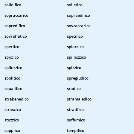
solidifico
solletico
sopraccarico
sopraedifico
sopredifico
sovraccarico
sovraffatico
specifico
spertico
spiaccico
spiccico
spilluzzico
spiluzzico
spizzico
spolitico
spregiudico
squalifico
sradico
strabenedico
stramaledico
strascico
stratifico
stuzzico
suffumico
supplico
tempifico