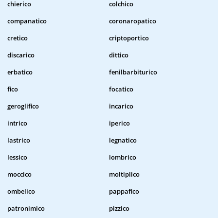
chierico
colchico
companatico
coronaropatico
cretico
criptoportico
discarico
dittico
erbatico
fenilbarbiturico
fico
focatico
geroglifico
incarico
intrico
iperico
lastrico
legnatico
lessico
lombrico
moccico
moltiplico
ombelico
pappafico
patronimico
pizzico