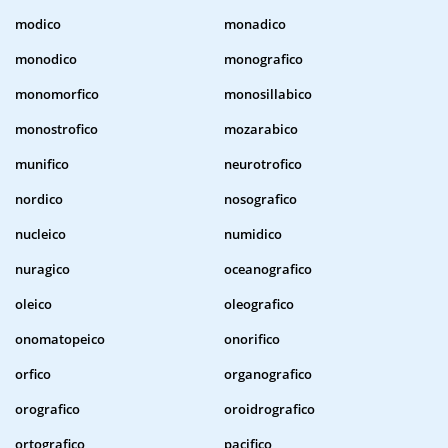
modico
monadico
monodico
monografico
monomorfico
monosillabico
monostrofico
mozarabico
munifico
neurotrofico
nordico
nosografico
nucleico
numidico
nuragico
oceanografico
oleico
oleografico
onomatopeico
onorifico
orfico
organografico
orografico
oroidrografico
ortografico
pacifico