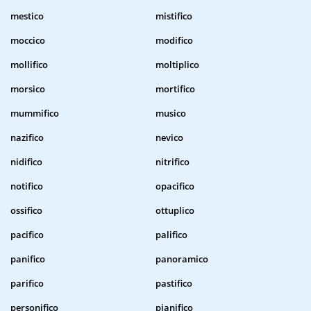
mestico
mistifico
moccico
modifico
mollifico
moltiplico
morsico
mortifico
mummifico
musico
nazifico
nevico
nidifico
nitrifico
notifico
opacifico
ossifico
ottuplico
pacifico
palifico
panifico
panoramico
parifico
pastifico
personifico
pianifico