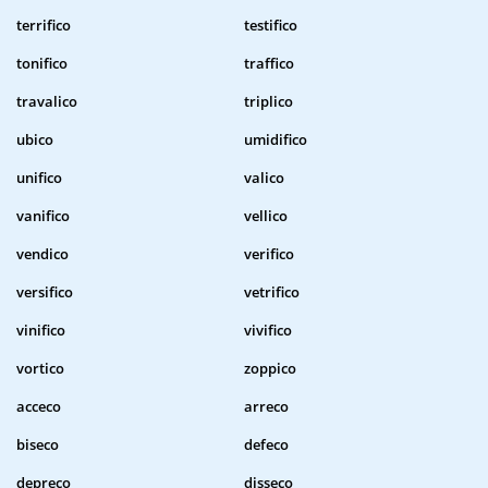
terrifico
testifico
tonifico
traffico
travalico
triplico
ubico
umidifico
unifico
valico
vanifico
vellico
vendico
verifico
versifico
vetrifico
vinifico
vivifico
vortico
zoppico
acceco
arreco
biseco
defeco
depreco
disseco