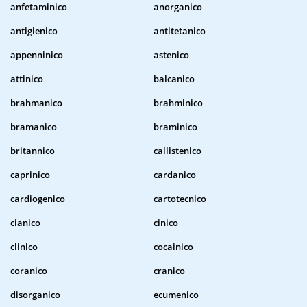
anfetaminico
anorganico
antigienico
antitetanico
appenninico
astenico
attinico
balcanico
brahmanico
brahminico
bramanico
braminico
britannico
callistenico
caprinico
cardanico
cardiogenico
cartotecnico
cianico
cinico
clinico
cocainico
coranico
cranico
disorganico
ecumenico