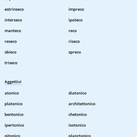
estrinseco
impreco
interseco
ipoteco
manteco
reco
reseco
riseco
sbieco
spreco
triseco
Aggettivi
atonico
diatonico
platonico
architettonico
bentonico
chetonico
ipertonico
isotonico
pitonico
planctonico