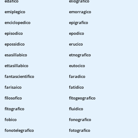
edafico
eliografico
emiplegico
emorragico
enciclopedico
epigrafico
episodico
epodico
epossidico
erucico
esasillabico
etnografico
ettasillabico
eutocico
fantascientifico
faradico
farisaico
fatidico
filosofico
fitogeografico
fitografico
fluidico
fobico
fonografico
fonotelegrafico
fotografico