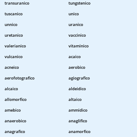
transuranico
tungstenico
tuscanico
unico
unnico
uranico
uretanico
vaccinico
valerianico
vitaminico
vulcanico
acaico
acneico
aerobico
aerofotografico
agiografico
alcaico
aldeidico
allomorfico
altaico
amebico
ammidico
anaerobico
anaglifico
anagrafico
anamorfico