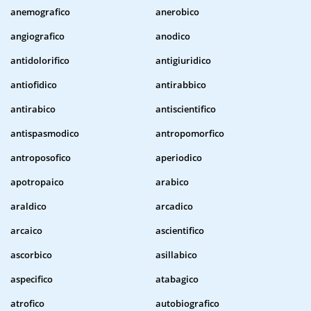
anemografico
anerobico
angiografico
anodico
antidolorifico
antigiuridico
antiofidico
antirabbico
antirabico
antiscientifico
antispasmodico
antropomorfico
antroposofico
aperiodico
apotropaico
arabico
araldico
arcadico
arcaico
ascientifico
ascorbico
asillabico
aspecifico
atabagico
atrofico
autobiografico