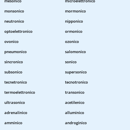
mesonico
microelettronico
monsonico
mormonico
neutronico
nipponico
optoelettronico
ormonico
ovonico
ozonico
pneumonico
salomonico
sincronico
sonico
subsonico
supersonico
tecnetronico
tecnotronico
termoelettronico
transonico
ultrasonico
acetilenico
adrenalinico
alluminico
amminico
androginico