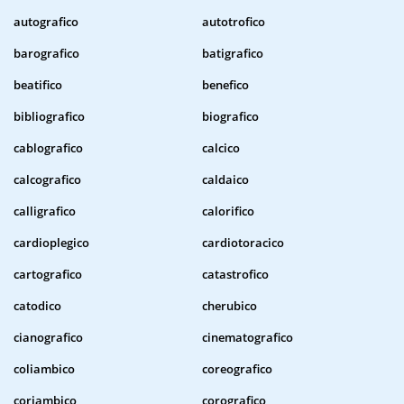
autografico
autotrofico
barografico
batigrafico
beatifico
benefico
bibliografico
biografico
cablografico
calcico
calcografico
caldaico
calligrafico
calorifico
cardioplegico
cardiotoracico
cartografico
catastrofico
catodico
cherubico
cianografico
cinematografico
coliambico
coreografico
coriambico
corografico