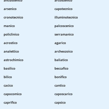
antiastenico
arcoscenico
arsenico
capotecnico
cronotecnico
illuminotecnico
manico
palcoscenico
policlinico
serramanico
acrostico
agarico
analettico
archeozoico
astrochimico
baliatico
basilico
beccafico
bilico
bonifico
cacico
cantico
capocomico
caposcarico
caprifico
capsico