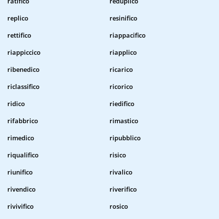
ratifico
reduplico
replico
resinifico
rettifico
riappacifico
riappiccico
riapplico
ribenedico
ricarico
riclassifico
ricorico
ridico
riedifico
rifabbrico
rimastico
rimedico
ripubblico
riqualifico
risico
riunifico
rivalico
rivendico
riverifico
rivivifico
rosico