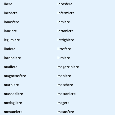
ibere
idrosfere
incedere
infermiere
ionosfere
lamiere
lanciere
lattoniere
legumiere
lettighiere
limiere
litosfere
locandiere
lumiere
madiere
magazziniere
magnetosfere
maniere
marniere
maschere
masnadiere
mattoniere
medagliere
megere
mentoniere
mesosfere