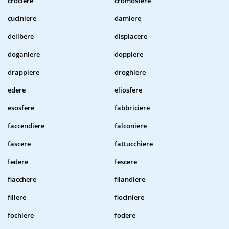
crociere
cromosfere
cuciniere
damiere
delibere
dispiacere
doganiere
doppiere
drappiere
droghiere
edere
eliosfere
esosfere
fabbriciere
faccendiere
falconiere
fascere
fattucchiere
federe
fescere
fiacchere
filandiere
filiere
fiociniere
fochiere
fodere