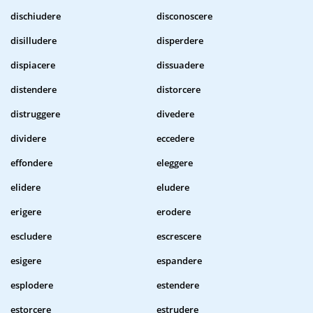
dischiudere
disconoscere
disilludere
disperdere
dispiacere
dissuadere
distendere
distorcere
distruggere
divedere
dividere
eccedere
effondere
eleggere
elidere
eludere
erigere
erodere
escludere
escrescere
esigere
espandere
esplodere
estendere
estorcere
estrudere