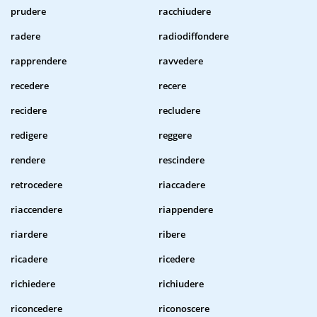
prudere
racchiudere
radere
radiodiffondere
rapprendere
ravvedere
recedere
recere
recidere
recludere
redigere
reggere
rendere
rescindere
retrocedere
riaccadere
riaccendere
riappendere
riardere
ribere
ricadere
ricedere
richiedere
richiudere
riconcedere
riconoscere