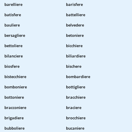
barelliere
barisfere
batisfere
battelliere
bauliere
belvedere
bersagliere
betoniere
bettoliere
bicchiere
bilanciere
biliardiere
biosfere
bischere
bistecchiere
bombardiere
bomboniere
bottigliere
bottoniere
bracchiere
bracconiere
braciere
brigadiere
brocchiere
bubboliere
bucaniere