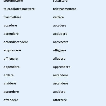
sottomettere
sussistere
teleradiotrasmettere
teletrasmettere
trasmettere
vertere
accadere
accedere
accendere
accludere
accondiscendere
accrescere
acquiescere
affiggere
affliggere
alludere
appendere
apprendere
ardere
arrendere
arridere
ascendere
ascondere
assidere
attendere
attorcere