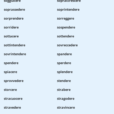
soggiacere
sopraccrescere
soprassedere
soprintendere
sorprendere
sorreggere
sorridere
sospendere
sottacere
sottendere
sottintendere
sovreccedere
sovrintendere
spandere
spendere
sperdere
spiacere
splendere
sprovvedere
stendere
storcere
strabere
stracuocere
stragodere
stravedere
stravincere