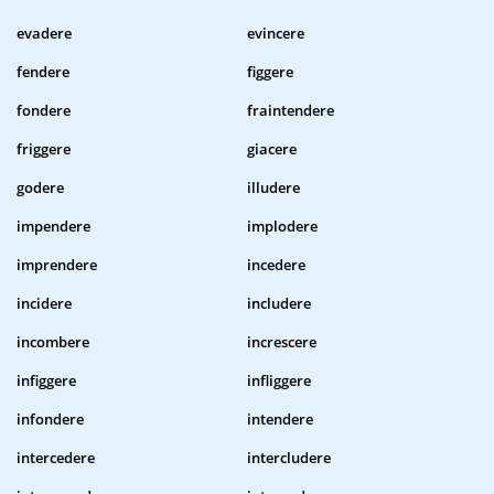
evadere
evincere
fendere
figgere
fondere
fraintendere
friggere
giacere
godere
illudere
impendere
implodere
imprendere
incedere
incidere
includere
incombere
increscere
infiggere
infliggere
infondere
intendere
intercedere
intercludere