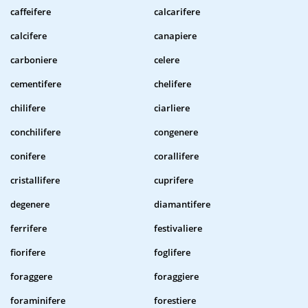
caffeifere
calcarifere
calcifere
canapiere
carboniere
celere
cementifere
chelifere
chilifere
ciarliere
conchilifere
congenere
conifere
corallifere
cristallifere
cuprifere
degenere
diamantifere
ferrifere
festivaliere
fiorifere
foglifere
foraggere
foraggiere
foraminifere
forestiere