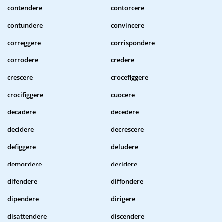
contendere
contorcere
contundere
convincere
correggere
corrispondere
corrodere
credere
crescere
crocefiggere
crocifiggere
cuocere
decadere
decedere
decidere
decrescere
defiggere
deludere
demordere
deridere
difendere
diffondere
dipendere
dirigere
disattendere
discendere