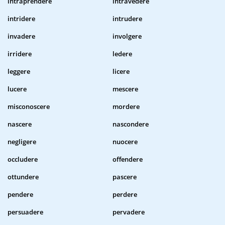
intraprendere
intravedere
intridere
intrudere
invadere
involgere
irridere
ledere
leggere
licere
lucere
mescere
misconoscere
mordere
nascere
nascondere
negligere
nuocere
occludere
offendere
ottundere
pascere
pendere
perdere
persuadere
pervadere