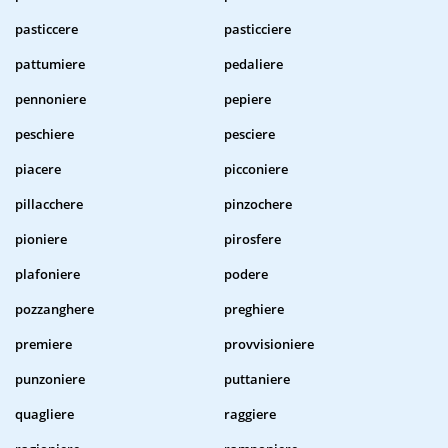
pasticcere
pasticciere
pattumiere
pedaliere
pennoniere
pepiere
peschiere
pesciere
piacere
picconiere
pillacchere
pinzochere
pioniere
pirosfere
plafoniere
podere
pozzanghere
preghiere
premiere
provvisioniere
punzoniere
puttaniere
quagliere
raggiere