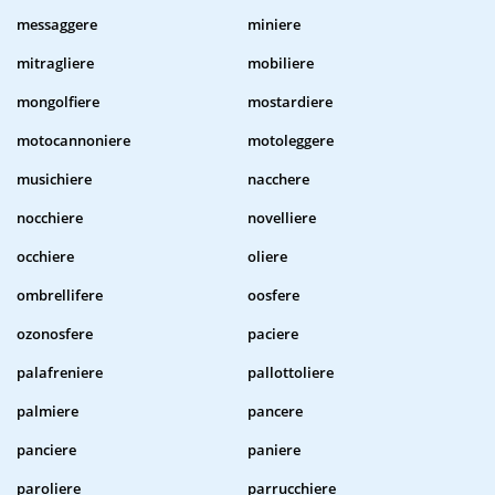
messaggere
miniere
mitragliere
mobiliere
mongolfiere
mostardiere
motocannoniere
motoleggere
musichiere
nacchere
nocchiere
novelliere
occhiere
oliere
ombrellifere
oosfere
ozonosfere
paciere
palafreniere
pallottoliere
palmiere
pancere
panciere
paniere
paroliere
parrucchiere