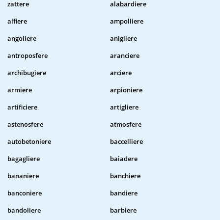
zattere
alabardiere
alfiere
ampolliere
angoliere
anigliere
antroposfere
aranciere
archibugiere
arciere
armiere
arpioniere
artificiere
artigliere
astenosfere
atmosfere
autobetoniere
baccelliere
bagagliere
baiadere
bananiere
banchiere
banconiere
bandiere
bandoliere
barbiere