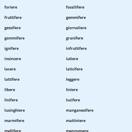
foriere
fossilifere
fruttifere
gemmifere
gessifere
giornaliere
gommifere
granifere
ignifere
infruttifere
insincere
iutiere
lacere
laticifere
lattifere
leggere
libere
liniere
linifere
lucifere
lusinghiere
manganesifere
marmifere
mattiniere
mellifere
menzognere