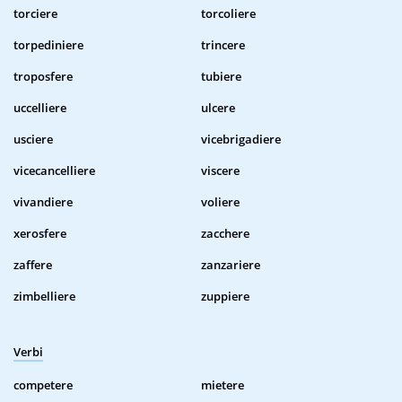
torciere
torcoliere
torpediniere
trincere
troposfere
tubiere
uccelliere
ulcere
usciere
vicebrigadiere
vicecancelliere
viscere
vivandiere
voliere
xerosfere
zacchere
zaffere
zanzariere
zimbelliere
zuppiere
Verbi
competere
mietere