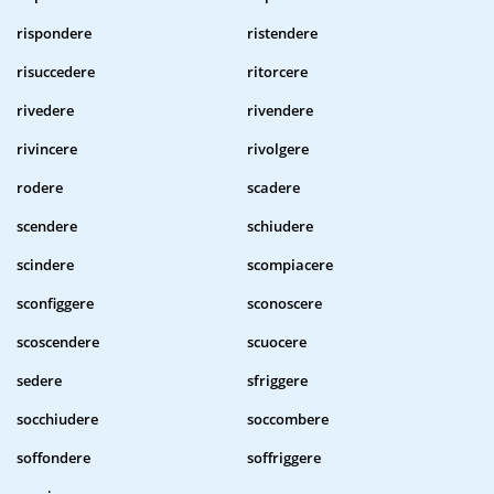
rispondere
ristendere
risuccedere
ritorcere
rivedere
rivendere
rivincere
rivolgere
rodere
scadere
scendere
schiudere
scindere
scompiacere
sconfiggere
sconoscere
scoscendere
scuocere
sedere
sfriggere
socchiudere
soccombere
soffondere
soffriggere