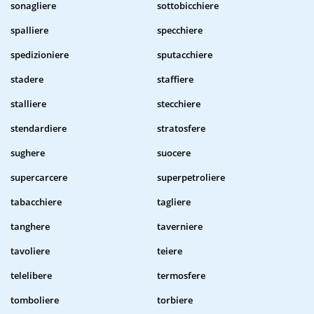
sonagliere
sottobicchiere
spalliere
specchiere
spedizioniere
sputacchiere
stadere
staffiere
stalliere
stecchiere
stendardiere
stratosfere
sughere
suocere
supercarcere
superpetroliere
tabacchiere
tagliere
tanghere
taverniere
tavoliere
teiere
telelibere
termosfere
tomboliere
torbiere