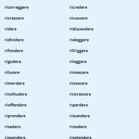
ricorreggere
ricredere
ricrescere
ricuocere
ridere
ridiscendere
ridividere
rieleggere
rifondere
rifriggere
rigodere
rileggere
rilucere
rimescere
rimordere
rinascere
rinchiudere
rincrescere
rioffendere
riperdere
riprendere
riscendere
risedere
risiedere
rispendere
risplendere