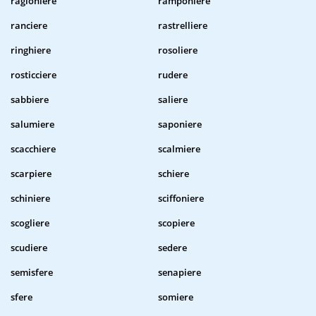
ragioniere
ramponiere
ranciere
rastrelliere
ringhiere
rosoliere
rosticciere
rudere
sabbiere
saliere
salumiere
saponiere
scacchiere
scalmiere
scarpiere
schiere
schiniere
sciffoniere
scogliere
scopiere
scudiere
sedere
semisfere
senapiere
sfere
somiere