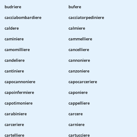
budriere
bufere
cacciabombardiere
cacciatorpediniere
caldere
calmiere
caminiere
cammelliere
camomilliere
cancelliere
candeliere
cannoniere
cantiniere
canzoniere
capocannoniere
capocarceriere
capoinfermiere
caponiere
capotimoniere
cappelliere
carabiniere
carcere
carceriere
carniere
cartelliere
cartucciere