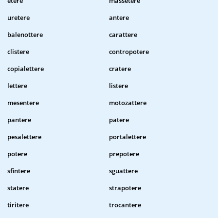
etere
massetere
uretere
antere
balenottere
carattere
clistere
contropotere
copialettere
cratere
lettere
listere
mesentere
motozattere
pantere
patere
pesalettere
portalettere
potere
prepotere
sfintere
sguattere
statere
strapotere
tiritere
trocantere