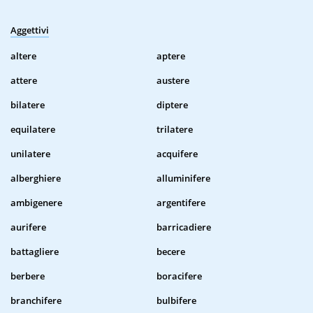
Aggettivi
altere
aptere
attere
austere
bilatere
diptere
equilatere
trilatere
unilatere
acquifere
alberghiere
alluminifere
ambigenere
argentifere
aurifere
barricadiere
battagliere
becere
berbere
boracifere
branchifere
bulbifere