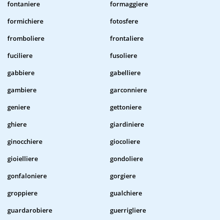
fontaniere
formaggiere
formichiere
fotosfere
fromboliere
frontaliere
fuciliere
fusoliere
gabbiere
gabelliere
gambiere
garconniere
geniere
gettoniere
ghiere
giardiniere
ginocchiere
giocoliere
gioielliere
gondoliere
gonfaloniere
gorgiere
groppiere
gualchiere
guardarobiere
guerrigliere