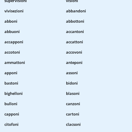
supervisioni
visioni
vivisezioni
abbandoni
abboni
abbottoni
abbuoni
accantoni
accapponi
accattoni
accotoni
accovoni
ammattoni
anteponi
apponi
assoni
bastoni
bidoni
bighelloni
blasoni
bulloni
canzoni
capponi
cartoni
citofoni
clacsoni