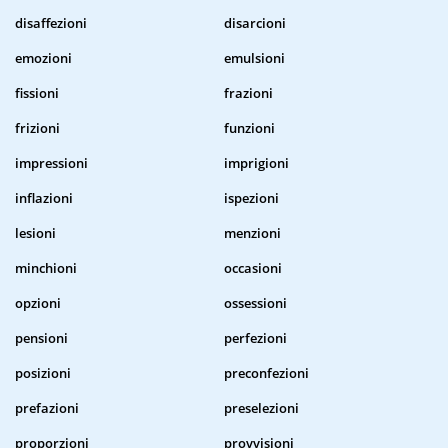
disaffezioni
disarcioni
emozioni
emulsioni
fissioni
frazioni
frizioni
funzioni
impressioni
imprigioni
inflazioni
ispezioni
lesioni
menzioni
minchioni
occasioni
opzioni
ossessioni
pensioni
perfezioni
posizioni
preconfezioni
prefazioni
preselezioni
proporzioni
provvisioni