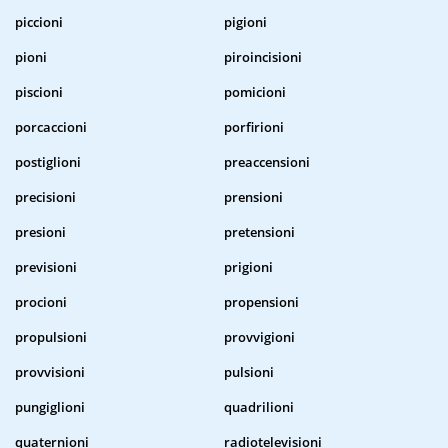
piccioni
pigioni
pioni
piroincisioni
piscioni
pomicioni
porcaccioni
porfirioni
postiglioni
preaccensioni
precisioni
prensioni
presioni
pretensioni
previsioni
prigioni
procioni
propensioni
propulsioni
provvigioni
provvisioni
pulsioni
pungiglioni
quadrilioni
quaternioni
radiotelevisioni