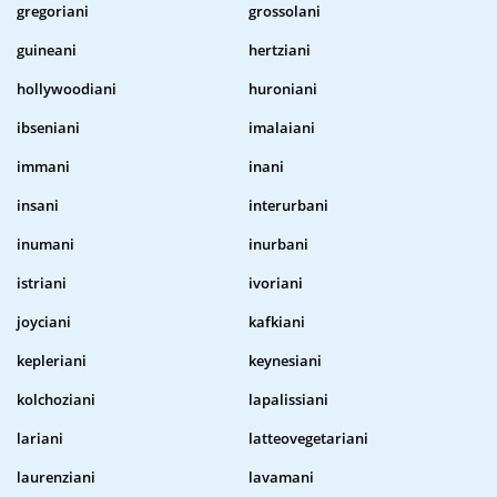
gregoriani
grossolani
guineani
hertziani
hollywoodiani
huroniani
ibseniani
imalaiani
immani
inani
insani
interurbani
inumani
inurbani
istriani
ivoriani
joyciani
kafkiani
kepleriani
keynesiani
kolchoziani
lapalissiani
lariani
latteovegetariani
laurenziani
lavamani