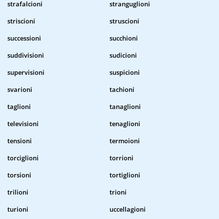
strafalcioni
stranguglioni
striscioni
struscioni
successioni
succhioni
suddivisioni
sudicioni
supervisioni
suspicioni
svarioni
tachioni
taglioni
tanaglioni
televisioni
tenaglioni
tensioni
termoioni
torciglioni
torrioni
torsioni
tortiglioni
trilioni
trioni
turioni
uccellagioni