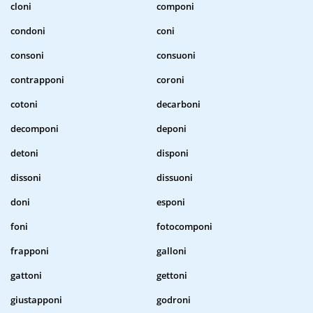
cloni
componi
condoni
coni
consoni
consuoni
contrapponi
coroni
cotoni
decarboni
decomponi
deponi
detoni
disponi
dissoni
dissuoni
doni
esponi
foni
fotocomponi
frapponi
galloni
gattoni
gettoni
giustapponi
godroni