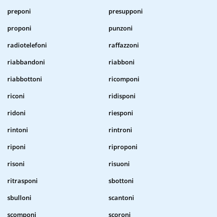
preponi
presupponi
proponi
punzoni
radiotelefoni
raffazzoni
riabbandoni
riabboni
riabbottoni
ricomponi
riconi
ridisponi
ridoni
riesponi
rintoni
rintroni
riponi
riproponi
risoni
risuoni
ritrasponi
sbottoni
sbulloni
scantoni
scomponi
scoroni