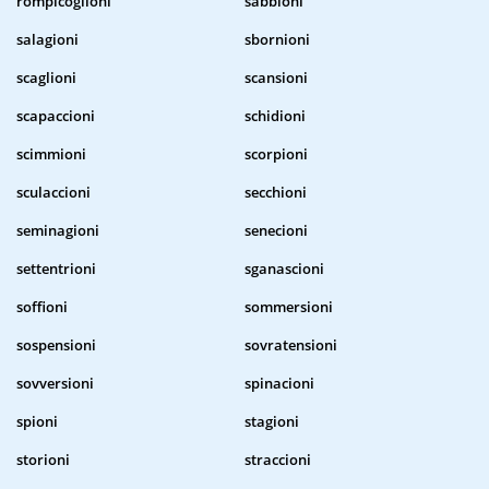
rompicoglioni
sabbioni
salagioni
sbornioni
scaglioni
scansioni
scapaccioni
schidioni
scimmioni
scorpioni
sculaccioni
secchioni
seminagioni
senecioni
settentrioni
sganascioni
soffioni
sommersioni
sospensioni
sovratensioni
sovversioni
spinacioni
spioni
stagioni
storioni
straccioni