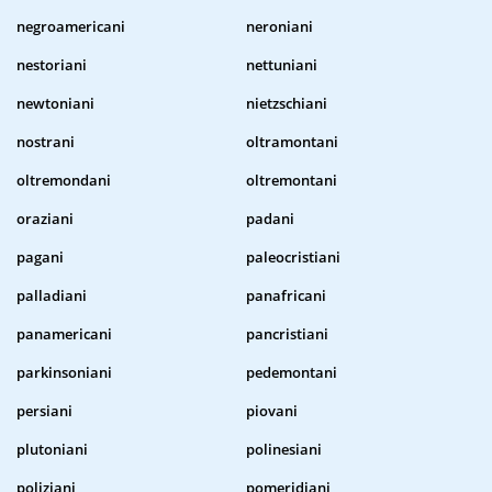
negroamericani
neroniani
nestoriani
nettuniani
newtoniani
nietzschiani
nostrani
oltramontani
oltremondani
oltremontani
oraziani
padani
pagani
paleocristiani
palladiani
panafricani
panamericani
pancristiani
parkinsoniani
pedemontani
persiani
piovani
plutoniani
polinesiani
poliziani
pomeridiani