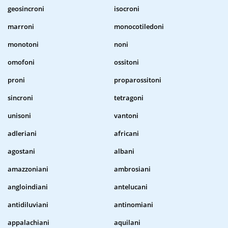
geosincroni
isocroni
marroni
monocotiledoni
monotoni
noni
omofoni
ossitoni
proni
proparossitoni
sincroni
tetragoni
unisoni
vantoni
adleriani
africani
agostani
albani
amazzoniani
ambrosiani
angloindiani
antelucani
antidiluviani
antinomiani
appalachiani
aquilani