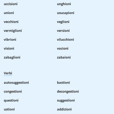
uccisioni
unghioni
unioni
usucapioni
vecchioni
veglioni
vermiglioni
versioni
vibrioni
vilucchioni
visioni
vocioni
zabaglioni
zabaioni
Verbi
autosuggestioni
bastioni
congestioni
decongestioni
questioni
suggestioni
ustioni
addizioni