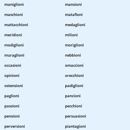
maniglioni
mansioni
maschioni
matafioni
mattacchioni
medaglioni
meridioni
milioni
modiglioni
moriglioni
muraglioni
nebbioni
occasioni
omaccioni
opinioni
orecchioni
ostensioni
padiglioni
paglioni
pancioni
passioni
pecchioni
pensioni
persuasioni
perversioni
piantagioni