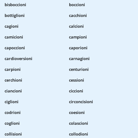
bisboccioni
boccioni
bottiglioni
cacchioni
cagioni
calcioni
camicioni
campioni
capoccioni
caporioni
cardioversioni
carnagioni
carpioni
centurioni
cerchioni
cessioni
ciancioni
ciccioni
ciglioni
circoncisioni
codrioni
coesioni
coglioni
colascioni
collisioni
collodioni