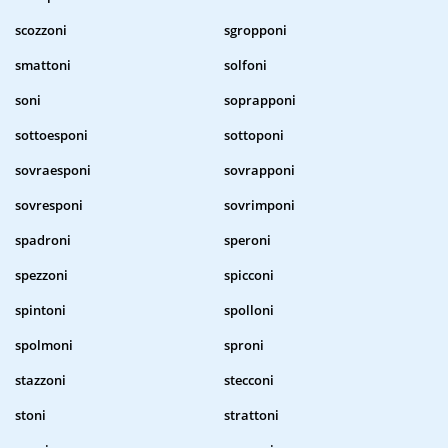
scozzoni
sgropponi
smattoni
solfoni
soni
soprapponi
sottoesponi
sottoponi
sovraesponi
sovrapponi
sovresponi
sovrimponi
spadroni
speroni
spezzoni
spicconi
spintoni
spolloni
spolmoni
sproni
stazzoni
stecconi
stoni
strattoni