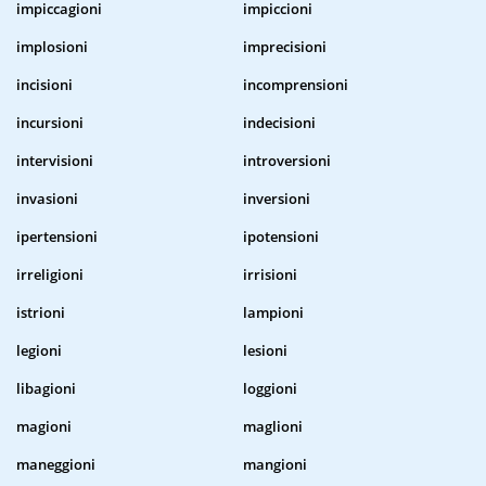
impiccagioni
impiccioni
implosioni
imprecisioni
incisioni
incomprensioni
incursioni
indecisioni
intervisioni
introversioni
invasioni
inversioni
ipertensioni
ipotensioni
irreligioni
irrisioni
istrioni
lampioni
legioni
lesioni
libagioni
loggioni
magioni
maglioni
maneggioni
mangioni