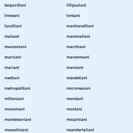
leopardiani
lillipuziani
linneani
lontani
luculliani
machiavelliani
malsani
mammaliani
manzoniani
marchiani
marciani
maremmani
mariani
marxiani
mediani
mendeliani
metropolitani
micronesiani
miltoniani
mondani
monomani
montani
montessoriani
mozartiani
mussoliniani
neandertaliani