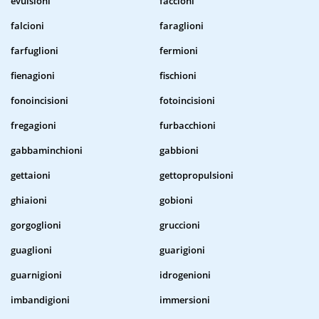
evulsioni
faccioni
falcioni
faraglioni
farfuglioni
fermioni
fienagioni
fischioni
fonoincisioni
fotoincisioni
fregagioni
furbacchioni
gabbaminchioni
gabbioni
gettaioni
gettopropulsioni
ghiaioni
gobioni
gorgoglioni
gruccioni
guaglioni
guarigioni
guarnigioni
idrogenioni
imbandigioni
immersioni