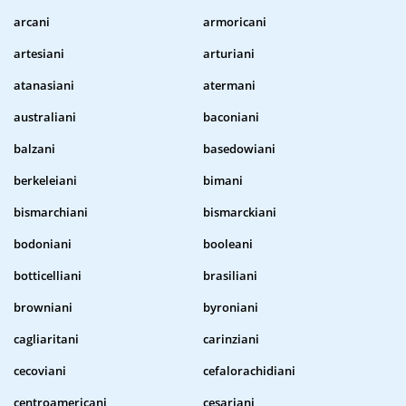
arcani
armoricani
artesiani
arturiani
atanasiani
atermani
australiani
baconiani
balzani
basedowiani
berkeleiani
bimani
bismarchiani
bismarckiani
bodoniani
booleani
botticelliani
brasiliani
browniani
byroniani
cagliaritani
carinziani
cecoviani
cefalorachidiani
centroamericani
cesariani