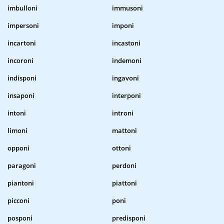
imbulloni
immusoni
impersoni
imponi
incartoni
incastoni
incoroni
indemoni
indisponi
ingavoni
insaponi
interponi
intoni
introni
limoni
mattoni
opponi
ottoni
paragoni
perdoni
piantoni
piattoni
picconi
poni
posponi
predisponi