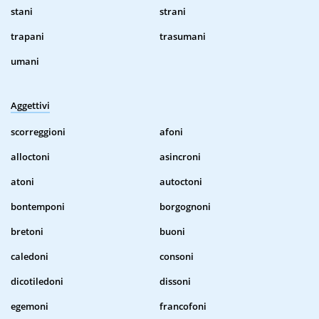
stani
strani
trapani
trasumani
umani
Aggettivi
scorreggioni
afoni
alloctoni
asincroni
atoni
autoctoni
bontemponi
borgognoni
bretoni
buoni
caledoni
consoni
dicotiledoni
dissoni
egemoni
francofoni