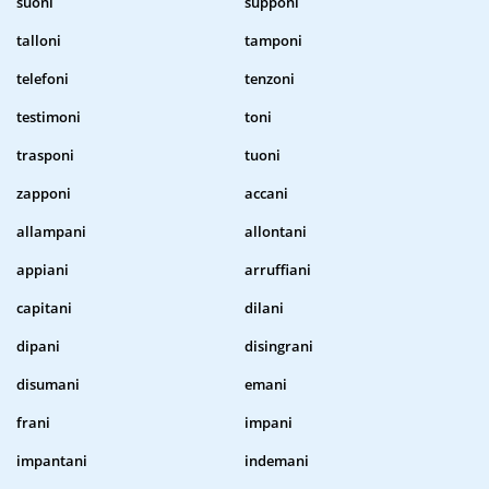
suoni
supponi
talloni
tamponi
telefoni
tenzoni
testimoni
toni
trasponi
tuoni
zapponi
accani
allampani
allontani
appiani
arruffiani
capitani
dilani
dipani
disingrani
disumani
emani
frani
impani
impantani
indemani