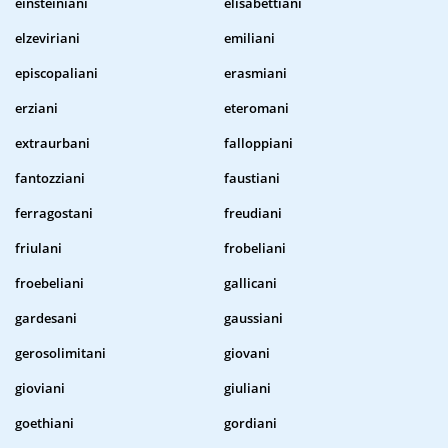
einsteiniani
elisabettiani
elzeviriani
emiliani
episcopaliani
erasmiani
erziani
eteromani
extraurbani
falloppiani
fantozziani
faustiani
ferragostani
freudiani
friulani
frobeliani
froebeliani
gallicani
gardesani
gaussiani
gerosolimitani
giovani
gioviani
giuliani
goethiani
gordiani