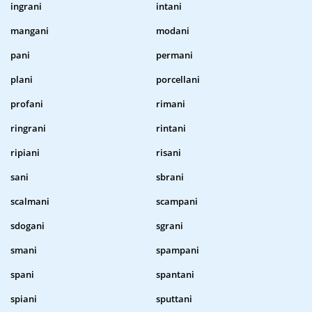
ingrani
intani
mangani
modani
pani
permani
plani
porcellani
profani
rimani
ringrani
rintani
ripiani
risani
sani
sbrani
scalmani
scampani
sdogani
sgrani
smani
spampani
spani
spantani
spiani
sputtani