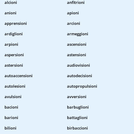
alcioni
anfitrioni
anioni
apioni
apprensioni
arcioni
ardiglioni
armeggioni
arpioni
ascensioni
aspersioni
astensioni
astersioni
audiovisioni
autoaccensioni
autodecisioni
autolesioni
autopropulsioni
avulsioni
avversioni
bacioni
barbuglioni
barioni
battaglioni
bilioni
birbaccioni