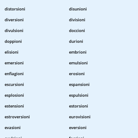
distorsioni
disunioni
diversioni
divisioni
divulsioni
doccioni
doppioni
durioni
elisioni
embrioni
emersioni
emulsioni
enfiagioni
erosioni
escursioni
espansioni
esplosioni
espulsioni
estensioni
estorsioni
estroversioni
eurovisioni
evasioni
eversioni