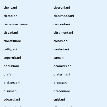
chelleani
ciceroniani
circadiani
circumpadani
circumvesuviani
cismontani
cispadani
citramontani
clorofilliani
colcosiani
colligiani
confuciani
copernicani
cumani
danubiani
deamicisiani
diafani
diatermani
dickensiani
diocesani
disumani
draconiani
edoardiani
egiziani