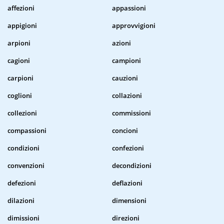
affezioni
appassioni
appigioni
approvvigioni
arpioni
azioni
cagioni
campioni
carpioni
cauzioni
coglioni
collazioni
collezioni
commissioni
compassioni
concioni
condizioni
confezioni
convenzioni
decondizioni
defezioni
deflazioni
dilazioni
dimensioni
dimissioni
direzioni