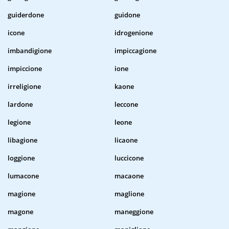
guiderdone
guidone
icone
idrogenione
imbandigione
impiccagione
impiccione
ione
irreligione
kaone
lardone
leccone
legione
leone
libagione
licaone
loggione
luccicone
lumacone
macaone
magione
maglione
magone
maneggione