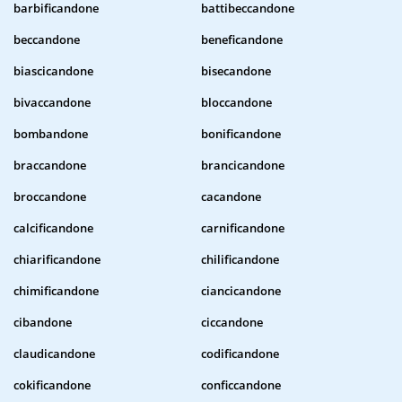
barbificandone
battibeccandone
beccandone
beneficandone
biascicandone
bisecandone
bivaccandone
bloccandone
bombandone
bonificandone
braccandone
brancicandone
broccandone
cacandone
calcificandone
carnificandone
chiarificandone
chilificandone
chimificandone
ciancicandone
cibandone
ciccandone
claudicandone
codificandone
cokificandone
conficcandone