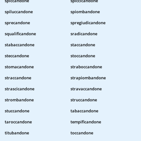
spiccandone
spiccicandone
spiluccandone
spiombandone
sprecandone
spregiudicandone
squalificandone
sradicandone
stabaccandone
staccandone
steccandone
stoccandone
stomacandone
straboccandone
straccandone
strapiombandone
strascicandone
stravaccandone
strombandone
struccandone
stuccandone
tabaccandone
taroccandone
tempificandone
titubandone
toccandone