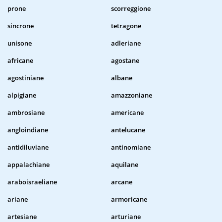
prone
scorreggione
sincrone
tetragone
unisone
adleriane
africane
agostane
agostiniane
albane
alpigiane
amazzoniane
ambrosiane
americane
angloindiane
antelucane
antidiluviane
antinomiane
appalachiane
aquilane
araboisraeliane
arcane
ariane
armoricane
artesiane
arturiane