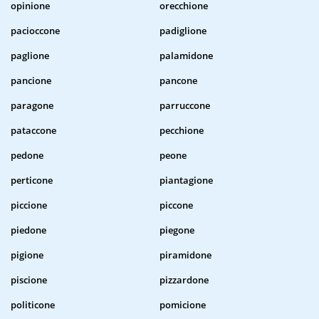
opinione
orecchione
pacioccone
padiglione
paglione
palamidone
pancione
pancone
paragone
parruccone
pataccone
pecchione
pedone
peone
perticone
piantagione
piccione
piccone
piedone
piegone
pigione
piramidone
piscione
pizzardone
politicone
pomicione