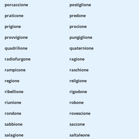
porcaccione
postiglione
praticone
predone
prigione
procione
provvigione
pungiglione
quadrilione
quaternione
radiofurgone
ragione
rampicone
raschione
regione
religione
ribellione
rigodone
riunione
robone
rondone
rovescione
sabbione
saccone
salagione
saltaleone