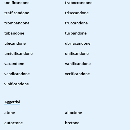
tonificandone
traboccandone
trafficandone
trisecandone
trombandone
truccandone
tubandone
turbandone
ubicandone
ubriacandone
umidificandone
unificandone
vacandone
vanificandone
vendicandone
verificandone
vinificandone
Aggettivi
atone
alloctone
autoctone
bretone