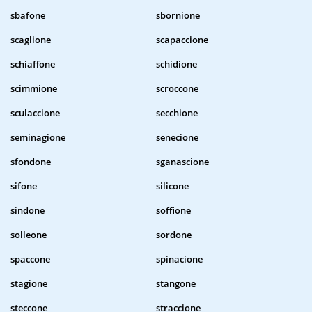
sbafone
sbornione
scaglione
scapaccione
schiaffone
schidione
scimmione
scroccone
sculaccione
secchione
seminagione
senecione
sfondone
sganascione
sifone
silicone
sindone
soffione
solleone
sordone
spaccone
spinacione
stagione
stangone
steccone
straccione