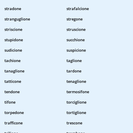
stradone
strafalcione
stranguglione
stregone
striscione
struscione
stupidone
succhione
sudicione
suspicione
tachione
taglione
tanaglione
tardone
tatticone
tenaglione
tendone
termosifone
tifone
torciglione
torpedone
tortiglione
trafficone
trescone