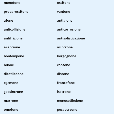
monotone
ossitone
proparossitone
vantone
afone
antialone
anticollisione
anticorrosione
antifrizione
antisofisticazione
arancione
asincrone
bontempone
borgognone
buone
consone
dicotiledone
dissone
egemone
francofone
geosincrone
isocrone
marrone
monocotiledone
omofone
pesapersone