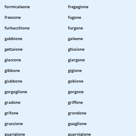
formicaleone
fregagione
frescone
fugone
furbacchione
furgone
gabbione
galeone
gettaione
ghiaione
giaccone
giargone
gibbone
gigione
giubbone
gobione
gorgoglione
gorgone
gradone
griffone
grifone
grondone
gruccione
guaglione
guarigione
guarnigione