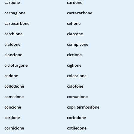
carbone
cardone
carnagione
cartacarbone
cartecarbone
ceffone
cerchione
ciaccone
cialdone
ciampicone
ciancione
ciccione
ciclofurgone
ciglione
codone
colascione
collodione
colofone
comedone
comunione
concione
copritermosifone
cordone
corindone
cornicione
cotiledone