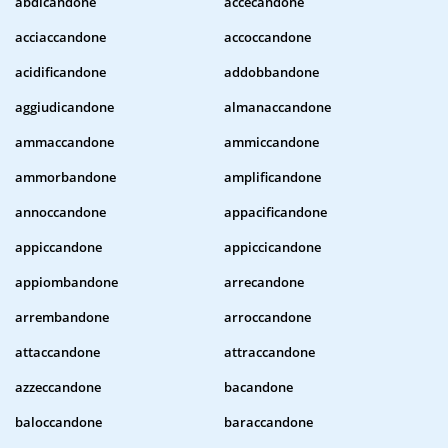
abdicandone
accecandone
acciaccandone
accoccandone
acidificandone
addobbandone
aggiudicandone
almanaccandone
ammaccandone
ammiccandone
ammorbandone
amplificandone
annoccandone
appacificandone
appiccandone
appiccicandone
appiombandone
arrecandone
arrembandone
arroccandone
attaccandone
attraccandone
azzeccandone
bacandone
baloccandone
baraccandone