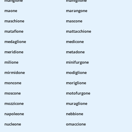
mangione
maniglione
maone
marangone
maschione
mascone
matafione
mattacchione
medaglione
medicone
meridione
metadone
milione
minifurgone
mirmidone
modiglione
moncone
moriglione
moscone
motofurgone
mozzicone
muraglione
napoleone
nebbione
nucleone
omaccione