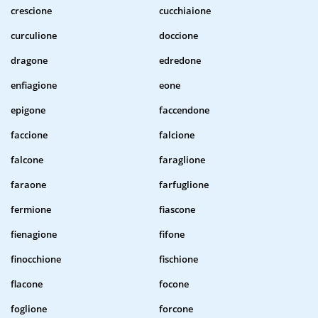
crescione
cucchiaione
curculione
doccione
dragone
edredone
enfiagione
eone
epigone
faccendone
faccione
falcione
falcone
faraglione
faraone
farfuglione
fermione
fiascone
fienagione
fifone
finocchione
fischione
flacone
focone
foglione
forcone