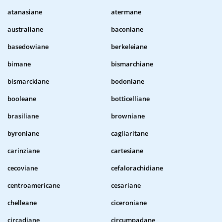
atanasiane
atermane
australiane
baconiane
basedowiane
berkeleiane
bimane
bismarchiane
bismarckiane
bodoniane
booleane
botticelliane
brasiliane
browniane
byroniane
cagliaritane
carinziane
cartesiane
cecoviane
cefalorachidiane
centroamericane
cesariane
chelleane
ciceroniane
circadiane
circumpadane