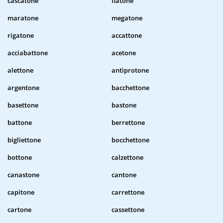
cascatone
fiatone
maratone
megatone
rigatone
accattone
acciabattone
acetone
alettone
antiprotone
argentone
bacchettone
basettone
bastone
battone
berrettone
bigliettone
bocchettone
bottone
calzettone
canastone
cantone
capitone
carrettone
cartone
cassettone