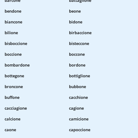
barcone
battaglione
bendone
beone
biancone
bidone
bilione
birbaccione
bisboccione
bisteccone
boccione
boccone
bombardone
bordone
bottegone
bottiglione
broncone
bubbone
buffone
cacchione
cacciagione
cagione
calcione
camicione
caone
capoccione