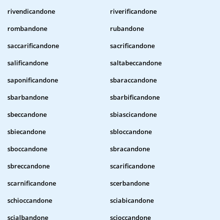
rivendicandone
riverificandone
rombandone
rubandone
saccarificandone
sacrificandone
salificandone
saltabeccandone
saponificandone
sbaraccandone
sbarbandone
sbarbificandone
sbeccandone
sbiascicandone
sbiecandone
sbloccandone
sboccandone
sbracandone
sbreccandone
scarificandone
scarnificandone
scerbandone
schioccandone
sciabicandone
scialbandone
scioccandone