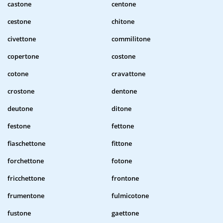
castone
centone
cestone
chitone
civettone
commilitone
copertone
costone
cotone
cravattone
crostone
dentone
deutone
ditone
festone
fettone
fiaschettone
fittone
forchettone
fotone
fricchettone
frontone
frumentone
fulmicotone
fustone
gaettone