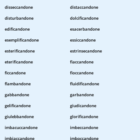
disseccandone
distaccandone
disturbandone
dolcificandone
edificandone
esacerbandone
esemplificandone
essiccandone
esterificandone
estrinsecandone
eterificandone
fiaccandone
ficcandone
fioccandone
flambandone
fluidificandone
gabbandone
garbandone
gelificandone
giudicandone
giulebbandone
glorificandone
imbacuccandone
imbeccandone
imbiaccandone
imboccandone