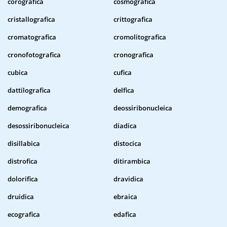
corografica
cosmografica
cristallografica
crittografica
cromatografica
cromolitografica
cronofotografica
cronografica
cubica
cufica
dattilografica
delfica
demografica
deossiribonucleica
desossiribonucleica
diadica
disillabica
distocica
distrofica
ditirambica
dolorifica
dravidica
druidica
ebraica
ecografica
edafica