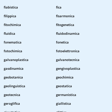
fiabistica
fica
filippica
fisarmonica
fitochimica
fitogenetica
fluidica
fluidodinamica
fonematica
fonetica
fotochimica
fotoelettronica
galvanoplastica
galvanotecnica
gasdinamica
gengivoplastica
geobotanica
geochimica
geolinguistica
geostatica
geotecnica
germanistica
geroglifica
giallistica