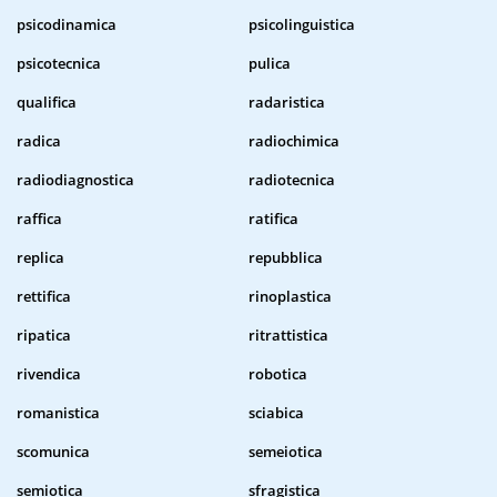
psicodinamica
psicolinguistica
psicotecnica
pulica
qualifica
radaristica
radica
radiochimica
radiodiagnostica
radiotecnica
raffica
ratifica
replica
repubblica
rettifica
rinoplastica
ripatica
ritrattistica
rivendica
robotica
romanistica
sciabica
scomunica
semeiotica
semiotica
sfragistica