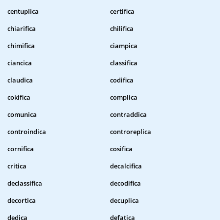
centuplica
certifica
chiarifica
chilifica
chimifica
ciampica
ciancica
classifica
claudica
codifica
cokifica
complica
comunica
contraddica
controindica
controreplica
cornifica
cosifica
critica
decalcifica
declassifica
decodifica
decortica
decuplica
dedica
defatica