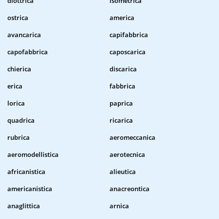
diottrica
isometrica
ostrica
america
avancarica
capifabbrica
capofabbrica
caposcarica
chierica
discarica
erica
fabbrica
lorica
paprica
quadrica
ricarica
rubrica
aeromeccanica
aeromodellistica
aerotecnica
africanistica
alieutica
americanistica
anacreontica
anaglittica
arnica