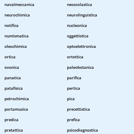
navalmeccanica
neoscolastica
neurochimica
neurolinguistica
notifica
nucleonica
numismatica
oggettistica
oleochimica
optoelettronica
ortica
ortottica
ovonica
paleobotanica
panatica
parifica
patafisica
pertica
petrochimica
pica
portamusica
precettistica
predica
prefica
pretattica
psicodiagnostica