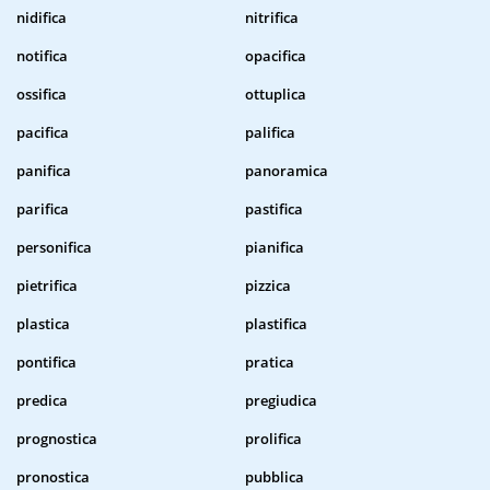
nidifica
nitrifica
notifica
opacifica
ossifica
ottuplica
pacifica
palifica
panifica
panoramica
parifica
pastifica
personifica
pianifica
pietrifica
pizzica
plastica
plastifica
pontifica
pratica
predica
pregiudica
prognostica
prolifica
pronostica
pubblica