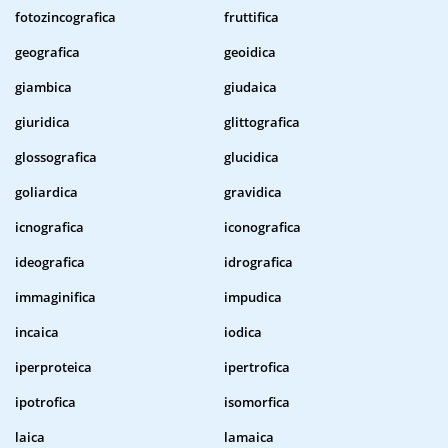
fotozincografica
fruttifica
geografica
geoidica
giambica
giudaica
giuridica
glittografica
glossografica
glucidica
goliardica
gravidica
icnografica
iconografica
ideografica
idrografica
immaginifica
impudica
incaica
iodica
iperproteica
ipertrofica
ipotrofica
isomorfica
laica
lamaica