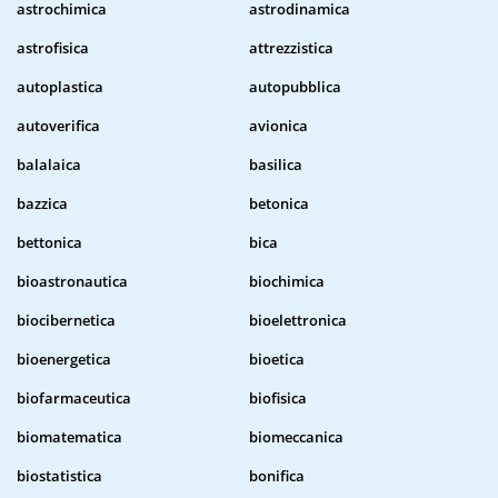
astrochimica
astrodinamica
astrofisica
attrezzistica
autoplastica
autopubblica
autoverifica
avionica
balalaica
basilica
bazzica
betonica
bettonica
bica
bioastronautica
biochimica
biocibernetica
bioelettronica
bioenergetica
bioetica
biofarmaceutica
biofisica
biomatematica
biomeccanica
biostatistica
bonifica