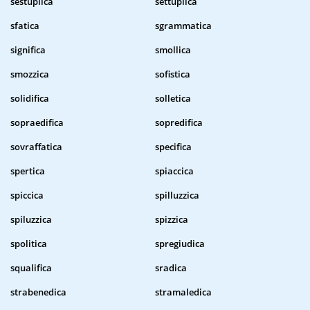
sestuplica
settuplica
sfatica
sgrammatica
significa
smollica
smozzica
sofistica
solidifica
solletica
sopraedifica
sopredifica
sovraffatica
specifica
spertica
spiaccica
spiccica
spilluzzica
spiluzzica
spizzica
spolitica
spregiudica
squalifica
sradica
strabenedica
stramaledica