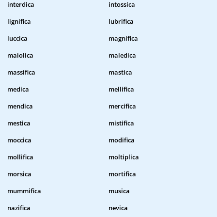
interdica
intossica
lignifica
lubrifica
luccica
magnifica
maiolica
maledica
massifica
mastica
medica
mellifica
mendica
mercifica
mestica
mistifica
moccica
modifica
mollifica
moltiplica
morsica
mortifica
mummifica
musica
nazifica
nevica