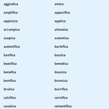
aggiudica
amica
amplifica
appacifica
appiccica
applica
arrampica
attossica
auspica
autentica
autentifica
barbifica
basifica
bazzica
beatifica
benedica
benefica
biascica
bonifica
brancica
brulica
burrifica
calcifica
carnifica
caustica
cementifica