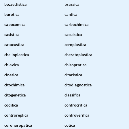
bozzettistica
brassica
burotica
cantica
capocomica
carbochimica
casistica
casuistica
catacustica
ceroplastica
cheiloplastica
cheratoplastica
chiavica
chiropratica
cinesica
citaristica
citochimica
citodiagnostica
citogenetica
classifica
codifica
controcritica
controreplica
controverifica
coronaropatica
cotica