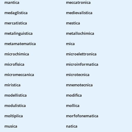
mantica
meccatronica
medaglistica
medievalistica
mercatistica
mestica
metalinguistica
metallochimica
metamatematica
mica
microchimica
microelettronica
microfisica
microinformatica
micromeccanica
microtecnica
miristica
mnemotecnica
modellistica
modifica
modulistica
mollica
moltiplica
morfofonematica
musica
natica