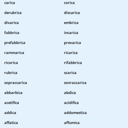
carica
corica
derubrica
discarica
divarica
embrica
fabbrica
incarica
prefabbrica
prevarica
rammarica
ricarica
ricorica
rifabbrica
rubrica
scarica
sopraccarica
sovraccarica
abbarbica
abdica
acetifica
acidifica
addica
addomestica
affatica
affumica