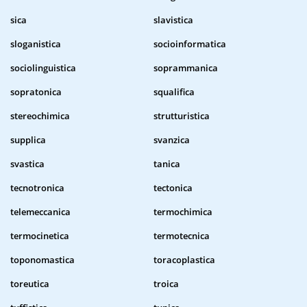
sica
slavistica
sloganistica
socioinformatica
sociolinguistica
soprammanica
sopratonica
squalifica
stereochimica
strutturistica
supplica
svanzica
svastica
tanica
tecnotronica
tectonica
telemeccanica
termochimica
termocinetica
termotecnica
toponomastica
toracoplastica
toreutica
troica