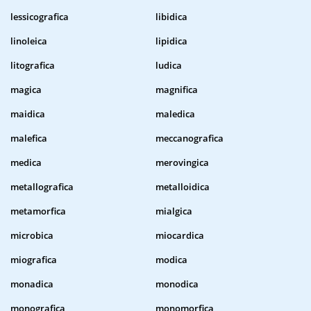
lessicografica
libidica
linoleica
lipidica
litografica
ludica
magica
magnifica
maidica
maledica
malefica
meccanografica
medica
merovingica
metallografica
metalloidica
metamorfica
mialgica
microbica
miocardica
miografica
modica
monadica
monodica
monografica
monomorfica