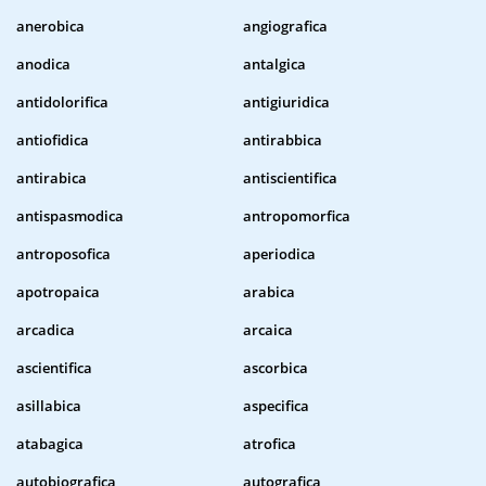
anerobica
angiografica
anodica
antalgica
antidolorifica
antigiuridica
antiofidica
antirabbica
antirabica
antiscientifica
antispasmodica
antropomorfica
antroposofica
aperiodica
apotropaica
arabica
arcadica
arcaica
ascientifica
ascorbica
asillabica
aspecifica
atabagica
atrofica
autobiografica
autografica