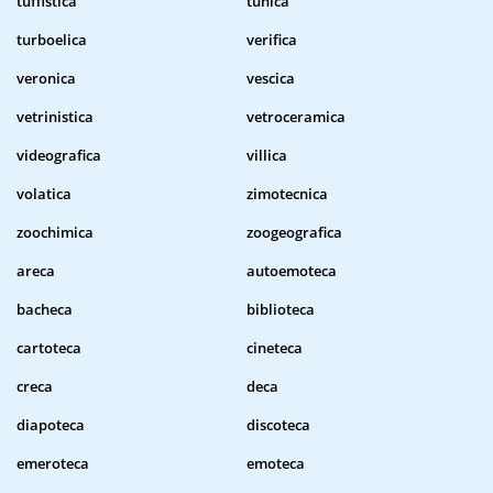
tuffistica
tunica
turboelica
verifica
veronica
vescica
vetrinistica
vetroceramica
videografica
villica
volatica
zimotecnica
zoochimica
zoogeografica
areca
autoemoteca
bacheca
biblioteca
cartoteca
cineteca
creca
deca
diapoteca
discoteca
emeroteca
emoteca