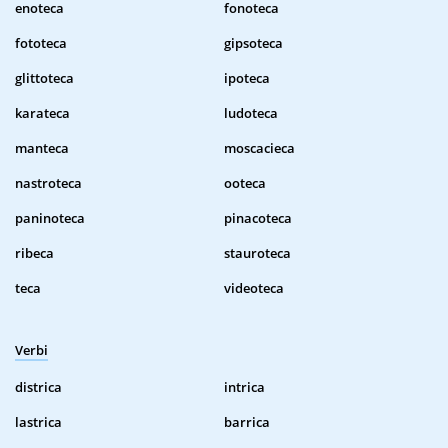
enoteca
fonoteca
fototeca
gipsoteca
glittoteca
ipoteca
karateca
ludoteca
manteca
moscacieca
nastroteca
ooteca
paninoteca
pinacoteca
ribeca
stauroteca
teca
videoteca
Verbi
districa
intrica
lastrica
barrica