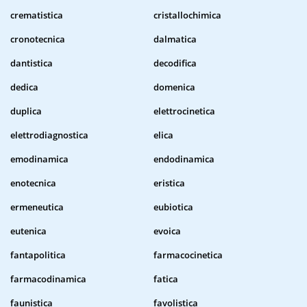
crematistica
cristallochimica
cronotecnica
dalmatica
dantistica
decodifica
dedica
domenica
duplica
elettrocinetica
elettrodiagnostica
elica
emodinamica
endodinamica
enotecnica
eristica
ermeneutica
eubiotica
eutenica
evoica
fantapolitica
farmacocinetica
farmacodinamica
fatica
faunistica
favolistica