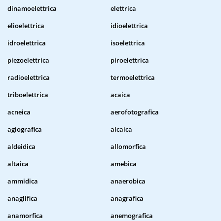
dinamoelettrica
elettrica
elioelettrica
idioelettrica
idroelettrica
isoelettrica
piezoelettrica
piroelettrica
radioelettrica
termoelettrica
triboelettrica
acaica
acneica
aerofotografica
agiografica
alcaica
aldeidica
allomorfica
altaica
amebica
ammidica
anaerobica
anaglifica
anagrafica
anamorfica
anemografica