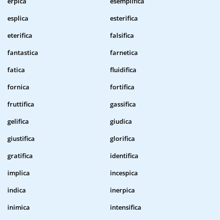
erpica
esemplifica
esplica
esterifica
eterifica
falsifica
fantastica
farnetica
fatica
fluidifica
fornica
fortifica
fruttifica
gassifica
gelifica
giudica
giustifica
glorifica
gratifica
identifica
implica
incespica
indica
inerpica
inimica
intensifica