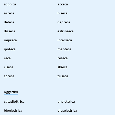
zoppica
acceca
arreca
biseca
defeca
depreca
disseca
estrinseca
impreca
interseca
ipoteca
manteca
reca
reseca
riseca
sbieca
spreca
triseca
Aggettivi
catadiottrica
anelettrica
bioelettrica
dieselettrica