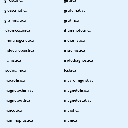
girostatica
glittica
glossematica
grafematica
grammatica
gratifica
idromeccanica
illuminotecnica
immunogenetica
indianistica
indoeuropeistica
insiemistica
iranistica
iridodiagnostica
isodinamica
lesbica
macrofisica
macrolinguistica
magnetochimica
magnetofisica
magnetoottica
magnetostatica
maieutica
maiolica
mammoplastica
manica