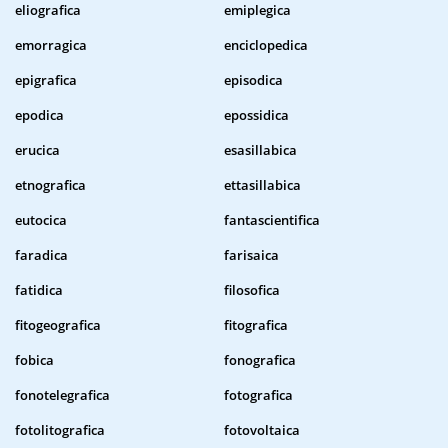
eliografica
emiplegica
emorragica
enciclopedica
epigrafica
episodica
epodica
epossidica
erucica
esasillabica
etnografica
ettasillabica
eutocica
fantascientifica
faradica
farisaica
fatidica
filosofica
fitogeografica
fitografica
fobica
fonografica
fonotelegrafica
fotografica
fotolitografica
fotovoltaica