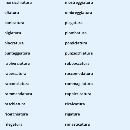
morsicchiatura
mostreggiatura
oliatura
ombreggiatura
panicatura
piegatura
pigiatura
piombatura
placcatura
pomiciatura
punteggiatura
punzecchiatura
rabberciatura
rabboccatura
rabescatura
raccomodatura
racconciatura
rammagliatura
rammendatura
rappiccicatura
raschiatura
ricalcatura
ricerchiatura
rigatura
rilegatura
rimasticatura