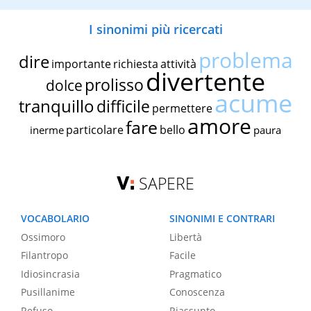
I sinonimi più ricercati
problema
dire
importante
richiesta
attività
divertente
prolisso
dolce
acume
tranquillo
difficile
permettere
amore
fare
particolare
bello
inerme
paura
SAPERE
VOCABOLARIO
SINONIMI E CONTRARI
Ossimoro
Libertà
Filantropo
Facile
Idiosincrasia
Pragmatico
Pusillanime
Conoscenza
Refuso
Riassunto