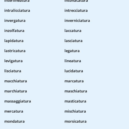
interlineatura
intonacatura
intralicciatura
intrecciatura
invergatura
inverniciatura
inzolfatura
laccatura
lapidatura
lasciatura
lastricatura
legatura
levigatura
lineatura
lisciatura
lucidatura
macchiatura
marcatura
marchiatura
maschiatura
massaggiatura
masticatura
mercatura
mischiatura
mondatura
morsicatura