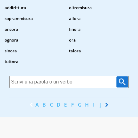
addirittura
oltremisura
soprammisura
allora
ancora
finora
ognora
ora
sinora
talora
tuttora
A
B
C
D
E
F
G
H
I
J
K
L
M
N