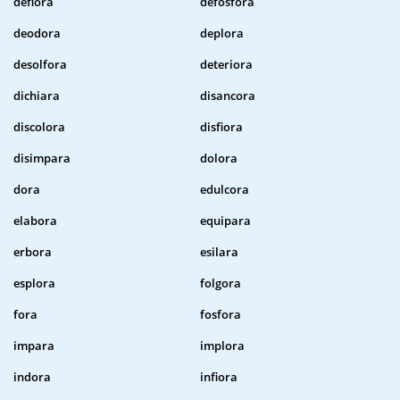
deflora
defosfora
deodora
deplora
desolfora
deteriora
dichiara
disancora
discolora
disfiora
disimpara
dolora
dora
edulcora
elabora
equipara
erbora
esilara
esplora
folgora
fora
fosfora
impara
implora
indora
infiora