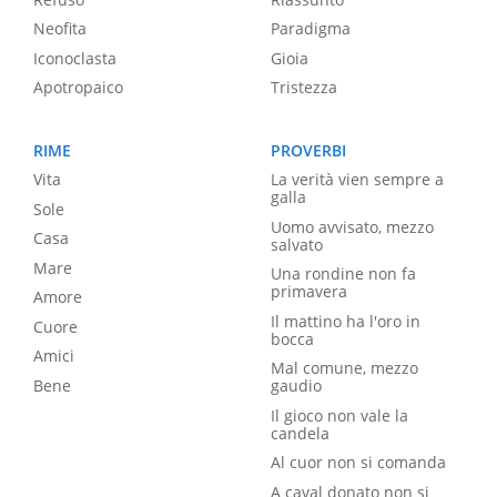
Neofita
Paradigma
Iconoclasta
Gioia
Apotropaico
Tristezza
RIME
PROVERBI
Vita
La verità vien sempre a
galla
Sole
Uomo avvisato, mezzo
Casa
salvato
Mare
Una rondine non fa
primavera
Amore
Il mattino ha l'oro in
Cuore
bocca
Amici
Mal comune, mezzo
Bene
gaudio
Il gioco non vale la
candela
Al cuor non si comanda
A caval donato non si