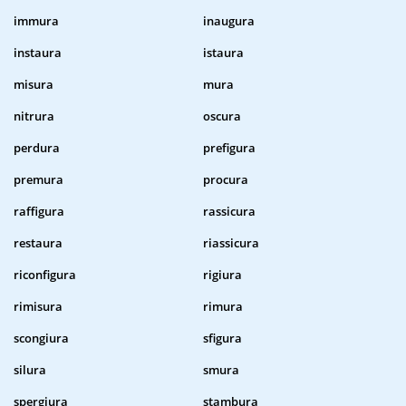
immura
inaugura
instaura
istaura
misura
mura
nitrura
oscura
perdura
prefigura
premura
procura
raffigura
rassicura
restaura
riassicura
riconfigura
rigiura
rimisura
rimura
scongiura
sfigura
silura
smura
spergiura
stambura