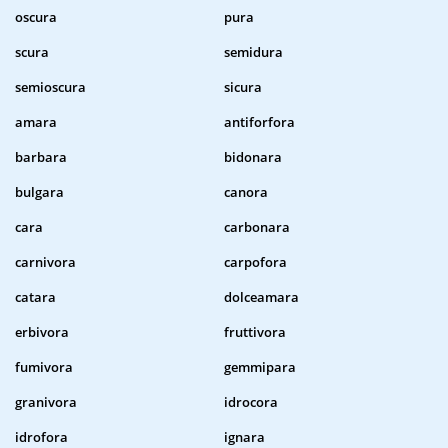
oscura
pura
scura
semidura
semioscura
sicura
amara
antiforfora
barbara
bidonara
bulgara
canora
cara
carbonara
carnivora
carpofora
catara
dolceamara
erbivora
fruttivora
fumivora
gemmipara
granivora
idrocora
idrofora
ignara