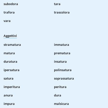
subodora
tara
trafora
trascolora
vara
Aggettivi
stramatura
immatura
matura
prematura
duratura
insatura
ipersatura
polinsatura
satura
soprassatura
imperitura
peritura
anura
dura
impura
malsicura