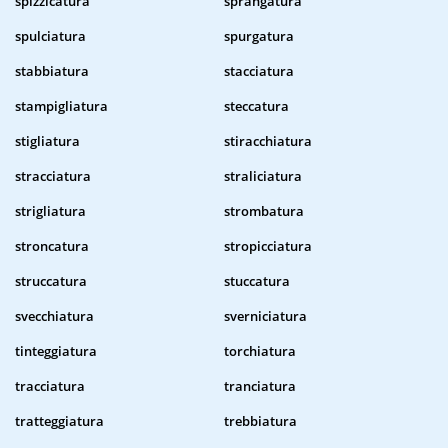
spizzicatura
sprangatura
spulciatura
spurgatura
stabbiatura
stacciatura
stampigliatura
steccatura
stigliatura
stiracchiatura
stracciatura
straliciatura
strigliatura
strombatura
stroncatura
stropicciatura
struccatura
stuccatura
svecchiatura
sverniciatura
tinteggiatura
torchiatura
tracciatura
tranciatura
tratteggiatura
trebbiatura