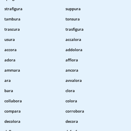
strafigura
suppura
tambura
tonsura
trascura
trasfigura
usura
accalora
accora
addolora
adora
affiora
ammara
ancora
ara
avvalora
bara
clora
collabora
colora
compara
corrobora
decolora
decora