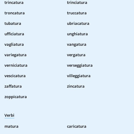
trincatura
trinciatura
troncatura
truccatura
tubatura
ubriacatura
ufficiatura
unghiatura
vagliatura
vangatura
variegatura
vergatura
verniciatura
verseggiatura
vescicatura
villeggiatura
zaffatura
zincatura
zoppicatura
Verbi
matura
caricatura