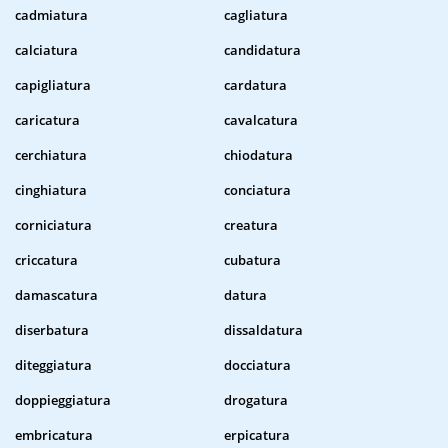
cadmiatura
cagliatura
calciatura
candidatura
capigliatura
cardatura
caricatura
cavalcatura
cerchiatura
chiodatura
cinghiatura
conciatura
corniciatura
creatura
criccatura
cubatura
damascatura
datura
diserbatura
dissaldatura
diteggiatura
docciatura
doppieggiatura
drogatura
embricatura
erpicatura