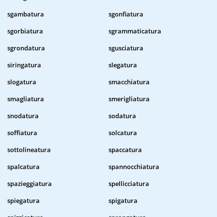
sgambatura
sgonfiatura
sgorbiatura
sgrammaticatura
sgrondatura
sgusciatura
siringatura
slegatura
slogatura
smacchiatura
smagliatura
smerigliatura
snodatura
sodatura
soffiatura
solcatura
sottolineatura
spaccatura
spalcatura
spannocchiatura
spazieggiatura
spellicciatura
spiegatura
spigatura