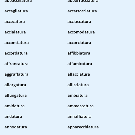
abbacchiatura
abborracciatura
accagliatura
accartocciatura
accecatura
acciaccatura
acciaiatura
accomodatura
acconciatura
accorciatura
accordatura
affibbiatura
affrancatura
affumicatura
aggraffatura
allacciatura
allargatura
allicciatura
allungatura
ambiatura
amidatura
ammaccatura
andatura
annaffiatura
annodatura
apparecchiatura