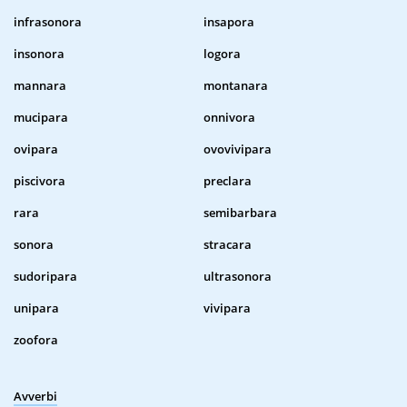
infrasonora
insapora
insonora
logora
mannara
montanara
mucipara
onnivora
ovipara
ovovivipara
piscivora
preclara
rara
semibarbara
sonora
stracara
sudoripara
ultrasonora
unipara
vivipara
zoofora
Avverbi