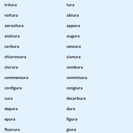
tritura
tura
voltura
abiura
aerosilura
appura
assicura
augura
carbura
censura
chiaroscura
cianura
clorura
combura
commensura
commisura
configura
congiura
cura
decarbura
depura
dura
epura
figura
fluorura
giura