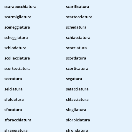
scarabocchiatura
scarificatura
scarmigliatura
scartocciatura
sceneggiatura
schedatura
scheggiatura
schiacciatura
schiodatura
scocciatura
scollacciatura
scordatura
scortecciatura
scorticatura
seccatura
segatura
selciatura
setacciatura
sfaldatura
sfilacciatura
sfocatura
sfogliatura
sforacchiatura
sforbiciatura
sfrangiatura
sfrondatura