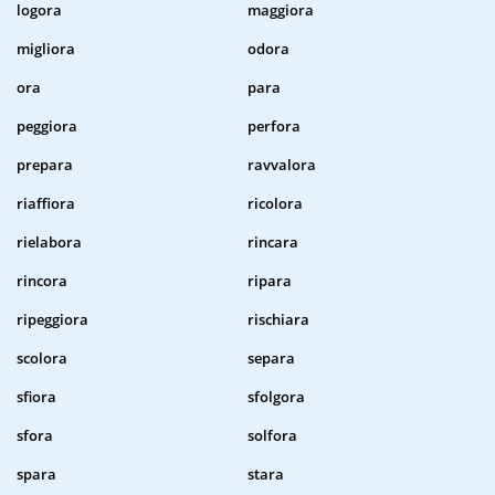
logora
maggiora
migliora
odora
ora
para
peggiora
perfora
prepara
ravvalora
riaffiora
ricolora
rielabora
rincara
rincora
ripara
ripeggiora
rischiara
scolora
separa
sfiora
sfolgora
sfora
solfora
spara
stara