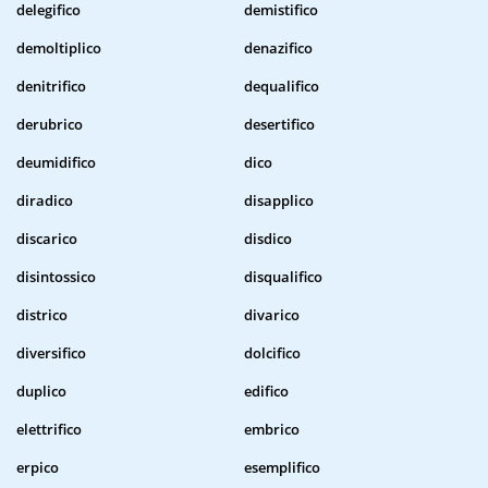
delegifico
demistifico
demoltiplico
denazifico
denitrifico
dequalifico
derubrico
desertifico
deumidifico
dico
diradico
disapplico
discarico
disdico
disintossico
disqualifico
districo
divarico
diversifico
dolcifico
duplico
edifico
elettrifico
embrico
erpico
esemplifico