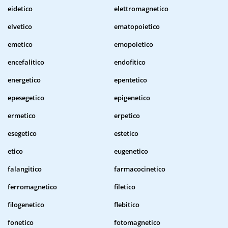
eidetico
elettromagnetico
elvetico
ematopoietico
emetico
emopoietico
encefalitico
endofitico
energetico
epentetico
epesegetico
epigenetico
ermetico
erpetico
esegetico
estetico
etico
eugenetico
falangitico
farmacocinetico
ferromagnetico
filetico
filogenetico
flebitico
fonetico
fotomagnetico