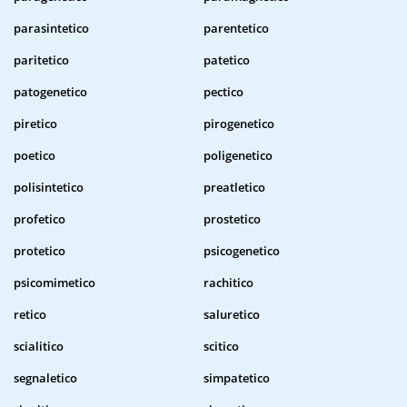
parasintetico
parentetico
paritetico
patetico
patogenetico
pectico
piretico
pirogenetico
poetico
poligenetico
polisintetico
preatletico
profetico
prostetico
protetico
psicogenetico
psicomimetico
rachitico
retico
saluretico
scialitico
scitico
segnaletico
simpatetico