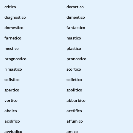
critico
decortico
diagnostico
dimentico
domestico
fantastico
farnetico
mastico
mestico
plastico
prognostico
pronostico
rimastico
scortico
sofistico
solletico
spertico
spolitico
vortico
abbarbico
abdico
acetifico
acidifico
affumico
aggiudico
amico