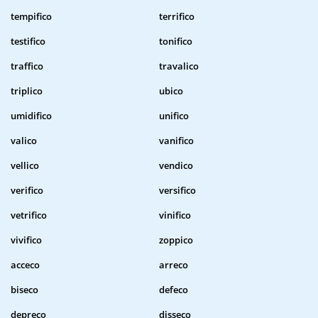
tempifico
terrifico
testifico
tonifico
traffico
travalico
triplico
ubico
umidifico
unifico
valico
vanifico
vellico
vendico
verifico
versifico
vetrifico
vinifico
vivifico
zoppico
acceco
arreco
biseco
defeco
depreco
disseco