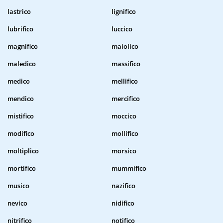
lastrico
lignifico
lubrifico
luccico
magnifico
maiolico
maledico
massifico
medico
mellifico
mendico
mercifico
mistifico
moccico
modifico
mollifico
moltiplico
morsico
mortifico
mummifico
musico
nazifico
nevico
nidifico
nitrifico
notifico