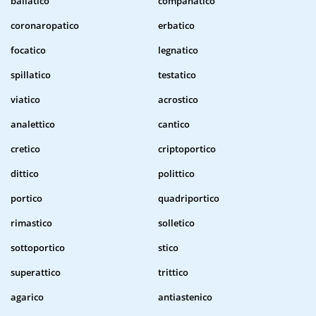
baliatico
companatico
coronaropatico
erbatico
focatico
legnatico
spillatico
testatico
viatico
acrostico
analettico
cantico
cretico
criptoportico
dittico
polittico
portico
quadriportico
rimastico
solletico
sottoportico
stico
superattico
trittico
agarico
antiastenico