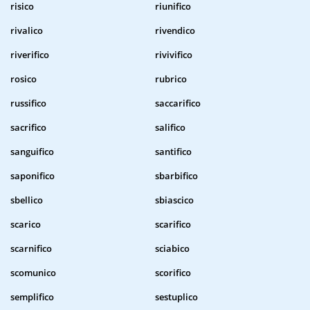
risico
riunifico
rivalico
rivendico
riverifico
rivivifico
rosico
rubrico
russifico
saccarifico
sacrifico
salifico
sanguifico
santifico
saponifico
sbarbifico
sbellico
sbiascico
scarico
scarifico
scarnifico
sciabico
scomunico
scorifico
semplifico
sestuplico