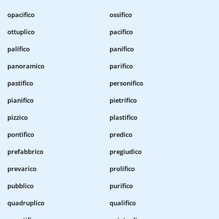
opacifico
ossifico
ottuplico
pacifico
palifico
panifico
panoramico
parifico
pastifico
personifico
pianifico
pietrifico
pizzico
plastifico
pontifico
predico
prefabbrico
pregiudico
prevarico
prolifico
pubblico
purifico
quadruplico
qualifico