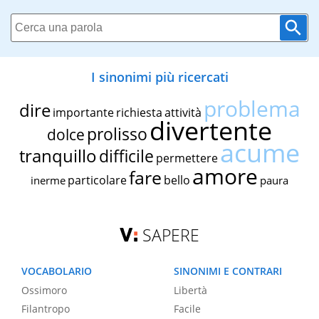
I sinonimi più ricercati
problema
dire
importante
richiesta
attività
divertente
prolisso
dolce
acume
tranquillo
difficile
permettere
amore
fare
particolare
bello
inerme
paura
SAPERE
VOCABOLARIO
SINONIMI E CONTRARI
Ossimoro
Libertà
Filantropo
Facile