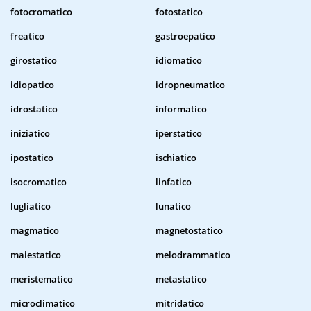
fotocromatico
fotostatico
freatico
gastroepatico
girostatico
idiomatico
idiopatico
idropneumatico
idrostatico
informatico
iniziatico
iperstatico
ipostatico
ischiatico
isocromatico
linfatico
lugliatico
lunatico
magmatico
magnetostatico
maiestatico
melodrammatico
meristematico
metastatico
microclimatico
mitridatico