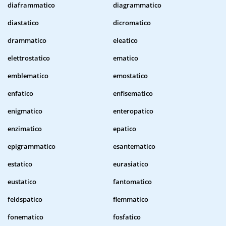
diaframmatico
diagrammatico
diastatico
dicromatico
drammatico
eleatico
elettrostatico
ematico
emblematico
emostatico
enfatico
enfisematico
enigmatico
enteropatico
enzimatico
epatico
epigrammatico
esantematico
estatico
eurasiatico
eustatico
fantomatico
feldspatico
flemmatico
fonematico
fosfatico