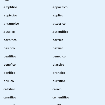
amplifico
appacifico
appiccico
applico
arrampico
attossico
auspico
autentifico
barbifico
barrico
basifico
bazzico
beatifico
benedico
benefico
biascico
bonifico
brancico
brulico
burrifico
calcifico
carico
carnifico
cementifico