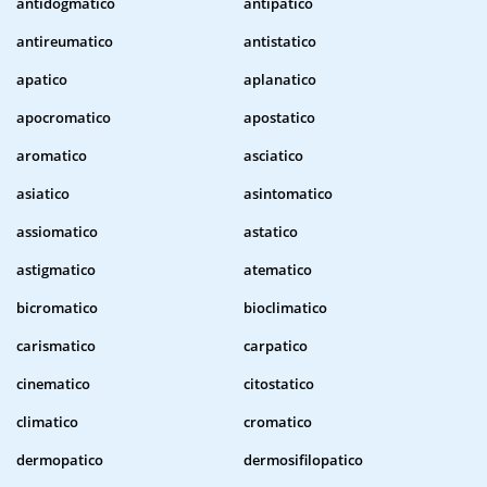
antidogmatico
antipatico
antireumatico
antistatico
apatico
aplanatico
apocromatico
apostatico
aromatico
asciatico
asiatico
asintomatico
assiomatico
astatico
astigmatico
atematico
bicromatico
bioclimatico
carismatico
carpatico
cinematico
citostatico
climatico
cromatico
dermopatico
dermosifilopatico