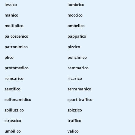
lessico
lombrico
manico
moccico
moltiplico
ombelico
palcoscenico
pappafico
patronimico
pizzico
plico
policlinico
protomedico
rammarico
reincarico
ricarico
santifico
serramanico
solfonamidico
spartitraffico
spilluzzico
spizzico
strascico
traffico
umbilico
valico