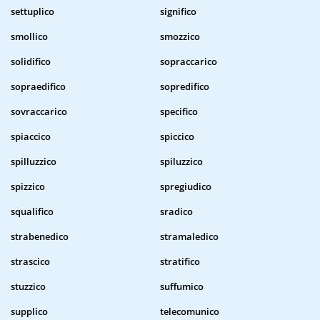
settuplico
significo
smollico
smozzico
solidifico
sopraccarico
sopraedifico
sopredifico
sovraccarico
specifico
spiaccico
spiccico
spilluzzico
spiluzzico
spizzico
spregiudico
squalifico
sradico
strabenedico
stramaledico
strascico
stratifico
stuzzico
suffumico
supplico
telecomunico