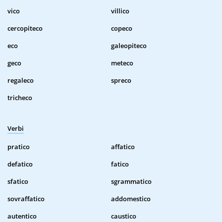
vico
villico
cercopiteco
copeco
eco
galeopiteco
geco
meteco
regaleco
spreco
tricheco
Verbi
pratico
affatico
defatico
fatico
sfatico
sgrammatico
sovraffatico
addomestico
autentico
caustico