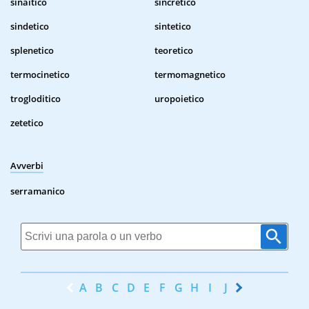
sinaitico
sincretico
sindetico
sintetico
splenetico
teoretico
termocinetico
termomagnetico
trogloditico
uropoietico
zetetico
Avverbi
serramanico
A
B
C
D
E
F
G
H
I
J
K
L
M
N