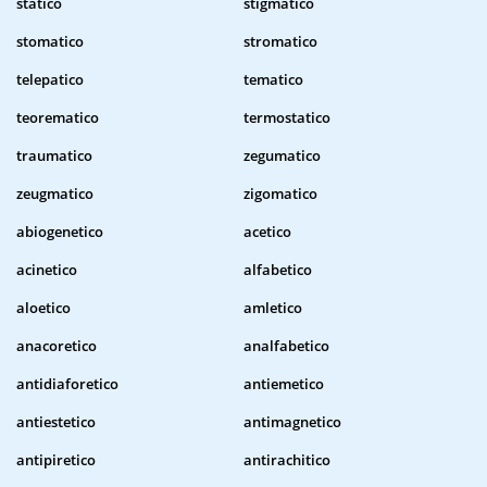
statico
stigmatico
stomatico
stromatico
telepatico
tematico
teorematico
termostatico
traumatico
zegumatico
zeugmatico
zigomatico
abiogenetico
acetico
acinetico
alfabetico
aloetico
amletico
anacoretico
analfabetico
antidiaforetico
antiemetico
antiestetico
antimagnetico
antipiretico
antirachitico