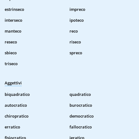
estrinseco
impreco
interseco
ipoteco
manteco
reco
reseco
riseco
sbieco
spreco
triseco
Aggettivi
biquadratico
quadratico
autocratico
burocratico
chiropratico
democratico
erratico
fallocratico
fisiocratico
ieratico