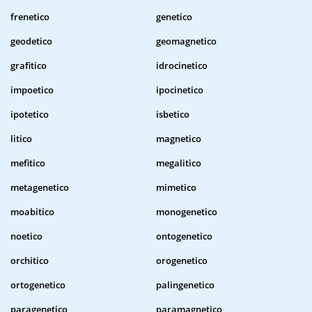
frenetico
genetico
geodetico
geomagnetico
grafitico
idrocinetico
impoetico
ipocinetico
ipotetico
isbetico
litico
magnetico
mefitico
megalitico
metagenetico
mimetico
moabitico
monogenetico
noetico
ontogenetico
orchitico
orogenetico
ortogenetico
palingenetico
paragenetico
paramagnetico