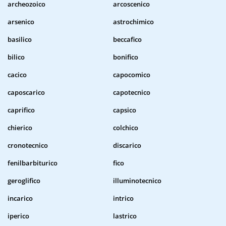
archeozoico
arcoscenico
arsenico
astrochimico
basilico
beccafico
bilico
bonifico
cacico
capocomico
caposcarico
capotecnico
caprifico
capsico
chierico
colchico
cronotecnico
discarico
fenilbarbiturico
fico
geroglifico
illuminotecnico
incarico
intrico
iperico
lastrico