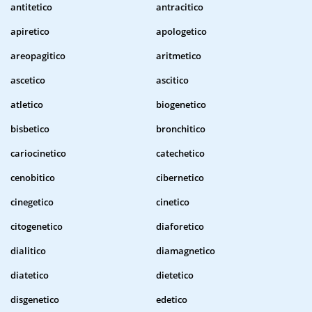
antitetico
antracitico
apiretico
apologetico
areopagitico
aritmetico
ascetico
ascitico
atletico
biogenetico
bisbetico
bronchitico
cariocinetico
catechetico
cenobitico
cibernetico
cinegetico
cinetico
citogenetico
diaforetico
dialitico
diamagnetico
diatetico
dietetico
disgenetico
edetico