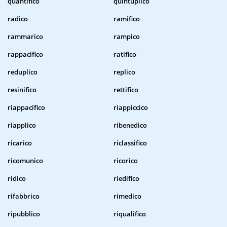
quantifico
quintuplico
radico
ramifico
rammarico
rampico
rappacifico
ratifico
reduplico
replico
resinifico
rettifico
riappacifico
riappiccico
riapplico
ribenedico
ricarico
riclassifico
ricomunico
ricorico
ridico
riedifico
rifabbrico
rimedico
ripubblico
riqualifico