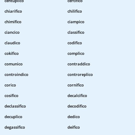
centuplico
certifico
chiarifico
chilifico
chimifico
ciampico
ciancico
classifico
claudico
codifico
cokifico
complico
comunico
contraddico
controindico
controreplico
corico
cornifico
cosifico
decalcifico
declassifico
decodifico
decuplico
dedico
degassifico
deifico