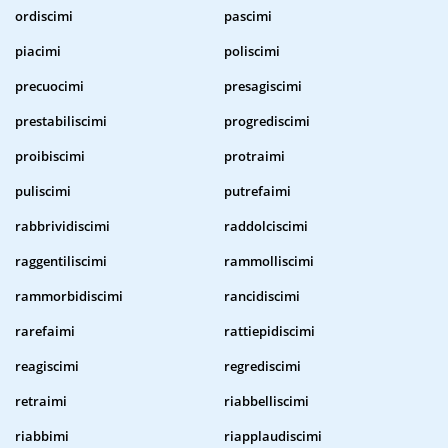
ordiscimi
pascimi
piacimi
poliscimi
precuocimi
presagiscimi
prestabiliscimi
progrediscimi
proibiscimi
protraimi
puliscimi
putrefaimi
rabbrividiscimi
raddolciscimi
raggentiliscimi
rammolliscimi
rammorbidiscimi
rancidiscimi
rarefaimi
rattiepidiscimi
reagiscimi
regrediscimi
retraimi
riabbelliscimi
riabbimi
riapplaudiscimi