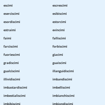
escimi
escrescimi
eserciscimi
esibiscimi
esordiscimi
estorcimi
estraimi
evincimi
faimi
falliscimi
farciscimi
forbiscimi
fuoriescimi
giacimi
gradiscimi
guaiscimi
gualciscimi
illanguidiscimi
illividiscimi
imbandiscimi
imbastardiscimi
imbelliscimi
imbestialiscimi
imbianchiscimi
imbibiscimi
imbiondiscimi