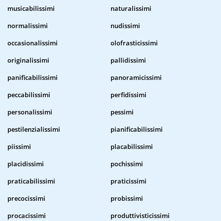
musicabilissimi
naturalissimi
normalissimi
nudissimi
occasionalissimi
olofrasticissimi
originalissimi
pallidissimi
panificabilissimi
panoramicissimi
peccabilissimi
perfidissimi
personalissimi
pessimi
pestilenzialissimi
pianificabilissimi
piissimi
placabilissimi
placidissimi
pochissimi
praticabilissimi
praticissimi
precocissimi
probissimi
procacissimi
produttivisticissimi