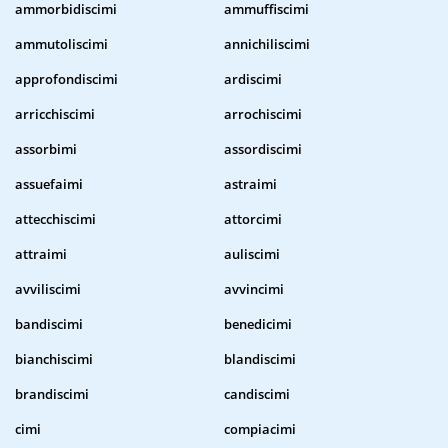
ammorbidiscimi
ammuffiscimi
ammutoliscimi
annichiliscimi
approfondiscimi
ardiscimi
arricchiscimi
arrochiscimi
assorbimi
assordiscimi
assuefaimi
astraimi
attecchiscimi
attorcimi
attraimi
auliscimi
avviliscimi
avvincimi
bandiscimi
benedicimi
bianchiscimi
blandiscimi
brandiscimi
candiscimi
cimi
compiacimi