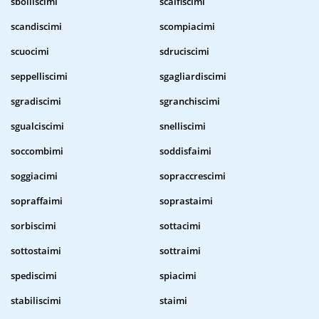
sbolliscimi
scalfiscimi
scandiscimi
scompiacimi
scuocimi
sdruciscimi
seppelliscimi
sgagliardiscimi
sgradiscimi
sgranchiscimi
sgualciscimi
snelliscimi
soccombimi
soddisfaimi
soggiacimi
sopraccrescimi
sopraffaimi
soprastaimi
sorbiscimi
sottacimi
sottostaimi
sottraimi
spediscimi
spiacimi
stabiliscimi
staimi