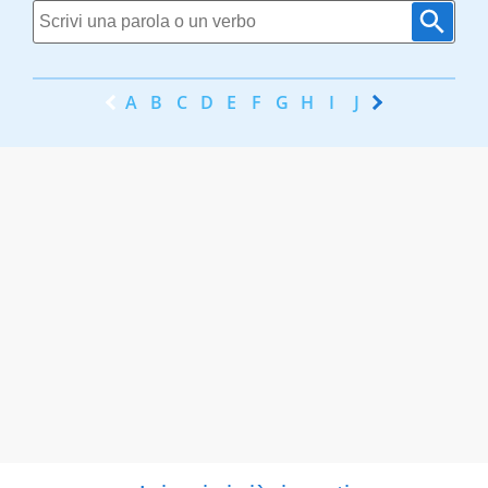
A
B
C
D
E
F
G
H
I
J
K
L
M
N