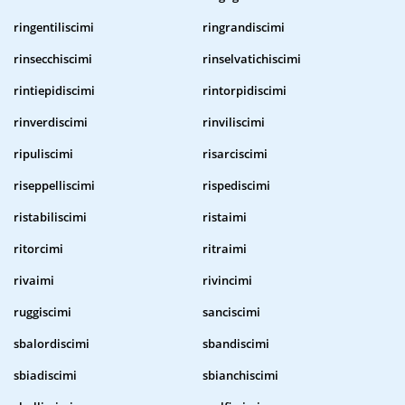
ringentiliscimi
ringrandiscimi
rinsecchiscimi
rinselvatichiscimi
rintiepidiscimi
rintorpidiscimi
rinverdiscimi
rinviliscimi
ripuliscimi
risarciscimi
riseppelliscimi
rispediscimi
ristabiliscimi
ristaimi
ritorcimi
ritraimi
rivaimi
rivincimi
ruggiscimi
sanciscimi
sbalordiscimi
sbandiscimi
sbiadiscimi
sbianchiscimi