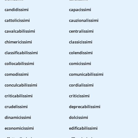
candidissimi
capacissimi
cattolicissimi
cauzionalissimi
cavalcabilissimi
centralissimi
chimericissimi
classicissimi
classificabilissimi
colendissimi
collocabilissimi
comicissimi
comodissimi
comunicabilissimi
conculcabilissimi
cordialissimi
criticabilissimi
criticissimi
crudelissimi
deprecabilissimi
dinamicissimi
dolcissimi
economicissimi
edificabilissimi