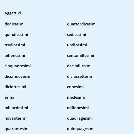
Aggettivi
dodicesimi
quattordicesimi
quindicesimi
sedicesimi
tredicesimi
undicesimi
bilionesimi
centomillesimi
cinquantesimi
decimillesimi
diciannovesimi
diciassettesimi
diciottesimi
ennesimi
esimi
medesimi
miliardesimi
milionesimi
novantesimi
quadragesimi
quarantesimi
quinquagesimi