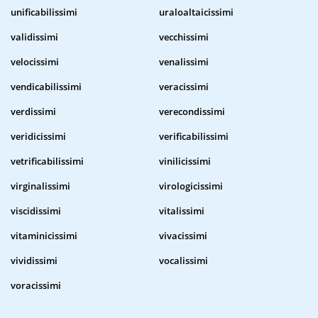
unificabilissimi
uraloaltaicissimi
validissimi
vecchissimi
velocissimi
venalissimi
vendicabilissimi
veracissimi
verdissimi
verecondissimi
veridicissimi
verificabilissimi
vetrificabilissimi
vinilicissimi
virginalissimi
virologicissimi
viscidissimi
vitalissimi
vitaminicissimi
vivacissimi
vividissimi
vocalissimi
voracissimi