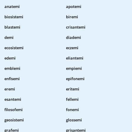
anatemi
apotemi
biosistemi
biremi
blastemi
crisantemi
demi
diademi
ecosistemi
eczemi
edemi
eliantemi
emblemi
empiemi
enfisemi
epifonemi
eremi
eritemi
esantemi
fellemi
filosofemi
fonemi
geosistemi
glossemi
grafemi
grisantemi