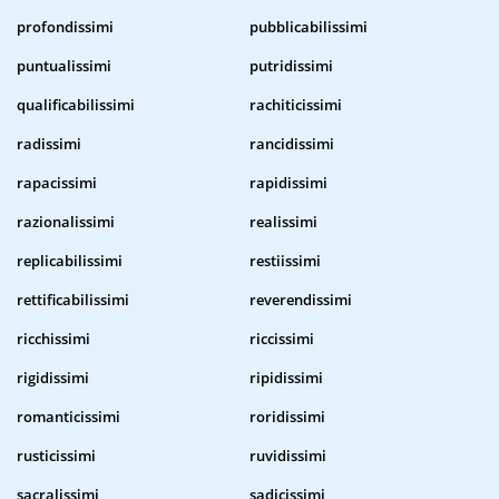
profondissimi
pubblicabilissimi
puntualissimi
putridissimi
qualificabilissimi
rachiticissimi
radissimi
rancidissimi
rapacissimi
rapidissimi
razionalissimi
realissimi
replicabilissimi
restiissimi
rettificabilissimi
reverendissimi
ricchissimi
riccissimi
rigidissimi
ripidissimi
romanticissimi
roridissimi
rusticissimi
ruvidissimi
sacralissimi
sadicissimi