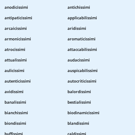
anodicissimi
antichissimi
antipaticissimi
applicabilissimi
arcaicissimi
aridissimi
armonicissimi
aromaticissimi
atrocissimi
attaccabilissimi
attualissimi
audacissimi
aulicissimi
auspicabilissimi
autenticissimi
autocriticissimi
avidissimi
balordissimi
banalissimi
bestialissimi
bianchissimi
biodinamicissimi
biondissimi
blandissimi
buffissimi
caldissimi