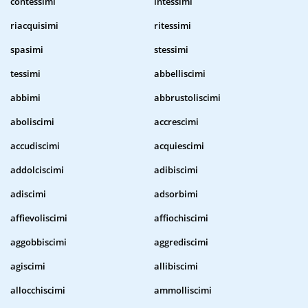
contessimi
intessimi
riacquisimi
ritessimi
spasimi
stessimi
tessimi
abbelliscimi
abbimi
abbrustoliscimi
aboliscimi
accrescimi
accudiscimi
acquiescimi
addolciscimi
adibiscimi
adiscimi
adsorbimi
affievoliscimi
affiochiscimi
aggobbiscimi
aggrediscimi
agiscimi
allibiscimi
allocchiscimi
ammolliscimi