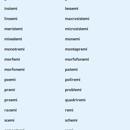
insiemi
lessemi
linsemi
macrosistemi
meristemi
microsistemi
mixedemi
monemi
monotremi
montepremi
morfemi
morfofonemi
morfonemi
patemi
poemi
poliremi
premi
problemi
proemi
quadriremi
racemi
remi
scemi
schemi