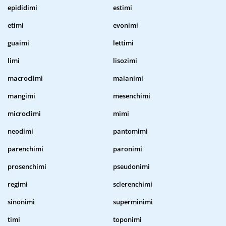
epididimi
estimi
etimi
evonimi
guaimi
lettimi
limi
lisozimi
macroclimi
malanimi
mangimi
mesenchimi
microclimi
mimi
neodimi
pantomimi
parenchimi
paronimi
prosenchimi
pseudonimi
regimi
sclerenchimi
sinonimi
superminimi
timi
toponimi