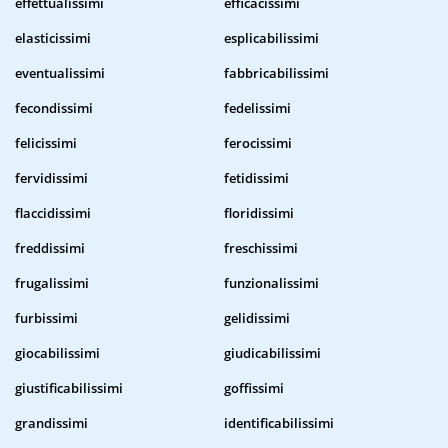
effettualissimi
efficacissimi
elasticissimi
esplicabilissimi
eventualissimi
fabbricabilissimi
fecondissimi
fedelissimi
felicissimi
ferocissimi
fervidissimi
fetidissimi
flaccidissimi
floridissimi
freddissimi
freschissimi
frugalissimi
funzionalissimi
furbissimi
gelidissimi
giocabilissimi
giudicabilissimi
giustificabilissimi
goffissimi
grandissimi
identificabilissimi