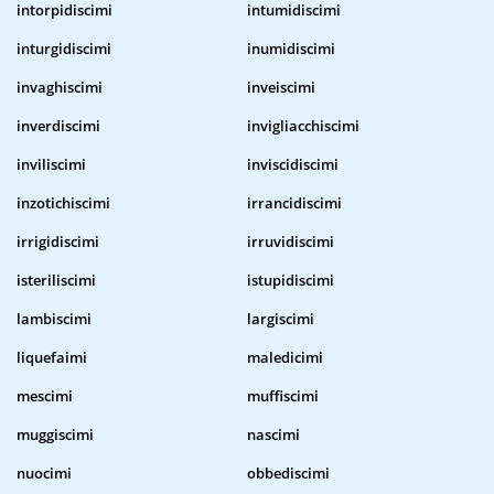
intorpidiscimi
intumidiscimi
inturgidiscimi
inumidiscimi
invaghiscimi
inveiscimi
inverdiscimi
invigliacchiscimi
inviliscimi
inviscidiscimi
inzotichiscimi
irrancidiscimi
irrigidiscimi
irruvidiscimi
isteriliscimi
istupidiscimi
lambiscimi
largiscimi
liquefaimi
maledicimi
mescimi
muffiscimi
muggiscimi
nascimi
nuocimi
obbediscimi