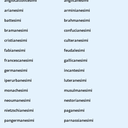
anglocattolicesimi
anglicanesimi
arianesimi
arminianesimi
battesimi
brahmanesimi
bramanesimi
confucianesimi
cristianesimi
culteranesimi
fabianesimi
feudalesimi
francescanesimi
gallicanesimi
germanesimi
incantesimi
iperurbanesimi
luteranesimi
monachesimi
musulmanesimi
neoumanesimi
nestorianesimi
nietzschianesimi
paganesimi
pangermanesimi
parnassianesimi