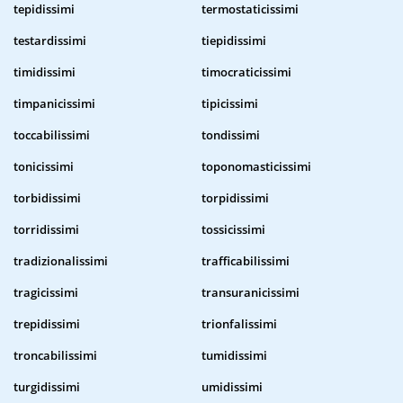
tepidissimi
termostaticissimi
testardissimi
tiepidissimi
timidissimi
timocraticissimi
timpanicissimi
tipicissimi
toccabilissimi
tondissimi
tonicissimi
toponomasticissimi
torbidissimi
torpidissimi
torridissimi
tossicissimi
tradizionalissimi
trafficabilissimi
tragicissimi
transuranicissimi
trepidissimi
trionfalissimi
troncabilissimi
tumidissimi
turgidissimi
umidissimi