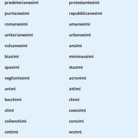
presbiterianesimi
protestantesimi
puritanesimi
repubblicanesimi
romanesimi
umanesimi
unitarianesimi
urbanesimi
vulcanesimi
ansimi
biasimi
minimassimi
spasimi
stasimi
veglionissimi
acronimi
animi
attimi
becchimi
chimi
climi
coenzimi
collenchimi
concimi
cottimi
enzimi