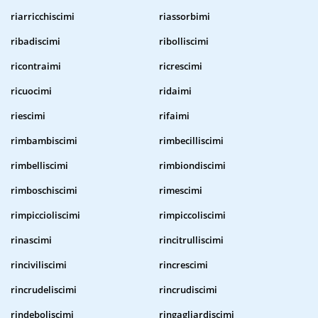
riarricchiscimi
riassorbimi
ribadiscimi
ribolliscimi
ricontraimi
ricrescimi
ricuocimi
ridaimi
riescimi
rifaimi
rimbambiscimi
rimbecilliscimi
rimbelliscimi
rimbiondiscimi
rimboschiscimi
rimescimi
rimpiccioliscimi
rimpiccoliscimi
rinascimi
rincitrulliscimi
rinciviliscimi
rincrescimi
rincrudeliscimi
rincrudiscimi
rindeboliscimi
ringagliardiscimi