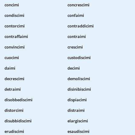
concimi
concrescimi
condiscimi
confaimi
contorcimi
contraddicimi
contraffaimi
contraimi
convincimi
crescimi
cuocimi
custodiscimi
daimi
decimi
decrescimi
demoliscimi
detraimi
disinibiscimi
disobbediscimi
dispiacimi
distorcimi
distraimi
disubbidiscimi
elargiscimi
erudiscimi
esaudiscimi