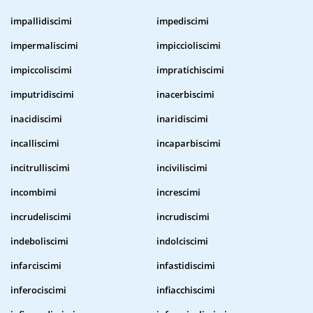
impallidiscimi
impediscimi
impermaliscimi
impiccioliscimi
impiccoliscimi
impratichiscimi
imputridiscimi
inacerbiscimi
inacidiscimi
inaridiscimi
incalliscimi
incaparbiscimi
incitrulliscimi
inciviliscimi
incombimi
increscimi
incrudeliscimi
incrudiscimi
indeboliscimi
indolciscimi
infarciscimi
infastidiscimi
inferociscimi
infiacchiscimi