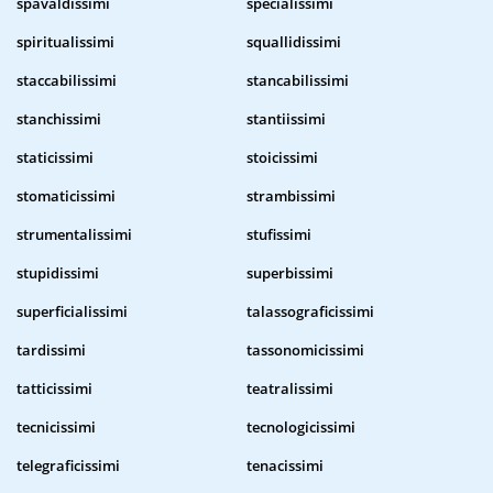
spavaldissimi
specialissimi
spiritualissimi
squallidissimi
staccabilissimi
stancabilissimi
stanchissimi
stantiissimi
staticissimi
stoicissimi
stomaticissimi
strambissimi
strumentalissimi
stufissimi
stupidissimi
superbissimi
superficialissimi
talassograficissimi
tardissimi
tassonomicissimi
tatticissimi
teatralissimi
tecnicissimi
tecnologicissimi
telegraficissimi
tenacissimi