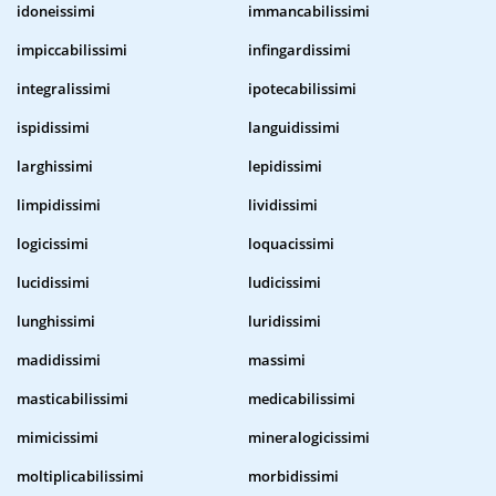
idoneissimi
immancabilissimi
impiccabilissimi
infingardissimi
integralissimi
ipotecabilissimi
ispidissimi
languidissimi
larghissimi
lepidissimi
limpidissimi
lividissimi
logicissimi
loquacissimi
lucidissimi
ludicissimi
lunghissimi
luridissimi
madidissimi
massimi
masticabilissimi
medicabilissimi
mimicissimi
mineralogicissimi
moltiplicabilissimi
morbidissimi