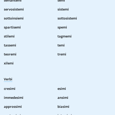
semantemi
semi
servosistemi
sistemi
sottoinsiemi
sottosistemi
spartisemi
spemi
stilemi
tagmemi
tassemi
temi
teoremi
tremi
xilemi
Verbi
cresimi
esimi
immedesimi
ansimi
approssimi
biasimi