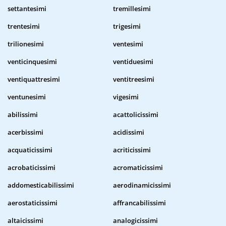
settantesimi
tremillesimi
trentesimi
trigesimi
trilionesimi
ventesimi
venticinquesimi
ventiduesimi
ventiquattresimi
ventitreesimi
ventunesimi
vigesimi
abilissimi
acattolicissimi
acerbissimi
acidissimi
acquaticissimi
acriticissimi
acrobaticissimi
acromaticissimi
addomesticabilissimi
aerodinamicissimi
aerostaticissimi
affrancabilissimi
altaicissimi
analogicissimi