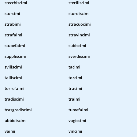
stecchiscimi
steriliscimi
storcimi
stordiscimi
strabimi
stracuocimi
strafaimi
stravincimi
stupefaimi
subiscimi
suppliscimi
sverdiscimi
sviliscimi
tacimi
talliscimi
torcimi
torrefaimi
tracimi
tradiscimi
traimi
trasgrediscimi
tumefaimi
ubbidiscimi
vagiscimi
vaimi
vincimi