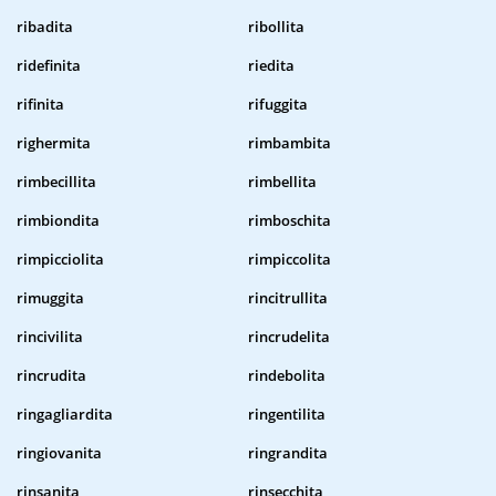
ribadita
ribollita
ridefinita
riedita
rifinita
rifuggita
righermita
rimbambita
rimbecillita
rimbellita
rimbiondita
rimboschita
rimpicciolita
rimpiccolita
rimuggita
rincitrullita
rincivilita
rincrudelita
rincrudita
rindebolita
ringagliardita
ringentilita
ringiovanita
ringrandita
rinsanita
rinsecchita