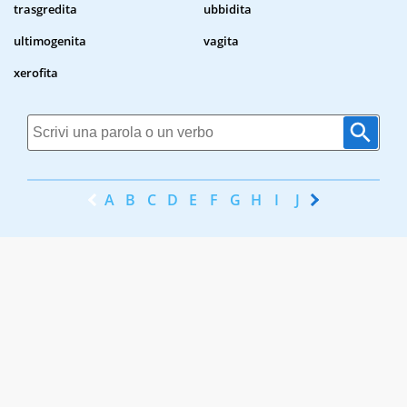
trasgredita
ubbidita
ultimogenita
vagita
xerofita
A
B
C
D
E
F
G
H
I
J
K
L
M
N