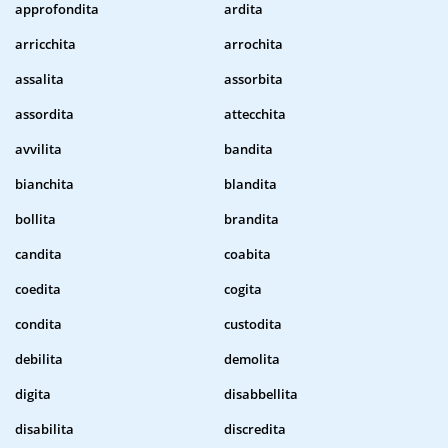
approfondita
ardita
arricchita
arrochita
assalita
assorbita
assordita
attecchita
avvilita
bandita
bianchita
blandita
bollita
brandita
candita
coabita
coedita
cogita
condita
custodita
debilita
demolita
digita
disabbellita
disabilita
discredita