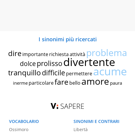
I sinonimi più ricercati
problema
dire
importante
richiesta
attività
divertente
prolisso
dolce
acume
tranquillo
difficile
permettere
amore
fare
particolare
bello
inerme
paura
SAPERE
VOCABOLARIO
SINONIMI E CONTRARI
Ossimoro
Libertà