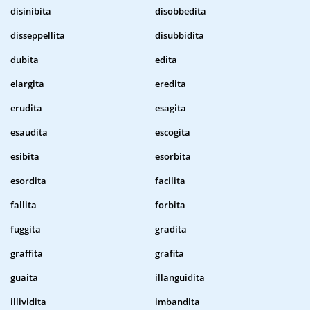
disinibita
disobbedita
disseppellita
disubbidita
dubita
edita
elargita
eredita
erudita
esagita
esaudita
escogita
esibita
esorbita
esordita
facilita
fallita
forbita
fuggita
gradita
graffita
grafita
guaita
illanguidita
illividita
imbandita