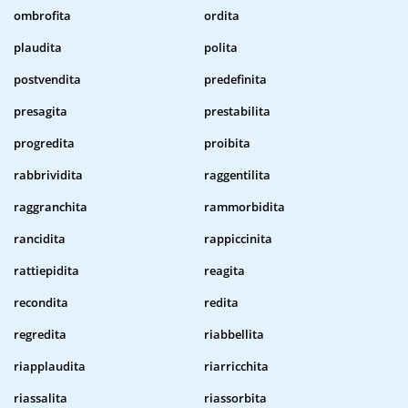
ombrofita
ordita
plaudita
polita
postvendita
predefinita
presagita
prestabilita
progredita
proibita
rabbrividita
raggentilita
raggranchita
rammorbidita
rancidita
rappiccinita
rattiepidita
reagita
recondita
redita
regredita
riabbellita
riapplaudita
riarricchita
riassalita
riassorbita