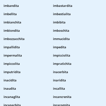
imbandita
imbastardita
imbellita
imbestialita
imbianchita
imbibita
imbiondita
imboschita
imbozzacchita
immucidita
impallidita
impedita
impermalita
impicciolita
impiccolita
impratichita
imputridita
inacerbita
inacidita
inaridita
inaudita
incallita
incanaglita
incancrenita
incaparbita
incarognita