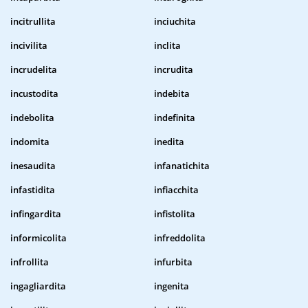
incitrullita
inciuchita
incivilita
inclita
incrudelita
incrudita
incustodita
indebita
indebolita
indefinita
indomita
inedita
inesaudita
infanatichita
infastidita
infiacchita
infingardita
infistolita
informicolita
infreddolita
infrollita
infurbita
ingagliardita
ingenita