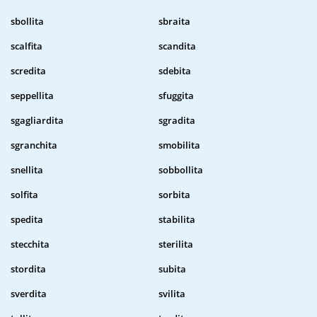
sbollita
sbraita
scalfita
scandita
scredita
sdebita
seppellita
sfuggita
sgagliardita
sgradita
sgranchita
smobilita
snellita
sobbollita
solfita
sorbita
spedita
stabilita
stecchita
sterilita
stordita
subita
sverdita
svilita