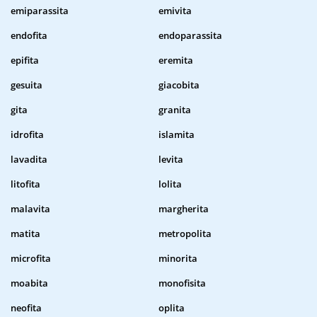
emiparassita
emivita
endofita
endoparassita
epifita
eremita
gesuita
giacobita
gita
granita
idrofita
islamita
lavadita
levita
litofita
lolita
malavita
margherita
matita
metropolita
microfita
minorita
moabita
monofisita
neofita
oplita