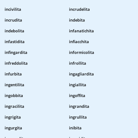
incivilita
incrudelita
incrudita
indebita
indebolita
infanatichita
infastidita
infiacchita
infingardita
informicolita
infreddolita
infrollita
infurbita
ingagliardita
ingentilita
ingiallita
ingobbita
ingoffita
ingracilita
ingrandita
ingrigita
ingrullita
ingurgita
inibita