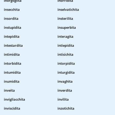
inorgoglita
inorridita
insecchita
inselvatichita
insordita
insterilita
instupidita
insuperbita
intepidita
interagita
intestardita
intiepidita
intimidita
intisichita
intorbidita
intorpidita
intumidita
inturgidita
inumidita
invaghita
inveita
inverdita
invigliacchita
invilita
inviscidita
inzotichita