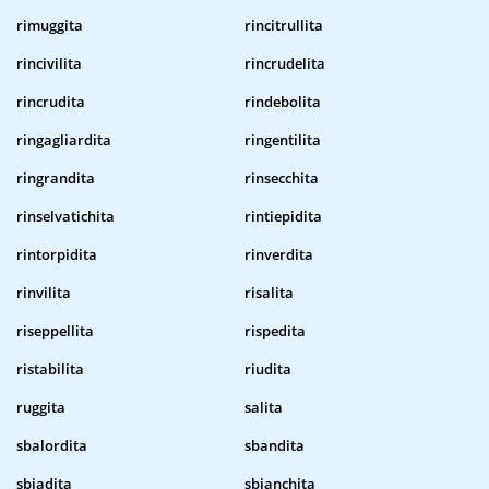
rimuggita
rincitrullita
rincivilita
rincrudelita
rincrudita
rindebolita
ringagliardita
ringentilita
ringrandita
rinsecchita
rinselvatichita
rintiepidita
rintorpidita
rinverdita
rinvilita
risalita
riseppellita
rispedita
ristabilita
riudita
ruggita
salita
sbalordita
sbandita
sbiadita
sbianchita