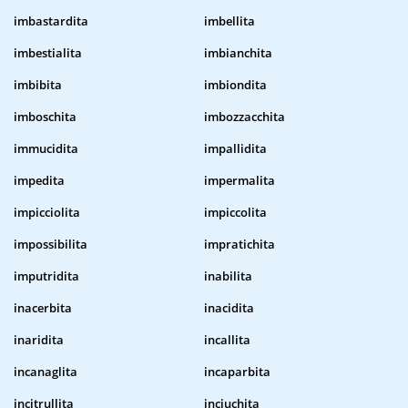
imbastardita
imbellita
imbestialita
imbianchita
imbibita
imbiondita
imboschita
imbozzacchita
immucidita
impallidita
impedita
impermalita
impicciolita
impiccolita
impossibilita
impratichita
imputridita
inabilita
inacerbita
inacidita
inaridita
incallita
incanaglita
incaparbita
incitrullita
inciuchita