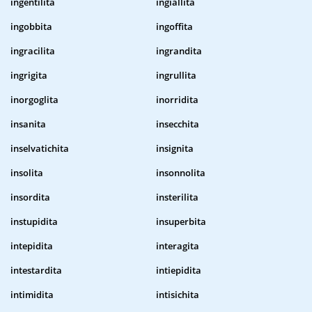
ingentilita
ingiallita
ingobbita
ingoffita
ingracilita
ingrandita
ingrigita
ingrullita
inorgoglita
inorridita
insanita
insecchita
inselvatichita
insignita
insolita
insonnolita
insordita
insterilita
instupidita
insuperbita
intepidita
interagita
intestardita
intiepidita
intimidita
intisichita