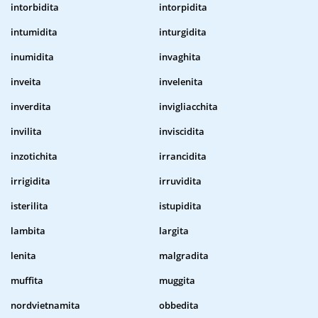
intorbidita
intorpidita
intumidita
inturgidita
inumidita
invaghita
inveita
invelenita
inverdita
invigliacchita
invilita
inviscidita
inzotichita
irrancidita
irrigidita
irruvidita
isterilita
istupidita
lambita
largita
lenita
malgradita
muffita
muggita
nordvietnamita
obbedita