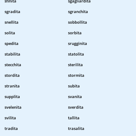
sfinita
sgagliardita
sgradita
sgranchita
snellita
sobbollita
solita
sorbita
spedita
srugginita
stabilita
statolita
stecchita
sterilita
stordita
stormita
stranita
subita
supplita
svanita
svelenita
sverdita
svilita
tallita
tradita
trasalita