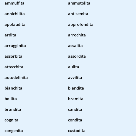
ammuffita
ammutolita
annichilita
antisemita
applaudita
approfondita
ardita
arrochita
arrugginita
assalita
assorbita
assordita
attecchita
aulita
autodefinita
avvilita
bianchita
blandita
bollita
bramita
brandita
candita
cognita
condita
congenita
custodita