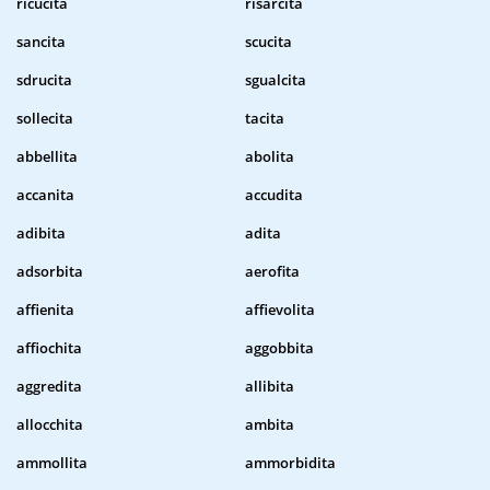
ricucita
risarcita
sancita
scucita
sdrucita
sgualcita
sollecita
tacita
abbellita
abolita
accanita
accudita
adibita
adita
adsorbita
aerofita
affienita
affievolita
affiochita
aggobbita
aggredita
allibita
allocchita
ambita
ammollita
ammorbidita