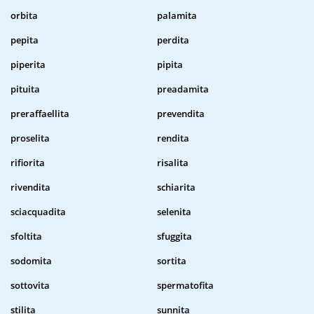
orbita
palamita
pepita
perdita
piperita
pipita
pituita
preadamita
preraffaellita
prevendita
proselita
rendita
rifiorita
risalita
rivendita
schiarita
sciacquadita
selenita
sfoltita
sfuggita
sodomita
sortita
sottovita
spermatofita
stilita
sunnita