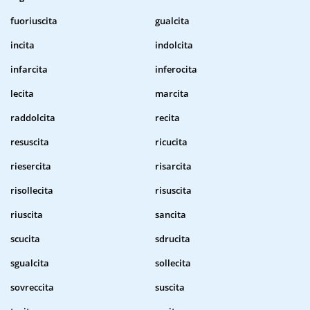
fuoriuscita
gualcita
incita
indolcita
infarcita
inferocita
lecita
marcita
raddolcita
recita
resuscita
ricucita
riesercita
risarcita
risollecita
risuscita
riuscita
sancita
scucita
sdrucita
sgualcita
sollecita
sovreccita
suscita