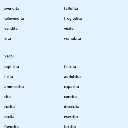
svendita
tallofita
televendita
troglodita
vendita
visita
vita
wahabita
Verbi
esplicita
felicita
licita
addolcita
ammoscita
capacita
cita
concita
cucita
diseccita
eccita
esercita
fagocita
farcita