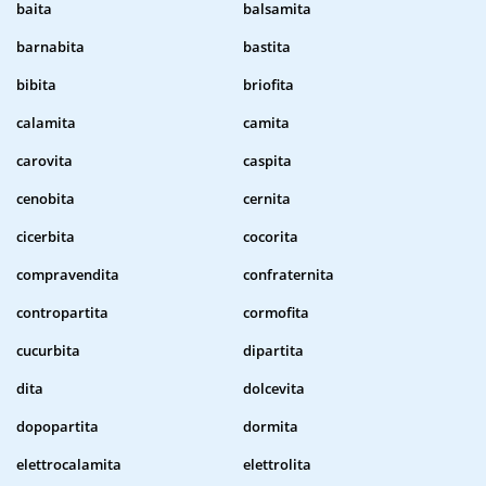
baita
balsamita
barnabita
bastita
bibita
briofita
calamita
camita
carovita
caspita
cenobita
cernita
cicerbita
cocorita
compravendita
confraternita
contropartita
cormofita
cucurbita
dipartita
dita
dolcevita
dopopartita
dormita
elettrocalamita
elettrolita