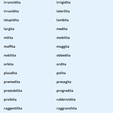
irrancidita
irrigidita
irruvidita
isterilita
istupidita
lambita
largita
medita
milita
mobilita
muffita
muggita
nobilita
obbedita
orbita
ordita
plaudita
polita
premedita
presagita
prestabilita
progredita
proibita
rabbrividita
raggentilita
raggranchita