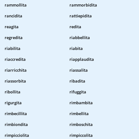
rammollita
rammorbidita
rancidita
rattiepidita
reagita
redita
regredita
riabbellita
riabilita
riabita
riaccredita
riapplaudita
riarricchita
riassalita
riassorbita
ribadita
ribollita
rifuggita
rigurgita
rimbambita
rimbecillita
rimbellita
rimbiondita
rimboschita
rimpicciolita
rimpiccolita