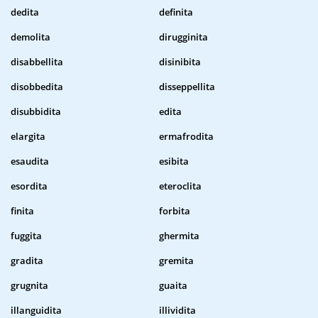
dedita
definita
demolita
dirugginita
disabbellita
disinibita
disobbedita
disseppellita
disubbidita
edita
elargita
ermafrodita
esaudita
esibita
esordita
eteroclita
finita
forbita
fuggita
ghermita
gradita
gremita
grugnita
guaita
illanguidita
illividita