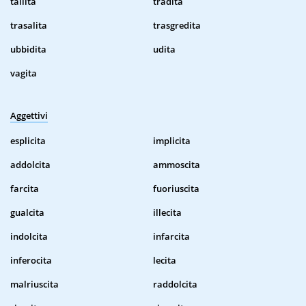
tallita
tradita
trasalita
trasgredita
ubbidita
udita
vagita
Aggettivi
esplicita
implicita
addolcita
ammoscita
farcita
fuoriuscita
gualcita
illecita
indolcita
infarcita
inferocita
lecita
malriuscita
raddolcita