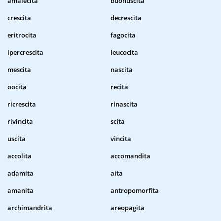
amalecita
buonuscita
crescita
decrescita
eritrocita
fagocita
ipercrescita
leucocita
mescita
nascita
oocita
recita
ricrescita
rinascita
rivincita
scita
uscita
vincita
accolita
accomandita
adamita
aita
amanita
antropomorfita
archimandrita
areopagita