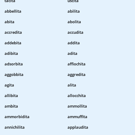
tacita
uscita
abbellita
abilita
abita
abolita
accredita
accudita
addebita
addita
adibita
adita
adsorbita
affiochita
aggobbita
aggredita
agita
alita
allibita
allocchita
ambita
ammollita
ammorbidita
ammuffita
annichilita
applaudita