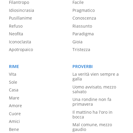
Filantropo
Facile
Idiosincrasia
Pragmatico
Pusillanime
Conoscenza
Refuso
Riassunto
Neofita
Paradigma
Iconoclasta
Gioia
Apotropaico
Tristezza
RIME
PROVERBI
Vita
La verità vien sempre a
galla
Sole
Uomo avvisato, mezzo
Casa
salvato
Mare
Una rondine non fa
primavera
Amore
Il mattino ha l'oro in
Cuore
bocca
Amici
Mal comune, mezzo
Bene
gaudio