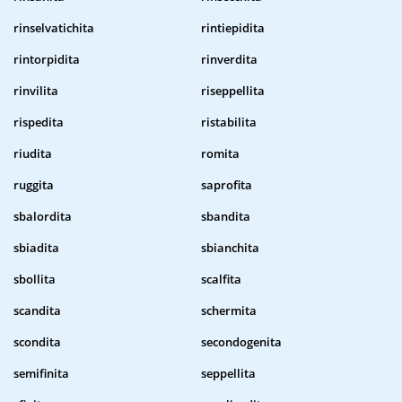
rinselvatichita
rintiepidita
rintorpidita
rinverdita
rinvilita
riseppellita
rispedita
ristabilita
riudita
romita
ruggita
saprofita
sbalordita
sbandita
sbiadita
sbianchita
sbollita
scalfita
scandita
schermita
scondita
secondogenita
semifinita
seppellita