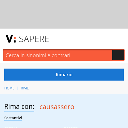
SAPERE
HOME
RIME
Rima con:
causassero
Sostantivi