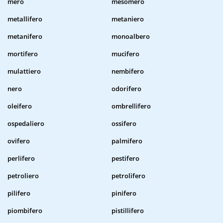
mero
mesomero
metallifero
metaniero
metanifero
monoalbero
mortifero
mucifero
mulattiero
nembifero
nero
odorifero
oleifero
ombrellifero
ospedaliero
ossifero
ovifero
palmifero
perlifero
pestifero
petroliero
petrolifero
pilifero
pinifero
piombifero
pistillifero