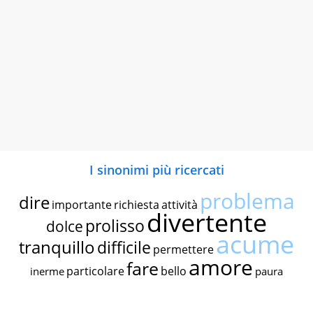
I sinonimi più ricercati
problema
dire
importante
richiesta
attività
divertente
prolisso
dolce
acume
tranquillo
difficile
permettere
amore
fare
particolare
bello
inerme
paura