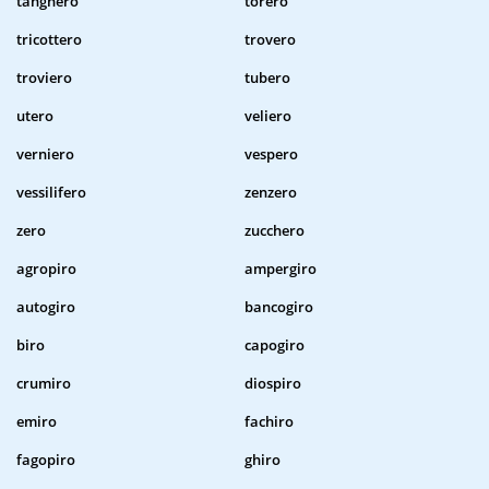
tanghero
torero
tricottero
trovero
troviero
tubero
utero
veliero
verniero
vespero
vessilifero
zenzero
zero
zucchero
agropiro
ampergiro
autogiro
bancogiro
biro
capogiro
crumiro
diospiro
emiro
fachiro
fagopiro
ghiro