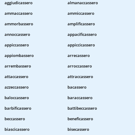
aggiudicassero
almanaccassero
ammaccassero
ammiccassero
ammorbassero
amplificassero
annoccassero
appacificassero
appiccassero
appiccicassero
appiombassero
arrecassero
arrembassero
arroccassero
attaccassero
attraccassero
azzeccassero
bacassero
baloccassero
baraccassero
barbificassero
battibeccassero
beccassero
beneficassero
biascicassero
bisecassero