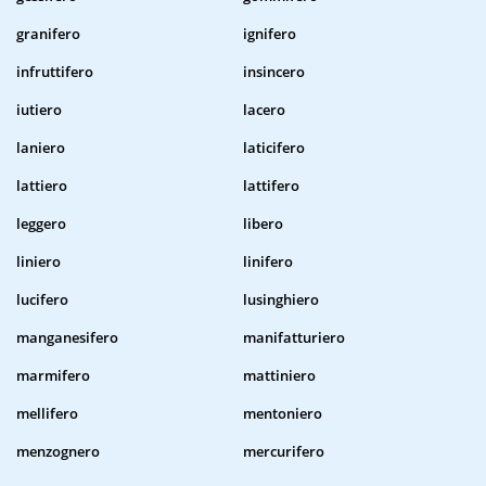
granifero
ignifero
infruttifero
insincero
iutiero
lacero
laniero
laticifero
lattiero
lattifero
leggero
libero
liniero
linifero
lucifero
lusinghiero
manganesifero
manifatturiero
marmifero
mattiniero
mellifero
mentoniero
menzognero
mercurifero