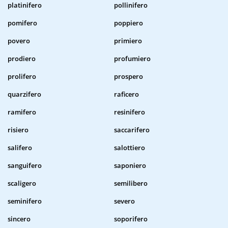
platinifero
pollinifero
pomifero
poppiero
povero
primiero
prodiero
profumiero
prolifero
prospero
quarzifero
raficero
ramifero
resinifero
risiero
saccarifero
salifero
salottiero
sanguifero
saponiero
scaligero
semilibero
seminifero
severo
sincero
soporifero