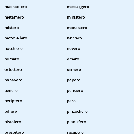
masnadiero
messaggero
metamero
ministero
mistero
monastero
motoveliero
nevvero
nocchiero
novero
numero
omero
ortottero
osmero
papavero
papero
penero
pensiero
periptero
pero
piffero
pinzochero
pistolero
planisfero
presbitero
recupero