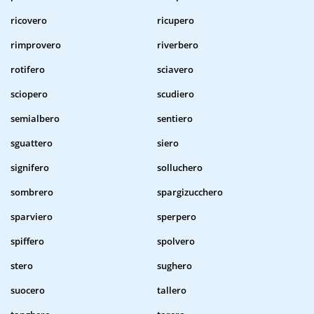
ricovero
ricupero
rimprovero
riverbero
rotifero
sciavero
sciopero
scudiero
semialbero
sentiero
sguattero
siero
signifero
solluchero
sombrero
spargizucchero
sparviero
sperpero
spiffero
spolvero
stero
sughero
suocero
tallero