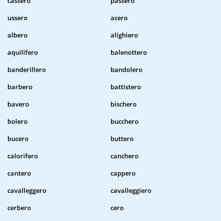
cassero
passero
ussero
acero
albero
alighiero
aquilifero
balenottero
banderillero
bandolero
barbero
battistero
bavero
bischero
bolero
bucchero
bucero
buttero
calorifero
canchero
cantero
cappero
cavalleggero
cavalleggiero
cerbero
cero