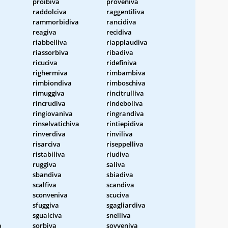
proibiva
proveniva
raddolciva
raggentiliva
rammorbidiva
rancidiva
reagiva
recidiva
riabbelliva
riapplaudiva
riassorbiva
ribadiva
ricuciva
ridefiniva
righermiva
rimbambiva
rimbiondiva
rimboschiva
rimuggiva
rincitrulliva
rincrudiva
rindeboliva
ringiovaniva
ringrandiva
rinselvatichiva
rintiepidiva
rinverdiva
rinviliva
risarciva
riseppelliva
ristabiliva
riudiva
ruggiva
saliva
sbandiva
sbiadiva
scalfiva
scandiva
sconveniva
scuciva
sfuggiva
sgagliardiva
sgualciva
snelliva
a
sorbiva
sovveniva