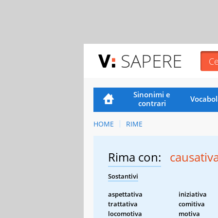
SAPERE
Sinonimi e
Vocabol
contrari
HOME
RIME
Rima con:
causativ
Sostantivi
aspettativa
iniziativa
trattativa
comitiva
locomotiva
motiva