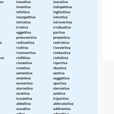
iva
inacetiva
inacutiva
incentiva
indispettiva
infoltiva
inghiottiva
insospettiva
intontiva
intristiva
introvertiva
irretiva
irrobustiva
oggettiva
partiva
preavvertiva
presentiva
va
radioattiva
rattristiva
riattiva
riavvertiva
riconvertiva
rimbastiva
iva
rinfittiva
rinfoltiva
rinvestiva
ripartiva
rivestiva
sbastiva
sementiva
sentiva
smentiva
soggettiva
sovvertiva
spartiva
starnutiva
sternutiva
strettiva
sveltiva
travestiva
tripartiva
abbelliva
abbrustoliva
accudiva
addiveniva
adiva
adsorbiva