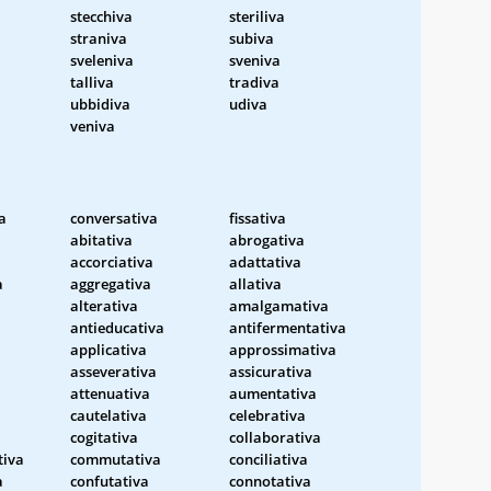
stecchiva
steriliva
straniva
subiva
sveleniva
sveniva
talliva
tradiva
ubbidiva
udiva
veniva
a
conversativa
fissativa
abitativa
abrogativa
accorciativa
adattativa
a
aggregativa
allativa
alterativa
amalgamativa
a
antieducativa
antifermentativa
applicativa
approssimativa
asseverativa
assicurativa
attenuativa
aumentativa
cautelativa
celebrativa
cogitativa
collaborativa
iva
commutativa
conciliativa
a
confutativa
connotativa