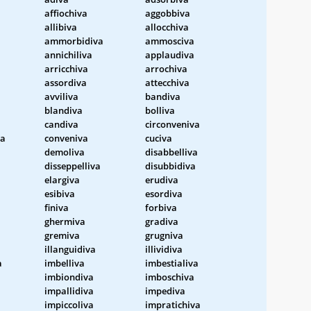
affiochiva
aggobbiva
allibiva
allocchiva
ammorbidiva
ammosciva
annichiliva
applaudiva
arricchiva
arrochiva
assordiva
attecchiva
avviliva
bandiva
blandiva
bolliva
candiva
circonveniva
va
conveniva
cuciva
demoliva
disabbelliva
disseppelliva
disubbidiva
elargiva
erudiva
esibiva
esordiva
finiva
forbiva
ghermiva
gradiva
gremiva
grugniva
illanguidiva
illividiva
a
imbelliva
imbestialiva
imbiondiva
imboschiva
impallidiva
impediva
impiccoliva
impratichiva