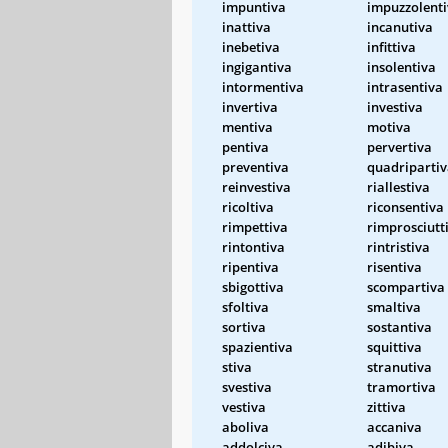
impuntiva
impuzzolent
inattiva
incanutiva
inebetiva
infittiva
ingigantiva
insolentiva
intormentiva
intrasentiva
invertiva
investiva
mentiva
motiva
pentiva
pervertiva
preventiva
quadriparti
reinvestiva
riallestiva
ricoltiva
riconsentiva
rimpettiva
rimprosciutt
rintontiva
rintristiva
ripentiva
risentiva
sbigottiva
scompartiva
sfoltiva
smaltiva
sortiva
sostantiva
spazientiva
squittiva
stiva
stranutiva
svestiva
tramortiva
vestiva
zittiva
aboliva
accaniva
addolciva
adibiva