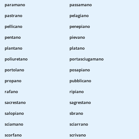
paramano
passamano
pastrano
pelagiano
pellicano
penepiano
pentano
pievano
plantano
platano
poliuretano
portasciugamano
portolano
posapiano
propano
pubblicano
rafano
ripiano
sacrestano
sagrestano
salopiano
sbrano
sciamano
sciarrano
scorfano
scrivano