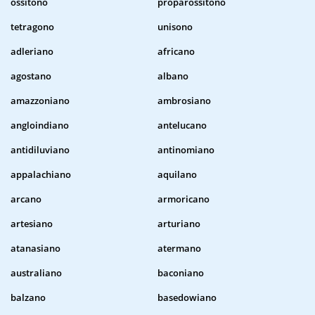
ossitono
proparossitono
tetragono
unisono
adleriano
africano
agostano
albano
amazzoniano
ambrosiano
angloindiano
antelucano
antidiluviano
antinomiano
appalachiano
aquilano
arcano
armoricano
artesiano
arturiano
atanasiano
atermano
australiano
baconiano
balzano
basedowiano