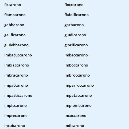
ficcarono
fioccarono
flambarono
fluidificarono
gabbarono
garbarono
gelificarono
giudicarono
giulebbarono
glorificarono
imbacuccarono
imbeccarono
imbiaccarono
imboccarono
imbracarono
imbroccarono
impaccarono
imparruccarono
impasticcarono
impataccarono
impiccarono
impiombarono
imprecarono
incoccarono
incubarono
indicarono