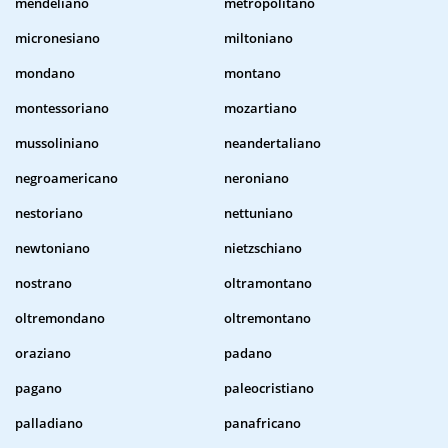
mendeliano
metropolitano
micronesiano
miltoniano
mondano
montano
montessoriano
mozartiano
mussoliniano
neandertaliano
negroamericano
neroniano
nestoriano
nettuniano
newtoniano
nietzschiano
nostrano
oltramontano
oltremondano
oltremontano
oraziano
padano
pagano
paleocristiano
palladiano
panafricano