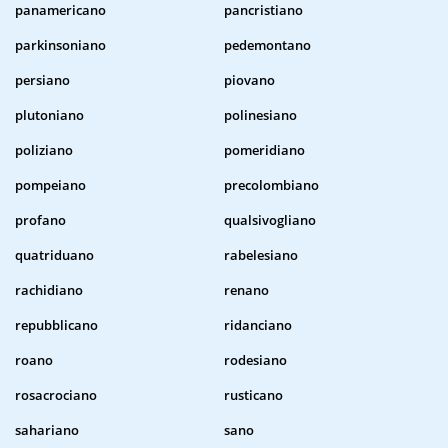
panamericano
pancristiano
parkinsoniano
pedemontano
persiano
piovano
plutoniano
polinesiano
poliziano
pomeridiano
pompeiano
precolombiano
profano
qualsivogliano
quatriduano
rabelesiano
rachidiano
renano
repubblicano
ridanciano
roano
rodesiano
rosacrociano
rusticano
sahariano
sano