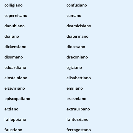
colligiano
confuciano
copernicano
cumano
danubiano
deamicisiano
diafano
diatermano
dickensiano
diocesano
disumano
draconiano
edoardiano
egiziano
einsteiniano
elisabettiano
elzeviriano
emiliano
episcopaliano
erasmiano
erziano
extraurbano
falloppiano
fantozziano
faustiano
ferragostano