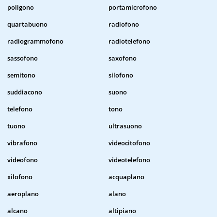
poligono
portamicrofono
quartabuono
radiofono
radiogrammofono
radiotelefono
sassofono
saxofono
semitono
silofono
suddiacono
suono
telefono
tono
tuono
ultrasuono
vibrafono
videocitofono
videofono
videotelefono
xilofono
acquaplano
aeroplano
alano
alcano
altipiano