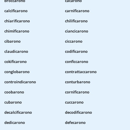
broccarono
cacarono
calcificarono
carnificarono
chiarificarono
chilificarono
chimificarono
ciancicarono
cibarono
ciccarono
claudicarono
codificarono
cokificarono
conficcarono
conglobarono
contrattaccarono
controindicarono
conturbarono
coobarono
cornificarono
cubarono
cuccarono
decalcificarono
decodificarono
dedicarono
defecarono