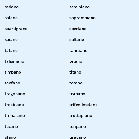
sedano
semipiano
solano
soprammano
spartigrano
sperlano
spiano
sultano
tafano
tahitiano
talismano
tetano
timpano
titano
tonfano
totano
tragopano
trapano
trebbiano
trifenilmetano
trimarano
trottapiano
tucano
tulipano
ulano
uragano