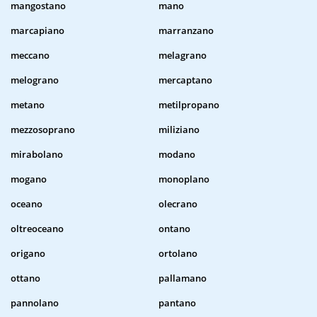
mangostano
mano
marcapiano
marranzano
meccano
melagrano
melograno
mercaptano
metano
metilpropano
mezzosoprano
miliziano
mirabolano
modano
mogano
monoplano
oceano
olecrano
oltreoceano
ontano
origano
ortolano
ottano
pallamano
pannolano
pantano