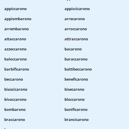
appiccarono
appiccicarono
appiombarono
arrecarono
arrembarono
arroccarono
attaccarono
attraccarono
azzeccarono
bacarono
baloccarono
baraccarono
barbificarono
battibeccarono
beccarono
beneficarono
biascicarono
bisecarono
bivaccarono
bloccarono
bombarono
bonificarono
braccarono
brancicarono