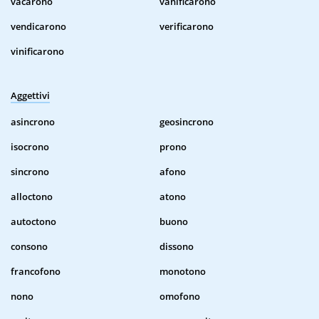
vacarono
vanificarono
vendicarono
verificarono
vinificarono
Aggettivi
asincrono
geosincrono
isocrono
prono
sincrono
afono
alloctono
atono
autoctono
buono
consono
dissono
francofono
monotono
nono
omofono