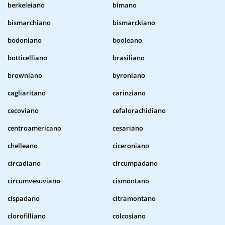
berkeleiano
bimano
bismarchiano
bismarckiano
bodoniano
booleano
botticelliano
brasiliano
browniano
byroniano
cagliaritano
carinziano
cecoviano
cefalorachidiano
centroamericano
cesariano
chelleano
ciceroniano
circadiano
circumpadano
circumvesuviano
cismontano
cispadano
citramontano
clorofilliano
colcosiano