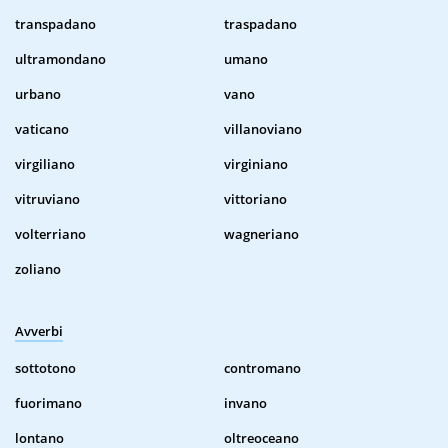
transpadano
traspadano
ultramondano
umano
urbano
vano
vaticano
villanoviano
virgiliano
virginiano
vitruviano
vittoriano
volterriano
wagneriano
zoliano
Avverbi
sottotono
contromano
fuorimano
invano
lontano
oltreoceano