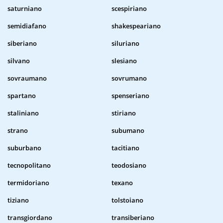
saturniano
scespiriano
semidiafano
shakespeariano
siberiano
siluriano
silvano
slesiano
sovraumano
sovrumano
spartano
spenseriano
staliniano
stiriano
strano
subumano
suburbano
tacitiano
tecnopolitano
teodosiano
termidoriano
texano
tiziano
tolstoiano
transgiordano
transiberiano