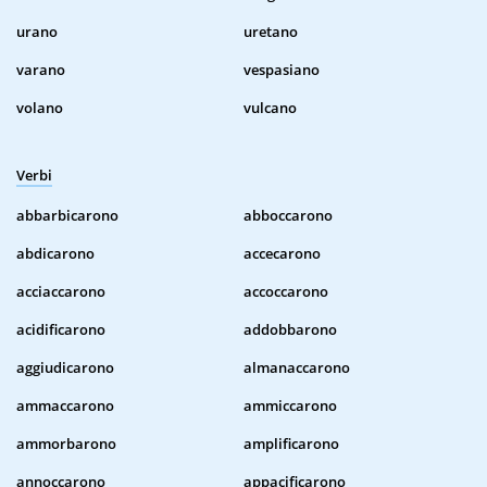
urano
uretano
varano
vespasiano
volano
vulcano
Verbi
abbarbicarono
abboccarono
abdicarono
accecarono
acciaccarono
accoccarono
acidificarono
addobbarono
aggiudicarono
almanaccarono
ammaccarono
ammiccarono
ammorbarono
amplificarono
annoccarono
appacificarono