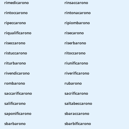
rimedicarono
rinsaccarono
rintoccarono
rintonacarono
ripeccarono
ripiombarono
riqualificarono
risecarono
riseccarono
riserbarono
ristuccarono
ritoccarono
riturbarono
riunificarono
rivendicarono
riverificarono
rombarono
rubarono
saccarificarono
sacrificarono
salificarono
saltabeccarono
saponificarono
sbaraccarono
sbarbarono
sbarbificarono