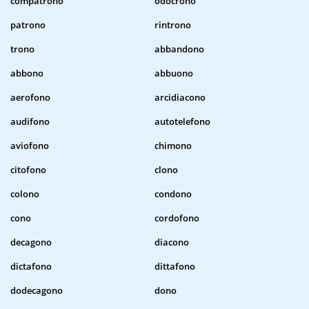
compatrono
odocrono
patrono
rintrono
trono
abbandono
abbono
abbuono
aerofono
arcidiacono
audifono
autotelefono
aviofono
chimono
citofono
clono
colono
condono
cono
cordofono
decagono
diacono
dictafono
dittafono
dodecagono
dono