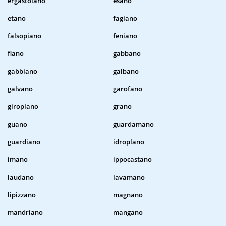
ergastolano
esano
etano
fagiano
falsopiano
feniano
flano
gabbano
gabbiano
galbano
galvano
garofano
giroplano
grano
guano
guardamano
guardiano
idroplano
imano
ippocastano
laudano
lavamano
lipizzano
magnano
mandriano
mangano