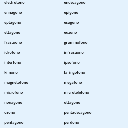
elettrotono
endecagono
ennagono
epigono
eptagono
esagono
ettagono
euzono
frastuono
grammofono
idrofono
infrasuono
interfono
ipsofono
kimono
laringofono
magnetofono
megafono
microfono
microtelefono
nonagono
ottagono
ozono
pentadecagono
pentagono
perdono