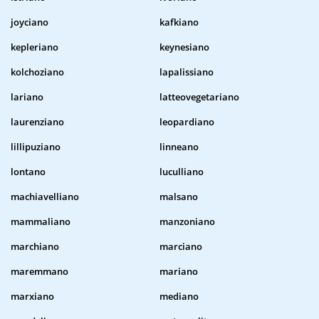
joyciano
kafkiano
kepleriano
keynesiano
kolchoziano
lapalissiano
lariano
latteovegetariano
laurenziano
leopardiano
lillipuziano
linneano
lontano
luculliano
machiavelliano
malsano
mammaliano
manzoniano
marchiano
marciano
maremmano
mariano
marxiano
mediano