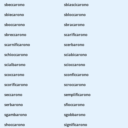
sbeccarono
sbiascicarono
sbiecarono
sbloccarono
sboccarono
sbracarono
sbreccarono
scarificarono
scarnificarono
scerbarono
schioccarono
sciabicarono
scialbarono
scioccarono
scoccarono
sconficcarono
scorificarono
scroccarono
seccarono
semplificarono
serbarono
sfioccarono
sgambarono
sgobbarono
shoccarono
significarono