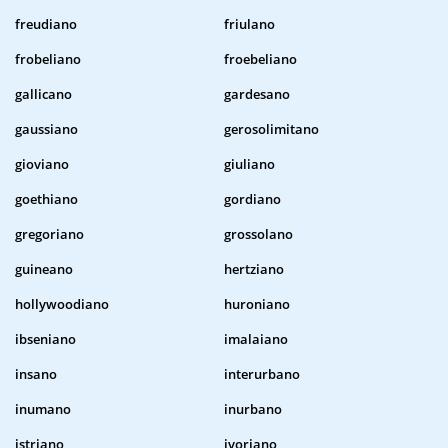
freudiano
friulano
frobeliano
froebeliano
gallicano
gardesano
gaussiano
gerosolimitano
gioviano
giuliano
goethiano
gordiano
gregoriano
grossolano
guineano
hertziano
hollywoodiano
huroniano
ibseniano
imalaiano
insano
interurbano
inumano
inurbano
istriano
ivoriano