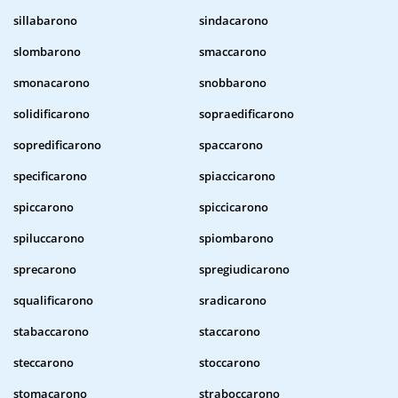
sillabarono
sindacarono
slombarono
smaccarono
smonacarono
snobbarono
solidificarono
sopraedificarono
sopredificarono
spaccarono
specificarono
spiaccicarono
spiccarono
spiccicarono
spiluccarono
spiombarono
sprecarono
spregiudicarono
squalificarono
sradicarono
stabaccarono
staccarono
steccarono
stoccarono
stomacarono
straboccarono