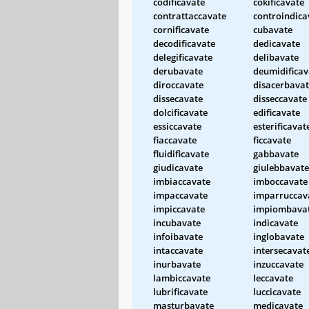
codificavate
cokificavate
contrattaccavate
controindica
cornificavate
cubavate
decodificavate
dedicavate
delegificavate
delibavate
derubavate
deumidificav
diroccavate
disacerbava
dissecavate
disseccavate
dolcificavate
edificavate
essiccavate
esterificavat
fiaccavate
ficcavate
fluidificavate
gabbavate
giudicavate
giulebbavate
imbiaccavate
imboccavate
impaccavate
imparruccav
impiccavate
impiombava
incubavate
indicavate
infoibavate
inglobavate
intaccavate
intersecavat
inurbavate
inzuccavate
lambiccavate
leccavate
lubrificavate
luccicavate
masturbavate
medicavate