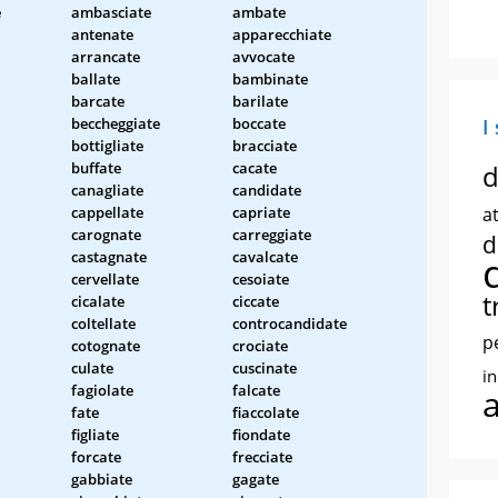
e
ambasciate
ambate
antenate
apparecchiate
arrancate
avvocate
ballate
bambinate
barcate
barilate
beccheggiate
boccate
I
bottigliate
bracciate
buffate
cacate
d
canagliate
candidate
cappellate
capriate
at
carognate
carreggiate
d
castagnate
cavalcate
cervellate
cesoiate
t
cicalate
ciccate
coltellate
controcandidate
p
cotognate
crociate
culate
cuscinate
i
fagiolate
falcate
fate
fiaccolate
figliate
fiondate
forcate
frecciate
gabbiate
gagate