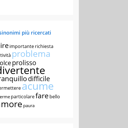
 sinonimi più ricercati
ire
importante
richiesta
problema
tività
prolisso
olce
divertente
ranquillo
difficile
acume
ermettere
fare
particolare
bello
nerme
amore
paura