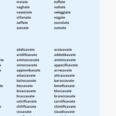
troiate
tuffate
vagliate
vallate
vassoiate
veleggiate
villanate
vogate
zaffate
zoccolate
zuccate
zumate
abdicavate
accecavate
acidificavate
addobbavate
te
ammaccavate
ammiccavate
e
annoccavate
appacificavate
e
appiombavate
arrecavate
attaccavate
attraccavate
baloccavate
baraccavate
te
beccavate
beneficavate
bivaccavate
bloccavate
braccavate
brancicavate
calcificavate
carnificavate
e
chilificavate
chimificavate
ciccavate
claudicavate