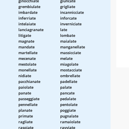
ginocchiate
giuncate
grembiulate
grigliate
imbardate
incannicciate
inferriate
inforcate
intelaiate
inverniciate
lanciagranate
late
litigate
lombate
magnate
maialate
mandate
manganellate
martellate
massicciate
mecenate
melate
mestolate
miagolate
monellate
mostacciate
nidiate
ombrellate
pacchianate
padellate
paiolate
palate
panate
pancate
passeggiate
pedalate
pennellate
pentolate
planate
poggiate
primate
pugnalate
ragliate
ramaiolate
rasoiate
ravviate