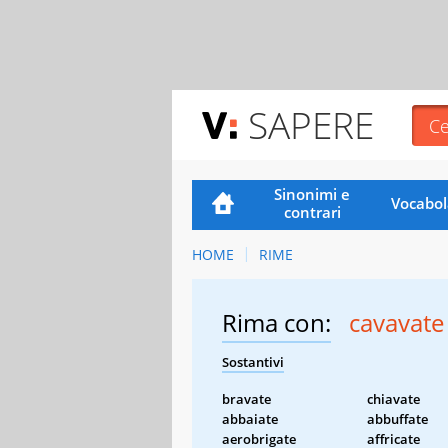
SAPERE
Sinonimi e
Vocabol
contrari
HOME
RIME
Rima con:
cavavate
Sostantivi
bravate
chiavate
abbaiate
abbuffate
aerobrigate
affricate