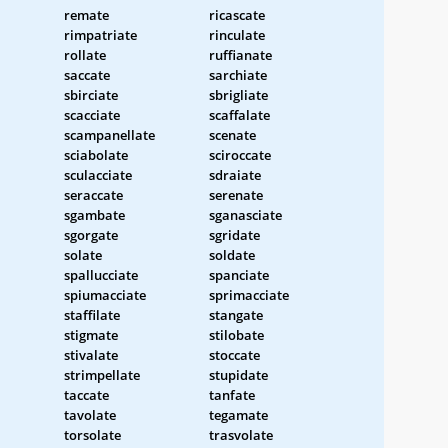
remate
ricascate
rimpatriate
rinculate
rollate
ruffianate
saccate
sarchiate
sbirciate
sbrigliate
scacciate
scaffalate
scampanellate
scenate
sciabolate
sciroccate
sculacciate
sdraiate
seraccate
serenate
sgambate
sganasciate
sgorgate
sgridate
solate
soldate
spallucciate
spanciate
spiumacciate
sprimacciate
staffilate
stangate
stigmate
stilobate
stivalate
stoccate
strimpellate
stupidate
taccate
tanfate
tavolate
tegamate
torsolate
trasvolate