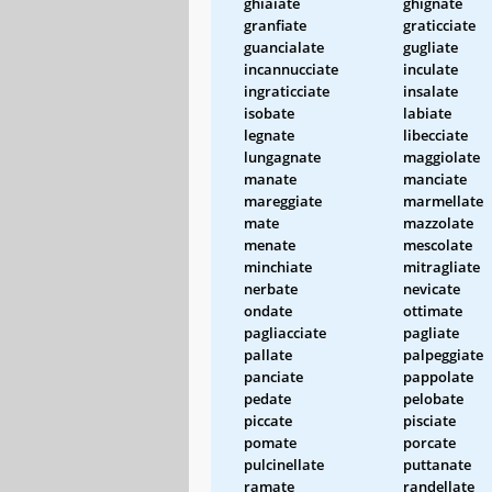
ghiaiate
ghignate
granfiate
graticciate
guancialate
gugliate
incannucciate
inculate
ingraticciate
insalate
isobate
labiate
legnate
libecciate
lungagnate
maggiolate
manate
manciate
mareggiate
marmellate
mate
mazzolate
menate
mescolate
minchiate
mitragliate
nerbate
nevicate
ondate
ottimate
pagliacciate
pagliate
pallate
palpeggiate
panciate
pappolate
pedate
pelobate
piccate
pisciate
pomate
porcate
pulcinellate
puttanate
ramate
randellate