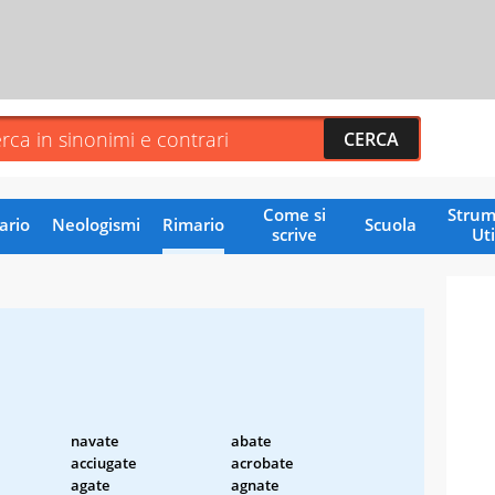
Come si
Strum
ario
Neologismi
Rimario
Scuola
scrive
Uti
navate
abate
acciugate
acrobate
agate
agnate