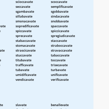
scioccavate
scoccavate
seccavate
semplificavate
sgambavate
sgobbavate
sillabavate
sindacavate
smonacavate
snobbavate
vate
sopredificavate
spaccavate
e
spiccavate
spiccicavate
sprecavate
spregiudicavate
stabaccavate
staccavate
stomacavate
straboccavate
ate
strascicavate
stravaccavate
stuccavate
tabaccavate
e
titubavate
toccavate
e
trafficavate
trisecavate
tubavate
turbavate
umidificavate
unificavate
vendicavate
verificavate
te
slavate
benallevate