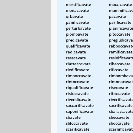
mercificavate
moccicavate
monacavate
mummificav
orbavate
pacavate
panificavate
parificavate
perturbavate
pianificavate
piombavate
pitoccavate
predicavate
pregiudicava
qualificavate
rabboccavat
radicavate
ramificavate
resecavate
resinificavat
riattaccavate
ribeccavate
riedificavate
rificcavate
rimboccavate
rimbombava
rintoccavate
rintonacava
riqualificavate
risecavate
ristuccavate
ritoccavate
rivendicavate
riverificavat
saccarificavate
sacrificavate
saponificavate
sbaraccavat
sbavate
sbeccavate
sbloccavate
sboccavate
scarificavate
scarnificavat