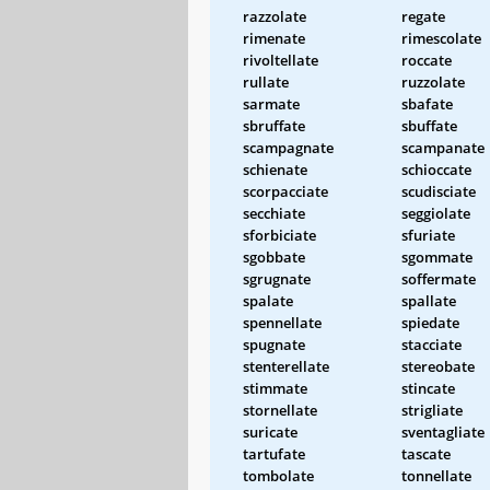
razzolate
regate
rimenate
rimescolate
rivoltellate
roccate
rullate
ruzzolate
sarmate
sbafate
sbruffate
sbuffate
scampagnate
scampanate
schienate
schioccate
scorpacciate
scudisciate
secchiate
seggiolate
sforbiciate
sfuriate
sgobbate
sgommate
sgrugnate
soffermate
spalate
spallate
spennellate
spiedate
spugnate
stacciate
stenterellate
stereobate
stimmate
stincate
stornellate
strigliate
suricate
sventagliate
tartufate
tascate
tombolate
tonnellate