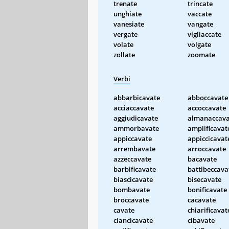
trenate
trincate
unghiate
vaccate
vanesiate
vangate
vergate
vigliaccate
volate
volgate
zollate
zoomate
Verbi
abbarbicavate
abboccavate
acciaccavate
accoccavate
aggiudicavate
almanaccava
ammorbavate
amplificavat
appiccavate
appiccicavat
arrembavate
arroccavate
azzeccavate
bacavate
barbificavate
battibeccava
biascicavate
bisecavate
bombavate
bonificavate
broccavate
cacavate
cavate
chiarificavat
ciancicavate
cibavate