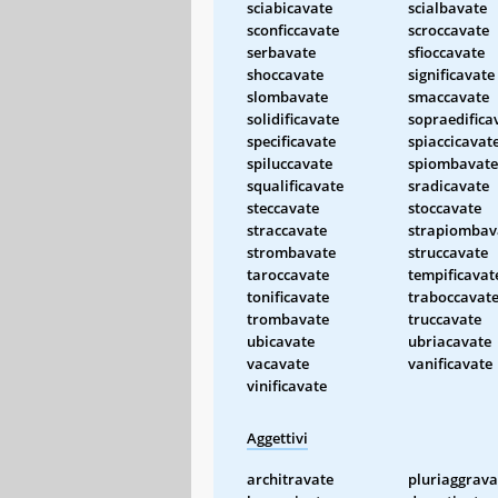
sciabicavate
scialbavate
sconficcavate
scroccavate
serbavate
sfioccavate
shoccavate
significavate
slombavate
smaccavate
solidificavate
sopraedifica
specificavate
spiaccicavat
spiluccavate
spiombavate
squalificavate
sradicavate
steccavate
stoccavate
straccavate
strapiombav
strombavate
struccavate
taroccavate
tempificavat
tonificavate
traboccavat
trombavate
truccavate
ubicavate
ubriacavate
vacavate
vanificavate
vinificavate
Aggettivi
architravate
pluriaggrava