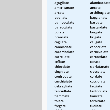
agugliate
alambardat
americanate
ancate
arcate
archibugiate
badilate
baggianate
bambocciate
barbate
barrocciate
bastardate
boiate
borgate
brancate
brigate
cagliate
caligate
cannicciate
capocciate
carambolate
carnevalate
carrellate
cartocciate
ceffate
cenate
chiocciate
ciarlatanate
cinghiate
cioccolate
controdate
cordate
cucchiaiate
cucciolate
debragliate
facciate
fanciullate
fantocciate
fiammate
fiancate
folate
forbiciate
fregate
fucilate