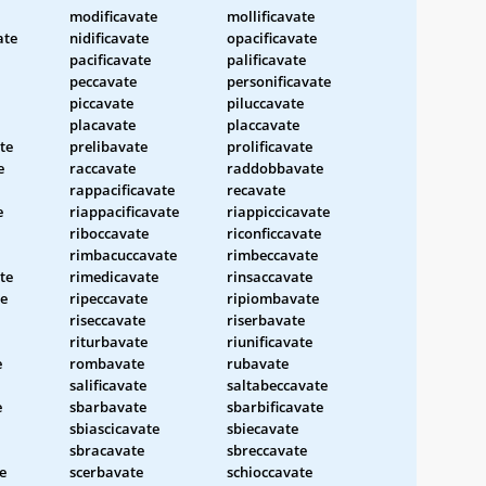
modificavate
mollificavate
ate
nidificavate
opacificavate
pacificavate
palificavate
peccavate
personificavate
piccavate
piluccavate
placavate
placcavate
te
prelibavate
prolificavate
e
raccavate
raddobbavate
rappacificavate
recavate
e
riappacificavate
riappiccicavate
riboccavate
riconficcavate
rimbacuccavate
rimbeccavate
te
rimedicavate
rinsaccavate
te
ripeccavate
ripiombavate
riseccavate
riserbavate
riturbavate
riunificavate
e
rombavate
rubavate
salificavate
saltabeccavate
e
sbarbavate
sbarbificavate
sbiascicavate
sbiecavate
sbracavate
sbreccavate
e
scerbavate
schioccavate