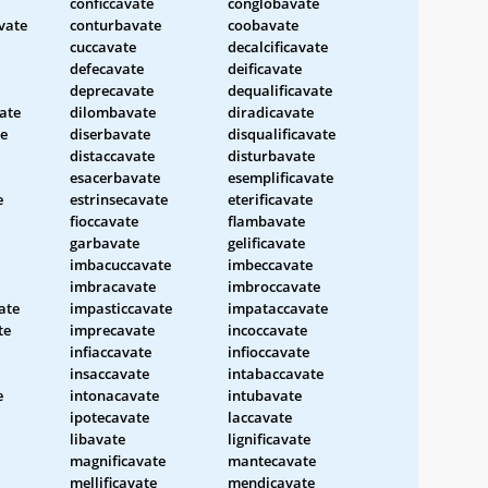
conficcavate
conglobavate
vate
conturbavate
coobavate
cuccavate
decalcificavate
defecavate
deificavate
deprecavate
dequalificavate
ate
dilombavate
diradicavate
te
diserbavate
disqualificavate
distaccavate
disturbavate
esacerbavate
esemplificavate
e
estrinsecavate
eterificavate
fioccavate
flambavate
garbavate
gelificavate
imbacuccavate
imbeccavate
imbracavate
imbroccavate
ate
impasticcavate
impataccavate
te
imprecavate
incoccavate
infiaccavate
infioccavate
insaccavate
intabaccavate
e
intonacavate
intubavate
ipotecavate
laccavate
libavate
lignificavate
magnificavate
mantecavate
mellificavate
mendicavate