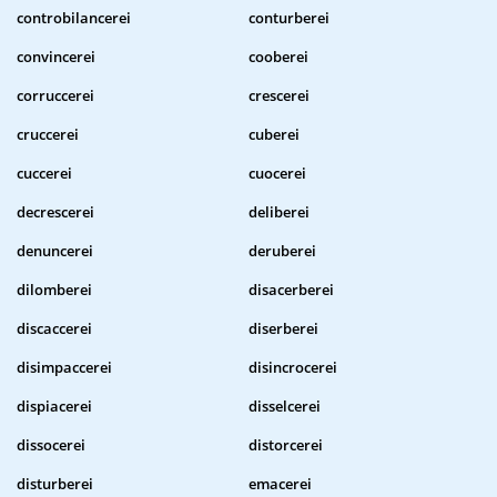
controbilancerei
conturberei
convincerei
cooberei
corruccerei
crescerei
cruccerei
cuberei
cuccerei
cuocerei
decrescerei
deliberei
denuncerei
deruberei
dilomberei
disacerberei
discaccerei
diserberei
disimpaccerei
disincrocerei
dispiacerei
disselcerei
dissocerei
distorcerei
disturberei
emacerei