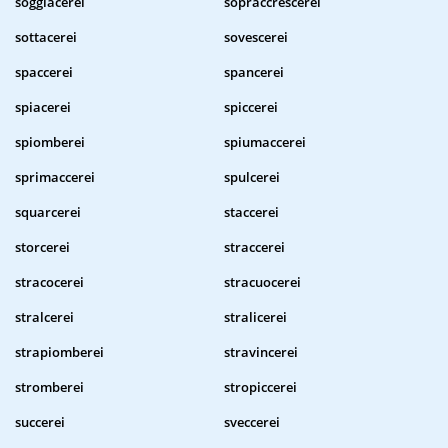
soggiacerei
sopraccrescerei
sottacerei
sovescerei
spaccerei
spancerei
spiacerei
spiccerei
spiomberei
spiumaccerei
sprimaccerei
spulcerei
squarcerei
staccerei
storcerei
straccerei
stracocerei
stracuocerei
stralcerei
stralicerei
strapiomberei
stravincerei
stromberei
stropiccerei
succerei
sveccerei