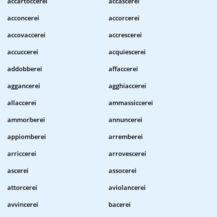
accartoccerei
accascerei
acconcerei
accorcerei
accovaccerei
accrescerei
accuccerei
acquiescerei
addobberei
affaccerei
aggancerei
agghiaccerei
allaccerei
ammassiccerei
ammorberei
annuncerei
appiomberei
arremberei
arriccerei
arrovescerei
ascerei
assocerei
attorcerei
aviolancerei
avvincerei
bacerei