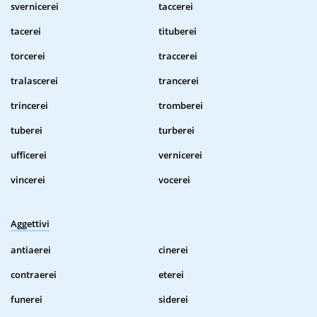
svernicerei
taccerei
tacerei
tituberei
torcerei
traccerei
tralascerei
trancerei
trincerei
tromberei
tuberei
turberei
ufficerei
vernicerei
vincerei
vocerei
Aggettivi
antiaerei
cinerei
contraerei
eterei
funerei
siderei