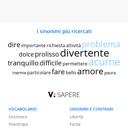
I sinonimi più ricercati
problema
dire
importante
richiesta
attività
divertente
prolisso
dolce
acume
tranquillo
difficile
permettere
amore
fare
particolare
bello
inerme
paura
SAPERE
VOCABOLARIO
SINONIMI E CONTRARI
Ossimoro
Libertà
Filantropo
Facile