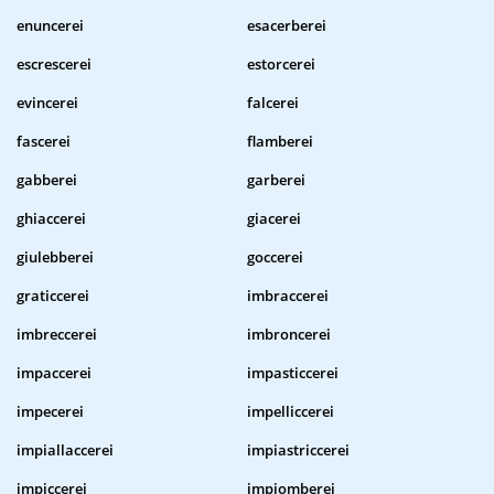
enuncerei
esacerberei
escrescerei
estorcerei
evincerei
falcerei
fascerei
flamberei
gabberei
garberei
ghiaccerei
giacerei
giulebberei
goccerei
graticcerei
imbraccerei
imbreccerei
imbroncerei
impaccerei
impasticcerei
impecerei
impelliccerei
impiallaccerei
impiastriccerei
impiccerei
impiomberei