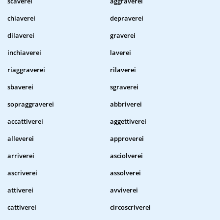
scaverei
aggraverei
chiaverei
depraverei
dilaverei
graverei
inchiaverei
laverei
riaggraverei
rilaverei
sbaverei
sgraverei
sopraggraverei
abbriverei
accattiverei
aggettiverei
alleverei
approverei
arriverei
asciolverei
ascriverei
assolverei
attiverei
avviverei
cattiverei
circoscriverei