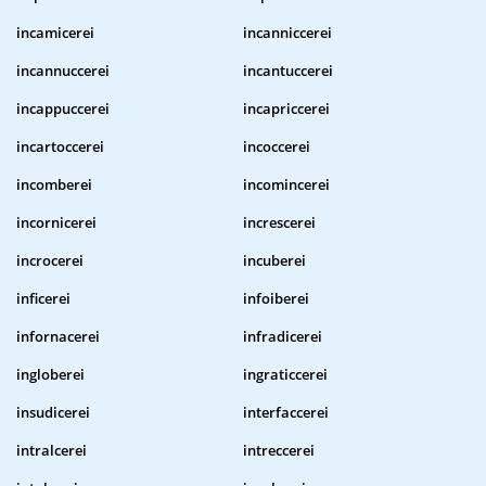
incamicerei
incanniccerei
incannuccerei
incantuccerei
incappuccerei
incapriccerei
incartoccerei
incoccerei
incomberei
incomincerei
incornicerei
increscerei
incrocerei
incuberei
inficerei
infoiberei
infornacerei
infradicerei
ingloberei
ingraticcerei
insudicerei
interfaccerei
intralcerei
intreccerei