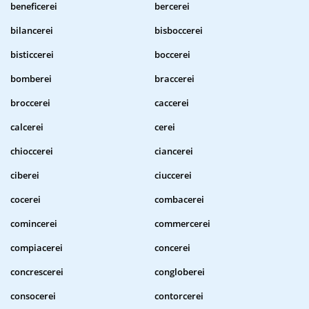
beneficerei
bercerei
bilancerei
bisboccerei
bisticcerei
boccerei
bomberei
braccerei
broccerei
caccerei
calcerei
cerei
chioccerei
ciancerei
ciberei
ciuccerei
cocerei
combacerei
comincerei
commercerei
compiacerei
concerei
concrescerei
congloberei
consocerei
contorcerei