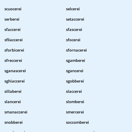
scuocerei
selcerei
serberei
setaccerei
sfaccerei
sfascerei
sfilaccerei
sfocerei
sforbicerei
sfornacerei
sfreccerei
sgamberei
sganascerei
sgancerei
sghiaccerei
sgobberei
sillaberei
slaccerei
slancerei
slomberei
smanaccerei
smercerei
snobberei
soccomberei