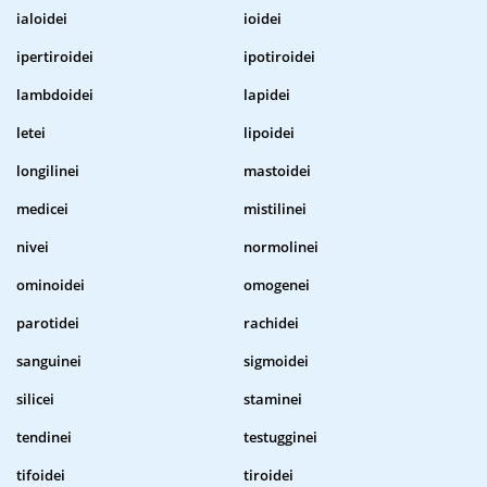
ialoidei
ioidei
ipertiroidei
ipotiroidei
lambdoidei
lapidei
letei
lipoidei
longilinei
mastoidei
medicei
mistilinei
nivei
normolinei
ominoidei
omogenei
parotidei
rachidei
sanguinei
sigmoidei
silicei
staminei
tendinei
testugginei
tifoidei
tiroidei