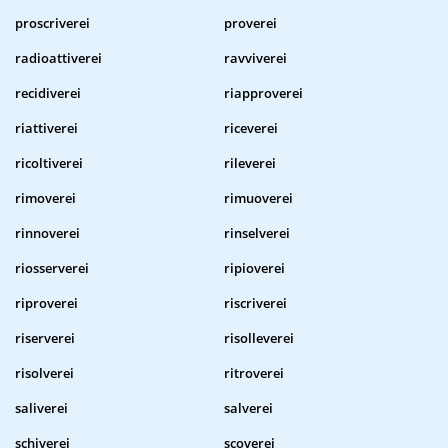
proscriverei
proverei
radioattiverei
ravviverei
recidiverei
riapproverei
riattiverei
riceverei
ricoltiverei
rileverei
rimoverei
rimuoverei
rinnoverei
rinselverei
riosserverei
ripioverei
riproverei
riscriverei
riserverei
risolleverei
risolverei
ritroverei
saliverei
salverei
schiverei
scoverei