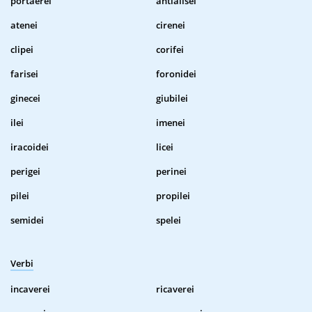
portaerei
antialisei
atenei
cirenei
clipei
corifei
farisei
foronidei
ginecei
giubilei
ilei
imenei
iracoidei
licei
perigei
perinei
pilei
propilei
semidei
spelei
Verbi
incaverei
ricaverei