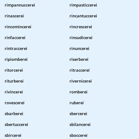
rimpannuccerei
rimpasticcerei
rinascerei
rincantuccerei
rincomincerei
rincrescerei
rinfaccerei
rinsudicerei
rintraccerei
rinuncerei
ripiomberei
riserberei
ritorcerei
ritraccerei
riturberei
rivernicerei
rivincerei
romberei
rovescerei
ruberei
sbarberei
sbercerei
sbertuccerei
sbilancerei
sbircerei
sboccerei