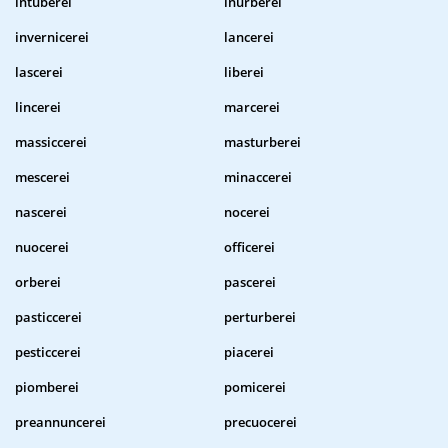
intuberei
inurberei
invernicerei
lancerei
lascerei
liberei
lincerei
marcerei
massiccerei
masturberei
mescerei
minaccerei
nascerei
nocerei
nuocerei
officerei
orberei
pascerei
pasticcerei
perturberei
pesticcerei
piacerei
piomberei
pomicerei
preannuncerei
precuocerei