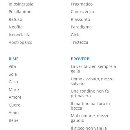
Idiosincrasia
Pragmatico
Pusillanime
Conoscenza
Refuso
Riassunto
Neofita
Paradigma
Iconoclasta
Gioia
Apotropaico
Tristezza
RIME
PROVERBI
Vita
La verità vien sempre a
galla
Sole
Uomo avvisato, mezzo
Casa
salvato
Mare
Una rondine non fa
primavera
Amore
Il mattino ha l'oro in
Cuore
bocca
Amici
Mal comune, mezzo
Bene
gaudio
Il gioco non vale la