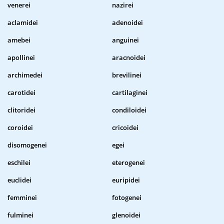
venerei
nazirei
aclamidei
adenoidei
amebei
anguinei
apollinei
aracnoidei
archimedei
brevilinei
carotidei
cartilaginei
clitoridei
condiloidei
coroidei
cricoidei
disomogenei
egei
eschilei
eterogenei
euclidei
euripidei
femminei
fotogenei
fulminei
glenoidei