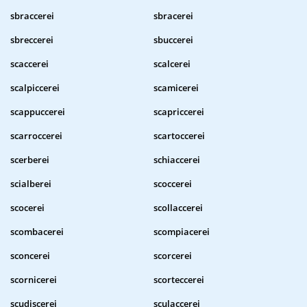
sbraccerei
sbracerei
sbreccerei
sbuccerei
scaccerei
scalcerei
scalpiccerei
scamicerei
scappuccerei
scapriccerei
scarroccerei
scartoccerei
scerberei
schiaccerei
scialberei
scoccerei
scocerei
scollaccerei
scombacerei
scompiacerei
sconcerei
scorcerei
scornicerei
scorteccerei
scudiscerei
sculaccerei