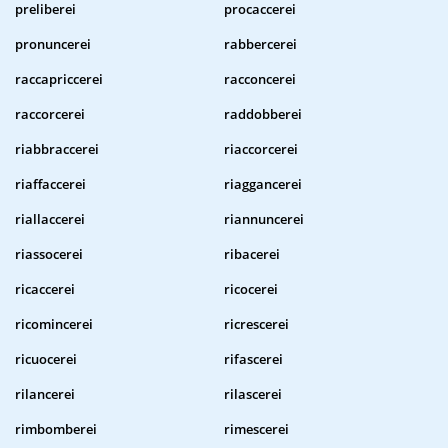
preliberei
procaccerei
pronuncerei
rabbercerei
raccapriccerei
racconcerei
raccorcerei
raddobberei
riabbraccerei
riaccorcerei
riaffaccerei
riaggancerei
riallaccerei
riannuncerei
riassocerei
ribacerei
ricaccerei
ricocerei
ricomincerei
ricrescerei
ricuocerei
rifascerei
rilancerei
rilascerei
rimbomberei
rimescerei