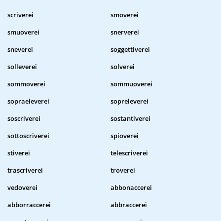
scriverei
smoverei
smuoverei
snerverei
sneverei
soggettiverei
solleverei
solverei
sommoverei
sommuoverei
sopraeleverei
sopreleverei
soscriverei
sostantiverei
sottoscriverei
spioverei
stiverei
telescriverei
trascriverei
troverei
vedoverei
abbonaccerei
abborraccerei
abbraccerei