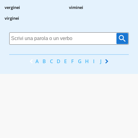
verginei
viminei
virginei
A
B
C
D
E
F
G
H
I
J
K
L
M
N