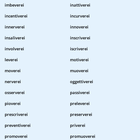
imbeverei
inattiverei
incentiverei
incurverei
innerverei
innoverei
insaliverei
inscriverei
involverei
iscriverei
leverei
motiverei
moverei
muoverei
nerverei
oggettiverei
osserverei
passiverei
pioverei
preleverei
prescriverei
preserverei
preventiverei
priverei
promoverei
promuoverei