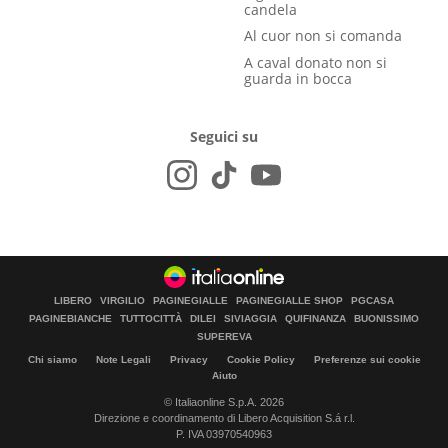
candela
Al cuor non si comanda
A caval donato non si
guarda in bocca
Seguici su
LIBERO
VIRGILIO
PAGINEGIALLE
PAGINEGIALLE SHOP
PGCASA
PAGINEBIANCHE
TUTTOCITTÀ
DILEI
SIVIAGGIA
QUIFINANZA
BUONISSIMO
SUPEREVA
Chi siamo
Note Legali
Privacy
Cookie Policy
Preferenze sui cookie
Aiuto
© Italiaonline S.p.A. 2026
Direzione e coordinamento di Libero Acquisition S.á r.l.
P. IVA 03970540963