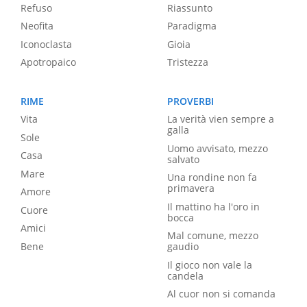
Refuso
Riassunto
Neofita
Paradigma
Iconoclasta
Gioia
Apotropaico
Tristezza
RIME
PROVERBI
Vita
La verità vien sempre a
galla
Sole
Uomo avvisato, mezzo
Casa
salvato
Mare
Una rondine non fa
primavera
Amore
Il mattino ha l'oro in
Cuore
bocca
Amici
Mal comune, mezzo
Bene
gaudio
Il gioco non vale la
candela
Al cuor non si comanda