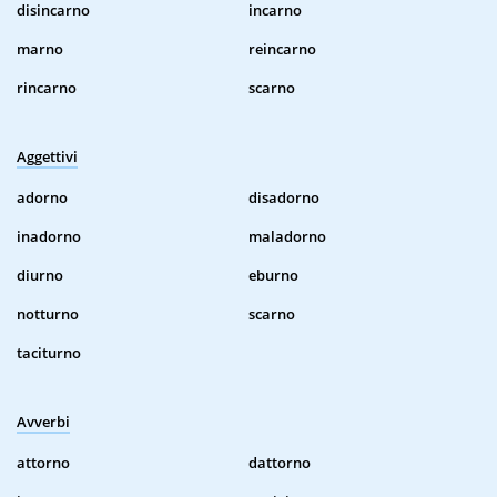
disincarno
incarno
marno
reincarno
rincarno
scarno
Aggettivi
adorno
disadorno
inadorno
maladorno
diurno
eburno
notturno
scarno
taciturno
Avverbi
attorno
dattorno