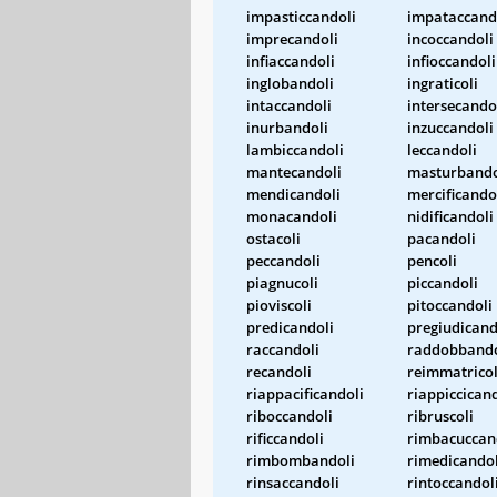
impasticcandoli
impataccand
imprecandoli
incoccandoli
infiaccandoli
infioccandoli
inglobandoli
ingraticoli
intaccandoli
intersecando
inurbandoli
inzuccandoli
lambiccandoli
leccandoli
mantecandoli
masturbando
mendicandoli
mercificando
monacandoli
nidificandoli
ostacoli
pacandoli
peccandoli
pencoli
piagnucoli
piccandoli
pioviscoli
pitoccandoli
predicandoli
pregiudicand
raccandoli
raddobbando
recandoli
reimmatricol
riappacificandoli
riappiccican
riboccandoli
ribruscoli
rificcandoli
rimbacuccan
rimbombandoli
rimedicandol
rinsaccandoli
rintoccandol