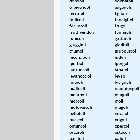
dondoli
donnaioli
erbivendoli
eugenoli
ferraioli
figlioli
follicoli
fondiglioli
foruncoli
frugoli
fruttivendoli
fumaioli
funicoli
gattaioli
giuggioli
gladioli
grumoli
gruppuscoli
incunaboli
indoli
iperboli
ipergoli
ladruncoli
lanaioli
levanoccioli
levaoli
linaioli
lucignoli
malleoli
manutengoli
metanoli
miagoli
moccoli
moli
motoveicoli
mugoli
nebbioli
noccioli
nucleoli
nugoli
omuncoli
opercoli
orzaioli
ostacoli
paglioli
paioli