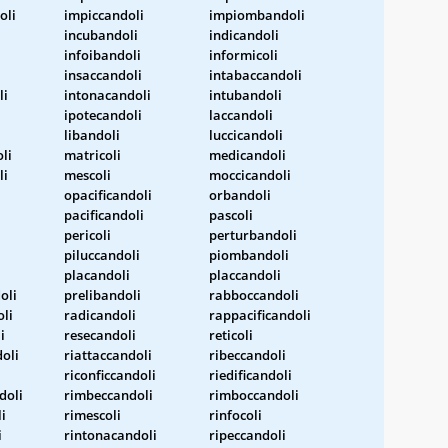
oli
impiccandoli
impiombandoli
incubandoli
indicandoli
infoibandoli
informicoli
insaccandoli
intabaccandoli
li
intonacandoli
intubandoli
ipotecandoli
laccandoli
libandoli
luccicandoli
li
matricoli
medicandoli
li
mescoli
moccicandoli
opacificandoli
orbandoli
pacificandoli
pascoli
pericoli
perturbandoli
piluccandoli
piombandoli
placandoli
placcandoli
oli
prelibandoli
rabboccandoli
li
radicandoli
rappacificandoli
i
resecandoli
reticoli
doli
riattaccandoli
ribeccandoli
riconficcandoli
riedificandoli
doli
rimbeccandoli
rimboccandoli
i
rimescoli
rinfocoli
i
rintonacandoli
ripeccandoli