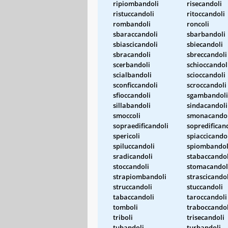
ripiombandoli
risecandoli
ristuccandoli
ritoccandoli
rombandoli
roncoli
sbaraccandoli
sbarbandoli
sbiascicandoli
sbiecandoli
sbracandoli
sbreccandoli
scerbandoli
schioccandol
scialbandoli
scioccandoli
sconficcandoli
scroccandoli
sfioccandoli
sgambandoli
sillabandoli
sindacandoli
smoccoli
smonacandol
sopraedificandoli
sopredifican
spericoli
spiaccicando
spiluccandoli
spiombandol
sradicandoli
stabaccandol
stoccandoli
stomacandol
strapiombandoli
strascicandol
struccandoli
stuccandoli
tabaccandoli
taroccandoli
tomboli
traboccandol
triboli
trisecandoli
tubandoli
turbandoli