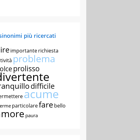
 sinonimi più ricercati
ire
importante
richiesta
problema
tività
prolisso
olce
divertente
ranquillo
difficile
acume
ermettere
fare
particolare
bello
nerme
amore
paura