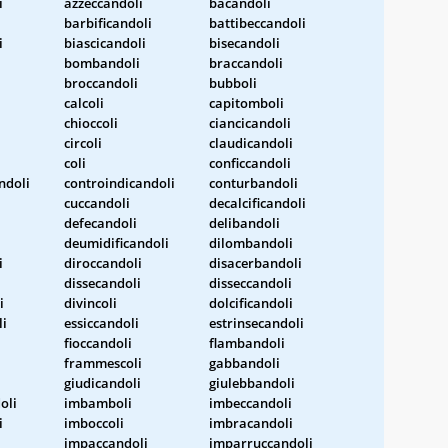
i
azzeccandoli
bacandoli
i
barbificandoli
battibeccandoli
i
biascicandoli
bisecandoli
bombandoli
braccandoli
broccandoli
bubboli
i
calcoli
capitomboli
chioccoli
ciancicandoli
circoli
claudicandoli
coli
conficcandoli
ndoli
controindicandoli
conturbandoli
cuccandoli
decalcificandoli
defecandoli
delibandoli
deumidificandoli
dilombandoli
i
diroccandoli
disacerbandoli
dissecandoli
disseccandoli
i
divincoli
dolcificandoli
li
essiccandoli
estrinsecandoli
fioccandoli
flambandoli
frammescoli
gabbandoli
giudicandoli
giulebbandoli
oli
imbamboli
imbeccandoli
i
imboccoli
imbracandoli
impaccandoli
imparruccandoli