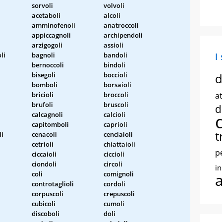
sorvoli
volvoli
acetaboli
alcoli
amminofenoli
anatroccoli
appiccagnoli
archipendoli
arzigogoli
assioli
li
bagnoli
bandoli
I
bernoccoli
bindoli
bisegoli
boccioli
d
bomboli
borsaioli
bricioli
broccoli
at
brufoli
bruscoli
d
calcagnoli
calcioli
capitomboli
caprioli
t
li
cenacoli
cenciaioli
cetrioli
chiattaioli
p
ciccaioli
ciccioli
ciondoli
circoli
i
coli
comignoli
controtaglioli
cordoli
corpuscoli
crepuscoli
cubicoli
cumoli
discoboli
doli