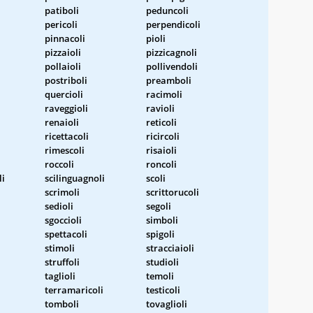
patiboli
peduncoli
pericoli
perpendicoli
pinnacoli
pioli
pizzaioli
pizzicagnoli
pollaioli
pollivendoli
postriboli
preamboli
quercioli
racimoli
raveggioli
ravioli
renaioli
reticoli
ricettacoli
ricircoli
rimescoli
risaioli
roccoli
roncoli
li
scilinguagnoli
scoli
scrimoli
scrittorucoli
sedioli
segoli
sgoccioli
simboli
spettacoli
spigoli
stimoli
stracciaioli
struffoli
studioli
taglioli
temoli
terramaricoli
testicoli
tomboli
tovaglioli