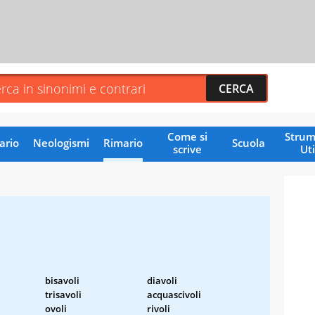
Come si
Strum
ario
Neologismi
Rimario
Scuola
scrive
Uti
bisavoli
diavoli
trisavoli
acquascivoli
ovoli
rivoli