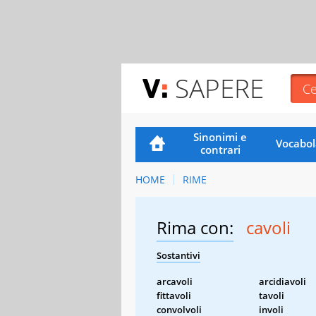
SAPERE
Sinonimi e
Vocabol
contrari
HOME
RIME
Rima con:
cavoli
Sostantivi
arcavoli
arcidiavoli
fittavoli
tavoli
convolvoli
involi