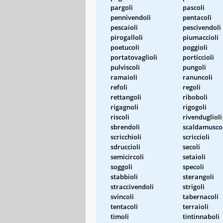
pargoli
pascoli
pennivendoli
pentacoli
pescaioli
pescivendoli
pirogalloli
piumaccioli
poetucoli
poggioli
portatovaglioli
porticcioli
pulviscoli
pungoli
ramaioli
ranuncoli
refoli
regoli
rettangoli
riboboli
rigagnoli
rigogoli
riscoli
rivenduglioli
sbrendoli
scaldamusco
scricchioli
scriccioli
sdruccioli
secoli
semicircoli
setaioli
soggoli
specoli
stabbioli
sterangoli
straccivendoli
strigoli
svincoli
tabernacoli
tentacoli
terraioli
timoli
tintinnaboli