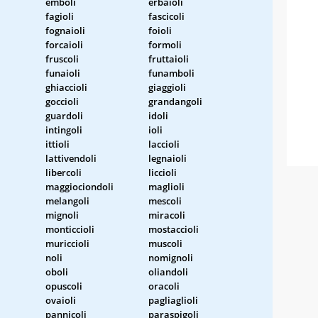
emboli
erbaioli
fagioli
fascicoli
fognaioli
foioli
forcaioli
formoli
fruscoli
fruttaioli
funaioli
funamboli
ghiaccioli
giaggioli
goccioli
grandangoli
guardoli
idoli
intingoli
ioli
ittioli
laccioli
lattivendoli
legnaioli
libercoli
liccioli
maggiociondoli
maglioli
melangoli
mescoli
mignoli
miracoli
monticcioli
mostaccioli
muriccioli
muscoli
noli
nomignoli
oboli
oliandoli
opuscoli
oracoli
ovaioli
pagliaglioli
pannicoli
paraspigoli