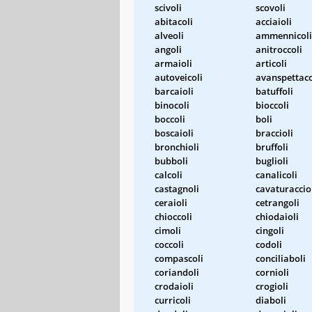
scivoli
scovoli
abitacoli
acciaioli
alveoli
ammennicoli
angoli
anitroccoli
armaioli
articoli
autoveicoli
avanspettaco
barcaioli
batuffoli
binocoli
bioccoli
boccoli
boli
boscaioli
braccioli
bronchioli
bruffoli
bubboli
buglioli
calcoli
canalicoli
castagnoli
cavaturaccio
ceraioli
cetrangoli
chioccoli
chiodaioli
cimoli
cingoli
coccoli
codoli
compascoli
conciliaboli
coriandoli
cornioli
crodaioli
crogioli
curricoli
diaboli