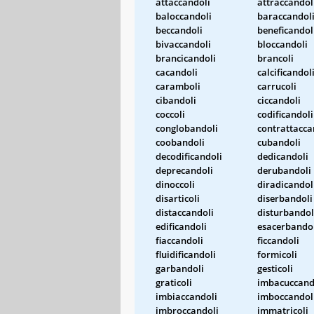
attaccandoli
attraccandol
baloccandoli
baraccandol
beccandoli
beneficandol
bivaccandoli
bloccandoli
brancicandoli
brancoli
cacandoli
calcificandol
caramboli
carrucoli
cibandoli
ciccandoli
coccoli
codificandoli
conglobandoli
contrattacca
coobandoli
cubandoli
decodificandoli
dedicandoli
deprecandoli
derubandoli
dinoccoli
diradicandol
disarticoli
diserbandoli
distaccandoli
disturbandol
edificandoli
esacerbando
fiaccandoli
ficcandoli
fluidificandoli
formicoli
garbandoli
gesticoli
graticoli
imbacuccand
imbiaccandoli
imboccandol
imbroccandoli
immatricoli