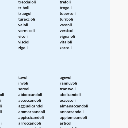
trecciaioli
trefoli
triboli
trogoli
truogoli
tubercoli
turaccioli
turiboli
vaioli
vascoli
vermicoli
versicoli
vicoli
vignaioli
viscioli
vitaioli
zigoli
zoccoli
tavoli
agevoli
involi
rannuvoli
sorvoli
transvoli
oli
abboccandoli
abdicandoli
i
accoccandoli
accoccoli
i
aggiudicandoli
almanaccandoli
i
ammorbandoli
annoccandoli
appiccicandoli
appiombandoli
i
arroccandoli
articoli