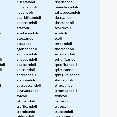
riseccandoli
riserbandoli
riturbandoli
rivendicandoli
rubandoli
saltabeccandoli
sbarbificandoli
sbeccandoli
sbloccandoli
sboccandoli
scaccoli
scarrucoli
i
sciabicandoli
sciaboli
scoccandoli
scoli
seccandoli
serbandoli
sgobbandoli
shoccandoli
slombandoli
smaccandoli
i
snobbandoli
solidificandoli
doli
spaccandoli
specificandoli
li
spiccandoli
spiccicandoli
i
sprecandoli
spregiudicandoli
i
staccandoli
steccandoli
i
straboccandoli
straccandoli
i
stravaccandoli
strombandoli
svicoli
svincoli
titubandoli
toccandoli
i
trafficandoli
trasecoli
trombandoli
truccandoli
ubicandoli
ubriacandoli