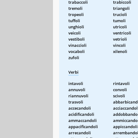
trabaccoli
trabiccoli
tremoli
triangoli
tropeoli
trucioli
tuffoli
tumoli
unghioli
utricoli
veicoli
ventricoli
vestiboli
vetrioli
vinaccioli
vincoli
vocaboli
xilenoli
zufoli
Verbi
intavoli
rintavoli
annuvoli
convoli
riannuvoli
scivoli
trasvoli
abbarbicand
accecandoli
acciaccandol
acidificandoli
addobbandol
ammaccandoli
ammiccandol
appacificandoli
appiccandoli
arrecandoli
arrembandol