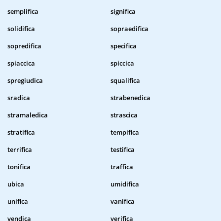
semplifica
significa
solidifica
sopraedifica
sopredifica
specifica
spiaccica
spiccica
spregiudica
squalifica
sradica
strabenedica
stramaledica
strascica
stratifica
tempifica
terrifica
testifica
tonifica
traffica
ubica
umidifica
unifica
vanifica
vendica
verifica