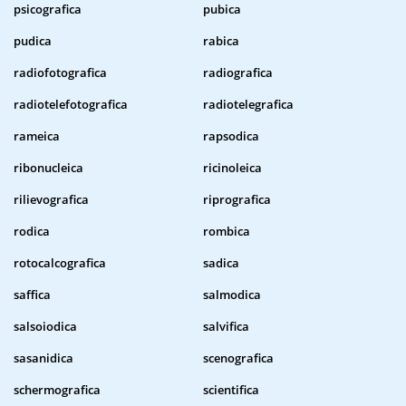
psicografica
pubica
pudica
rabica
radiofotografica
radiografica
radiotelefotografica
radiotelegrafica
rameica
rapsodica
ribonucleica
ricinoleica
rilievografica
riprografica
rodica
rombica
rotocalcografica
sadica
saffica
salmodica
salsoiodica
salvifica
sasanidica
scenografica
schermografica
scientifica