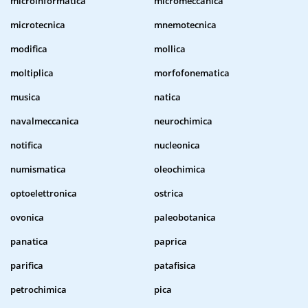
microinformatica
micromeccanica
microtecnica
mnemotecnica
modifica
mollica
moltiplica
morfofonematica
musica
natica
navalmeccanica
neurochimica
notifica
nucleonica
numismatica
oleochimica
optoelettronica
ostrica
ovonica
paleobotanica
panatica
paprica
parifica
patafisica
petrochimica
pica