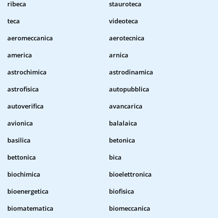
ribeca
stauroteca
teca
videoteca
aeromeccanica
aerotecnica
america
arnica
astrochimica
astrodinamica
astrofisica
autopubblica
autoverifica
avancarica
avionica
balalaica
basilica
betonica
bettonica
bica
biochimica
bioelettronica
bioenergetica
biofisica
biomatematica
biomeccanica