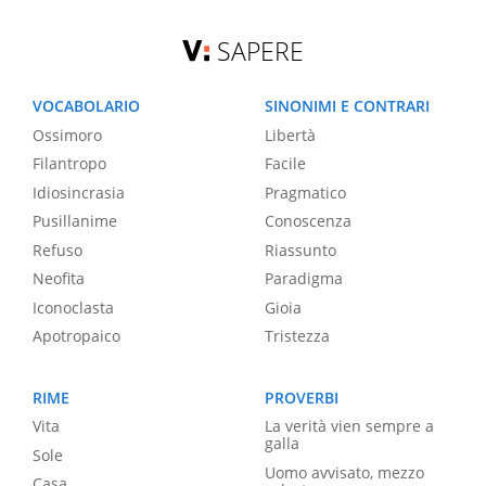
SAPERE
VOCABOLARIO
SINONIMI E CONTRARI
Ossimoro
Libertà
Filantropo
Facile
Idiosincrasia
Pragmatico
Pusillanime
Conoscenza
Refuso
Riassunto
Neofita
Paradigma
Iconoclasta
Gioia
Apotropaico
Tristezza
RIME
PROVERBI
Vita
La verità vien sempre a
galla
Sole
Uomo avvisato, mezzo
Casa