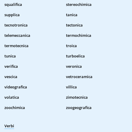
squalifica
stereochimica
supplica
tanica
tecnotronica
tectonica
telemeccanica
termochimica
termotecnica
troica
tunica
turboelica
verifica
veronica
vescica
vetroceramica
videografica
villica
volatica
zimotecnica
zoochimica
zoogeografica
Verbi