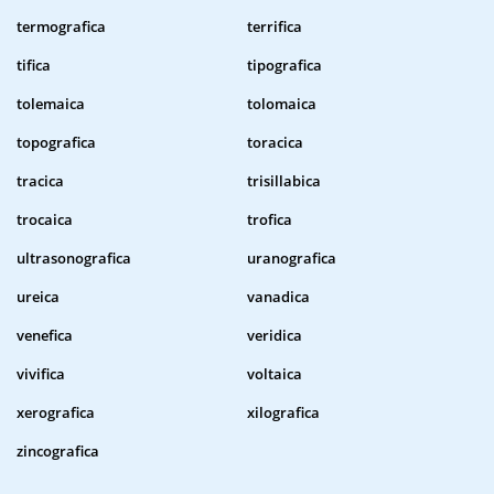
termografica
terrifica
tifica
tipografica
tolemaica
tolomaica
topografica
toracica
tracica
trisillabica
trocaica
trofica
ultrasonografica
uranografica
ureica
vanadica
venefica
veridica
vivifica
voltaica
xerografica
xilografica
zincografica