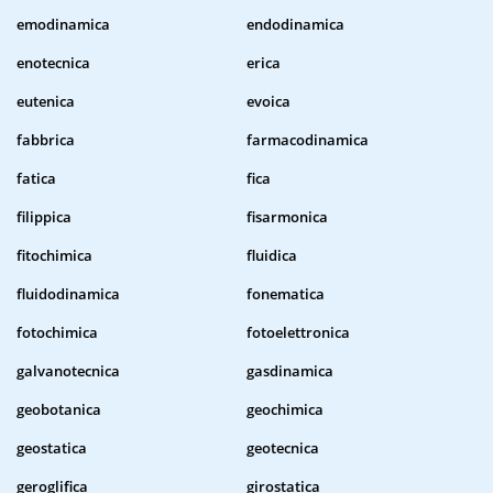
emodinamica
endodinamica
enotecnica
erica
eutenica
evoica
fabbrica
farmacodinamica
fatica
fica
filippica
fisarmonica
fitochimica
fluidica
fluidodinamica
fonematica
fotochimica
fotoelettronica
galvanotecnica
gasdinamica
geobotanica
geochimica
geostatica
geotecnica
geroglifica
girostatica