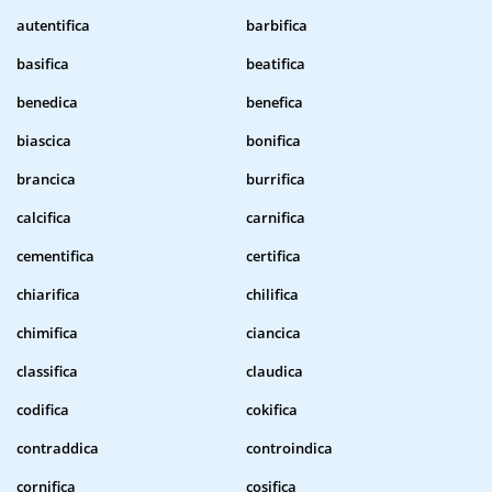
autentifica
barbifica
basifica
beatifica
benedica
benefica
biascica
bonifica
brancica
burrifica
calcifica
carnifica
cementifica
certifica
chiarifica
chilifica
chimifica
ciancica
classifica
claudica
codifica
cokifica
contraddica
controindica
cornifica
cosifica