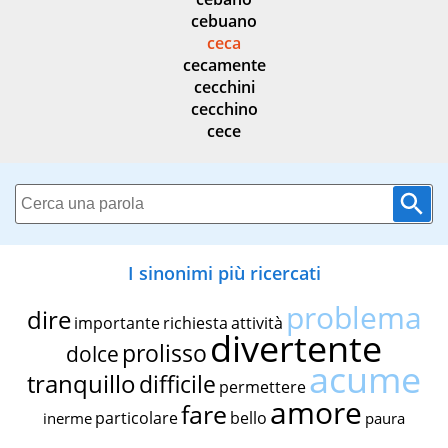
cebuano
ceca
cecamente
cecchini
cecchino
cece
I sinonimi più ricercati
problema
dire
importante
richiesta
attività
divertente
prolisso
dolce
acume
tranquillo
difficile
permettere
amore
fare
particolare
bello
inerme
paura