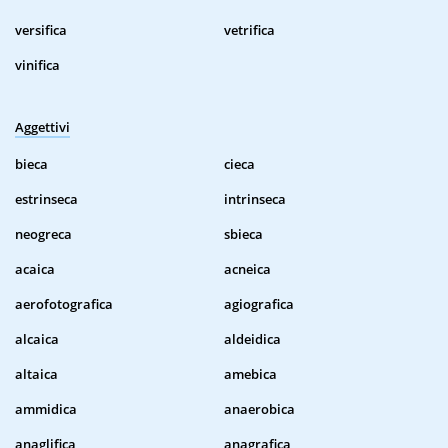
versifica
vetrifica
vinifica
Aggettivi
bieca
cieca
estrinseca
intrinseca
neogreca
sbieca
acaica
acneica
aerofotografica
agiografica
alcaica
aldeidica
altaica
amebica
ammidica
anaerobica
anaglifica
anagrafica