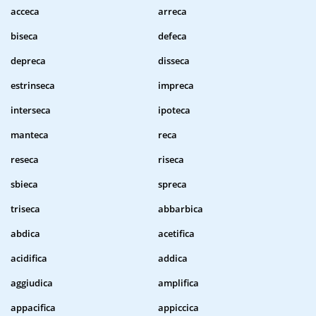
acceca
arreca
biseca
defeca
depreca
disseca
estrinseca
impreca
interseca
ipoteca
manteca
reca
reseca
riseca
sbieca
spreca
triseca
abbarbica
abdica
acetifica
acidifica
addica
aggiudica
amplifica
appacifica
appiccica