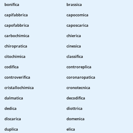
bonifica
brassica
capifabbrica
capocomica
capofabbrica
caposcarica
carbochimica
chierica
chiropratica
cinesica
citochimica
classifica
codifica
controreplica
controverifica
coronaropatica
cristallochimica
cronotecnica
dalmatica
decodifica
dedica
diottrica
discarica
domenica
duplica
elica