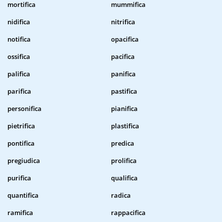
mortifica
mummifica
nidifica
nitrifica
notifica
opacifica
ossifica
pacifica
palifica
panifica
parifica
pastifica
personifica
pianifica
pietrifica
plastifica
pontifica
predica
pregiudica
prolifica
purifica
qualifica
quantifica
radica
ramifica
rappacifica