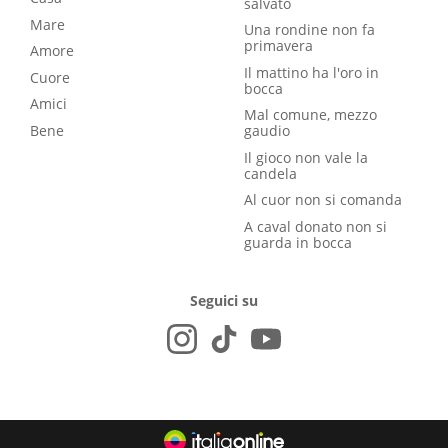
salvato
Mare
Una rondine non fa
primavera
Amore
Il mattino ha l'oro in
Cuore
bocca
Amici
Mal comune, mezzo
Bene
gaudio
Il gioco non vale la
candela
Al cuor non si comanda
A caval donato non si
guarda in bocca
Seguici su