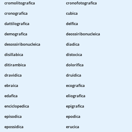
cromolitografica
cronofotografica
cronografica
cubica
dattilografica
delfica
demografica
deossiribonucleica
desossiribonucleica
diadica
disillabica
distocica
ditirambica
dolorifica
dravidica
druidica
ebraica
ecografica
edafica
eliografica
enciclopedica
epigrafica
episodica
epodica
epossidica
erucica