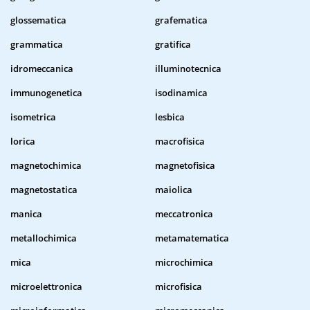
glossematica
grafematica
grammatica
gratifica
idromeccanica
illuminotecnica
immunogenetica
isodinamica
isometrica
lesbica
lorica
macrofisica
magnetochimica
magnetofisica
magnetostatica
maiolica
manica
meccatronica
metallochimica
metamatematica
mica
microchimica
microelettronica
microfisica