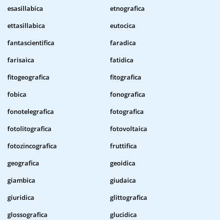
esasillabica
etnografica
ettasillabica
eutocica
fantascientifica
faradica
farisaica
fatidica
fitogeografica
fitografica
fobica
fonografica
fonotelegrafica
fotografica
fotolitografica
fotovoltaica
fotozincografica
fruttifica
geografica
geoidica
giambica
giudaica
giuridica
glittografica
glossografica
glucidica