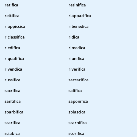
ratifica
resinifica
rettifica
riappacifica
riappiccica
ribenedica
riclassifica
ridica
riedifica
rimedica
riqualifica
riunifica
rivendica
riverifica
russifica
saccarifica
sacrifica
salifica
santifica
saponifica
sbarbifica
sbiascica
scarifica
scarnifica
sciabica
scorifica