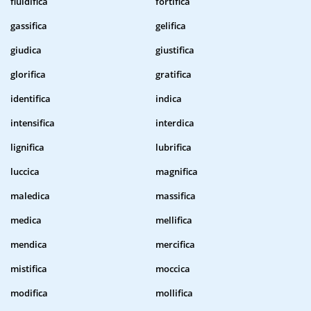
fluidifica
fortifica
gassifica
gelifica
giudica
giustifica
glorifica
gratifica
identifica
indica
intensifica
interdica
lignifica
lubrifica
luccica
magnifica
maledica
massifica
medica
mellifica
mendica
mercifica
mistifica
moccica
modifica
mollifica