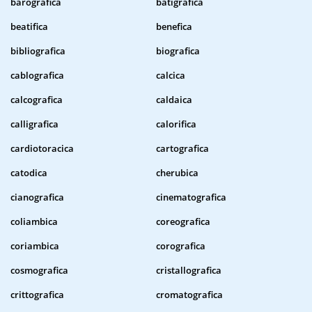
barografica
batigrafica
beatifica
benefica
bibliografica
biografica
cablografica
calcica
calcografica
caldaica
calligrafica
calorifica
cardiotoracica
cartografica
catodica
cherubica
cianografica
cinematografica
coliambica
coreografica
coriambica
corografica
cosmografica
cristallografica
crittografica
cromatografica