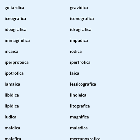
goliardica
gravidica
icnografica
iconografica
ideografica
idrografica
immaginifica
impudica
incaica
iodica
iperproteica
ipertrofica
ipotrofica
laica
lamaica
lessicografica
libidica
linoleica
lipidica
litografica
ludica
magnifica
maidica
maledica
malefica
meccanografica