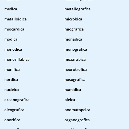
medica
metallografica
metalloidica
microbica
miocardica
miografica
modica
monadica
monodica
monografica
monosillabica
mozarabica
munifica
neurotrofica
nordica
nosografica
nucleica
numidica
oceanografica
oleica
oleografica
onomatopeica
onorifica
organografica