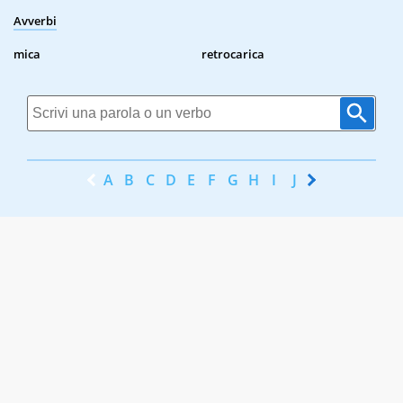
Avverbi
mica
retrocarica
A
B
C
D
E
F
G
H
I
J
K
L
M
N