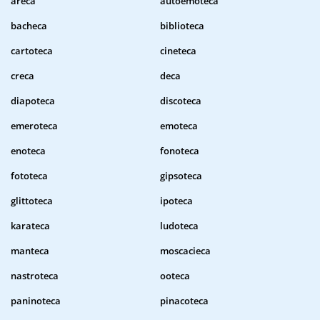
areca
autoemoteca
bacheca
biblioteca
cartoteca
cineteca
creca
deca
diapoteca
discoteca
emeroteca
emoteca
enoteca
fonoteca
fototeca
gipsoteca
glittoteca
ipoteca
karateca
ludoteca
manteca
moscacieca
nastroteca
ooteca
paninoteca
pinacoteca