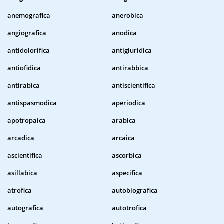
anemografica
anerobica
angiografica
anodica
antidolorifica
antigiuridica
antiofidica
antirabbica
antirabica
antiscientifica
antispasmodica
aperiodica
apotropaica
arabica
arcadica
arcaica
ascientifica
ascorbica
asillabica
aspecifica
atrofica
autobiografica
autografica
autotrofica