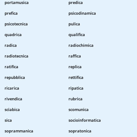
portamusica
predica
prefica
psicodinamica
psicotecnica
pulica
quadrica
qualifica
radica
radiochimica
radiotecnica
raffica
ratifica
replica
repubblica
rettifica
ricarica
ripatica
rivendica
rubrica
sciabica
scomunica
sica
socioinformatica
soprammanica
sopratonica