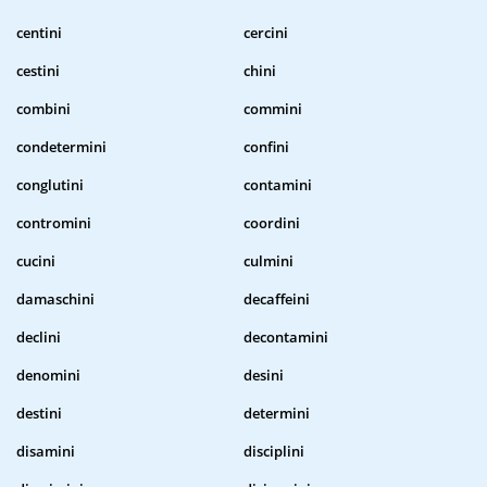
centini
cercini
cestini
chini
combini
commini
condetermini
confini
conglutini
contamini
contromini
coordini
cucini
culmini
damaschini
decaffeini
declini
decontamini
denomini
desini
destini
determini
disamini
disciplini