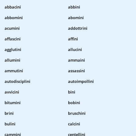
abbacini
abbini
abbomini
abomini
acumini
addottrini
affascini
affini
agglutini
allucini
allumini
ammaini
ammutini
assassini
autodisciplini
autoimpollini
avvicini
bini
bitumini
bobini
brini
bruschini
bulini
calcini
cammini
centellini