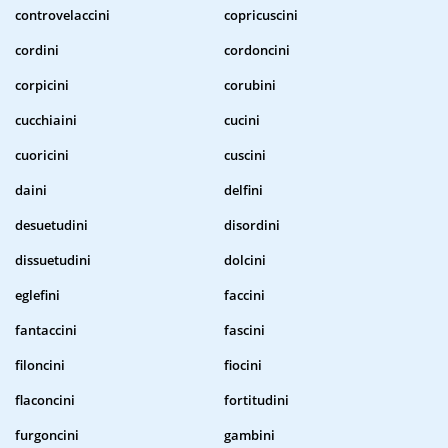
controvelaccini
copricuscini
cordini
cordoncini
corpicini
corubini
cucchiaini
cucini
cuoricini
cuscini
daini
delfini
desuetudini
disordini
dissuetudini
dolcini
eglefini
faccini
fantaccini
fascini
filoncini
fiocini
flaconcini
fortitudini
furgoncini
gambini