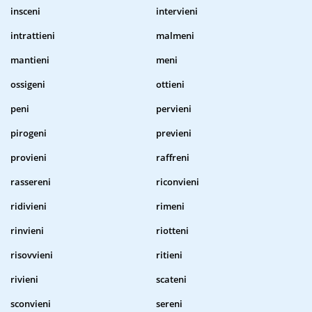
insceni
intervieni
intrattieni
malmeni
mantieni
meni
ossigeni
ottieni
peni
pervieni
pirogeni
previeni
provieni
raffreni
rassereni
riconvieni
ridivieni
rimeni
rinvieni
riotteni
risovvieni
ritieni
rivieni
scateni
sconvieni
sereni