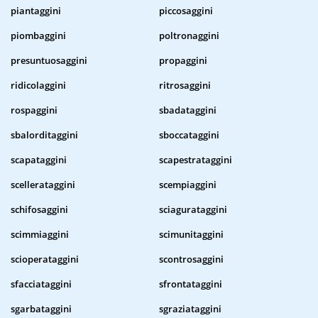
piantaggini
piccosaggini
piombaggini
poltronaggini
presuntuosaggini
propaggini
ridicolaggini
ritrosaggini
rospaggini
sbadataggini
sbalorditaggini
sboccataggini
scapataggini
scapestrataggini
scellerataggini
scempiaggini
schifosaggini
sciagurataggini
scimmiaggini
scimunitaggini
scioperataggini
scontrosaggini
sfacciataggini
sfrontataggini
sgarbataggini
sgraziataggini