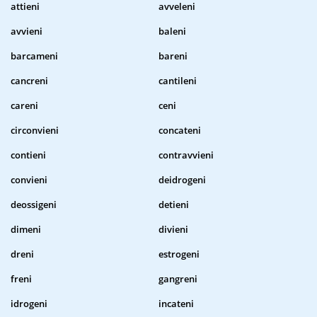
attieni
avveleni
avvieni
baleni
barcameni
bareni
cancreni
cantileni
careni
ceni
circonvieni
concateni
contieni
contravvieni
convieni
deidrogeni
deossigeni
detieni
dimeni
divieni
dreni
estrogeni
freni
gangreni
idrogeni
incateni