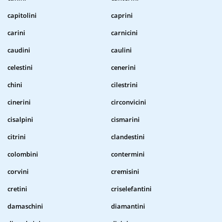
capitolini
caprini
carini
carnicini
caudini
caulini
celestini
cenerini
chini
cilestrini
cinerini
circonvicini
cisalpini
cismarini
citrini
clandestini
colombini
contermini
corvini
cremisini
cretini
criselefantini
damaschini
diamantini