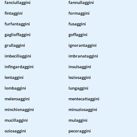
fanciullaggini
fannullaggini
fintaggini
formaggini
furfantaggini
fusaggini
gaglioffaggini
goffaggini
grullaggini
ignorantaggini
imbecillaggini
imbranataggini
infingardaggini
insulsaggini
lentaggini
leziosaggini
lombaggini
lungaggini
melensaggini
mentecattaggini
minchionaggini
minuziosaggini
mucillaggini
mulaggini
oziosaggini
pecoraggini