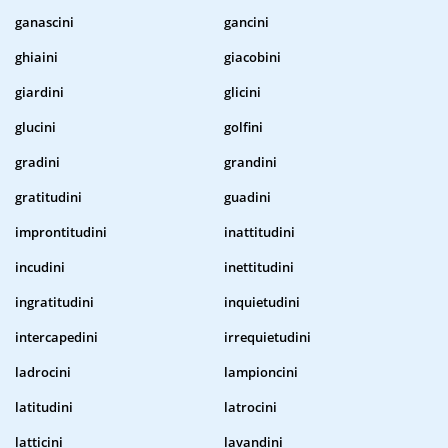
ganascini
gancini
ghiaini
giacobini
giardini
glicini
glucini
golfini
gradini
grandini
gratitudini
guadini
improntitudini
inattitudini
incudini
inettitudini
ingratitudini
inquietudini
intercapedini
irrequietudini
ladrocini
lampioncini
latitudini
latrocini
latticini
lavandini