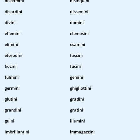
discrimini
disinquini
disordini
dissemini
divini
domini
effemini
elemosini
elimini
esamini
eterodini
fascini
fiocini
fucini
fulmini
gemini
germini
ghigliottini
glutini
gradini
grandini
gratini
guini
illumini
imbrillantini
immagazzini