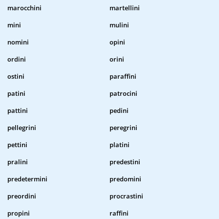
marocchini
martellini
mini
mulini
nomini
opini
ordini
orini
ostini
paraffini
patini
patrocini
pattini
pedini
pellegrini
peregrini
pettini
platini
pralini
predestini
predetermini
predomini
preordini
procrastini
propini
raffini