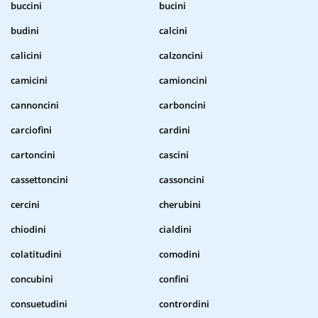
buccini
bucini
budini
calcini
calicini
calzoncini
camicini
camioncini
cannoncini
carboncini
carciofini
cardini
cartoncini
cascini
cassettoncini
cassoncini
cercini
cherubini
chiodini
cialdini
colatitudini
comodini
concubini
confini
consuetudini
contrordini