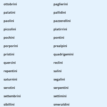
ottobrini
paglierini
palatini
pallidini
paolini
pazzerellini
piccolini
platirrini
pochini
pontini
porporini
prealpini
pristini
quadrigemini
quercini
reclini
repentini
salini
saturnini
segalini
serotini
serpentini
settembrini
settimini
sibillini
smeraldini