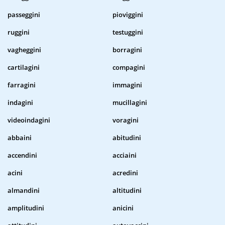
passeggini
pioviggini
ruggini
testuggini
vagheggini
borragini
cartilagini
compagini
farragini
immagini
indagini
mucillagini
videoindagini
voragini
abbaini
abitudini
accendini
acciaini
acini
acredini
almandini
altitudini
amplitudini
anicini