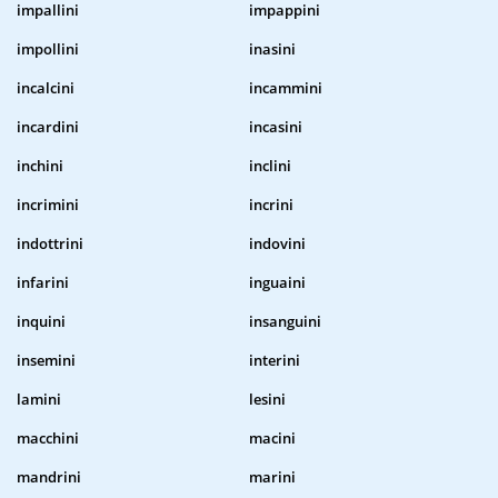
impallini
impappini
impollini
inasini
incalcini
incammini
incardini
incasini
inchini
inclini
incrimini
incrini
indottrini
indovini
infarini
inguaini
inquini
insanguini
insemini
interini
lamini
lesini
macchini
macini
mandrini
marini