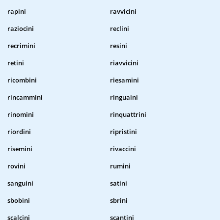
rapini
ravvicini
raziocini
reclini
recrimini
resini
retini
riavvicini
ricombini
riesamini
rincammini
ringuaini
rinomini
rinquattrini
riordini
ripristini
risemini
rivaccini
rovini
rumini
sanguini
satini
sbobini
sbrini
scalcini
scantini