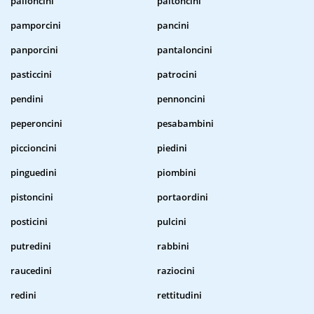
palloncini
paltoncini
pamporcini
pancini
panporcini
pantaloncini
pasticcini
patrocini
pendini
pennoncini
peperoncini
pesabambini
piccioncini
piedini
pinguedini
piombini
pistoncini
portaordini
posticini
pulcini
putredini
rabbini
raucedini
raziocini
redini
rettitudini