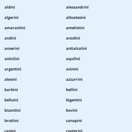
aldini
alessandrini
algerini
altoatesini
amarantini
ametistini
andini
anodini
anserini
antialcalini
anticlini
aquilini
argentini
asinini
atesini
azzurrini
barbini
bellini
belluini
bigemini
bizantini
bovini
bruttini
canapini
canini
canterini