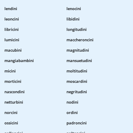
lendini
lenocini
leoncini
libidini
libricini
longitudini
lumicini
maccheroncini
macubini
magnitudini
mangiabambini
mansuetudini
micini
moltitudini
morticini
moscardini
nascondini
negritudini
netturbini
nodini
norcini
ordini
ossicini
padroncini