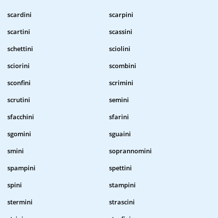
scardini
scarpini
scartini
scassini
schettini
sciolini
sciorini
scombini
sconfini
scrimini
scrutini
semini
sfacchini
sfarini
sgomini
sguaini
smini
soprannomini
spampini
spettini
spini
stampini
stermini
strascini