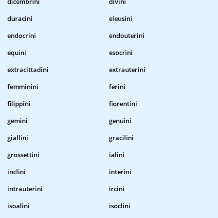
dicembrini
divini
duracini
eleusini
endocrini
endouterini
equini
esocrini
extracittadini
extrauterini
femminini
ferini
filippini
fiorentini
gemini
genuini
giallini
gracilini
grossettini
ialini
inclini
interini
intrauterini
ircini
isoalini
isoclini