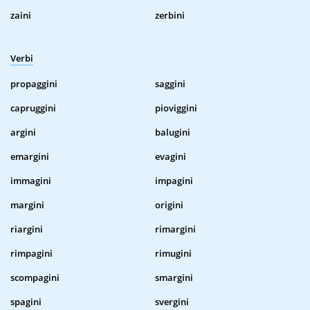
zaini
zerbini
Verbi
propaggini
saggini
capruggini
pioviggini
argini
balugini
emargini
evagini
immagini
impagini
margini
origini
riargini
rimargini
rimpagini
rimugini
scompagini
smargini
spagini
svergini