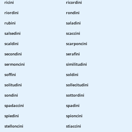
ricini
ricordini
riordini
rondini
rubini
saladini
salsedini
scaccini
scaldini
scarponcini
secondini
serafini
sermoncini
similitudini
soffini
soldini
solitudini
sollecitudini
sondini
sottordini
spadaccini
spadini
spiedini
spioncini
stelloncini
stiaccini