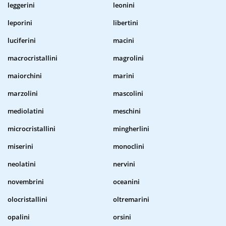
leggerini
leonini
leporini
libertini
luciferini
macini
macrocristallini
magrolini
maiorchini
marini
marzolini
mascolini
mediolatini
meschini
microcristallini
mingherlini
miserini
monoclini
neolatini
nervini
novembrini
oceanini
olocristallini
oltremarini
opalini
orsini