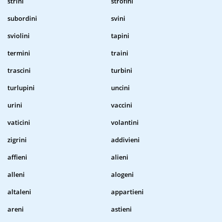
strini
strofini
subordini
svini
sviolini
tapini
termini
traini
trascini
turbini
turlupini
uncini
urini
vaccini
vaticini
volantini
zigrini
addivieni
affieni
alieni
alleni
alogeni
altaleni
appartieni
areni
astieni