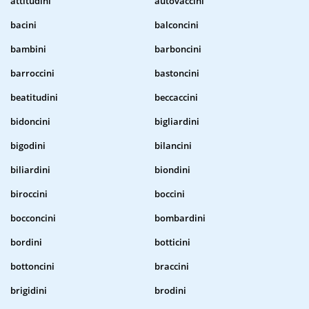
attitudini
autovaccini
bacini
balconcini
bambini
barboncini
barroccini
bastoncini
beatitudini
beccaccini
bidoncini
bigliardini
bigodini
bilancini
biliardini
biondini
biroccini
boccini
bocconcini
bombardini
bordini
botticini
bottoncini
braccini
brigidini
brodini