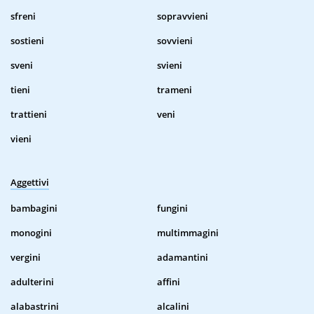
sfreni
sopravvieni
sostieni
sovvieni
sveni
svieni
tieni
trameni
trattieni
veni
vieni
Aggettivi
bambagini
fungini
monogini
multimmagini
vergini
adamantini
adulterini
affini
alabastrini
alcalini