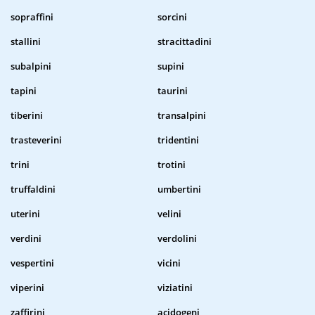
sopraffini
sorcini
stallini
stracittadini
subalpini
supini
tapini
taurini
tiberini
transalpini
trasteverini
tridentini
trini
trotini
truffaldini
umbertini
uterini
velini
verdini
verdolini
vespertini
vicini
viperini
viziatini
zaffirini
acidogeni