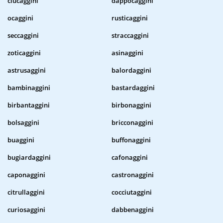
ciucaggini
dappocaggini
ocaggini
rusticaggini
seccaggini
straccaggini
zoticaggini
asinaggini
astrusaggini
balordaggini
bambinaggini
bastardaggini
birbantaggini
birbonaggini
bolsaggini
bricconaggini
buaggini
buffonaggini
bugiardaggini
cafonaggini
caponaggini
castronaggini
citrullaggini
cocciutaggini
curiosaggini
dabbenaggini