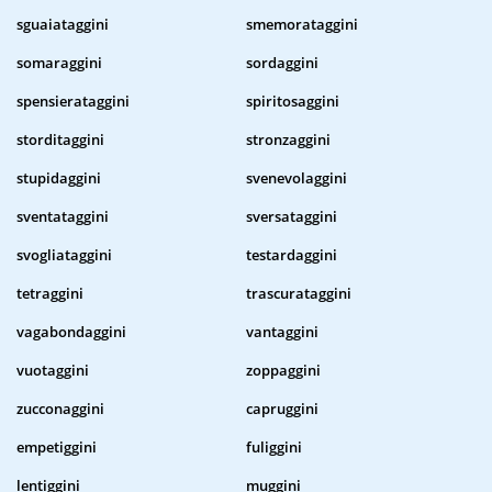
sguaiataggini
smemorataggini
somaraggini
sordaggini
spensierataggini
spiritosaggini
storditaggini
stronzaggini
stupidaggini
svenevolaggini
sventataggini
sversataggini
svogliataggini
testardaggini
tetraggini
trascurataggini
vagabondaggini
vantaggini
vuotaggini
zoppaggini
zucconaggini
capruggini
empetiggini
fuliggini
lentiggini
muggini