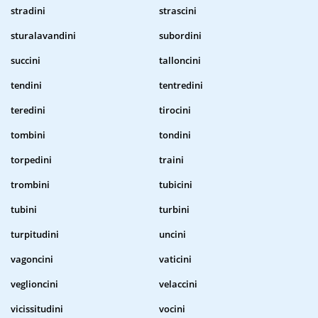
stradini
strascini
sturalavandini
subordini
succini
talloncini
tendini
tentredini
teredini
tirocini
tombini
tondini
torpedini
traini
trombini
tubicini
tubini
turbini
turpitudini
uncini
vagoncini
vaticini
veglioncini
velaccini
vicissitudini
vocini