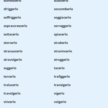
sconoscerlo
scuocerlo
sfriggerlo
soccomberlo
soffriggerlo
soggiacerlo
sopraccrescerlo
sorreggerlo
sottacerlo
spiacerlo
storcerlo
straberlo
stracuocerlo
stravincerlo
stravolgerlo
struggerlo
suggerlo
tacerlo
torcerlo
trafiggerlo
tralucerlo
transigerlo
travolgerlo
vigerlo
vincerlo
volgerlo