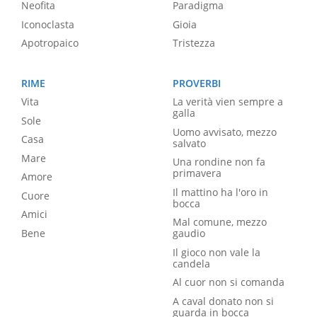
Neofita
Paradigma
Iconoclasta
Gioia
Apotropaico
Tristezza
RIME
PROVERBI
Vita
La verità vien sempre a
galla
Sole
Uomo avvisato, mezzo
Casa
salvato
Mare
Una rondine non fa
primavera
Amore
Il mattino ha l'oro in
Cuore
bocca
Amici
Mal comune, mezzo
Bene
gaudio
Il gioco non vale la
candela
Al cuor non si comanda
A caval donato non si
guarda in bocca