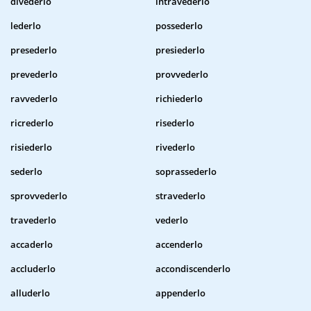
divederlo
intravederlo
lederlo
possederlo
presederlo
presiederlo
prevederlo
provvederlo
ravvederlo
richiederlo
ricrederlo
risederlo
risiederlo
rivederlo
sederlo
soprassederlo
sprovvederlo
stravederlo
travederlo
vederlo
accaderlo
accenderlo
accluderlo
accondiscenderlo
alluderlo
appenderlo