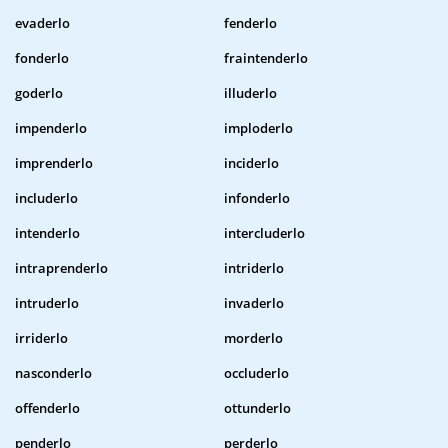
evaderlo
fenderlo
fonderlo
fraintenderlo
goderlo
illuderlo
impenderlo
imploderlo
imprenderlo
inciderlo
includerlo
infonderlo
intenderlo
intercluderlo
intraprenderlo
intriderlo
intruderlo
invaderlo
irriderlo
morderlo
nasconderlo
occluderlo
offenderlo
ottunderlo
penderlo
perderlo