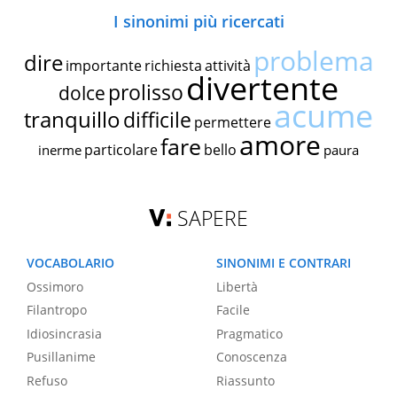
I sinonimi più ricercati
problema
dire
importante
richiesta
attività
divertente
prolisso
dolce
acume
tranquillo
difficile
permettere
amore
fare
particolare
bello
inerme
paura
SAPERE
VOCABOLARIO
SINONIMI E CONTRARI
Ossimoro
Libertà
Filantropo
Facile
Idiosincrasia
Pragmatico
Pusillanime
Conoscenza
Refuso
Riassunto