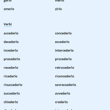
gerlo
merlo
smerlo
zirlo
Verbi
accederlo
concederlo
decederlo
eccederlo
incederlo
intercederlo
precederlo
procederlo
recederlo
retrocederlo
ricederlo
riconcederlo
risuccederlo
sovreccederlo
succederlo
avvederlo
chiederlo
crederlo