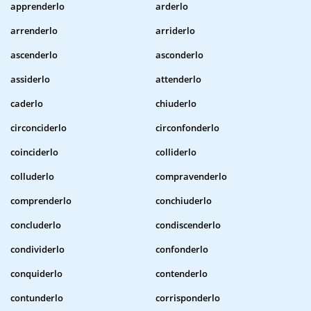
apprenderlo
arderlo
arrenderlo
arriderlo
ascenderlo
asconderlo
assiderlo
attenderlo
caderlo
chiuderlo
circonciderlo
circonfonderlo
coinciderlo
colliderlo
colluderlo
compravenderlo
comprenderlo
conchiuderlo
concluderlo
condiscenderlo
condividerlo
confonderlo
conquiderlo
contenderlo
contunderlo
corrisponderlo