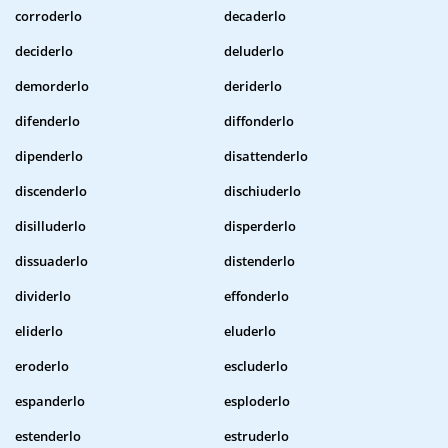
corroderlo
decaderlo
deciderlo
deluderlo
demorderlo
deriderlo
difenderlo
diffonderlo
dipenderlo
disattenderlo
discenderlo
dischiuderlo
disilluderlo
disperderlo
dissuaderlo
distenderlo
dividerlo
effonderlo
eliderlo
eluderlo
eroderlo
escluderlo
espanderlo
esploderlo
estenderlo
estruderlo