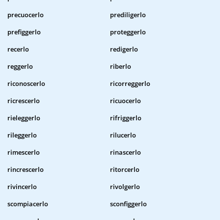
precuocerlo
prediligerlo
prefiggerlo
proteggerlo
recerlo
redigerlo
reggerlo
riberlo
riconoscerlo
ricorreggerlo
ricrescerlo
ricuocerlo
rieleggerlo
rifriggerlo
rileggerlo
rilucerlo
rimescerlo
rinascerlo
rincrescerlo
ritorcerlo
rivincerlo
rivolgerlo
scompiacerlo
sconfiggerlo