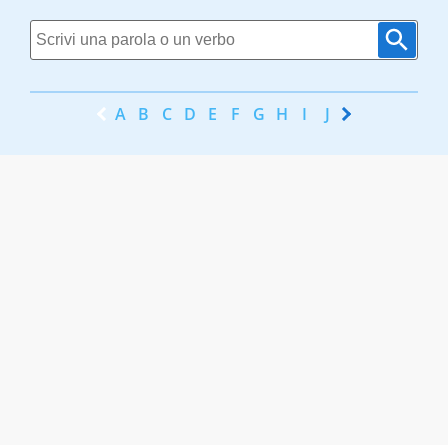
A
B
C
D
E
F
G
H
I
J
K
L
M
N