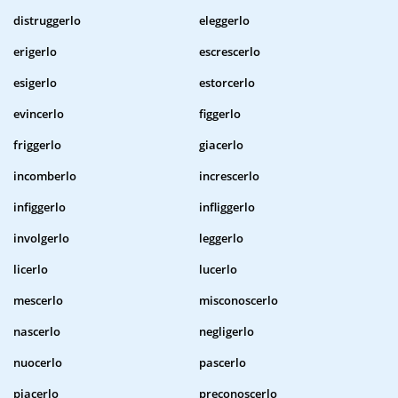
distruggerlo
eleggerlo
erigerlo
escrescerlo
esigerlo
estorcerlo
evincerlo
figgerlo
friggerlo
giacerlo
incomberlo
increscerlo
infiggerlo
infliggerlo
involgerlo
leggerlo
licerlo
lucerlo
mescerlo
misconoscerlo
nascerlo
negligerlo
nuocerlo
pascerlo
piacerlo
preconoscerlo