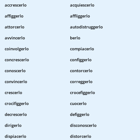
accrescerlo
acquiescerlo
affiggerlo
affliggerlo
attorcerlo
autodistruggerlo
avvincerlo
berlo
coinvolgerlo
compiacerlo
concrescerlo
configgerlo
conoscerlo
contorcerlo
convincerlo
correggerlo
crescerlo
crocefiggerlo
crocifiggerlo
cuocerlo
decrescerlo
defiggerlo
dirigerlo
disconoscerlo
dispiacerlo
distorcerlo