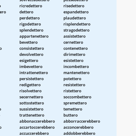
o
ricredettero
risedettero
ero
dettero
espandettero
perdettero
plaudettero
rigodettero
risplendettero
splendettero
stragodettero
appartenettero
assistettero
bevettero
cernettero
o
consistettero
contenettero
devolvettero
dirimettero
esigettero
esistettero
imbevettero
incombettero
intrattenettero
mantenettero
persistettero
potettero
redigettero
resistettero
risolvettero
ristettero
secernettero
soccombettero
sottostettero
spremettero
o
sussistettero
temettero
o
trattenettero
buttero
abbonaccerebbero
abborraccerebbero
o
accartoccerebbero
acconcerebbero
accuccerebbero
addobberebbero