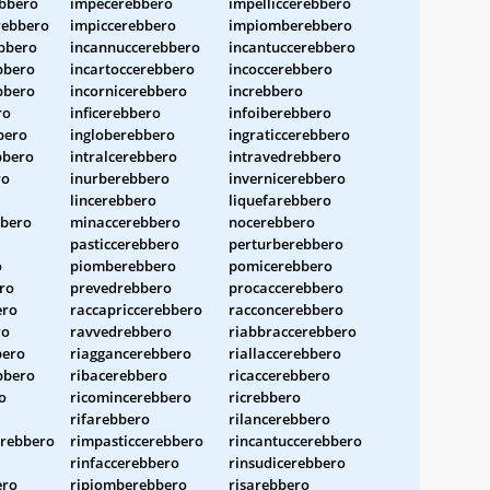
ebbero
impecerebbero
impelliccerebbero
rebbero
impiccerebbero
impiomberebbero
ebbero
incannuccerebbero
incantuccerebbero
bbero
incartoccerebbero
incoccerebbero
bbero
incornicerebbero
increbbero
ro
inficerebbero
infoiberebbero
bero
ingloberebbero
ingraticcerebbero
bbero
intralcerebbero
intravedrebbero
ro
inurberebbero
invernicerebbero
lincerebbero
liquefarebbero
bero
minaccerebbero
nocerebbero
pasticcerebbero
perturberebbero
o
piomberebbero
pomicerebbero
ro
prevedrebbero
procaccerebbero
ero
raccapriccerebbero
racconcerebbero
ro
ravvedrebbero
riabbraccerebbero
bero
riaggancerebbero
riallaccerebbero
bbero
ribacerebbero
ricaccerebbero
o
ricomincerebbero
ricrebbero
rifarebbero
rilancerebbero
rebbero
rimpasticcerebbero
rincantuccerebbero
rinfaccerebbero
rinsudicerebbero
ero
ripiomberebbero
risarebbero