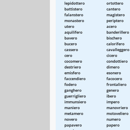
lepidottero
ortottero
battistero
cantero
falanstero
magistero
monastero
periptero
utero
acero
aquilifero
banderillero
bavero
bischero
bucero
calorifero
cassero
cavalleggero
cero
cicero
cocomero
condottiero
destriero
dimero
emisfero
esonero
faccendiero
facocero
fodero
frontaliero
ganghero
genero
guerrigliero
ibero
immunsiero
impero
maniero
manovriero
metamero
motoveliero
novero
numero
papavero
papero