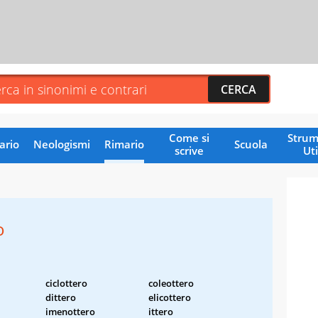
Come si
Strum
ario
Neologismi
Rimario
Scuola
scrive
Uti
o
ciclottero
coleottero
dittero
elicottero
imenottero
ittero