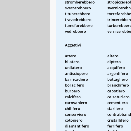
stromberebbero
stropiccereb
sveccerebbero
svernicerebb
tituberebbero
torrefarebb
travedrebbero
trincerebber
tumefarebbero
turberebber
vedrebbero
vernicerebb
Aggettivi
attero
altero
bilatero
diptero
unilatero
acquifero
antisciopero
argentifero
barricadiero
battagliero
boracifero
branchifero
burbero
cabotiero
calcifero
calzaturiero
carovaniero
cementiero
chilifero
ciarliero
conserviero
contrabband
cotoniero
cristallifero
diamantifero
ferrifero