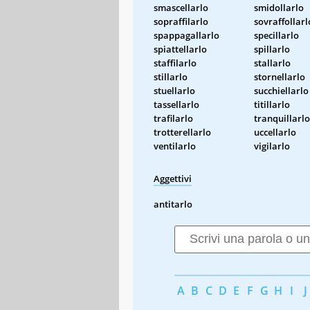
smascellarlo
smidollarlo
sopraffilarlo
sovraffollarl
spappagallarlo
specillarlo
spiattellarlo
spillarlo
staffilarlo
stallarlo
stillarlo
stornellarlo
stuellarlo
succhiellarlo
tassellarlo
titillarlo
trafilarlo
tranquillarlo
trotterellarlo
uccellarlo
ventilarlo
vigilarlo
Aggettivi
antitarlo
A
B
C
D
E
F
G
H
I
J