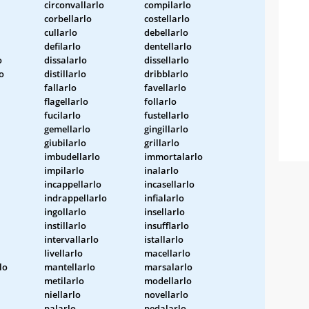
circonvallarlo
compilarlo
corbellarlo
costellarlo
cullarlo
debellarlo
defilarlo
dentellarlo
o
dissalarlo
dissellarlo
o
distillarlo
dribblarlo
fallarlo
favellarlo
flagellarlo
follarlo
fucilarlo
fustellarlo
gemellarlo
gingillarlo
giubilarlo
grillarlo
imbudellarlo
immortalarlo
impilarlo
inalarlo
incappellarlo
incasellarlo
indrappellarlo
infialarlo
ingollarlo
insellarlo
instillarlo
insufflarlo
intervallarlo
istallarlo
livellarlo
macellarlo
lo
mantellarlo
marsalarlo
metilarlo
modellarlo
niellarlo
novellarlo
palarlo
pedalarlo