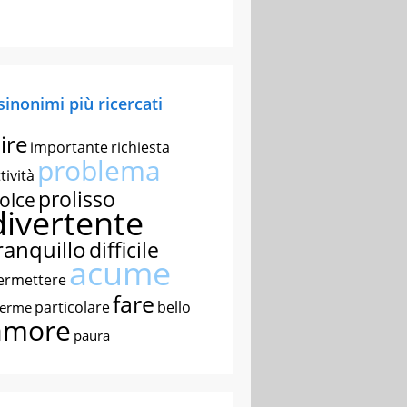
 sinonimi più ricercati
ire
importante
richiesta
problema
tività
prolisso
olce
divertente
ranquillo
difficile
acume
ermettere
fare
particolare
bello
nerme
amore
paura