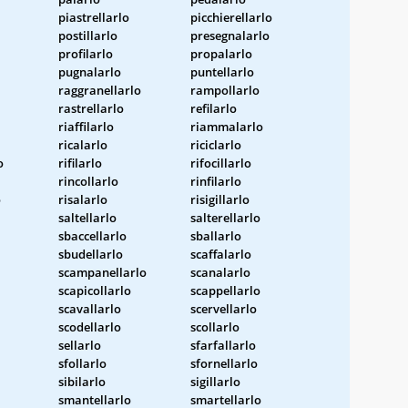
piastrellarlo
picchierellarlo
postillarlo
presegnalarlo
profilarlo
propalarlo
pugnalarlo
puntellarlo
raggranellarlo
rampollarlo
rastrellarlo
refilarlo
riaffilarlo
riammalarlo
ricalarlo
riciclarlo
o
rifilarlo
rifocillarlo
rincollarlo
rinfilarlo
o
risalarlo
risigillarlo
saltellarlo
salterellarlo
sbaccellarlo
sballarlo
sbudellarlo
scaffalarlo
scampanellarlo
scanalarlo
scapicollarlo
scappellarlo
scavallarlo
scervellarlo
scodellarlo
scollarlo
sellarlo
sfarfallarlo
sfollarlo
sfornellarlo
sibilarlo
sigillarlo
smantellarlo
smartellarlo