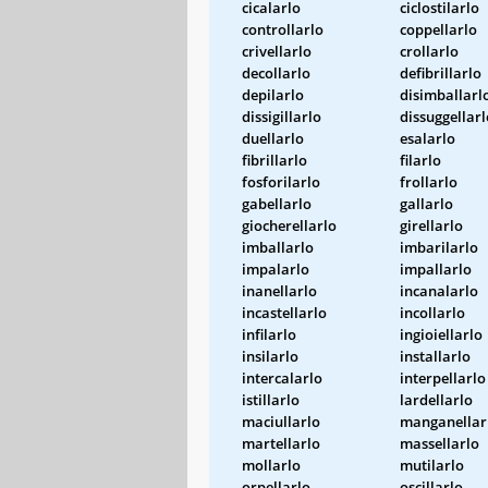
cicalarlo
ciclostilarlo
controllarlo
coppellarlo
crivellarlo
crollarlo
decollarlo
defibrillarlo
depilarlo
disimballarl
dissigillarlo
dissuggellarl
duellarlo
esalarlo
fibrillarlo
filarlo
fosforilarlo
frollarlo
gabellarlo
gallarlo
giocherellarlo
girellarlo
imballarlo
imbarilarlo
impalarlo
impallarlo
inanellarlo
incanalarlo
incastellarlo
incollarlo
infilarlo
ingioiellarlo
insilarlo
installarlo
intercalarlo
interpellarlo
istillarlo
lardellarlo
maciullarlo
manganellar
martellarlo
massellarlo
mollarlo
mutilarlo
orpellarlo
oscillarlo