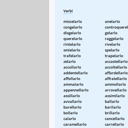
Verbi
miscelarlo
anelarlo
congelarlo
controquerel
disgelarlo
gelarlo
querelarlo
raggelarlo
rintelarlo
rivelarlo
smielarlo
spelarlo
trafelarlo
trapelarlo
zelarlo
accastellarlo
accollarlo
accoltellarlo
addentellarlo
affardellarlo
affollarlo
affratellarlo
ammalarlo
ammollarlo
appennellarlo
arrovellarlo
assillarlo
assimilarlo
avvallarlo
ballarlo
barellarlo
barilarlo
bollarlo
brillarlo
calarlo
cancellarlo
caramellarlo
carrellarlo