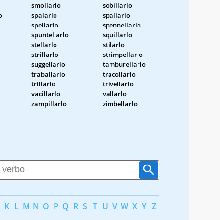
smollarlo
sobillarlo
o
spalarlo
spallarlo
spellarlo
spennellarlo
spuntellarlo
squillarlo
stellarlo
stilarlo
strillarlo
strimpellarlo
suggellarlo
tamburellarlo
traballarlo
tracollarlo
trillarlo
trivellarlo
vacillarlo
vallarlo
zampillarlo
zimbellarlo
K
L
M
N
O
P
Q
R
S
T
U
V
W
X
Y
Z