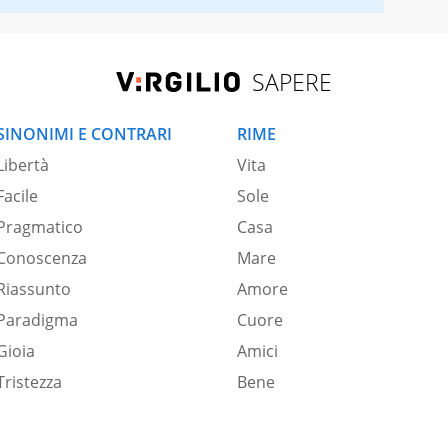
SAPERE
SINONIMI E CONTRARI
RIME
Libertà
Vita
Facile
Sole
Pragmatico
Casa
Conoscenza
Mare
Riassunto
Amore
Paradigma
Cuore
Gioia
Amici
Tristezza
Bene