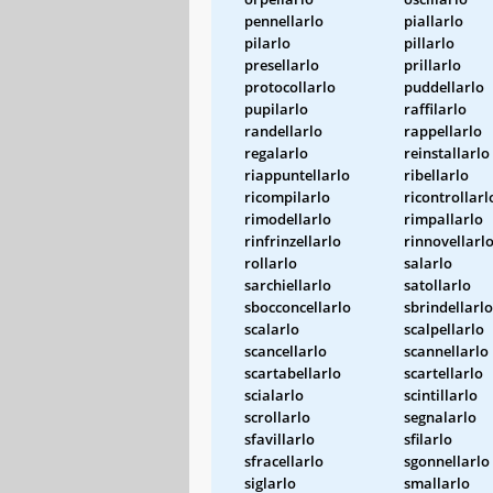
pennellarlo
piallarlo
pilarlo
pillarlo
presellarlo
prillarlo
protocollarlo
puddellarlo
pupilarlo
raffilarlo
randellarlo
rappellarlo
regalarlo
reinstallarlo
riappuntellarlo
ribellarlo
ricompilarlo
ricontrollarl
rimodellarlo
rimpallarlo
rinfrinzellarlo
rinnovellarl
rollarlo
salarlo
sarchiellarlo
satollarlo
sbocconcellarlo
sbrindellarlo
scalarlo
scalpellarlo
scancellarlo
scannellarlo
scartabellarlo
scartellarlo
scialarlo
scintillarlo
scrollarlo
segnalarlo
sfavillarlo
sfilarlo
sfracellarlo
sgonnellarlo
siglarlo
smallarlo