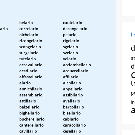
belarlo
cautelarlo
arlo
correlarlo
decongelarlo
I
nichelarlo
pelarlo
ricongelarlo
rigelarlo
d
scongelarlo
sgelarlo
surgelarlo
svelarlo
at
tutelarlo
velarlo
accavallarlo
acciambellarlo
d
acetilarlo
acquerellarlo
affastellarlo
affilarlo
t
alarlo
alchilarlo
annichilarlo
appellarlo
p
assemblarlo
assibilarlo
attillarlo
avallarlo
i
balzellarlo
barcollarlo
bighellarlo
bisellarlo
bucherellarlo
cablarlo
canterellarlo
caracollarlo
cavillarlo
cesellarlo