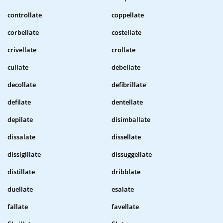
controllate
coppellate
corbellate
costellate
crivellate
crollate
cullate
debellate
decollate
defibrillate
defilate
dentellate
depilate
disimballate
dissalate
dissellate
dissigillate
dissuggellate
distillate
dribblate
duellate
esalate
fallate
favellate