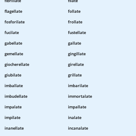
fibrillate
filate
flagellate
follate
fosforilate
frollate
fucilate
fustellate
gabellate
gallate
gemellate
gingillate
giocherellate
girellate
giubilate
grillate
imballate
imbarilate
imbudellate
immortalate
impalate
impallate
impilate
inalate
inanellate
incanalate