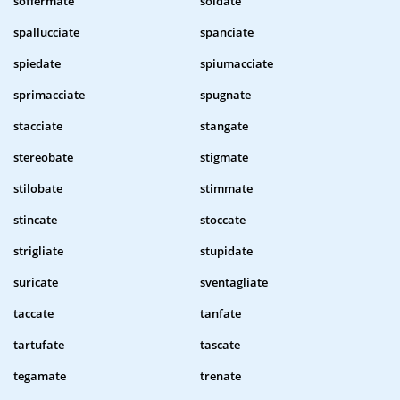
soffermate
soldate
spallucciate
spanciate
spiedate
spiumacciate
sprimacciate
spugnate
stacciate
stangate
stereobate
stigmate
stilobate
stimmate
stincate
stoccate
strigliate
stupidate
suricate
sventagliate
taccate
tanfate
tartufate
tascate
tegamate
trenate