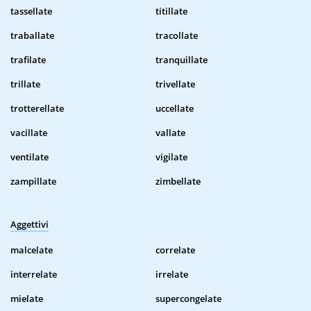
tassellate
titillate
traballate
tracollate
trafilate
tranquillate
trillate
trivellate
trotterellate
uccellate
vacillate
vallate
ventilate
vigilate
zampillate
zimbellate
Aggettivi
malcelate
correlate
interrelate
irrelate
mielate
supercongelate