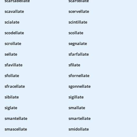
scartabellate
scartellate
scavallate
scervellate
scialate
scintillate
scodellate
scollate
scrollate
segnalate
sellate
sfarfallate
sfavillate
sfilate
sfollate
sfornellate
sfracellate
sgonnellate
sibilate
sigillate
siglate
smallate
smantellate
smartellate
smascellate
smidollate