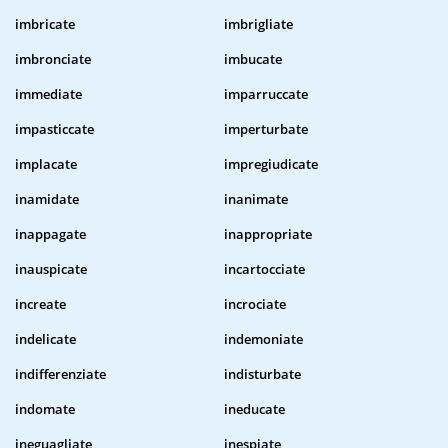
imbricate
imbrigliate
imbronciate
imbucate
immediate
imparruccate
impasticcate
imperturbate
implacate
impregiudicate
inamidate
inanimate
inappagate
inappropriate
inauspicate
incartocciate
increate
incrociate
indelicate
indemoniate
indifferenziate
indisturbate
indomate
ineducate
ineguagliate
inespiate