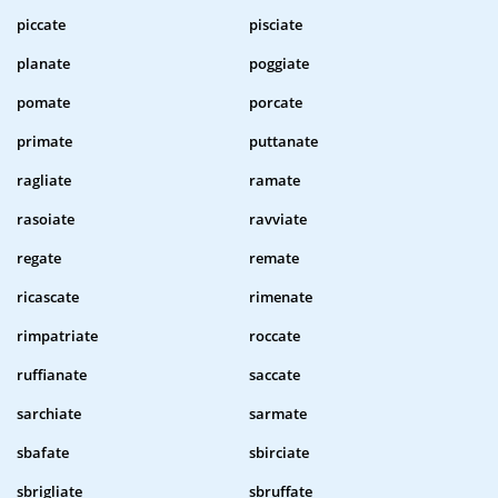
piccate
pisciate
planate
poggiate
pomate
porcate
primate
puttanate
ragliate
ramate
rasoiate
ravviate
regate
remate
ricascate
rimenate
rimpatriate
roccate
ruffianate
saccate
sarchiate
sarmate
sbafate
sbirciate
sbrigliate
sbruffate