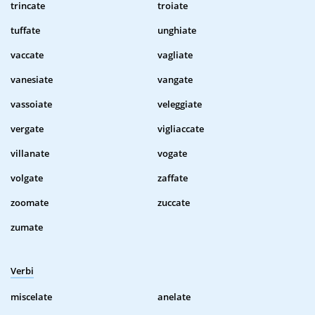
trincate
troiate
tuffate
unghiate
vaccate
vagliate
vanesiate
vangate
vassoiate
veleggiate
vergate
vigliaccate
villanate
vogate
volgate
zaffate
zoomate
zuccate
zumate
Verbi
miscelate
anelate