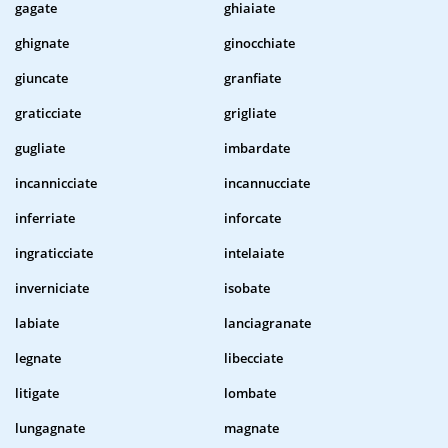
gagate
ghiaiate
ghignate
ginocchiate
giuncate
granfiate
graticciate
grigliate
gugliate
imbardate
incannicciate
incannucciate
inferriate
inforcate
ingraticciate
intelaiate
inverniciate
isobate
labiate
lanciagranate
legnate
libecciate
litigate
lombate
lungagnate
magnate