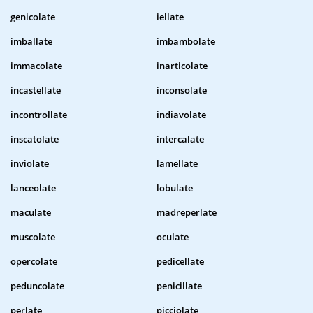
genicolate
iellate
imballate
imbambolate
immacolate
inarticolate
incastellate
inconsolate
incontrollate
indiavolate
inscatolate
intercalate
inviolate
lamellate
lanceolate
lobulate
maculate
madreperlate
muscolate
oculate
opercolate
pedicellate
peduncolate
penicillate
perlate
picciolate