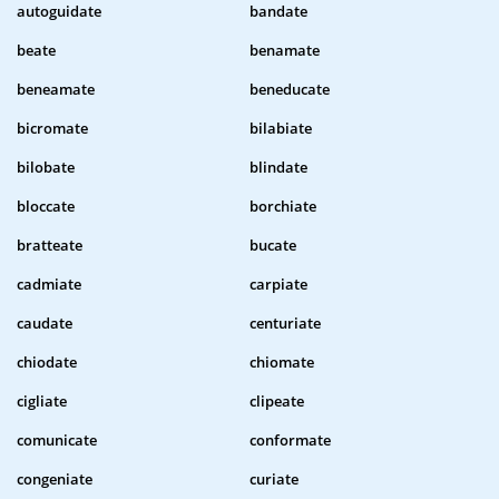
autoguidate
bandate
beate
benamate
beneamate
beneducate
bicromate
bilabiate
bilobate
blindate
bloccate
borchiate
bratteate
bucate
cadmiate
carpiate
caudate
centuriate
chiodate
chiomate
cigliate
clipeate
comunicate
conformate
congeniate
curiate