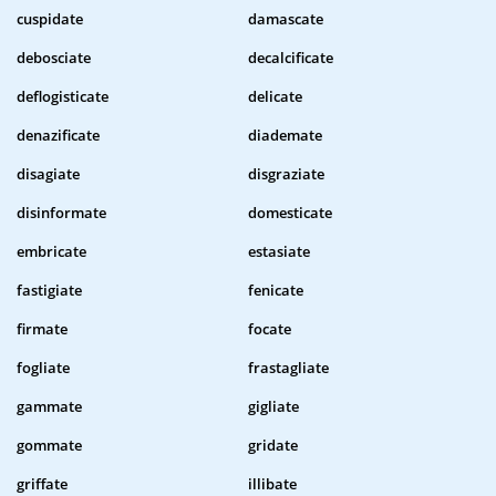
cuspidate
damascate
debosciate
decalcificate
deflogisticate
delicate
denazificate
diademate
disagiate
disgraziate
disinformate
domesticate
embricate
estasiate
fastigiate
fenicate
firmate
focate
fogliate
frastagliate
gammate
gigliate
gommate
gridate
griffate
illibate