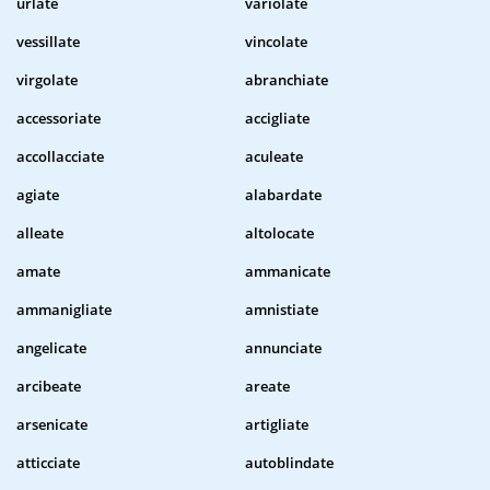
urlate
variolate
vessillate
vincolate
virgolate
abranchiate
accessoriate
accigliate
accollacciate
aculeate
agiate
alabardate
alleate
altolocate
amate
ammanicate
ammanigliate
amnistiate
angelicate
annunciate
arcibeate
areate
arsenicate
artigliate
atticciate
autoblindate