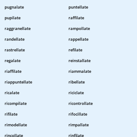
pugnalate
puntellate
pupilate
raffilate
raggranellate
rampollate
randellate
rappellate
rastrellate
refilate
regalate
reinstallate
riaffilate
riammalate
riappuntellate
ribellate
ricalate
riciclate
ricompilate
ricontrollate
rifilate
rifocillate
rimodellate
rimpallate
rincollate
rinfilate