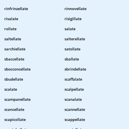
rinfrinzellate
rinnovellate
risalate
risigillate
rollate
salate
saltellate
salterellate
sarchiellate
satollate
sbaccellate
sballate
sbocconcellate
sbrindellate
sbudellate
scaffalate
scalate
scalpellate
scampanellate
scanalate
scancellate
scannellate
scapicollate
scappellate