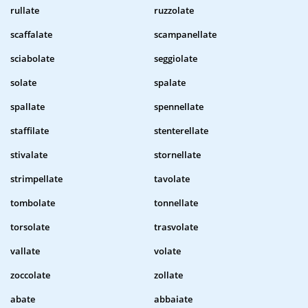
rullate
ruzzolate
scaffalate
scampanellate
sciabolate
seggiolate
solate
spalate
spallate
spennellate
staffilate
stenterellate
stivalate
stornellate
strimpellate
tavolate
tombolate
tonnellate
torsolate
trasvolate
vallate
volate
zoccolate
zollate
abate
abbaiate