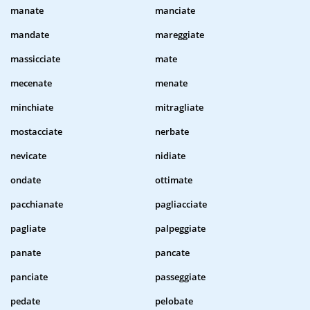
manate
manciate
mandate
mareggiate
massicciate
mate
mecenate
menate
minchiate
mitragliate
mostacciate
nerbate
nevicate
nidiate
ondate
ottimate
pacchianate
pagliacciate
pagliate
palpeggiate
panate
pancate
panciate
passeggiate
pedate
pelobate