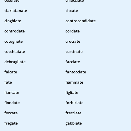
cesoiate
chiocciate
ciarlatanate
ciccate
cinghiate
controcandidate
controdate
cordate
cotognate
crociate
cucchiaiate
cuscinate
debragliate
facciate
falcate
fantocciate
fate
fiammate
fiancate
figliate
fiondate
forbiciate
forcate
frecciate
fregate
gabbiate