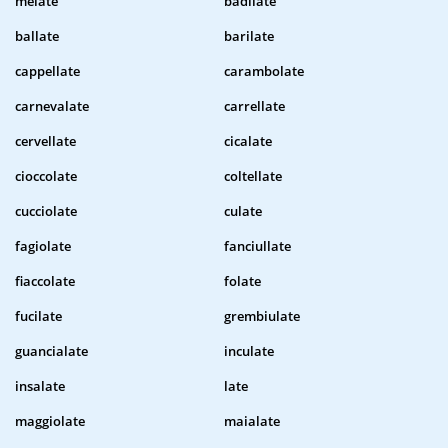
melate
badilate
ballate
barilate
cappellate
carambolate
carnevalate
carrellate
cervellate
cicalate
cioccolate
coltellate
cucciolate
culate
fagiolate
fanciullate
fiaccolate
folate
fucilate
grembiulate
guancialate
inculate
insalate
late
maggiolate
maialate