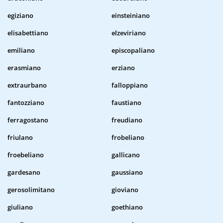
egiziano
einsteiniano
elisabettiano
elzeviriano
emiliano
episcopaliano
erasmiano
erziano
extraurbano
falloppiano
fantozziano
faustiano
ferragostano
freudiano
friulano
frobeliano
froebeliano
gallicano
gardesano
gaussiano
gerosolimitano
gioviano
giuliano
goethiano