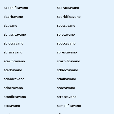
saponificavano
sbaraccavano
sbarbavano
sbarbificavano
sbavano
sbeccavano
sbiascicavano
sbiecavano
sbloccavano
sboccavano
sbracavano
sbreccavano
scarificavano
scarnificavano
scerbavano
schioccavano
sciabicavano
scialbavano
scioccavano
scoccavano
sconficcavano
scroccavano
seccavano
semplificavano