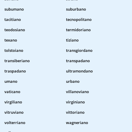
subumano
suburbano
tacitiano
tecnopolitano
teodosiano
termidoriano
texano
tiziano
tolstoiano
transgiordano
transiberiano
transpadano
traspadano
ultramondano
umano
urbano
vaticano
villanoviano
virgiliano
virginiano
vitruviano
vittoriano
volterriano
wagneriano