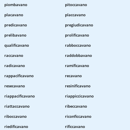
piombavano
pitoccavano
placavano
placcavano
predicavano
pregiudicavano
prelibavano
prolificavano
qualificavano
rabboccavano
raccavano
raddobbavano
radicavano
ramificavano
rappacificavano
recavano
resecavano
resinificavano
riappacificavano
riappiccicavano
riattaccavano
ribeccavano
riboccavano
riconficcavano
riedificavano
rificcavano