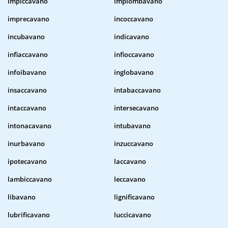
impiccavano
impiombavano
imprecavano
incoccavano
incubavano
indicavano
infiaccavano
infioccavano
infoibavano
inglobavano
insaccavano
intabaccavano
intaccavano
intersecavano
intonacavano
intubavano
inurbavano
inzuccavano
ipotecavano
laccavano
lambiccavano
leccavano
libavano
lignificavano
lubrificavano
luccicavano