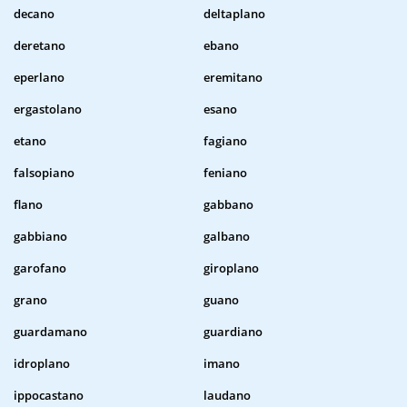
decano
deltaplano
deretano
ebano
eperlano
eremitano
ergastolano
esano
etano
fagiano
falsopiano
feniano
flano
gabbano
gabbiano
galbano
garofano
giroplano
grano
guano
guardamano
guardiano
idroplano
imano
ippocastano
laudano