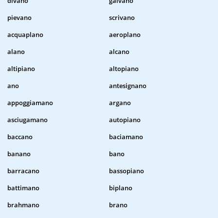
divano
galvano
pievano
scrivano
acquaplano
aeroplano
alano
alcano
altipiano
altopiano
ano
antesignano
appoggiamano
argano
asciugamano
autopiano
baccano
baciamano
banano
bano
barracano
bassopiano
battimano
biplano
brahmano
brano