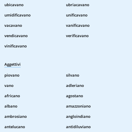
ubicavano
ubriacavano
umidificavano
unificavano
vacavano
vanificavano
vendicavano
verificavano
vinificavano
Aggettivi
piovano
silvano
vano
adleriano
africano
agostano
albano
amazzoniano
ambrosiano
angloindiano
antelucano
antidiluviano