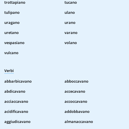
trottapiano
tucano
tulipano
ulano
uragano
urano
uretano
varano
vespasiano
volano
vulcano
Verbi
abbarbicavano
abboccavano
abdicavano
accecavano
acciaccavano
accoccavano
acidificavano
addobbavano
aggiudicavano
almanaccavano