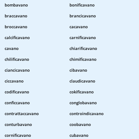
bombavano
bonificavano
braccavano
brancicavano
broccavano
cacavano
calcificavano
carnificavano
cavano
chiarificavano
chilificavano
chimificavano
ciancicavano
cibavano
ciccavano
claudicavano
codificavano
cokificavano
conficcavano
conglobavano
contrattaccavano
controindicavano
conturbavano
coobavano
cornificavano
cubavano