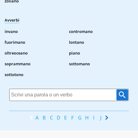
zoliano
Avverbi
invano
contromano
fuorimano
lontano
oltreoceano
piano
soprammano
sottomano
sottotono
A
B
C
D
E
F
G
H
I
J
K
L
M
N