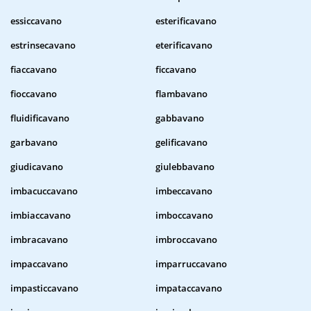
essiccavano
esterificavano
estrinsecavano
eterificavano
fiaccavano
ficcavano
fioccavano
flambavano
fluidificavano
gabbavano
garbavano
gelificavano
giudicavano
giulebbavano
imbacuccavano
imbeccavano
imbiaccavano
imboccavano
imbracavano
imbroccavano
impaccavano
imparruccavano
impasticcavano
impataccavano