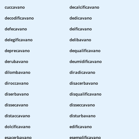
cuccavano
decalcificavano
decodificavano
dedicavano
defecavano
deificavano
delegificavano
delibavano
deprecavano
dequalificavano
derubavano
deumidificavano
dilombavano
diradicavano
diroccavano
disacerbavano
diserbavano
disqualificavano
dissecavano
disseccavano
distaccavano
disturbavano
dolcificavano
edificavano
esacerbavano
esemplificavano