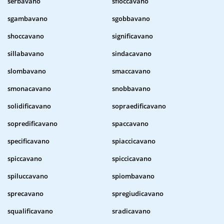
serbavano
sfioccavano
sgambavano
sgobbavano
shoccavano
significavano
sillabavano
sindacavano
slombavano
smaccavano
smonacavano
snobbavano
solidificavano
sopraedificavano
sopredificavano
spaccavano
specificavano
spiaccicavano
spiccavano
spiccicavano
spiluccavano
spiombavano
sprecavano
spregiudicavano
squalificavano
sradicavano