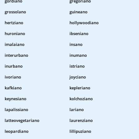
gordiano
gregoriano
grossolano
guineano
hertziano
hollywoodiano
huroniano
ibseniano
imalaiano
insano
interurbano
inumano
inurbano
istriano
ivoriano
joyciano
kafkiano
kepleriano
keynesiano
kolchoziano
lapalissiano
lariano
latteovegetariano
laurenziano
leopardiano
lillipuziano