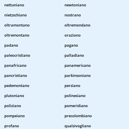
nettuniano
newtoniano
nietzschiano
nostrano
oltramontano
oltremondano
oltremontano
oraziano
padano
pagano
paleocristiano
palladiano
panafricano
panamericano
pancristiano
parkinsoniano
pedemontano
persiano
plutoniano
polinesiano
poliziano
pomeridiano
pompeiano
precolombiano
profano
qualsivogliano