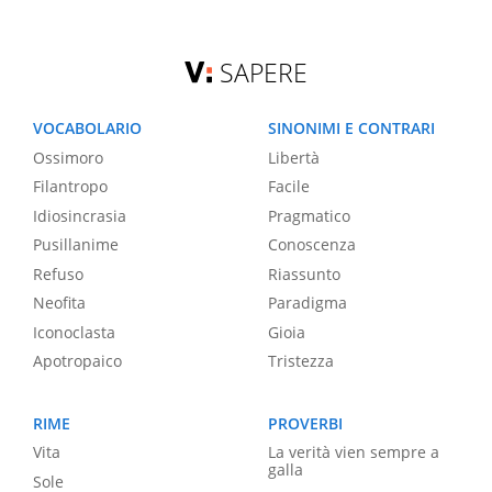
SAPERE
VOCABOLARIO
SINONIMI E CONTRARI
Ossimoro
Libertà
Filantropo
Facile
Idiosincrasia
Pragmatico
Pusillanime
Conoscenza
Refuso
Riassunto
Neofita
Paradigma
Iconoclasta
Gioia
Apotropaico
Tristezza
RIME
PROVERBI
Vita
La verità vien sempre a
galla
Sole