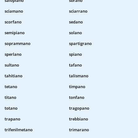
salopiano
sbrano
sciamano
sciarrano
scorfano
sedano
semipiano
solano
soprammano
spartigrano
sperlano
spiano
sultano
tafano
tahitiano
talismano
tetano
timpano
titano
tonfano
totano
tragopano
trapano
trebbiano
trifenilmetano
trimarano