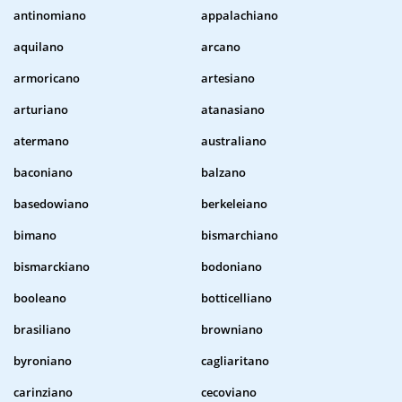
antinomiano
appalachiano
aquilano
arcano
armoricano
artesiano
arturiano
atanasiano
atermano
australiano
baconiano
balzano
basedowiano
berkeleiano
bimano
bismarchiano
bismarckiano
bodoniano
booleano
botticelliano
brasiliano
browniano
byroniano
cagliaritano
carinziano
cecoviano