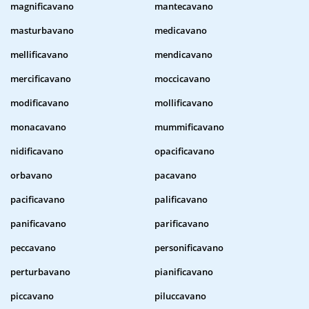
magnificavano
mantecavano
masturbavano
medicavano
mellificavano
mendicavano
mercificavano
moccicavano
modificavano
mollificavano
monacavano
mummificavano
nidificavano
opacificavano
orbavano
pacavano
pacificavano
palificavano
panificavano
parificavano
peccavano
personificavano
perturbavano
pianificavano
piccavano
piluccavano