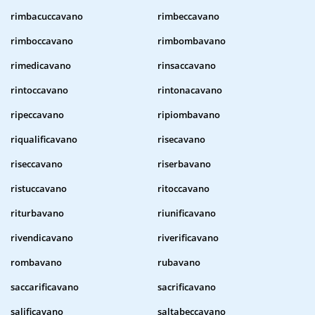
rimbacuccavano
rimbeccavano
rimboccavano
rimbombavano
rimedicavano
rinsaccavano
rintoccavano
rintonacavano
ripeccavano
ripiombavano
riqualificavano
risecavano
riseccavano
riserbavano
ristuccavano
ritoccavano
riturbavano
riunificavano
rivendicavano
riverificavano
rombavano
rubavano
saccarificavano
sacrificavano
salificavano
saltabeccavano