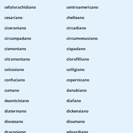
cefalorachidiano
centroamericano
cesariano
chelleano
ciceroniano
circadiano
circumpadano
circumvesuviano
cismontano
cispadano
citramontano
clorofilliano
colcosiano
colligiano
confuciano
copernicano
cumano
danubiano
deamicisiano
diafano
diatermano
dickensiano
diocesano
disumano
draconiano
edoardiano