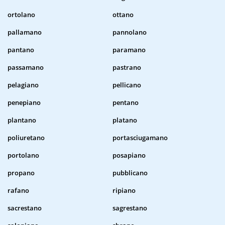
ortolano
ottano
pallamano
pannolano
pantano
paramano
passamano
pastrano
pelagiano
pellicano
penepiano
pentano
plantano
platano
poliuretano
portasciugamano
portolano
posapiano
propano
pubblicano
rafano
ripiano
sacrestano
sagrestano