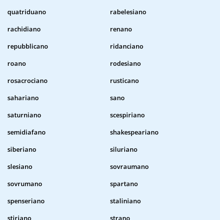
quatriduano
rabelesiano
rachidiano
renano
repubblicano
ridanciano
roano
rodesiano
rosacrociano
rusticano
sahariano
sano
saturniano
scespiriano
semidiafano
shakespeariano
siberiano
siluriano
slesiano
sovraumano
sovrumano
spartano
spenseriano
staliniano
stiriano
strano