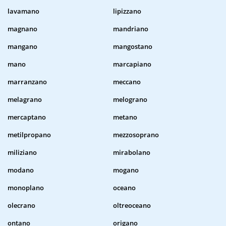
lavamano
lipizzano
magnano
mandriano
mangano
mangostano
mano
marcapiano
marranzano
meccano
melagrano
melograno
mercaptano
metano
metilpropano
mezzosoprano
miliziano
mirabolano
modano
mogano
monoplano
oceano
olecrano
oltreoceano
ontano
origano