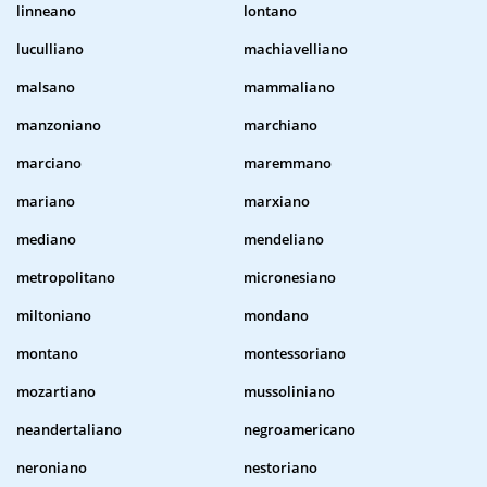
linneano
lontano
luculliano
machiavelliano
malsano
mammaliano
manzoniano
marchiano
marciano
maremmano
mariano
marxiano
mediano
mendeliano
metropolitano
micronesiano
miltoniano
mondano
montano
montessoriano
mozartiano
mussoliniano
neandertaliano
negroamericano
neroniano
nestoriano