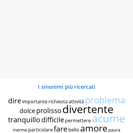
I sinonimi più ricercati
problema
dire
importante
richiesta
attività
divertente
prolisso
dolce
acume
tranquillo
difficile
permettere
amore
fare
particolare
bello
inerme
paura