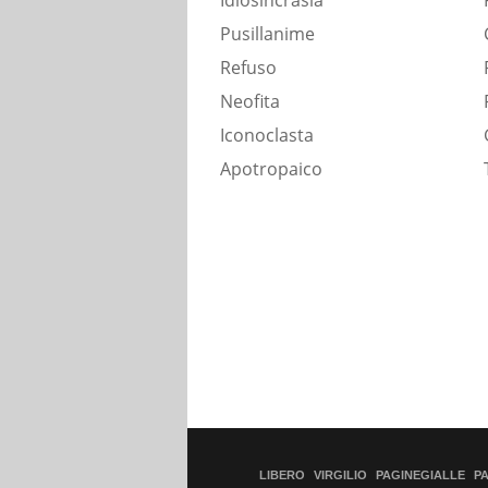
Idiosincrasia
Pusillanime
Refuso
Neofita
Iconoclasta
Apotropaico
LIBERO
VIRGILIO
PAGINEGIALLE
P