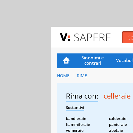
SAPERE
Sinonimi e
Vocabol
contrari
HOME
RIME
Rima con:
celleraie
Sostantivi
bandieraie
calderaie
fiammiferaie
panieraie
vomeraie
abetaie