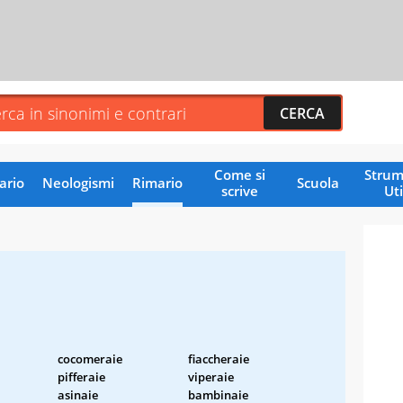
Come si
Strum
ario
Neologismi
Rimario
Scuola
scrive
Uti
cocomeraie
fiaccheraie
pifferaie
viperaie
asinaie
bambinaie