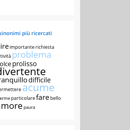
 sinonimi più ricercati
ire
importante
richiesta
problema
tività
prolisso
olce
divertente
ranquillo
difficile
acume
ermettere
fare
particolare
bello
nerme
amore
paura