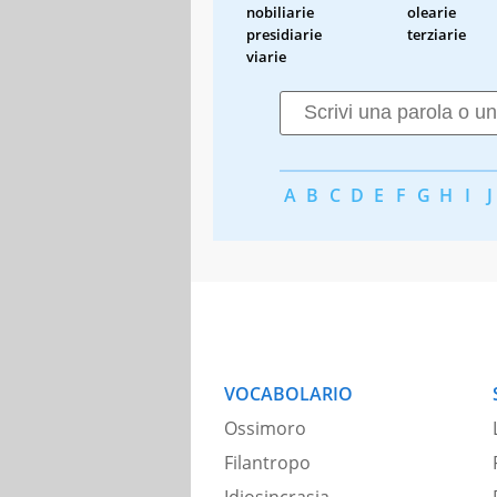
nobiliarie
olearie
presidiarie
terziarie
viarie
A
B
C
D
E
F
G
H
I
J
VOCABOLARIO
Ossimoro
Filantropo