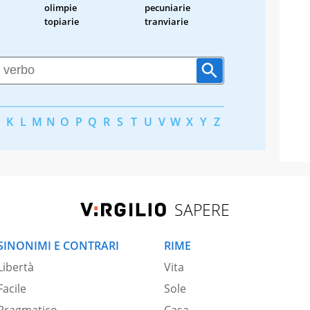
olimpie
pecuniarie
topiarie
tranviarie
K
L
M
N
O
P
Q
R
S
T
U
V
W
X
Y
Z
SAPERE
SINONIMI E CONTRARI
RIME
Libertà
Vita
Facile
Sole