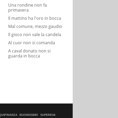
Una rondine non fa
primavera
Il mattino ha l'oro in bocca
Mal comune, mezzo gaudio
Il gioco non vale la candela
Al cuor non si comanda
A caval donato non si
guarda in bocca
QUIFINANZA
BUONISSIMO
SUPEREVA