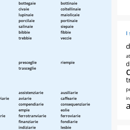
bottegaie
bottinaie
civaie
coltellinaie
lupinaie
maiolicaie
porcilaie
portinaie
salinaie
siepaie
bibbie
fibbie
I
trebbie
veccie
d
at
presceglie
riempie
d
trasceglie
t
p
assistenziarie
ausiliarie
i
iarie
aviarie
caffearie
compendiarie
consequenziarie
empie
eolie
rie
ferrotranviarie
ferroviarie
finanziarie
fondiarie
indiziarie
lesbie