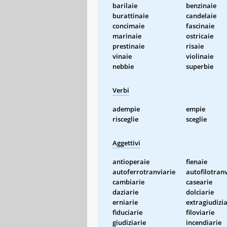
barilaie
benzinaie
burattinaie
candelaie
concimaie
fascinaie
marinaie
ostricaie
prestinaie
risaie
vinaie
violinaie
nebbie
superbie
Verbi
adempie
empie
risceglie
sceglie
Aggettivi
antioperaie
fienaie
autoferrotranviarie
autofilotranv
cambiarie
casearie
daziarie
dolciarie
erniarie
extragiudizia
fiduciarie
filoviarie
giudiziarie
incendiarie