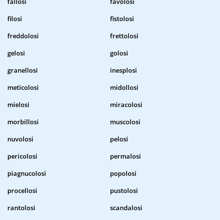
fallosi
favolosi
filosi
fistolosi
freddolosi
frettolosi
gelosi
golosi
granellosi
inesplosi
meticolosi
midollosi
mielosi
miracolosi
morbillosi
muscolosi
nuvolosi
pelosi
pericolosi
permalosi
piagnucolosi
popolosi
procellosi
pustolosi
rantolosi
scandalosi