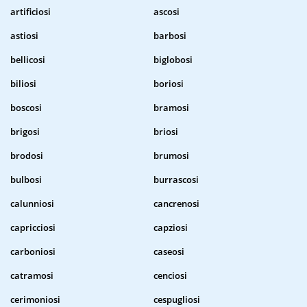
artificiosi
ascosi
astiosi
barbosi
bellicosi
biglobosi
biliosi
boriosi
boscosi
bramosi
brigosi
briosi
brodosi
brumosi
bulbosi
burrascosi
calunniosi
cancrenosi
capricciosi
capziosi
carboniosi
caseosi
catramosi
cenciosi
cerimoniosi
cespugliosi