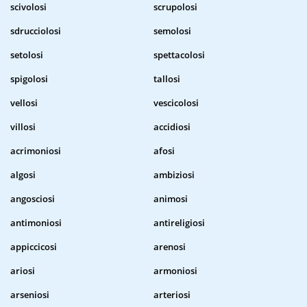
scivolosi
scrupolosi
sdrucciolosi
semolosi
setolosi
spettacolosi
spigolosi
tallosi
vellosi
vescicolosi
villosi
accidiosi
acrimoniosi
afosi
algosi
ambiziosi
angosciosi
animosi
antimoniosi
antireligiosi
appiccicosi
arenosi
ariosi
armoniosi
arseniosi
arteriosi