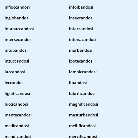
infioccandosi
infoibandosi
inglobandosi
insaccandosi
intabaccandosi
intaccandosi
intersecandosi
intonacandosi
intubandosi
inurbandosi
inzuccandosi
ipotecandosi
laccandosi
lambiccandosi
leccandosi
libandosi
lignificandosi
lubrificandosi
luccicandosi
magnificandosi
mantecandosi
masturbandosi
medicandosi
mellificandosi
mendicandosi
mercificandosi