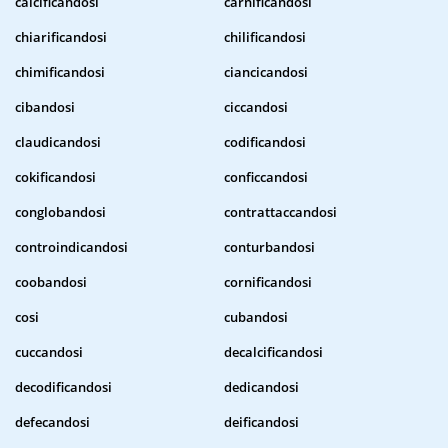
calcificandosi
carnificandosi
chiarificandosi
chilificandosi
chimificandosi
ciancicandosi
cibandosi
ciccandosi
claudicandosi
codificandosi
cokificandosi
conficcandosi
conglobandosi
contrattaccandosi
controindicandosi
conturbandosi
coobandosi
cornificandosi
cosi
cubandosi
cuccandosi
decalcificandosi
decodificandosi
dedicandosi
defecandosi
deificandosi