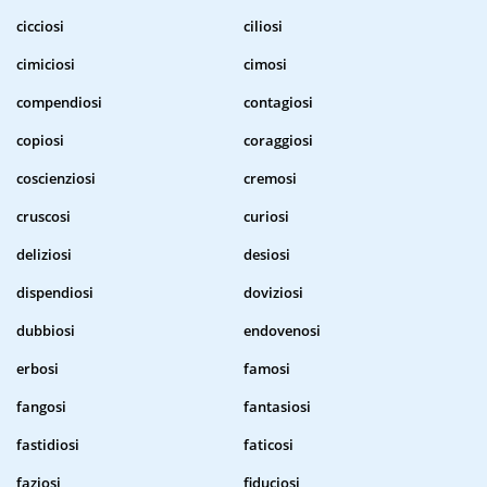
cicciosi
ciliosi
cimiciosi
cimosi
compendiosi
contagiosi
copiosi
coraggiosi
coscienziosi
cremosi
cruscosi
curiosi
deliziosi
desiosi
dispendiosi
doviziosi
dubbiosi
endovenosi
erbosi
famosi
fangosi
fantasiosi
fastidiosi
faticosi
faziosi
fiduciosi