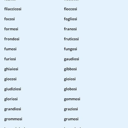
filaccicosi
fioccosi
focosi
fogliosi
formosi
franosi
frondosi
fruticosi
fumosi
fungosi
furiosi
gaudiosi
ghiaiosi
gibbosi
giocosi
gioiosi
giudiziosi
globosi
gloriosi
gommosi
grandiosi
graziosi
grommosi
grumosi