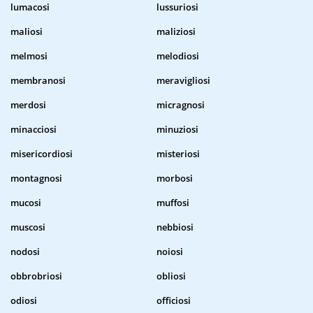
lumacosi
lussuriosi
maliosi
maliziosi
melmosi
melodiosi
membranosi
meravigliosi
merdosi
micragnosi
minacciosi
minuziosi
misericordiosi
misteriosi
montagnosi
morbosi
mucosi
muffosi
muscosi
nebbiosi
nodosi
noiosi
obbrobriosi
obliosi
odiosi
officiosi