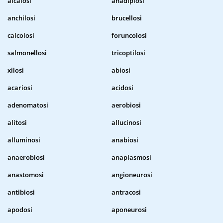
alcalosi
anadiplosi
anchilosi
brucellosi
calcolosi
foruncolosi
salmonellosi
tricoptilosi
xilosi
abiosi
acariosi
acidosi
adenomatosi
aerobiosi
alitosi
allucinosi
alluminosi
anabiosi
anaerobiosi
anaplasmosi
anastomosi
angioneurosi
antibiosi
antracosi
apodosi
aponeurosi