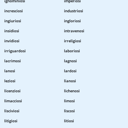
ignominiosi
imperiosi
incresciosi
industriosi
ingiuriosi
ingloriosi
insidiosi
intravenosi
invidiosi
irreligiosi
irriguardosi
laboriosi
lacrimosi
lagnosi
lanosi
lardosi
leziosi
lianosi
licenziosi
lichenosi
limacciosi
limosi
lisciviosi
liscosi
litigiosi
litiosi