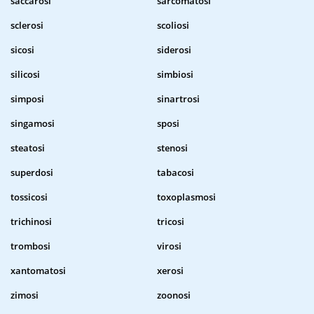
saccarosi
sarcomatosi
sclerosi
scoliosi
sicosi
siderosi
silicosi
simbiosi
simposi
sinartrosi
singamosi
sposi
steatosi
stenosi
superdosi
tabacosi
tossicosi
toxoplasmosi
trichinosi
tricosi
trombosi
virosi
xantomatosi
xerosi
zimosi
zoonosi