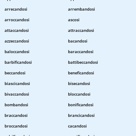
arrecandosi
arrembandosi
arroccandosi
ascosi
attaccandosi
attraccandosi
azzeccandosi
bacandosi
baloccandosi
baraccandosi
barbificandosi
battibeccandosi
beccandosi
beneficandosi
biascicandosi
bisecandosi
bivaccandosi
bloccandosi
bombandosi
bonificandosi
braccandosi
brancicandosi
broccandosi
cacandosi