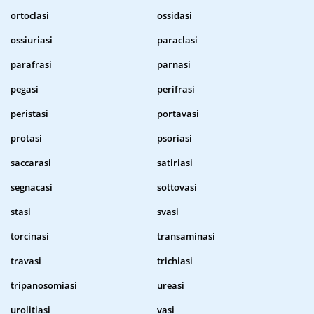
ortoclasi
ossidasi
ossiuriasi
paraclasi
parafrasi
parnasi
pegasi
perifrasi
peristasi
portavasi
protasi
psoriasi
saccarasi
satiriasi
segnacasi
sottovasi
stasi
svasi
torcinasi
transaminasi
travasi
trichiasi
tripanosomiasi
ureasi
urolitiasi
vasi