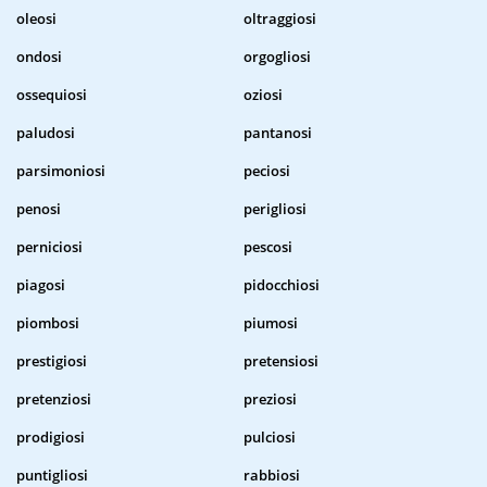
oleosi
oltraggiosi
ondosi
orgogliosi
ossequiosi
oziosi
paludosi
pantanosi
parsimoniosi
peciosi
penosi
perigliosi
perniciosi
pescosi
piagosi
pidocchiosi
piombosi
piumosi
prestigiosi
pretensiosi
pretenziosi
preziosi
prodigiosi
pulciosi
puntigliosi
rabbiosi