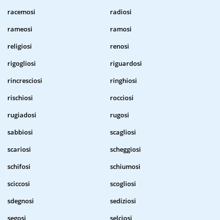
racemosi
radiosi
rameosi
ramosi
religiosi
renosi
rigogliosi
riguardosi
rincresciosi
ringhiosi
rischiosi
rocciosi
rugiadosi
rugosi
sabbiosi
scagliosi
scariosi
scheggiosi
schifosi
schiumosi
sciccosi
scogliosi
sdegnosi
sediziosi
segosi
selciosi