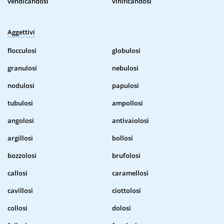
vendicandosi
vinificandosi
Aggettivi
flocculosi
globulosi
granulosi
nebulosi
nodulosi
papulosi
tubulosi
ampollosi
angolosi
antivaiolosi
argillosi
bollosi
bozzolosi
brufolosi
callosi
caramellosi
cavillosi
ciottolosi
collosi
dolosi