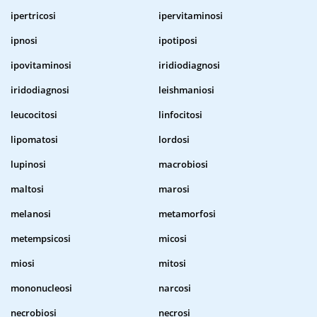
ipertricosi
ipervitaminosi
ipnosi
ipotiposi
ipovitaminosi
iridiodiagnosi
iridodiagnosi
leishmaniosi
leucocitosi
linfocitosi
lipomatosi
lordosi
lupinosi
macrobiosi
maltosi
marosi
melanosi
metamorfosi
metempsicosi
micosi
miosi
mitosi
mononucleosi
narcosi
necrobiosi
necrosi