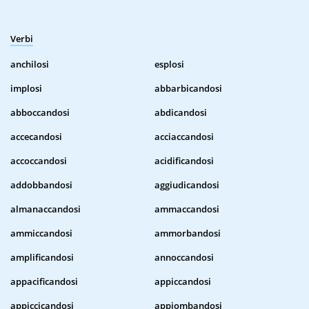
Verbi
anchilosi
esplosi
implosi
abbarbicandosi
abboccandosi
abdicandosi
accecandosi
acciaccandosi
accoccandosi
acidificandosi
addobbandosi
aggiudicandosi
almanaccandosi
ammaccandosi
ammiccandosi
ammorbandosi
amplificandosi
annoccandosi
appacificandosi
appiccandosi
appiccicandosi
appiombandosi