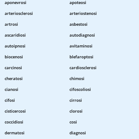
aponevrosi
apoteosi
arteriosclerosi
arteriostenosi
artrosi
asbestosi
ascaridiosi
autodiagnosi
autoipnosi
avitaminosi
biocenosi
blefaroptosi
carcinosi
cardiosclerosi
cheratosi
chimosi
cianosi
cifoscoliosi
cifosi
cirrosi
cisticercosi
clorosi
coccidiosi
cosi
dermatosi
diagnosi