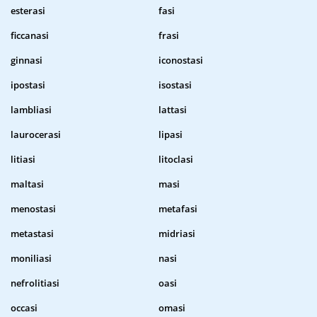
esterasi
fasi
ficcanasi
frasi
ginnasi
iconostasi
ipostasi
isostasi
lambliasi
lattasi
laurocerasi
lipasi
litiasi
litoclasi
maltasi
masi
menostasi
metafasi
metastasi
midriasi
moniliasi
nasi
nefrolitiasi
oasi
occasi
omasi