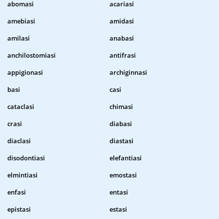
abomasi
acariasi
amebiasi
amidasi
amilasi
anabasi
anchilostomiasi
antifrasi
appigionasi
archiginnasi
basi
casi
cataclasi
chimasi
crasi
diabasi
diaclasi
diastasi
disodontiasi
elefantiasi
elmintiasi
emostasi
enfasi
entasi
epistasi
estasi