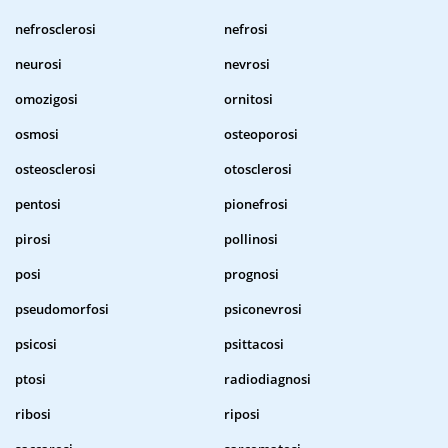
nefrosclerosi
nefrosi
neurosi
nevrosi
omozigosi
ornitosi
osmosi
osteoporosi
osteosclerosi
otosclerosi
pentosi
pionefrosi
pirosi
pollinosi
posi
prognosi
pseudomorfosi
psiconevrosi
psicosi
psittacosi
ptosi
radiodiagnosi
ribosi
riposi