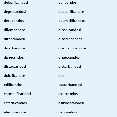
delegificandosi
delibandosi
deprecandosi
dequalificandosi
derubandosi
deumidificandosi
dilombandosi
diradicandosi
diroccandosi
disacerbandosi
diserbandosi
disqualificandosi
dissecandosi
disseccandosi
distaccandosi
disturbandosi
dolcificandosi
dosi
edificandosi
esacerbandosi
esemplificandosi
essiccandosi
esterificandosi
estrinsecandosi
eterificandosi
fiaccandosi