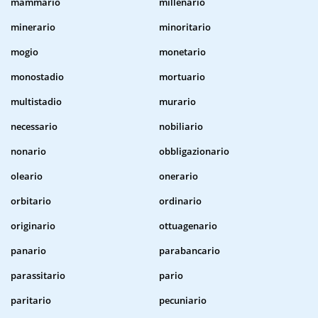
mammario
millenario
minerario
minoritario
mogio
monetario
monostadio
mortuario
multistadio
murario
necessario
nobiliario
nonario
obbligazionario
oleario
onerario
orbitario
ordinario
originario
ottuagenario
panario
parabancario
parassitario
pario
paritario
pecuniario