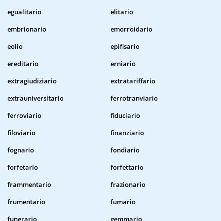
egualitario
elitario
embrionario
emorroidario
eolio
epifisario
ereditario
erniario
extragiudiziario
extratariffario
extrauniversitario
ferrotranviario
ferroviario
fiduciario
filoviario
finanziario
fognario
fondiario
forfetario
forfettario
frammentario
frazionario
frumentario
fumario
funerario
gemmario