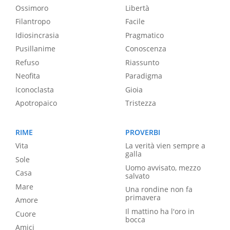
Ossimoro
Libertà
Filantropo
Facile
Idiosincrasia
Pragmatico
Pusillanime
Conoscenza
Refuso
Riassunto
Neofita
Paradigma
Iconoclasta
Gioia
Apotropaico
Tristezza
RIME
PROVERBI
Vita
La verità vien sempre a
galla
Sole
Uomo avvisato, mezzo
Casa
salvato
Mare
Una rondine non fa
primavera
Amore
Il mattino ha l'oro in
Cuore
bocca
Amici