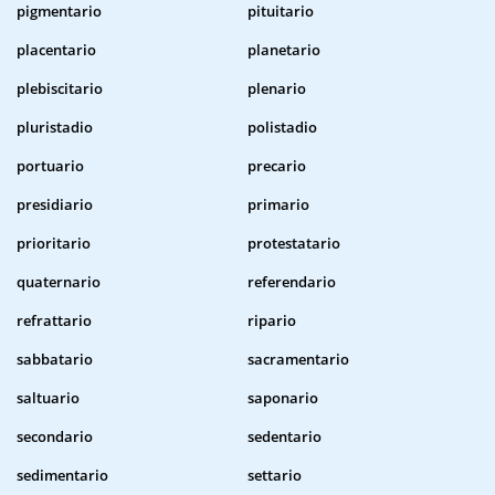
pigmentario
pituitario
placentario
planetario
plebiscitario
plenario
pluristadio
polistadio
portuario
precario
presidiario
primario
prioritario
protestatario
quaternario
referendario
refrattario
ripario
sabbatario
sacramentario
saltuario
saponario
secondario
sedentario
sedimentario
settario