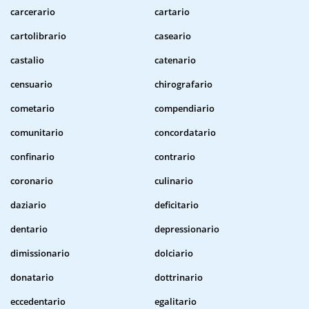
carcerario
cartario
cartolibrario
caseario
castalio
catenario
censuario
chirografario
cometario
compendiario
comunitario
concordatario
confinario
contrario
coronario
culinario
daziario
deficitario
dentario
depressionario
dimissionario
dolciario
donatario
dottrinario
eccedentario
egalitario