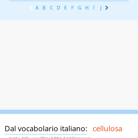
A
B
C
D
E
F
G
H
I
J
K
L
M
N
Dal vocabolario italiano:
cellulosa