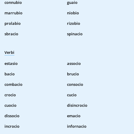
connubio
guaio
marrubio
niobio
prolabio
rizobio
sbracio
spinacio
Verbi
estasio
associo
bacio
brucio
combacio
consocio
crocio
cucio
cuocio
disincrocio
dissocio
emacio
incrocio
infornacio