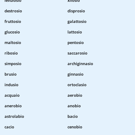
levulosio
xilosio
destrosio
disprosio
fruttosio
galattosio
glucosio
lattosio
maltosio
pentosio
ribosio
saccarosio
simposio
archiginnasio
brusio
ginnasio
indusio
ortoclasio
acquaio
aerobio
anerobio
anobio
astrolabio
bacio
cacio
cenobio