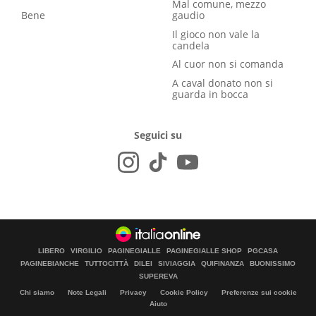
Mal comune, mezzo
Bene
gaudio
Il gioco non vale la
candela
Al cuor non si comanda
A caval donato non si
guarda in bocca
Seguici su
LIBERO
VIRGILIO
PAGINEGIALLE
PAGINEGIALLE SHOP
PGCASA
PAGINEBIANCHE
TUTTOCITTÀ
DILEI
SIVIAGGIA
QUIFINANZA
BUONISSIMO
SUPEREVA
Chi siamo
Note Legali
Privacy
Cookie Policy
Preferenze sui cookie
Aiuto