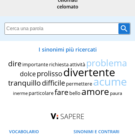
celomati
celomato
I sinonimi più ricercati
problema
dire
importante
richiesta
attività
divertente
prolisso
dolce
acume
tranquillo
difficile
permettere
amore
fare
particolare
bello
inerme
paura
SAPERE
VOCABOLARIO
SINONIMI E CONTRARI