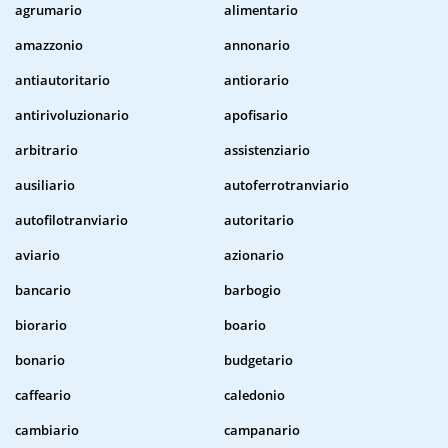
agrumario
alimentario
amazzonio
annonario
antiautoritario
antiorario
antirivoluzionario
apofisario
arbitrario
assistenziario
ausiliario
autoferrotranviario
autofilotranviario
autoritario
aviario
azionario
bancario
barbogio
biorario
boario
bonario
budgetario
caffeario
caledonio
cambiario
campanario