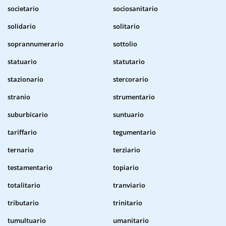
societario
sociosanitario
solidario
solitario
soprannumerario
sottolio
statuario
statutario
stazionario
stercorario
stranio
strumentario
suburbicario
suntuario
tariffario
tegumentario
ternario
terziario
testamentario
topiario
totalitario
tranviario
tributario
trinitario
tumultuario
umanitario