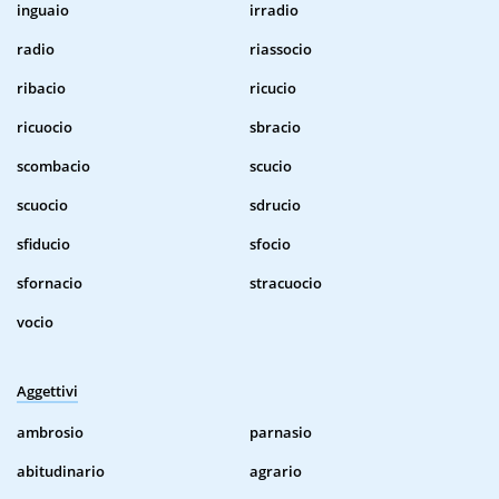
inguaio
irradio
radio
riassocio
ribacio
ricucio
ricuocio
sbracio
scombacio
scucio
scuocio
sdrucio
sfiducio
sfocio
sfornacio
stracuocio
vocio
Aggettivi
ambrosio
parnasio
abitudinario
agrario