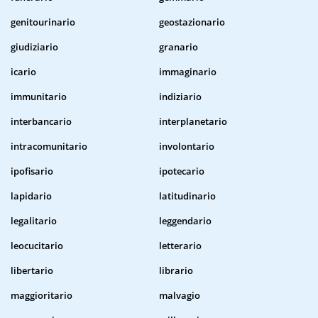
genitourinario
geostazionario
giudiziario
granario
icario
immaginario
immunitario
indiziario
interbancario
interplanetario
intracomunitario
involontario
ipofisario
ipotecario
lapidario
latitudinario
legalitario
leggendario
leocucitario
letterario
libertario
librario
maggioritario
malvagio