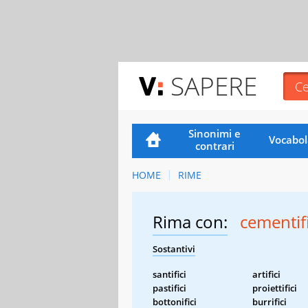
SAPERE
Sinonimi e
Vocabol
contrari
HOME
RIME
Rima con:
cementifi
Sostantivi
santifici
artifici
pastifici
proiettifici
bottonifici
burrifici