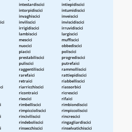
intestardiscici
intiepidiscici
intorpidiscici
intumidiscici
invaghiscici
inveiscici
ici
inviliscici
inviscidiscici
irrigidiscici
irruvidiscici
lambiscici
largiscici
mescici
muffiscici
nuocici
obbediscici
piacici
poliscici
prestabiliscici
progrediscici
puliscici
putrefaici
raggentiliscici
rammolliscici
rarefaici
rattiepidiscici
retraici
riabbelliscici
ci
riarricchiscici
riassorbici
ricontraici
ricrescici
riescici
rifaici
i
rimbelliscici
rimbiondiscici
rimpiccioliscici
rimpiccoliscici
i
rinciviliscici
rincrescici
rindeboliscici
ringagliardiscici
i
rinsecchiscici
rinselvatichiscici