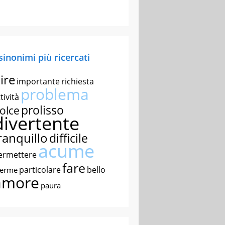
 sinonimi più ricercati
ire
importante
richiesta
problema
tività
prolisso
olce
divertente
ranquillo
difficile
acume
ermettere
fare
particolare
bello
nerme
amore
paura