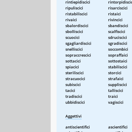
rintiepidiscici
rintorpidisci
ripuliscici
risarciscici
ristabiliscici
ristaici
rivaici
rivincici
sbalordiscici
sbandiscici
sbolliscici
scalfiscici
scuocici
sdruciscici
sgagliardiscici
sgradiscici
snelliscici
soccombici
sopraccrescici
sopraffaici
sottacici
sottostaici
spiacici
stabiliscici
steriliscici
storcici
stracuocici
strafaici
subiscici
suppliscici
tacici
talliscici
tradiscici
traici
ubbidiscici
vagiscici
Aggettivi
antiscientifici
ascientifici