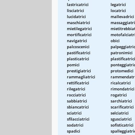
lastricatrici
legatrici
lisciatrici
locatrici
lucidatrici
mallevadrici
maschiatrici
massaggiatri
mietilegatrici
mietitrebbiat
mortificatrici
motofalciatri
navigatrici
obici
palcoscenici
palpeggiatric
pastificatrici
patronimici
plasticatrici
plastificatric
pomici
ponteggiatric
prestigiatrici
protomedici
rammagliatrici
rammendatri
rettificatrici
ricalcatrici
rilegatrici
rimondatrici
rocciatrici
rogatrici
sabbiatrici
sarchiatrici
sbiancatrici
scarificatrici
sciatrici
selciatrici
sfilacciatrici
sgusciatrici
sodatrici
sofisticatrici
spadici
spalleggiatri