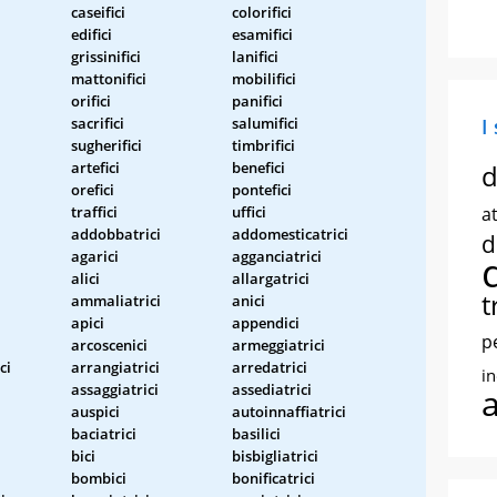
caseifici
colorifici
edifici
esamifici
grissinifici
lanifici
mattonifici
mobilifici
orifici
panifici
sacrifici
salumifici
I
sugherifici
timbrifici
artefici
benefici
d
orefici
pontefici
traffici
uffici
at
addobbatrici
addomesticatrici
d
agarici
agganciatrici
alici
allargatrici
t
ammaliatrici
anici
apici
appendici
p
arcoscenici
armeggiatrici
ci
arrangiatrici
arredatrici
i
assaggiatrici
assediatrici
auspici
autoinnaffiatrici
baciatrici
basilici
i
bici
bisbigliatrici
bombici
bonificatrici