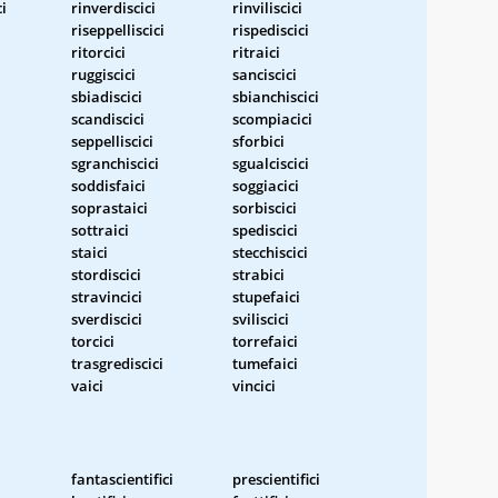
ci
rinverdiscici
rinviliscici
riseppelliscici
rispediscici
ritorcici
ritraici
ruggiscici
sanciscici
sbiadiscici
sbianchiscici
scandiscici
scompiacici
seppelliscici
sforbici
sgranchiscici
sgualciscici
soddisfaici
soggiacici
soprastaici
sorbiscici
sottraici
spediscici
staici
stecchiscici
stordiscici
strabici
stravincici
stupefaici
sverdiscici
sviliscici
torcici
torrefaici
trasgrediscici
tumefaici
vaici
vincici
fantascientifici
prescientifici