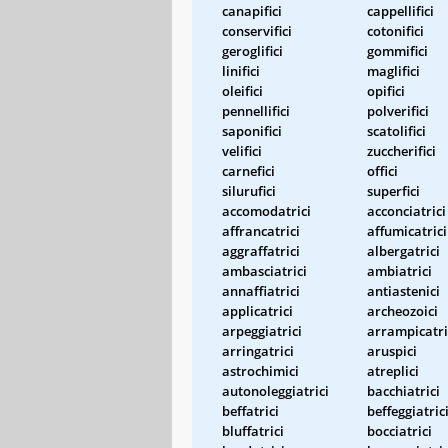
canapifici
cappellifici
conservifici
cotonifici
geroglifici
gommifici
linifici
maglifici
oleifici
opifici
pennellifici
polverifici
saponifici
scatolifici
velifici
zuccherifici
carnefici
offici
silurufici
superfici
accomodatrici
acconciatrici
affrancatrici
affumicatrici
aggraffatrici
albergatrici
ambasciatrici
ambiatrici
annaffiatrici
antiastenici
applicatrici
archeozoici
arpeggiatrici
arrampicatri
arringatrici
aruspici
astrochimici
atreplici
autonoleggiatrici
bacchiatrici
beffatrici
beffeggiatric
bluffatrici
bocciatrici