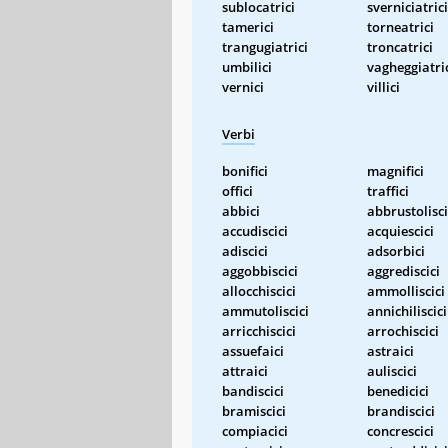
sublocatrici
sverniciatrici
tamerici
torneatrici
trangugiatrici
troncatrici
umbilici
vagheggiatri
vernici
villici
Verbi
bonifici
magnifici
offici
traffici
abbici
abbrustolisci
accudiscici
acquiescici
adiscici
adsorbici
aggobbiscici
aggrediscici
allocchiscici
ammolliscici
ammutoliscici
annichiliscici
arricchiscici
arrochiscici
assuefaici
astraici
attraici
auliscici
bandiscici
benedicici
bramiscici
brandiscici
compiacici
concrescici