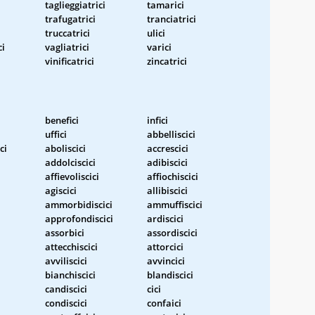
taglieggiatrici
tamarici
trafugatrici
tranciatrici
truccatrici
ulici
ci
vagliatrici
varici
vinificatrici
zincatrici
benefici
infici
uffici
abbelliscici
ci
aboliscici
accrescici
addolciscici
adibiscici
affievoliscici
affiochiscici
agiscici
allibiscici
ammorbidiscici
ammuffiscici
approfondiscici
ardiscici
assorbici
assordiscici
attecchiscici
attorcici
avviliscici
avvincici
bianchiscici
blandiscici
candiscici
cici
condiscici
confaici