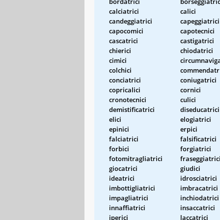
bordatrici
borseggiatric
calciatrici
calici
candeggiatrici
capeggiatrici
capocomici
capotecnici
cascatrici
castigatrici
chierici
chiodatrici
cimici
circumnaviga
colchici
commendatri
conciatrici
coniugatrici
copricalici
cornici
cronotecnici
culici
demistificatrici
diseducatrici
elici
elogiatrici
epinici
erpici
falciatrici
falsificatrici
forbici
forgiatrici
fotomitragliatrici
fraseggiatric
giocatrici
giudici
ideatrici
idrosciatrici
imbottigliatrici
imbracatrici
impagliatrici
inchiodatrici
innaffiatrici
insaccatrici
iperici
laccatrici