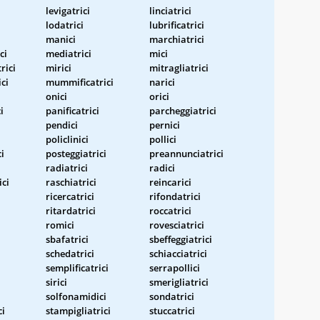
levigatrici
linciatrici
lodatrici
lubrificatrici
manici
marchiatrici
ci
mediatrici
mici
rici
mirici
mitragliatrici
ci
mummificatrici
narici
onici
orici
i
panificatrici
parcheggiatrici
pendici
pernici
i
policlinici
pollici
i
posteggiatrici
preannunciatrici
radiatrici
radici
ci
raschiatrici
reincarici
ricercatrici
rifondatrici
ritardatrici
roccatrici
romici
rovesciatrici
sbafatrici
sbeffeggiatrici
schedatrici
schiacciatrici
semplificatrici
serrapollici
sirici
smerigliatrici
solfonamidici
sondatrici
ci
stampigliatrici
stuccatrici