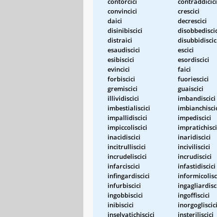
contorcici
contraddicici
convincici
crescici
daici
decrescici
disinibiscici
disobbediscic
distraici
disubbidiscic
esaudiscici
escici
esibiscici
esordiscici
evincici
faici
forbiscici
fuoriescici
gremiscici
guaiscici
illividiscici
imbandiscici
imbestialiscici
imbianchisci
impallidiscici
impediscici
impiccoliscici
impratichisci
inacidiscici
inaridiscici
incitrulliscici
inciviliscici
incrudeliscici
incrudiscici
infarciscici
infastidiscici
infingardiscici
informicolisc
infurbiscici
ingagliardisc
ingobbiscici
ingoffiscici
inibiscici
inorgogliscic
inselvatichiscici
insteriliscici