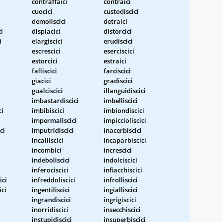
contraffaici
contraici
cuocici
custodiscici
demoliscici
detraici
i
dispiacici
distorcici
i
elargiscici
erudiscici
escrescici
eserciscici
estorcici
estraici
falliscici
farciscici
giacici
gradiscici
gualciscici
illanguidiscici
imbastardiscici
imbelliscici
ci
imbibiscici
imbiondiscici
impermaliscici
impiccioliscici
ci
imputridiscici
inacerbiscici
incalliscici
incaparbiscici
incombici
increscici
indeboliscici
indolciscici
inferociscici
infiacchiscici
ici
infreddoliscici
infrolliscici
ici
ingentiliscici
ingialliscici
ingrandiscici
ingrigiscici
i
inorridiscici
insecchiscici
instupidiscici
insuperbiscici