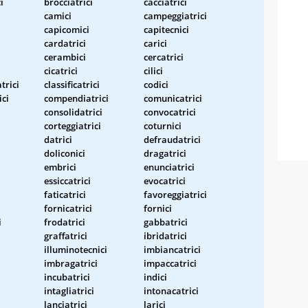
i
brocciatrici
cacciatrici
camici
campeggiatrici
capicomici
capitecnici
cardatrici
carici
cerambici
cercatrici
cicatrici
cilici
trici
classificatrici
codici
ci
compendiatrici
comunicatrici
consolidatrici
convocatrici
corteggiatrici
coturnici
datrici
defraudatrici
doliconici
dragatrici
embrici
enunciatrici
essiccatrici
evocatrici
faticatrici
favoreggiatrici
fornicatrici
fornici
i
frodatrici
gabbatrici
graffatrici
ibridatrici
illuminotecnici
imbiancatrici
imbragatrici
impaccatrici
incubatrici
indici
intagliatrici
intonacatrici
lanciatrici
larici