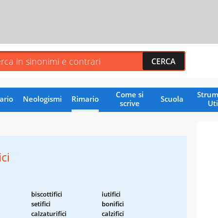
Come si
Strum
ario
Neologismi
Rimario
Scuola
scrive
Uti
ci
biscottifici
iutifici
setifici
bonifici
calzaturifici
calzifici