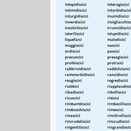
intepidiscici
interagiscici
intimidiscici
intorbidiscici
inturgidiscici
inumidiscici
inverdiscici
invigliacchisc
inzotichiscici
irrancidiscici
isteriliscici
istupidiscici
liquefaici
maledicici
muggiscici
nascici
ordiscici
pascici
precuocici
presagiscici
proibiscici
protraici
rabbrividiscici
raddolciscici
rammorbidiscici
rancidiscici
reagiscici
regrediscici
riabbici
riapplaudisci
ribadiscici
ribolliscici
ricuocici
ridaici
rimbambiscici
rimbecilliscic
rimboschiscici
rimescici
rinascici
rincitrulliscic
rincrudeliscici
rincrudiscici
ringentiliscici
ringrandiscic