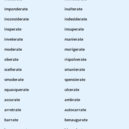
imponderate
inalterate
inconsiderate
indesiderate
insperate
insuperate
inveterate
manierate
moderate
morigerate
oberate
rispolverate
scellerate
smanierate
smoderate
spensierate
squacquerate
ulcerate
accurate
ambrate
arretrate
autocarrate
barrate
benaugurate