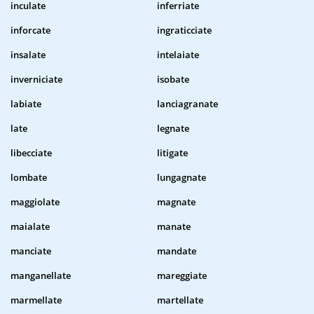
inculate
inferriate
inforcate
ingraticciate
insalate
intelaiate
inverniciate
isobate
labiate
lanciagranate
late
legnate
libecciate
litigate
lombate
lungagnate
maggiolate
magnate
maialate
manate
manciate
mandate
manganellate
mareggiate
marmellate
martellate