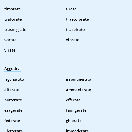
timbrate
tirate
traforate
trascolorate
trasmigrate
traspirate
varate
vibrate
virate
Aggettivi
rigenerate
irremunerate
alterate
ammanierate
butterate
efferate
esagerate
famigerate
federate
ghierate
illetterate
immoderate