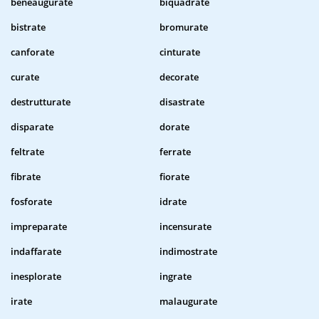
beneaugurate
biquadrate
bistrate
bromurate
canforate
cinturate
curate
decorate
destrutturate
disastrate
disparate
dorate
feltrate
ferrate
fibrate
fiorate
fosforate
idrate
impreparate
incensurate
indaffarate
indimostrate
inesplorate
ingrate
irate
malaugurate