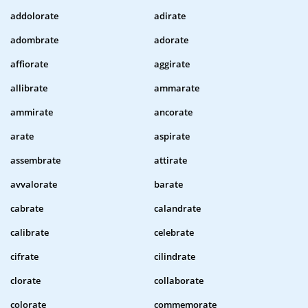
addolorate
adirate
adombrate
adorate
affiorate
aggirate
allibrate
ammarate
ammirate
ancorate
arate
aspirate
assembrate
attirate
avvalorate
barate
cabrate
calandrate
calibrate
celebrate
cifrate
cilindrate
clorate
collaborate
colorate
commemorate