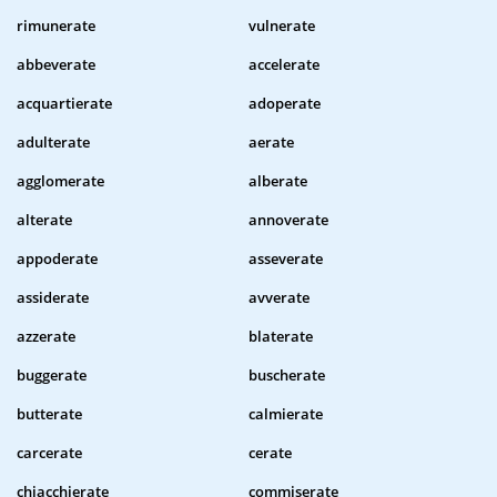
rimunerate
vulnerate
abbeverate
accelerate
acquartierate
adoperate
adulterate
aerate
agglomerate
alberate
alterate
annoverate
appoderate
asseverate
assiderate
avverate
azzerate
blaterate
buggerate
buscherate
butterate
calmierate
carcerate
cerate
chiacchierate
commiserate