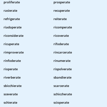
proliferate
prosperate
rasierate
recuperate
refrigerate
reiterate
riadoperate
ricomperate
riconsiderate
ricoverate
ricuperate
rifoderate
rimproverate
rincarcerate
rinfoderate
rinumerate
rioperate
rispolverate
riverberate
sbandierate
sbicchierate
scarcerate
sceverate
schiccherate
schierate
scioperate