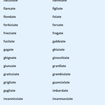
fiaccolate
fiammate
fiancate
figliate
fiondate
folate
forbiciate
forcate
frecciate
fregate
fucilate
gabbiate
gagate
ghiaiate
ghignate
ginocchiate
giuncate
granfiate
graticciate
grembiulate
grigliate
guancialate
gugliate
imbardate
incannicciate
incannucciate