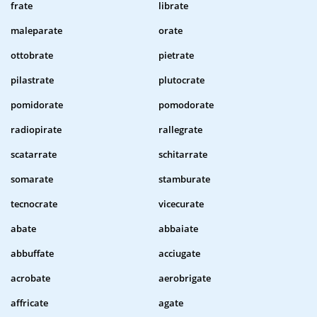
frate
librate
maleparate
orate
ottobrate
pietrate
pilastrate
plutocrate
pomidorate
pomodorate
radiopirate
rallegrate
scatarrate
schitarrate
somarate
stamburate
tecnocrate
vicecurate
abate
abbaiate
abbuffate
acciugate
acrobate
aerobrigate
affricate
agate