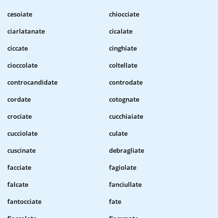
cesoiate
chiocciate
ciarlatanate
cicalate
ciccate
cinghiate
cioccolate
coltellate
controcandidate
controdate
cordate
cotognate
crociate
cucchiaiate
cucciolate
culate
cuscinate
debragliate
facciate
fagiolate
falcate
fanciullate
fantocciate
fate