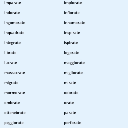
imparate
implorate
indorate
infiorate
ingombrate
innamorate
inquadrate
inspirate
integrate
ispirate
librate
logorate
lucrate
maggiorate
massacrate
migliorate
migrate
mirate
mormorate
odorate
ombrate
orate
ottenebrate
parate
peggiorate
perforate