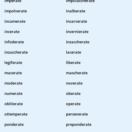
imperate
impillaccherate
impolverate
inalberate
incamerate
incarcerate
incerate
incernierate
infoderate
inzaccherate
inzuccherate
lacerate
legiferate
liberate
macerate
mascherate
moderate
noverate
numerate
oberate
obliterate
operate
ottemperate
perseverate
ponderate
preponderate