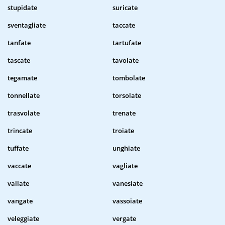
stupidate
suricate
sventagliate
taccate
tanfate
tartufate
tascate
tavolate
tegamate
tombolate
tonnellate
torsolate
trasvolate
trenate
trincate
troiate
tuffate
unghiate
vaccate
vagliate
vallate
vanesiate
vangate
vassoiate
veleggiate
vergate