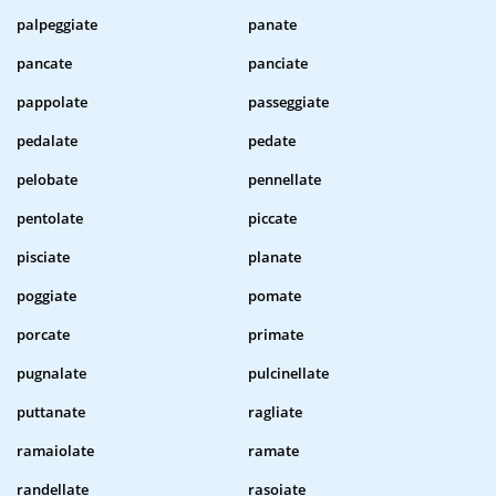
palpeggiate
panate
pancate
panciate
pappolate
passeggiate
pedalate
pedate
pelobate
pennellate
pentolate
piccate
pisciate
planate
poggiate
pomate
porcate
primate
pugnalate
pulcinellate
puttanate
ragliate
ramaiolate
ramate
randellate
rasoiate