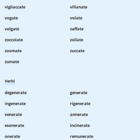
vigliaccate
villanate
vogate
volate
volgate
zaffate
zoccolate
zollate
zoomate
zuccate
zumate
Verbi
degenerate
generate
ingenerate
rigenerate
venerate
annerate
esonerate
incinerate
onerate
remunerate