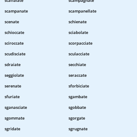
scaffalate
scampagnate
scampanate
scampanellate
scenate
schienate
schioccate
sciabolate
sciroccate
scorpacciate
scudisciate
sculacciate
sdraiate
secchiate
seggiolate
seraccate
serenate
sforbiciate
sfuriate
sgambate
sganasciate
sgobbate
sgommate
sgorgate
sgridate
sgrugnate