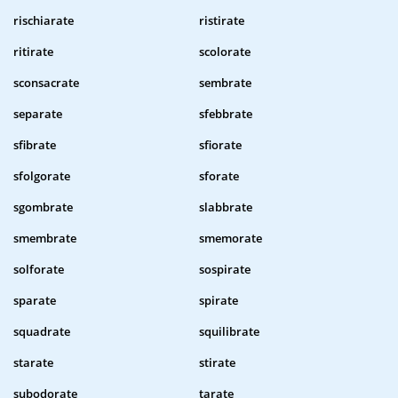
rischiarate
ristirate
ritirate
scolorate
sconsacrate
sembrate
separate
sfebbrate
sfibrate
sfiorate
sfolgorate
sforate
sgombrate
slabbrate
smembrate
smemorate
solforate
sospirate
sparate
spirate
squadrate
squilibrate
starate
stirate
subodorate
tarate