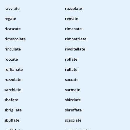
ravviate
razzolate
regate
remate
ricascate
rimenate
rimescolate
rimpatriate
rinculate
rivoltellate
roccate
rollate
ruffianate
rullate
ruzzolate
saccate
sarchiate
sarmate
sbafate
sbirciate
sbrigliate
sbruffate
sbuffate
scacciate