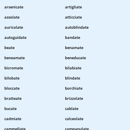
arsenicate
artigliate
assolate
atticciate
auricolate
autoblindate
autoguidate
bandate
beate
benamate
beneamate
beneducate
bicromate
bilabiate
bilobate
blindate
bloccate
borchiate
bratteate
brizzolate
bucate
cablate
cadmiate
calceolate
cammellate
campanulate