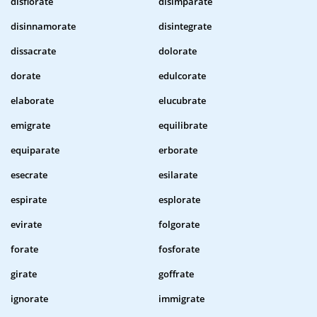
disfiorate
disimparate
disinnamorate
disintegrate
dissacrate
dolorate
dorate
edulcorate
elaborate
elucubrate
emigrate
equilibrate
equiparate
erborate
esecrate
esilarate
espirate
esplorate
evirate
folgorate
forate
fosforate
girate
goffrate
ignorate
immigrate