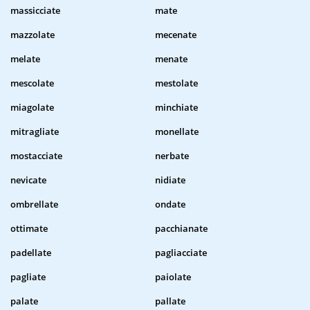
massicciate
mate
mazzolate
mecenate
melate
menate
mescolate
mestolate
miagolate
minchiate
mitragliate
monellate
mostacciate
nerbate
nevicate
nidiate
ombrellate
ondate
ottimate
pacchianate
padellate
pagliacciate
pagliate
paiolate
palate
pallate