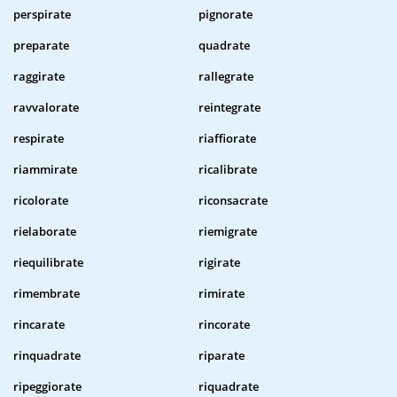
perspirate
pignorate
preparate
quadrate
raggirate
rallegrate
ravvalorate
reintegrate
respirate
riaffiorate
riammirate
ricalibrate
ricolorate
riconsacrate
rielaborate
riemigrate
riequilibrate
rigirate
rimembrate
rimirate
rincarate
rincorate
rinquadrate
riparate
ripeggiorate
riquadrate