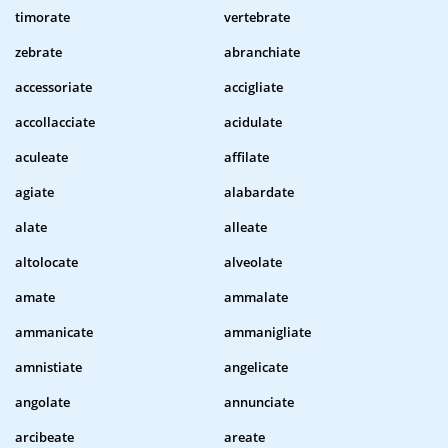
timorate
vertebrate
zebrate
abranchiate
accessoriate
accigliate
accollacciate
acidulate
aculeate
affilate
agiate
alabardate
alate
alleate
altolocate
alveolate
amate
ammalate
ammanicate
ammanigliate
amnistiate
angelicate
angolate
annunciate
arcibeate
areate