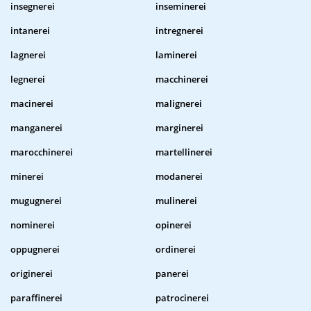
insegnerei
inseminerei
intanerei
intregnerei
lagnerei
laminerei
legnerei
macchinerei
macinerei
malignerei
manganerei
marginerei
marocchinerei
martellinerei
minerei
modanerei
mugugnerei
mulinerei
nominerei
opinerei
oppugnerei
ordinerei
originerei
panerei
paraffinerei
patrocinerei