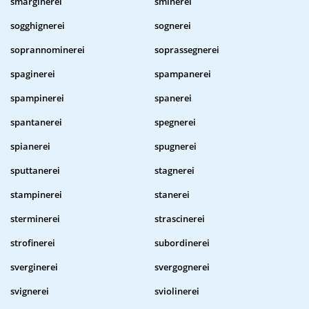
smarginerei
sminerei
sogghignerei
sognerei
soprannominerei
soprassegnerei
spaginerei
spampanerei
spampinerei
spanerei
spantanerei
spegnerei
spianerei
spugnerei
sputtanerei
stagnerei
stampinerei
stanerei
sterminerei
strascinerei
strofinerei
subordinerei
sverginerei
svergognerei
svignerei
sviolinerei