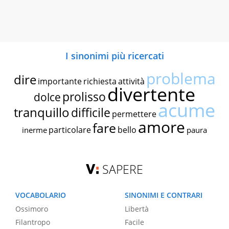
I sinonimi più ricercati
problema
dire
importante
richiesta
attività
divertente
prolisso
dolce
acume
tranquillo
difficile
permettere
amore
fare
particolare
bello
inerme
paura
SAPERE
VOCABOLARIO
SINONIMI E CONTRARI
Ossimoro
Libertà
Filantropo
Facile