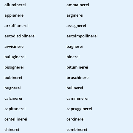
alluminerei
ammainerei
appianerei
arginerei
arruffianerei
assegnerei
autodisciplinerei
autoimpollinerei
avvicinerei
bagnerei
baluginerei
binerei
bisognerei
bituminerei
bobinerei
bruschinerei
bugnerei
bulinerei
calcinerei
camminerei
capitanerei
caprugginerei
centellinerei
cercinerei
chinerei
combinerei