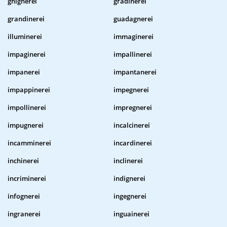
ghignerei
gradinerei
grandinerei
guadagnerei
illuminerei
immaginerei
impaginerei
impallinerei
impanerei
impantanerei
impappinerei
impegnerei
impollinerei
impregnerei
impugnerei
incalcinerei
incamminerei
incardinerei
inchinerei
inclinerei
incriminerei
indignerei
infognerei
ingegnerei
ingranerei
inguainerei