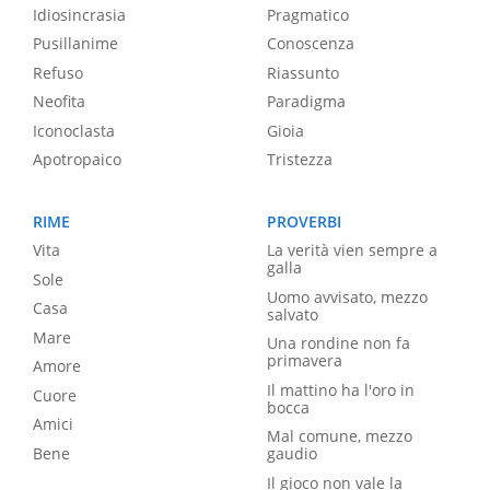
Idiosincrasia
Pragmatico
Pusillanime
Conoscenza
Refuso
Riassunto
Neofita
Paradigma
Iconoclasta
Gioia
Apotropaico
Tristezza
RIME
PROVERBI
Vita
La verità vien sempre a
galla
Sole
Uomo avvisato, mezzo
Casa
salvato
Mare
Una rondine non fa
primavera
Amore
Il mattino ha l'oro in
Cuore
bocca
Amici
Mal comune, mezzo
Bene
gaudio
Il gioco non vale la