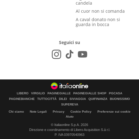
candela
Al cuor non si comanda
A caval donato non si
guarda in bocca
Seguici su
LIBERO
VIRGILIO
PAGINEGIALLE
PAGINEGIALLE SHOP
PGCASA
PAGINEBIANCHE
TUTTOCITTÀ
DILEI
SIVIAGGIA
QUIFINANZA
BUONISSIMO
SUPEREVA
Chi siamo
Note Legali
Privacy
Cookie Policy
Preferenze sui cookie
Aiuto
© Italiaonline S.p.A. 2026
Direzione e coordinamento di Libero Acquisition S.á r.l.
P. IVA 03970540963