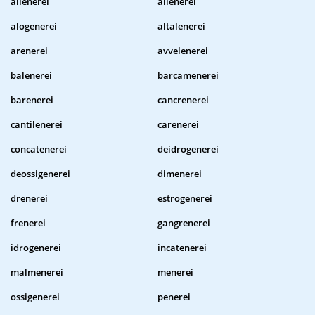
alienerei
allenerei
alogenerei
altalenerei
arenerei
avvelenerei
balenerei
barcamenerei
barenerei
cancrenerei
cantilenerei
carenerei
concatenerei
deidrogenerei
deossigenerei
dimenerei
drenerei
estrogenerei
frenerei
gangrenerei
idrogenerei
incatenerei
malmenerei
menerei
ossigenerei
penerei