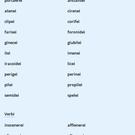
portaerei
antialisei
atenei
cirenei
clipei
corifei
farisei
foronidei
ginecei
giubilei
ilei
imenei
iracoidei
licei
perigei
perinei
pilei
propilei
semidei
spelei
Verbi
inscenerei
affienerei