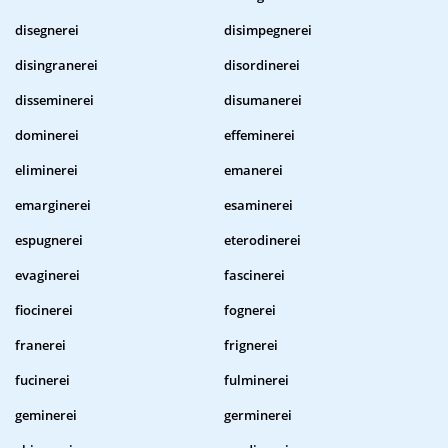
disegnerei
disimpegnerei
disingranerei
disordinerei
disseminerei
disumanerei
dominerei
effeminerei
eliminerei
emanerei
emarginerei
esaminerei
espugnerei
eterodinerei
evaginerei
fascinerei
fiocinerei
fognerei
franerei
frignerei
fucinerei
fulminerei
geminerei
germinerei