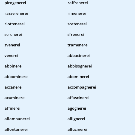
pirogenerei
raffrenerei
rasserenerei
rimenerei
riottenerei
scatenerei
serenerei
sfrenerei
svenerei
tramenerei
venerei
abbacinerei
abbinerei
abbisognerei
abbominerei
abominerei
accanerei
accompagnerei
acuminerei
affascinerei
affinerei
agognerei
allampanerei
allignerei
allontanerei
allucinerei