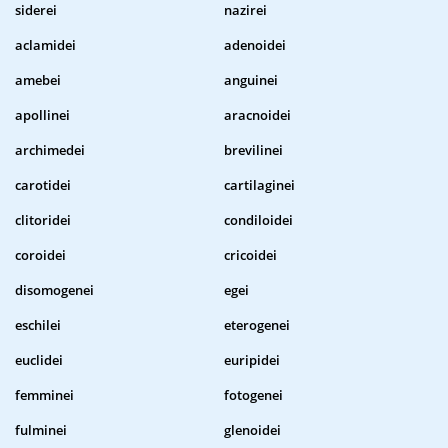
siderei
nazirei
aclamidei
adenoidei
amebei
anguinei
apollinei
aracnoidei
archimedei
brevilinei
carotidei
cartilaginei
clitoridei
condiloidei
coroidei
cricoidei
disomogenei
egei
eschilei
eterogenei
euclidei
euripidei
femminei
fotogenei
fulminei
glenoidei