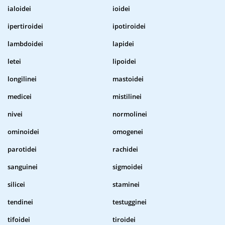
ialoidei
ioidei
ipertiroidei
ipotiroidei
lambdoidei
lapidei
letei
lipoidei
longilinei
mastoidei
medicei
mistilinei
nivei
normolinei
ominoidei
omogenei
parotidei
rachidei
sanguinei
sigmoidei
silicei
staminei
tendinei
testugginei
tifoidei
tiroidei