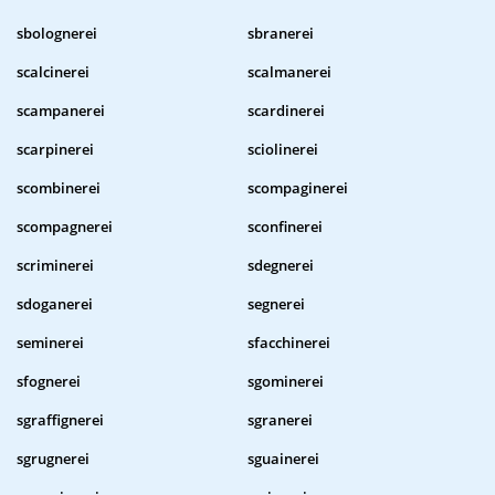
sbolognerei
sbranerei
scalcinerei
scalmanerei
scampanerei
scardinerei
scarpinerei
sciolinerei
scombinerei
scompaginerei
scompagnerei
sconfinerei
scriminerei
sdegnerei
sdoganerei
segnerei
seminerei
sfacchinerei
sfognerei
sgominerei
sgraffignerei
sgranerei
sgrugnerei
sguainerei