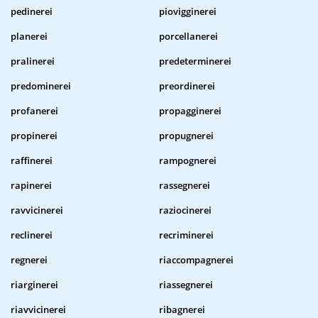
pedinerei
piovigginerei
planerei
porcellanerei
pralinerei
predeterminerei
predominerei
preordinerei
profanerei
propagginerei
propinerei
propugnerei
raffinerei
rampognerei
rapinerei
rassegnerei
ravvicinerei
raziocinerei
reclinerei
recriminerei
regnerei
riaccompagnerei
riarginerei
riassegnerei
riavvicinerei
ribagnerei