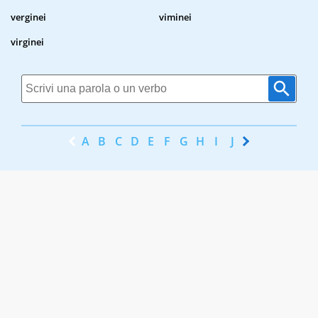
verginei
viminei
virginei
A
B
C
D
E
F
G
H
I
J
K
L
M
N