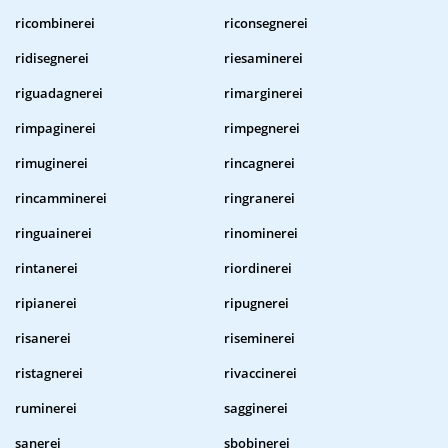
ricombinerei
riconsegnerei
ridisegnerei
riesaminerei
riguadagnerei
rimarginerei
rimpaginerei
rimpegnerei
rimuginerei
rincagnerei
rincamminerei
ringranerei
ringuainerei
rinominerei
rintanerei
riordinerei
ripianerei
ripugnerei
risanerei
riseminerei
ristagnerei
rivaccinerei
ruminerei
sagginerei
sanerei
sbobinerei