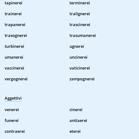
tapinerei
terminerei
trainerei
tralignerei
trapanerei
trascinerei
trasognerei
trasumanerei
turbinerei
ugnerei
umanerei
uncinerei
vaccinerei
vaticinerei
vergognerei
zampognerei
Aggettivi
venerei
cinerei
funerei
antiaerei
contraerei
eterei