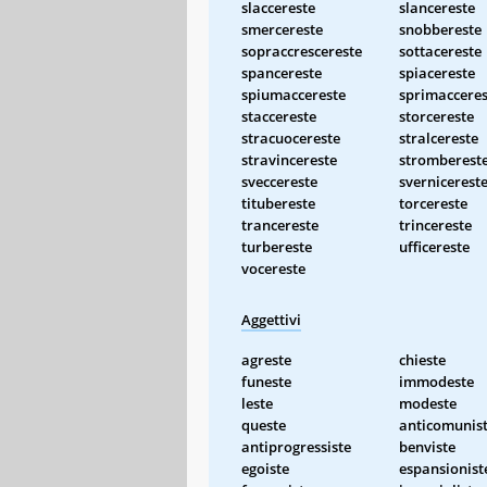
slaccereste
slancereste
smercereste
snobbereste
sopraccrescereste
sottacereste
spancereste
spiacereste
spiumaccereste
sprimacceres
staccereste
storcereste
stracuocereste
stralcereste
stravincereste
stromberest
sveccereste
svernicerest
titubereste
torcereste
trancereste
trincereste
turbereste
ufficereste
vocereste
Aggettivi
agreste
chieste
funeste
immodeste
leste
modeste
queste
anticomunis
antiprogressiste
benviste
egoiste
espansionist