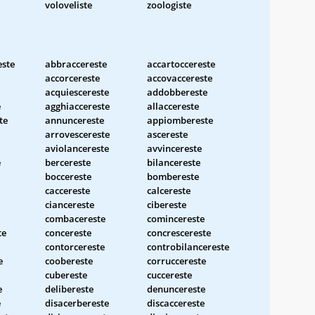
voloveliste
zoologiste
este
abbraccereste
accartoccereste
accorcereste
accovaccereste
acquiescereste
addobbereste
e
agghiaccereste
allaccereste
te
annuncereste
appiombereste
arrovescereste
ascereste
aviolancereste
avvincereste
e
bercereste
bilancereste
boccereste
bombereste
caccereste
calcereste
ciancereste
cibereste
combacereste
comincereste
te
concereste
concrescereste
contorcereste
controbilancereste
e
coobereste
corruccereste
cubereste
cuccereste
e
delibereste
denuncereste
e
disacerbereste
discaccereste