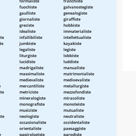
formaliste
franchiste
fuochiste
galvanostegiste
gaulliste
genealogiste
giornaliste
giraffiste
greciste
hobbiste
idealiste
immaterialiste
te
infallibiliste
intellettualiste
te
jumbiste
kayakiste
legaliste
legiste
liturgiste
lobbiste
lucidiste
luddiste
madrigaliste
manualiste
massimaliste
matrimonialiste
medievaliste
medioevaliste
e
mercantiliste
metallurgiste
te
metriciste
mezzofondiste
mineralogiste
miracoliste
monografiste
monoteiste
musiciste
mutualiste
ste
neologiste
neutraliste
occasionaliste
occidentaliste
orientaliste
paesaggiste
e
papirologiste
parodiste