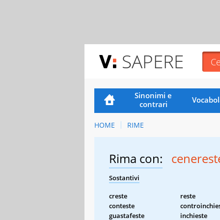
SAPERE
Sinonimi e
Vocabol
contrari
HOME
RIME
Rima con:
cenerest
Sostantivi
creste
reste
conteste
controinchie
guastafeste
inchieste