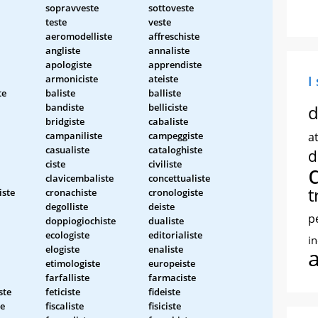
sopravveste
sottoveste
teste
veste
aeromodelliste
affreschiste
angliste
annaliste
apologiste
apprendiste
armoniciste
ateiste
I
te
baliste
balliste
bandiste
belliciste
d
bridgiste
cabaliste
campaniliste
campeggiste
at
casualiste
cataloghiste
d
ciste
civiliste
clavicembaliste
concettualiste
t
iste
cronachiste
cronologiste
degolliste
deiste
p
doppiogiochiste
dualiste
ecologiste
editorialiste
i
elogiste
enaliste
etimologiste
europeiste
farfalliste
farmaciste
ste
feticiste
fideiste
te
fiscaliste
fisiciste