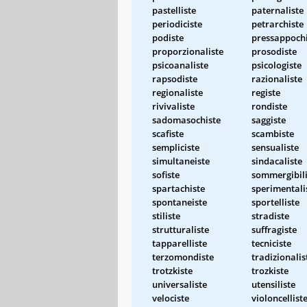
pastelliste
paternaliste
periodiciste
petrarchiste
podiste
pressappochi
proporzionaliste
prosodiste
psicoanaliste
psicologiste
rapsodiste
razionaliste
regionaliste
registe
rivivaliste
rondiste
sadomasochiste
saggiste
scafiste
scambiste
sempliciste
sensualiste
simultaneiste
sindacaliste
sofiste
sommergibili
spartachiste
sperimentali
spontaneiste
sportelliste
stiliste
stradiste
strutturaliste
suffragiste
tapparelliste
tecniciste
terzomondiste
tradizionalis
trotzkiste
trozkiste
universaliste
utensiliste
velociste
violoncellist