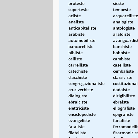
proteste
sieste
superteste
tempeste
acliste
acquarelliste
analiste
analogiste
anticapitaliste
antologiste
arabiste
araldiste
automobiliste
avanguardis
bancarelliste
banchiste
bibliste
bobbiste
calliste
cambiste
carrelliste
caselliste
catechiste
cembaliste
clacchiste
classiciste
congregazionaliste
costituzional
cruciverbiste
dadaiste
dialogiste
dirigibiliste
ebraiciste
ebraiste
elettriciste
eliografiste
enciclopediste
epigrafiste
evangeliste
fanaliste
fataliste
ferromodelli
filateliste
fisarmonicis