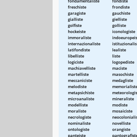
fondamentaliste
fondiste
freschiste
frondiste
garagiste
gauchiste
gialliste
gielliste
golfiste
golliste
hockeiste
iconologiste
immoraliste
indoeuropeis
internazionaliste
istituzionalis
latifondiste
lealiste
libelliste
liste
logiciste
logopediste
machiavelliste
maciste
martelliste
masochiste
meccaniciste
medagliste
melodiste
memorialist
metapsichiste
meteorologis
microanaliste
mineraliste
modelliste
modiste
moraliste
mosaiciste
necrologiste
neocoloniali
nominaliste
novelliste
ontologiste
orangiste
panteiste
pantografist