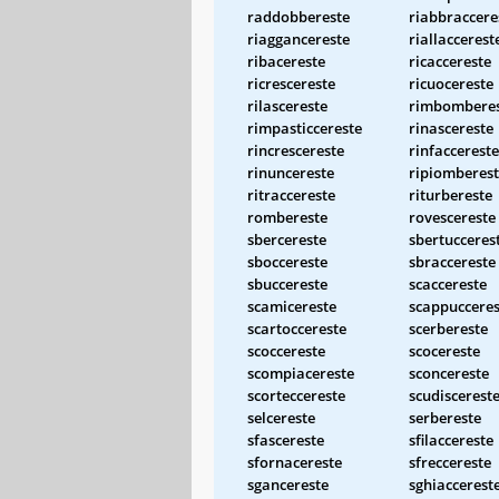
raddobbereste
riabbraccere
riaggancereste
riallaccerest
ribacereste
ricaccereste
ricrescereste
ricuocereste
rilascereste
rimbombere
rimpasticcereste
rinascereste
rincrescereste
rinfaccereste
rinuncereste
ripiomberes
ritraccereste
riturbereste
rombereste
rovescereste
sbercereste
sbertucceres
sboccereste
sbraccereste
sbuccereste
scaccereste
scamicereste
scappucceres
scartoccereste
scerbereste
scoccereste
scocereste
scompiacereste
sconcereste
scorteccereste
scudiscerest
selcereste
serbereste
sfascereste
sfilaccereste
sfornacereste
sfreccereste
sgancereste
sghiaccerest