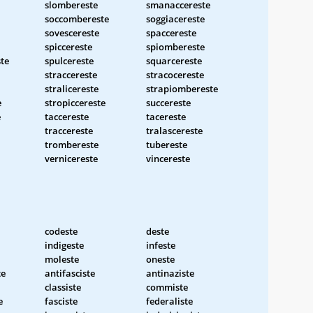
slombereste
smanaccereste
soccombereste
soggiacereste
sovescereste
spaccereste
spiccereste
spiombereste
te
spulcereste
squarcereste
straccereste
stracocereste
stralicereste
strapiombereste
e
stropiccereste
succereste
e
taccereste
tacereste
traccereste
tralascereste
trombereste
tubereste
vernicereste
vincereste
codeste
deste
indigeste
infeste
moleste
oneste
te
antifasciste
antinaziste
classiste
commiste
e
fasciste
federaliste