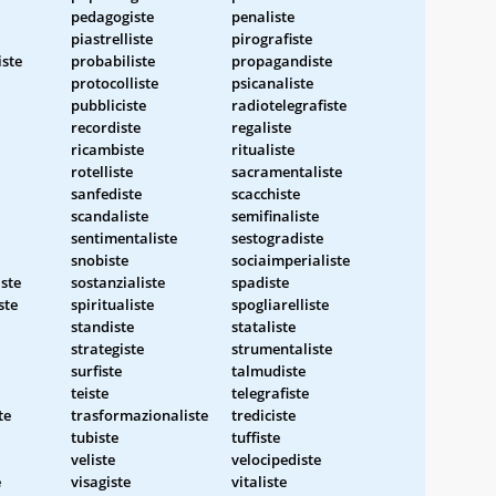
pedagogiste
penaliste
piastrelliste
pirografiste
ste
probabiliste
propagandiste
protocolliste
psicanaliste
pubbliciste
radiotelegrafiste
recordiste
regaliste
ricambiste
ritualiste
rotelliste
sacramentaliste
sanfediste
scacchiste
scandaliste
semifinaliste
sentimentaliste
sestogradiste
snobiste
sociaimperialiste
ste
sostanzialiste
spadiste
ste
spiritualiste
spogliarelliste
standiste
stataliste
strategiste
strumentaliste
surfiste
talmudiste
teiste
telegrafiste
te
trasformazionaliste
trediciste
tubiste
tuffiste
veliste
velocipediste
e
visagiste
vitaliste