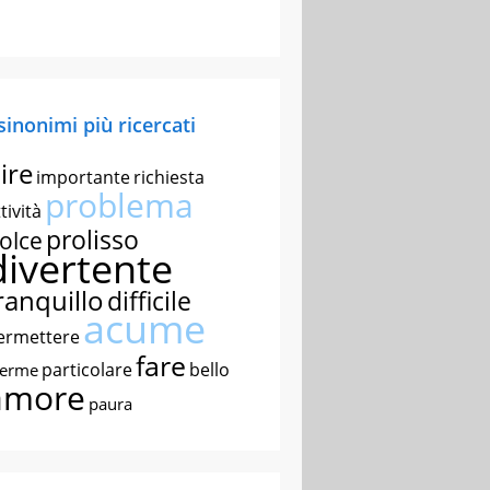
 sinonimi più ricercati
ire
importante
richiesta
problema
tività
prolisso
olce
divertente
ranquillo
difficile
acume
ermettere
fare
particolare
bello
nerme
amore
paura