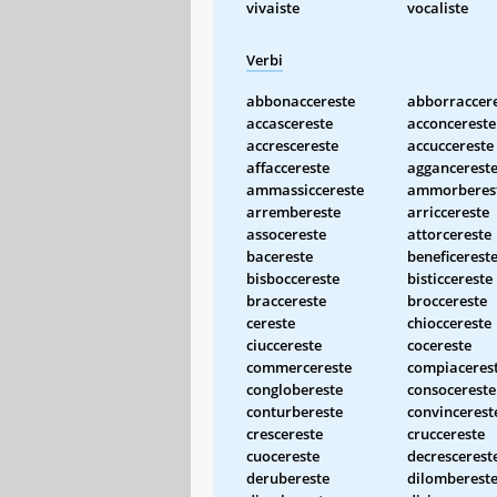
vivaiste
vocaliste
Verbi
abbonaccereste
abborraccer
accascereste
acconcereste
accrescereste
accuccereste
affaccereste
aggancerest
ammassiccereste
ammorberes
arrembereste
arriccereste
assocereste
attorcereste
bacereste
beneficerest
bisboccereste
bisticcereste
braccereste
broccereste
cereste
chioccereste
ciuccereste
cocereste
commercereste
compiaceres
conglobereste
consocereste
conturbereste
convincerest
crescereste
cruccereste
cuocereste
decrescerest
derubereste
dilomberest