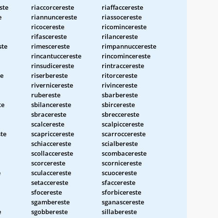
ste
riaccorcereste
riaffaccereste
e
riannuncereste
riassocereste
ricocereste
ricomincereste
rifascereste
rilancereste
ste
rimescereste
rimpannuccereste
rincantuccereste
rincomincereste
rinsudicereste
rintraccereste
te
riserbereste
ritorcereste
rivernicereste
rivincereste
rubereste
sbarbereste
te
sbilancereste
sbircereste
sbracereste
sbreccereste
scalcereste
scalpiccereste
te
scapriccereste
scarroccereste
schiaccereste
scialbereste
scollaccereste
scombacereste
scorcereste
scornicereste
e
sculaccereste
scuocereste
setaccereste
sfaccereste
sfocereste
sforbicereste
sgambereste
sganascereste
e
sgobbereste
sillabereste