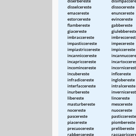
diserbereste
disimpaccere
disselcereste
dissocereste
emacereste
enuncereste
estorcereste
evincereste
flambereste
gabbereste
giacereste
giulebberest
imbraccereste
imbreccerest
impasticcereste
impecereste
impiastriccereste
impiccereste
incanniccereste
incannuccere
incapriccereste
incartoccere
incomincereste
incorniceres
incubereste
inficereste
infradicereste
inglobereste
interfaccereste
intralcereste
inurbereste
inverniceres
libereste
lincereste
masturbereste
mescereste
nocereste
nuocereste
pascereste
pasticcereste
piacereste
piombereste
precuocereste
prelibereste
rabbercereste
raccapriccer