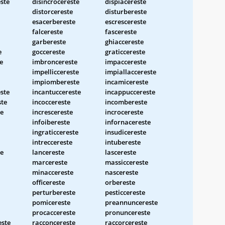
ste
disincrocereste
dispiacereste
distorcereste
disturbereste
esacerbereste
escrescereste
falcereste
fascereste
garbereste
ghiaccereste
e
goccereste
graticcereste
e
imbroncereste
impaccereste
impelliccereste
impiallaccereste
impiombereste
incamicereste
ste
incantuccereste
incappuccereste
ste
incoccereste
incombereste
te
increscereste
incrocereste
infoibereste
infornacereste
ingraticcereste
insudicereste
intreccereste
intubereste
te
lancereste
lascereste
marcereste
massiccereste
minaccereste
nascereste
officereste
orbereste
perturbereste
pesticcereste
pomicereste
preannuncereste
procaccereste
pronuncereste
este
racconcereste
raccorcereste