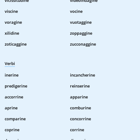
vicissitudine
videoindagine
viscine
vocine
voragine
vuotaggine
xilidine
zoppaggine
zoticaggine
zucconaggine
Verbi
inerine
incancherine
predigerine
reinserine
accorrine
apparine
aprine
comburine
comparine
concorrine
coprine
corrine