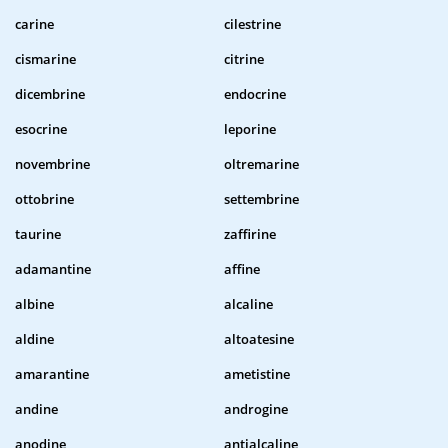
carine
cilestrine
cismarine
citrine
dicembrine
endocrine
esocrine
leporine
novembrine
oltremarine
ottobrine
settembrine
taurine
zaffirine
adamantine
affine
albine
alcaline
aldine
altoatesine
amarantine
ametistine
andine
androgine
anodine
antialcaline