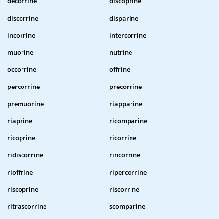
decorrine
discoprine
discorrine
disparine
incorrine
intercorrine
muorine
nutrine
occorrine
offrine
percorrine
precorrine
premuorine
riapparine
riaprine
ricomparine
ricoprine
ricorrine
ridiscorrine
rincorrine
rioffrine
ripercorrine
riscoprine
riscorrine
ritrascorrine
scomparine