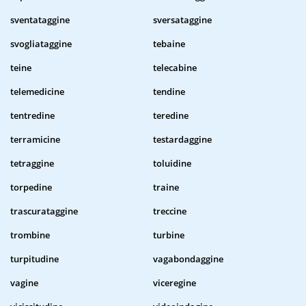
sventataggine
sversataggine
svogliataggine
tebaine
teine
telecabine
telemedicine
tendine
tentredine
teredine
terramicine
testardaggine
tetraggine
toluidine
torpedine
traine
trascurataggine
treccine
trombine
turbine
turpitudine
vagabondaggine
vagine
viceregine