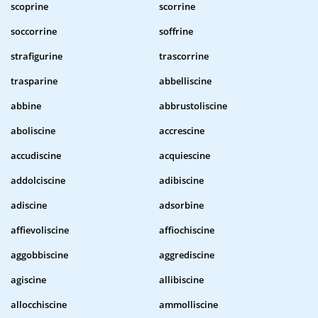
scoprine
scorrine
soccorrine
soffrine
strafigurine
trascorrine
trasparine
abbelliscine
abbine
abbrustoliscine
aboliscine
accrescine
accudiscine
acquiescine
addolciscine
adibiscine
adiscine
adsorbine
affievoliscine
affiochiscine
aggobbiscine
aggrediscine
agiscine
allibiscine
allocchiscine
ammolliscine