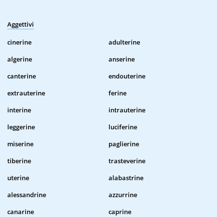
Aggettivi
cinerine
adulterine
algerine
anserine
canterine
endouterine
extrauterine
ferine
interine
intrauterine
leggerine
luciferine
miserine
paglierine
tiberine
trasteverine
uterine
alabastrine
alessandrine
azzurrine
canarine
caprine