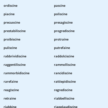
ordiscine
pascine
piacine
poliscine
precuocine
presagiscine
prestabiliscine
progrediscine
proibiscine
protraine
puliscine
putrefaine
rabbrividiscine
raddolciscine
raggentiliscine
rammolliscine
rammorbidiscine
rancidiscine
rarefaine
rattiepidiscine
reagiscine
regrediscine
retraine
riabbelliscine
riabbine
riapplaudiscine