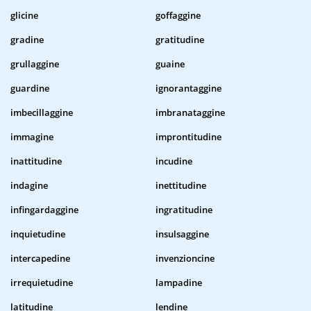
glicine
goffaggine
gradine
gratitudine
grullaggine
guaine
guardine
ignorantaggine
imbecillaggine
imbranataggine
immagine
improntitudine
inattitudine
incudine
indagine
inettitudine
infingardaggine
ingratitudine
inquietudine
insulsaggine
intercapedine
invenzioncine
irrequietudine
lampadine
latitudine
lendine