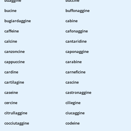
buaggine
buccine
bucine
buffonaggine
bugiardaggine
cabine
caffeine
cafonaggine
calcine
cantaridine
canzoncine
caponaggine
cappuccine
carabine
cardine
carneficine
cartilagine
cascine
caseine
castronaggine
cercine
ciliegine
citrullaggine
ciucaggine
cocciutaggine
codeine