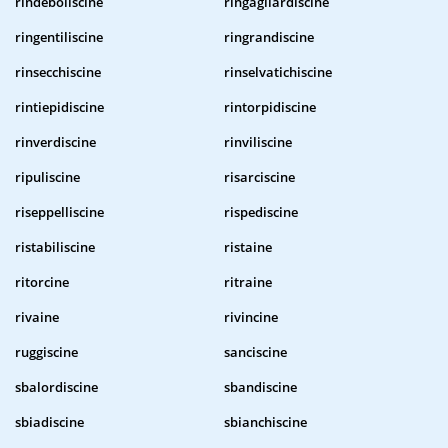
rindeboliscine
ringagliardiscine
ringentiliscine
ringrandiscine
rinsecchiscine
rinselvatichiscine
rintiepidiscine
rintorpidiscine
rinverdiscine
rinviliscine
ripuliscine
risarciscine
riseppelliscine
rispediscine
ristabiliscine
ristaine
ritorcine
ritraine
rivaine
rivincine
ruggiscine
sanciscine
sbalordiscine
sbandiscine
sbiadiscine
sbianchiscine