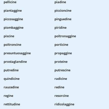
pellicine
piadine
piantaggine
piccioncine
piccosaggine
pinguedine
piombaggine
piridine
piscine
poltronaggine
poltroncine
porticine
presuntuosaggine
propaggine
prostaglandine
proteine
putredine
putrescine
quindicine
radicine
raucedine
redine
regine
resorcine
rettitudine
ridicolaggine