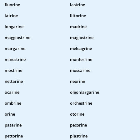
fluorine
lastrine
latrine
littorine
longarine
madrine
maggiostrine
magiostrine
margarine
meleagrine
minestrine
monferrine
mostrine
muscarine
nettarine
neurine
ocarine
oleomargarine
ombrine
orchestrine
orine
otorine
patarine
pecorine
pettorine
piastrine