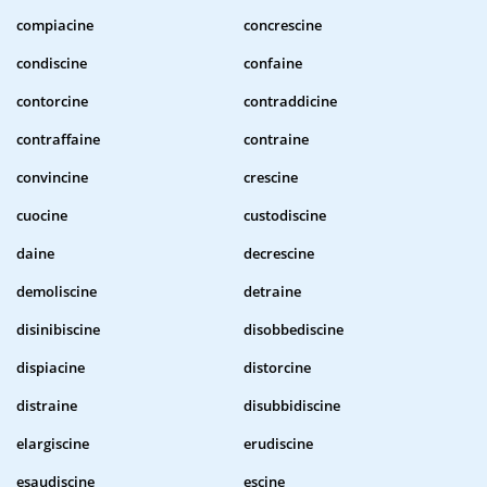
compiacine
concrescine
condiscine
confaine
contorcine
contraddicine
contraffaine
contraine
convincine
crescine
cuocine
custodiscine
daine
decrescine
demoliscine
detraine
disinibiscine
disobbediscine
dispiacine
distorcine
distraine
disubbidiscine
elargiscine
erudiscine
esaudiscine
escine