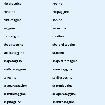
ritrosaggine
rodine
rondine
rospaggine
rusticaggine
sabine
saggine
salsedine
salveregine
sardine
sbadataggine
sbalorditaggine
sboccataggine
scaccine
scapataggine
scapestrataggine
scellerataggine
scempiaggine
schedine
schifosaggine
sciagurataggine
scimmiaggine
scimunitaggine
scioperataggine
scipitaggine
scontrosaggine