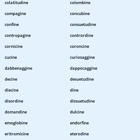
colatitudine
colombine
compagine
concubine
confine
consuetudine
contropagine
contrordine
cornicine
coroncine
cucine
curiosaggine
dabbenaggine
dappocaggine
decine
desuetudine
diecine
dine
disordine
dissuetudine
domandine
dulcine
emoglobine
endorfine
eritromicine
eterodine