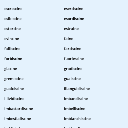
escrescine
eserciscine
esibiscine
esordiscine
estorcine
estraine
evincine
faine
falliscine
farciscine
forbiscine
fuoriescine
giacine
gradiscine
gremiscine
guaiscine
gualciscine
illanguidiscine
illividiscine
imbandiscine
imbastardiscine
imbelliscine
imbestialiscine
imbianchiscine