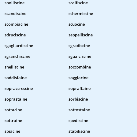
sbolliscine
scalfiscine
scandiscine
schermiscine
scompiacine
scuocine
sdruciscine
seppelliscine
sgagliardiscine
sgradiscine
sgranchiscine
sgualciscine
snelliscine
soccombine
soddisfaine
soggiacine
sopraccrescine
sopraffaine
soprastaine
sorbiscine
sottacine
sottostaine
sottraine
spediscine
spiacine
stabiliscine