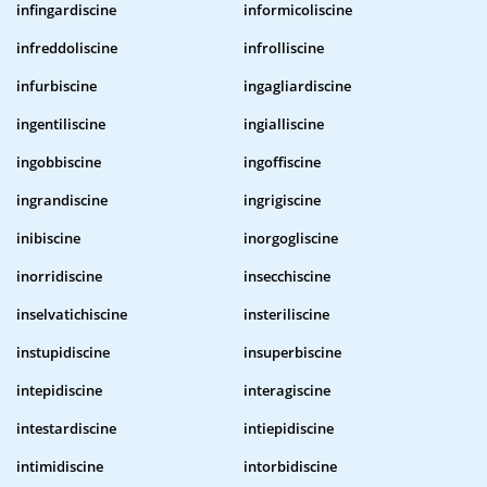
infingardiscine
informicoliscine
infreddoliscine
infrolliscine
infurbiscine
ingagliardiscine
ingentiliscine
ingialliscine
ingobbiscine
ingoffiscine
ingrandiscine
ingrigiscine
inibiscine
inorgogliscine
inorridiscine
insecchiscine
inselvatichiscine
insteriliscine
instupidiscine
insuperbiscine
intepidiscine
interagiscine
intestardiscine
intiepidiscine
intimidiscine
intorbidiscine