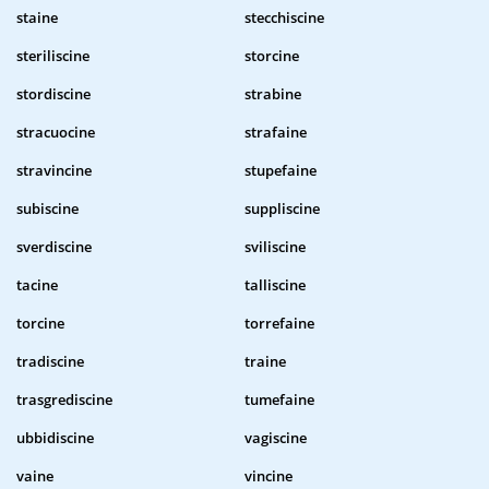
staine
stecchiscine
steriliscine
storcine
stordiscine
strabine
stracuocine
strafaine
stravincine
stupefaine
subiscine
suppliscine
sverdiscine
sviliscine
tacine
talliscine
torcine
torrefaine
tradiscine
traine
trasgrediscine
tumefaine
ubbidiscine
vagiscine
vaine
vincine