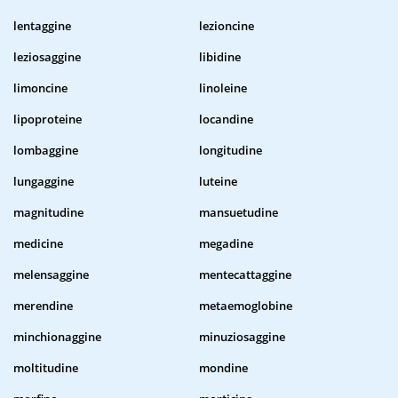
lentaggine
lezioncine
leziosaggine
libidine
limoncine
linoleine
lipoproteine
locandine
lombaggine
longitudine
lungaggine
luteine
magnitudine
mansuetudine
medicine
megadine
melensaggine
mentecattaggine
merendine
metaemoglobine
minchionaggine
minuziosaggine
moltitudine
mondine