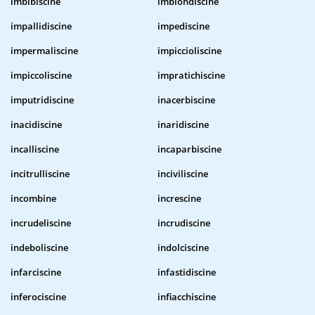
imbibiscine
imbiondiscine
impallidiscine
impediscine
impermaliscine
impiccioliscine
impiccoliscine
impratichiscine
imputridiscine
inacerbiscine
inacidiscine
inaridiscine
incalliscine
incaparbiscine
incitrulliscine
inciviliscine
incombine
increscine
incrudeliscine
incrudiscine
indeboliscine
indolciscine
infarciscine
infastidiscine
inferociscine
infiacchiscine