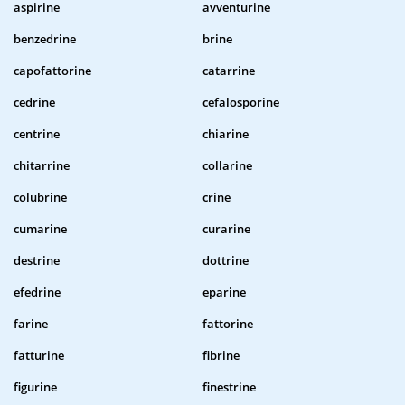
aspirine
avventurine
benzedrine
brine
capofattorine
catarrine
cedrine
cefalosporine
centrine
chiarine
chitarrine
collarine
colubrine
crine
cumarine
curarine
destrine
dottrine
efedrine
eparine
farine
fattorine
fatturine
fibrine
figurine
finestrine