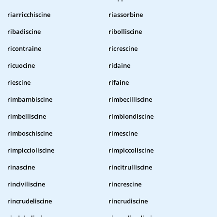
riarricchiscine
riassorbine
ribadiscine
ribolliscine
ricontraine
ricrescine
ricuocine
ridaine
riescine
rifaine
rimbambiscine
rimbecilliscine
rimbelliscine
rimbiondiscine
rimboschiscine
rimescine
rimpiccioliscine
rimpiccoliscine
rinascine
rincitrulliscine
rinciviliscine
rincrescine
rincrudeliscine
rincrudiscine