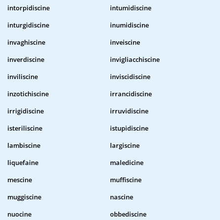
intorpidiscine
intumidiscine
inturgidiscine
inumidiscine
invaghiscine
inveiscine
inverdiscine
invigliacchiscine
inviliscine
inviscidiscine
inzotichiscine
irrancidiscine
irrigidiscine
irruvidiscine
isteriliscine
istupidiscine
lambiscine
largiscine
liquefaine
maledicine
mescine
muffiscine
muggiscine
nascine
nuocine
obbediscine