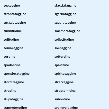
seccaggine
sfacciataggine
sfrontataggine
sgarbataggine
sgraziataggine
sguaiataggine
similitudine
smemorataggine
solitudine
sollecitudine
somaraggine
sordaggine
sordine
sottordine
spadaccine
sparteine
spensierataggine
spiritosaggine
storditaggine
straccaggine
stradine
streptomicine
stupidaggine
subordine
supereterodine
svenevolaggine