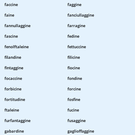
faccine
faggine
faine
fanciullaggine
fannullaggine
farragine
fascine
fedine
fenolftaleine
fettuccine
filandine
filicine
fintaggine
fiocine
focaccine
fondine
forbicine
forcine
fortitudine
fosfine
ftaleine
fucine
furfantaggine
fusaggine
gabardine
gaglioffaggine