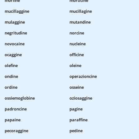
morfine
morticine
mucillaggine
mucillagine
mulaggine
mutandine
negritudine
norcine
novocaine
nucleine
ocaggine
officine
olefine
oleine
ondine
operazioncine
ordine
osseine
ossiemoglobine
oziosaggine
padroncine
pagine
papaine
paraffine
pecoraggine
pedine