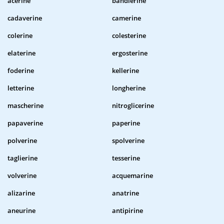
acerine
bandierine
cadaverine
camerine
colerine
colesterine
elaterine
ergosterine
foderine
kellerine
letterine
longherine
mascherine
nitroglicerine
papaverine
paperine
polverine
spolverine
taglierine
tesserine
volverine
acquemarine
alizarine
anatrine
aneurine
antipirine