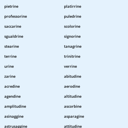
pietrine
platirrine
professorine
puledrine
saccarine
scolorine
sgualdrine
signorine
stearine
tanagrine
terrine
trinitrine
urine
verrine
zarine
abitudine
acredine
aerodine
agendine
altitudine
amplitudine
ascorbine
asinaggine
asparagine
astrusaggine
attitudine