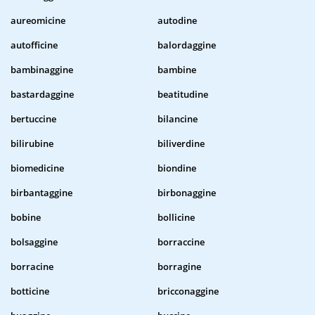
aureomicine
autodine
autofficine
balordaggine
bambinaggine
bambine
bastardaggine
beatitudine
bertuccine
bilancine
bilirubine
biliverdine
biomedicine
biondine
birbantaggine
birbonaggine
bobine
bollicine
bolsaggine
borraccine
borracine
borragine
botticine
bricconaggine