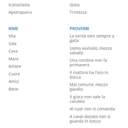
Iconoclasta
Gioia
Apotropaico
Tristezza
RIME
PROVERBI
Vita
La verità vien sempre a
galla
Sole
Uomo avvisato, mezzo
Casa
salvato
Mare
Una rondine non fa
primavera
Amore
Il mattino ha l'oro in
Cuore
bocca
Amici
Mal comune, mezzo
Bene
gaudio
Il gioco non vale la
candela
Al cuor non si comanda
A caval donato non si
guarda in bocca