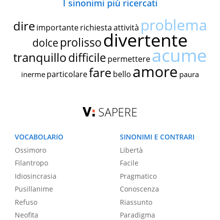
I sinonimi più ricercati
problema
dire
importante
richiesta
attività
divertente
prolisso
dolce
acume
tranquillo
difficile
permettere
amore
fare
particolare
bello
inerme
paura
SAPERE
VOCABOLARIO
SINONIMI E CONTRARI
Ossimoro
Libertà
Filantropo
Facile
Idiosincrasia
Pragmatico
Pusillanime
Conoscenza
Refuso
Riassunto
Neofita
Paradigma