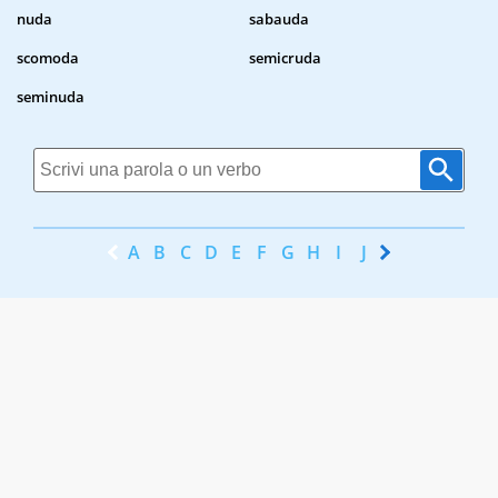
nuda
sabauda
scomoda
semicruda
seminuda
A
B
C
D
E
F
G
H
I
J
K
L
M
N