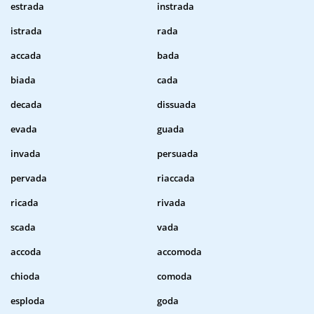
estrada
instrada
istrada
rada
accada
bada
biada
cada
decada
dissuada
evada
guada
invada
persuada
pervada
riaccada
ricada
rivada
scada
vada
accoda
accomoda
chioda
comoda
esploda
goda