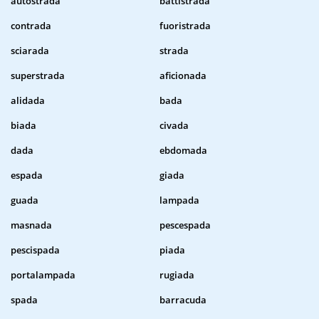
autostrada
battistrada
contrada
fuoristrada
sciarada
strada
superstrada
aficionada
alidada
bada
biada
civada
dada
ebdomada
espada
giada
guada
lampada
masnada
pescespada
pescispada
piada
portalampada
rugiada
spada
barracuda