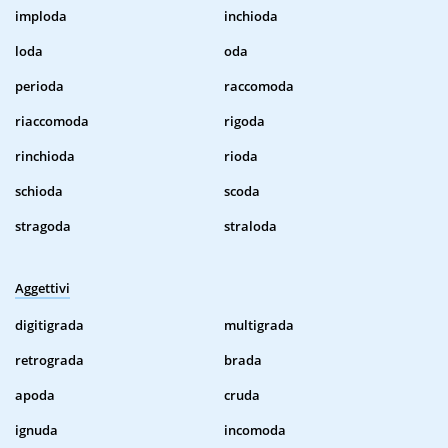
imploda
inchioda
loda
oda
perioda
raccomoda
riaccomoda
rigoda
rinchioda
rioda
schioda
scoda
stragoda
straloda
Aggettivi
digitigrada
multigrada
retrograda
brada
apoda
cruda
ignuda
incomoda