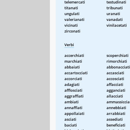
telemercati
testudinati
titanati
tribunati
ungulati
uranati
valerianati
vanadati
vicinati
vinilacetati
zirconati
Verbi
accerchiati
scoperchiati
marchiati
rimorchiati
abbaiati
abbonacciati
accartocciati
accasciati
accorciati
accosciati
adagiati
affacciati
afflosciati
agganciati
aggraffiati
allacciati
ambiati
ammassiccia
annaffiati
annebbiati
appollaiati
arrabbiati
asciati
assediati
baciati
beneficiati