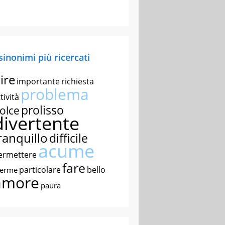
 sinonimi più ricercati
ire
importante
richiesta
problema
tività
prolisso
olce
divertente
ranquillo
difficile
acume
ermettere
fare
particolare
bello
nerme
amore
paura