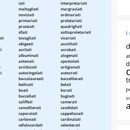
iati
interpretariati
maltagliati
margraviati
noviziati
ordinariati
primariati
proletariati
prussiati
quadrigliati
sfiati
sottoproletariati
I
ati
tovagliati
vicariati
abigeati
accolitati
d
ti
acrilati
acrobati
albuminati
alogenati
at
antenati
apostolati
d
i
arciducati
artigianati
i
autocingolati
autocrati
t
baccalaureati
baccellierati
beilicati
belati
p
boati
borati
buccellati
bugnati
i
califfati
camerati
cancellierati
candidati
caporalati
cappellanati
carbonati
cardinalati
cefalocordati
celenterati