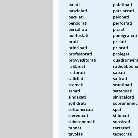
palati
palatinati
pascialati
patriarcati
peculati
pelobati
perclorati
perfosfati
persolfati
picrati
polifosfati
pomigranati
prati
prelati
principati
priorati
professorati
prolegati
provveditorati
quadrumvira
rabbinati
radioabbona
rettorati
sabati
salicilati
saltrati
scamati
scantinati
senati
settennati
sindacati
siniscalcati
solfidrati
soprammerc
sottomercati
spati
stereobati
stilobati
subeconomati
substrati
tannati
tartarati
tavolati
tecnocrati