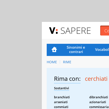
SAPERE
Sinonimi e
Vocabol
contrari
HOME
RIME
Rima con:
cerchiati
Sostantivi
branchiati
dibranchiati
arseniati
azionariati
commiati
commissaria