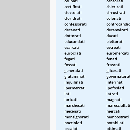
celibati
censorati
certificati
chiericati
cioccolati
cirrostrati
cloridrati
colonati
confessorati
controcandid
decanati
decemvirati
dottorati
ducati
educandati
elettorati
esarcati
escreati
eurocrati
euromercati
fegati
fenati
fossati
frascati
generalati
glicerati
glutammati
governatorat
inquilinati
interinati
ipermercati
ipofosfati
lati
latrati
loricati
magnati
marchesati
maresciallat
mecenati
mercati
monsignorati
nembostrati
nocciolati
notabilati
ossalati
ottimati