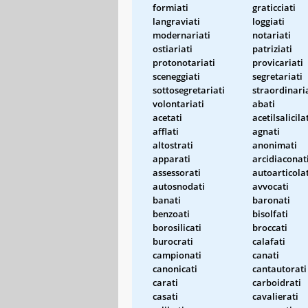
formiati
graticciati
langraviati
loggiati
modernariati
notariati
ostiariati
patriziati
protonotariati
provicariati
sceneggiati
segretariati
sottosegretariati
straordinari
volontariati
abati
acetati
acetilsalicila
afflati
agnati
altostrati
anonimati
apparati
arcidiaconat
assessorati
autoarticolat
autosnodati
avvocati
banati
baronati
benzoati
bisolfati
borosilicati
broccati
burocrati
calafati
campionati
canati
canonicati
cantautorati
carati
carboidrati
casati
cavalierati