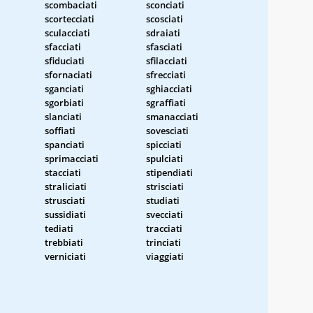
scombaciati
sconciati
scortecciati
scosciati
sculacciati
sdraiati
sfacciati
sfasciati
sfiduciati
sfilacciati
sfornaciati
sfrecciati
sganciati
sghiacciati
sgorbiati
sgraffiati
slanciati
smanacciati
soffiati
sovesciati
spanciati
spicciati
sprimacciati
spulciati
stacciati
stipendiati
straliciati
strisciati
strusciati
studiati
sussidiati
svecciati
tediati
tracciati
trebbiati
trinciati
verniciati
viaggiati