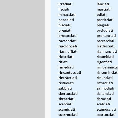
irradiati
lanciati
lisciati
marciati
minacciati
odiati
parodiati
pasticciati
pisciati
plagiati
pregiati
preludiati
procacciati
pronunciati
racconciati
raccorciati
riaccorciati
riaffacciati
riannaffiati
riannunciati
ricacciati
ricambiati
rifiati
rigonfiati
rimediati
rimpannucci
rincantucciati
rincominciat
rintracciati
rinunciati
ristudiati
ritracciati
sabbiati
salmodiati
sbertucciati
sbilanciati
sbracciati
sbraciati
scacciati
scalciati
scamiciati
scamosciati
scarrocciati
scartocciati