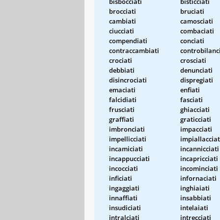
bisbocciati
bisticciati
brocciati
bruciati
cambiati
camosciati
ciucciati
combaciati
compendiati
conciati
contraccambiati
controbilanc
crociati
crosciati
debbiati
denunciati
disincrociati
dispregiati
emaciati
enfiati
falcidiati
fasciati
frusciati
ghiacciati
graffiati
graticciati
imbronciati
impacciati
impellicciati
impiallacciat
incamiciati
incannicciati
incappucciati
incapricciati
incocciati
incominciati
inficiati
infornaciati
ingaggiati
inghiaiati
innaffiati
insabbiati
insudiciati
intelaiati
intralciati
intrecciati