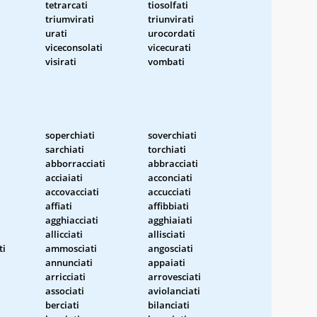
tetrarcati
tiosolfati
triumvirati
triunvirati
urati
urocordati
viceconsolati
vicecurati
visirati
vombati
soperchiati
soverchiati
sarchiati
torchiati
abborracciati
abbracciati
acciaiati
acconciati
accovacciati
accucciati
affiati
affibbiati
agghiacciati
agghiaiati
allicciati
allisciati
ti
ammosciati
angosciati
annunciati
appaiati
arricciati
arrovesciati
associati
aviolanciati
berciati
bilanciati