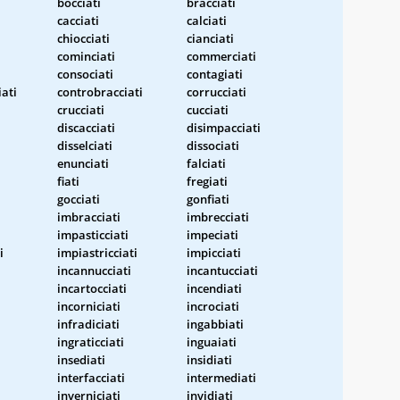
bocciati
bracciati
cacciati
calciati
chiocciati
cianciati
cominciati
commerciati
consociati
contagiati
iati
controbracciati
corrucciati
crucciati
cucciati
discacciati
disimpacciati
disselciati
dissociati
enunciati
falciati
fiati
fregiati
gocciati
gonfiati
imbracciati
imbrecciati
impasticciati
impeciati
i
impiastricciati
impicciati
incannucciati
incantucciati
incartocciati
incendiati
incorniciati
incrociati
infradiciati
ingabbiati
ingraticciati
inguaiati
insediati
insidiati
interfacciati
intermediati
inverniciati
invidiati