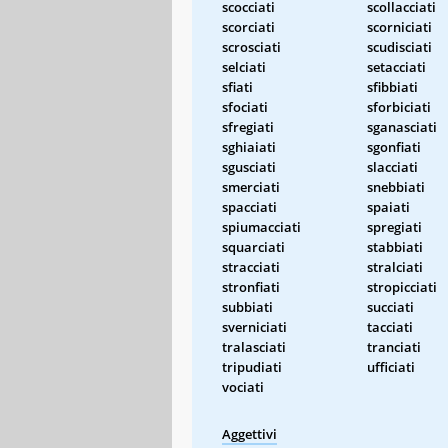
scocciati
scollacciati
scorciati
scorniciati
scrosciati
scudisciati
selciati
setacciati
sfiati
sfibbiati
sfociati
sforbiciati
sfregiati
sganasciati
sghiaiati
sgonfiati
sgusciati
slacciati
smerciati
snebbiati
spacciati
spaiati
spiumacciati
spregiati
squarciati
stabbiati
stracciati
stralciati
stronfiati
stropicciati
subbiati
succiati
sverniciati
tacciati
tralasciati
tranciati
tripudiati
ufficiati
vociati
Aggettivi