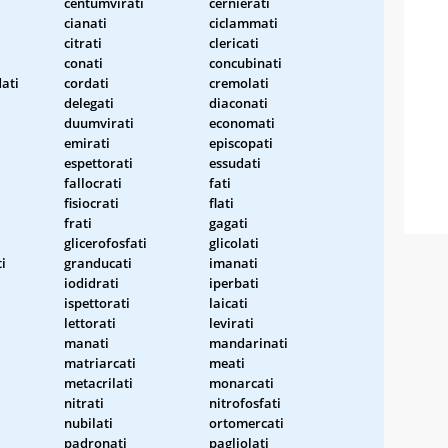
centumvirati
cernierati
cianati
ciclammati
citrati
clericati
conati
concubinati
ati
cordati
cremolati
delegati
diaconati
duumvirati
economati
emirati
episcopati
espettorati
essudati
fallocrati
fati
fisiocrati
flati
frati
gagati
glicerofosfati
glicolati
i
granducati
imanati
iodidrati
iperbati
ispettorati
laicati
lettorati
levirati
manati
mandarinati
i
matriarcati
meati
metacrilati
monarcati
nitrati
nitrofosfati
nubilati
ortomercati
padronati
pagliolati