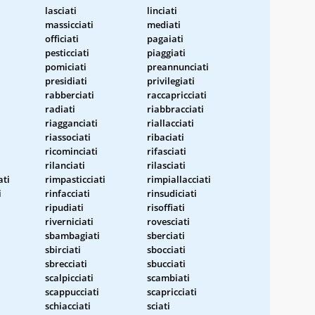
lasciati
linciati
massicciati
mediati
officiati
pagaiati
pesticciati
piaggiati
pomiciati
preannunciati
presidiati
privilegiati
rabberciati
raccapricciati
radiati
riabbracciati
riagganciati
riallacciati
riassociati
ribaciati
ricominciati
rifasciati
rilanciati
rilasciati
ati
rimpasticciati
rimpiallacciati
i
rinfacciati
rinsudiciati
ripudiati
risoffiati
riverniciati
rovesciati
sbambagiati
sberciati
sbirciati
sbocciati
sbrecciati
sbucciati
scalpicciati
scambiati
scappucciati
scapricciati
schiacciati
sciati