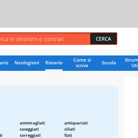
Come si
Strum
ario
Neologismi
Rimario
Scuola
scrive
Uti
ammiragliati
antiquariati
caseggiati
ciliati
ti
correggiati
fiati