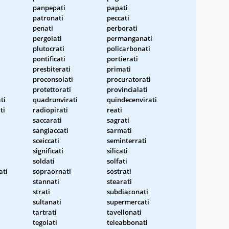
panpepati
papati
patronati
peccati
penati
perborati
pergolati
permanganati
plutocrati
policarbonati
pontificati
portierati
presbiterati
primati
proconsolati
procuratorati
protettorati
provincialati
ti
quadrunvirati
quindecenvirati
ti
radiopirati
reati
saccarati
sagrati
sangiaccati
sarmati
sceiccati
seminterrati
significati
silicati
soldati
solfati
ati
sopraornati
sostrati
stannati
stearati
strati
subdiaconati
sultanati
supermercati
tartrati
tavellonati
tegolati
teleabbonati