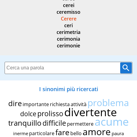
cerei
ceremisso
Cerere
ceri
cerimetria
cerimonia
cerimonie
I sinonimi più ricercati
problema
dire
importante
richiesta
attività
divertente
prolisso
dolce
acume
tranquillo
difficile
permettere
amore
fare
particolare
bello
inerme
paura