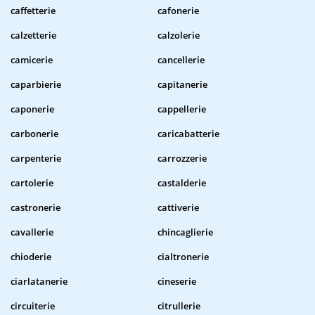
caffetterie
cafonerie
calzetterie
calzolerie
camicerie
cancellerie
caparbierie
capitanerie
caponerie
cappellerie
carbonerie
caricabatterie
carpenterie
carrozzerie
cartolerie
castalderie
castronerie
cattiverie
cavallerie
chincaglierie
chioderie
cialtronerie
ciarlatanerie
cineserie
circuiterie
citrullerie