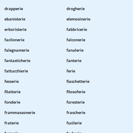
drapperie
drogherie
ebanisterie
elemosinerie
erboristerie
fabbricerie
facilonerie
falconerie
falegnamerie
fanalerie
fantasticherie
fanterie
fattucchierie
ferie
fesserie
fiaschetterie
filatterie
filosoferie
fonderie
foresterie
frammassonerie
frascherie
fraterie
fucilerie