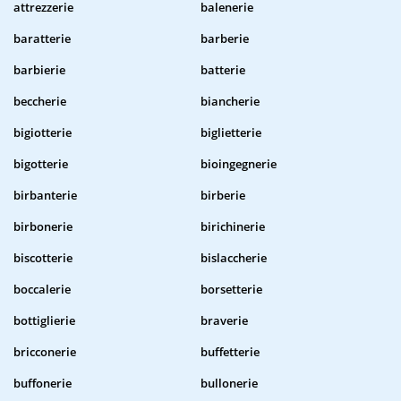
attrezzerie
balenerie
baratterie
barberie
barbierie
batterie
beccherie
biancherie
bigiotterie
biglietterie
bigotterie
bioingegnerie
birbanterie
birberie
birbonerie
birichinerie
biscotterie
bislaccherie
boccalerie
borsetterie
bottiglierie
braverie
bricconerie
buffetterie
buffonerie
bullonerie