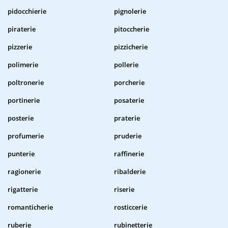
pidocchierie
pignolerie
piraterie
pitoccherie
pizzerie
pizzicherie
polimerie
pollerie
poltronerie
porcherie
portinerie
posaterie
posterie
praterie
profumerie
pruderie
punterie
raffinerie
ragionerie
ribalderie
rigatterie
riserie
romanticherie
rosticcerie
ruberie
rubinetterie