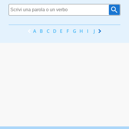
A
B
C
D
E
F
G
H
I
J
K
L
M
N