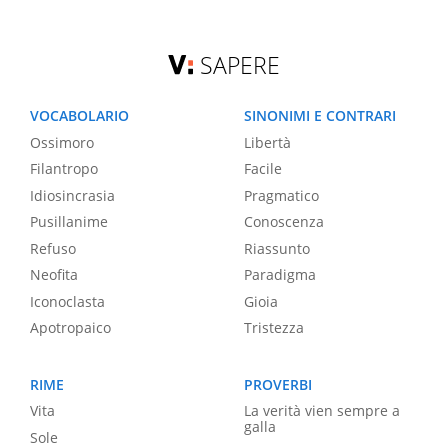
SAPERE
VOCABOLARIO
SINONIMI E CONTRARI
Ossimoro
Libertà
Filantropo
Facile
Idiosincrasia
Pragmatico
Pusillanime
Conoscenza
Refuso
Riassunto
Neofita
Paradigma
Iconoclasta
Gioia
Apotropaico
Tristezza
RIME
PROVERBI
Vita
La verità vien sempre a
galla
Sole