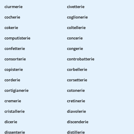
ciurmerie
civetterie
cocherie
coglionerie
cokerie
coltellerie
computisterie
concerie
confetterie
congerie
consorterie
controbatterie
copisterie
corbellerie
corderie
corsetterie
cortigianerie
cotonerie
cremerie
cretinerie
cristallerie
diavolerie
dicerie
discenderie
dissenterie
distillerie