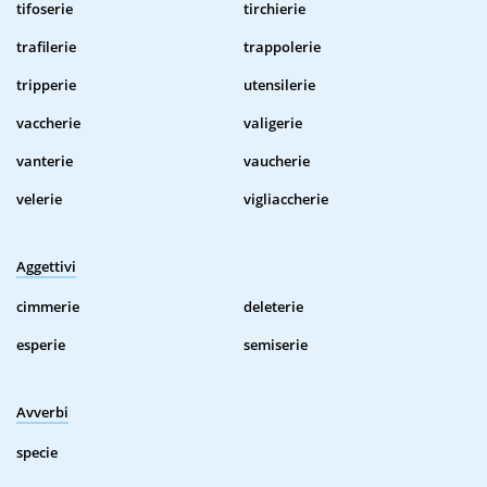
tifoserie
tirchierie
trafilerie
trappolerie
tripperie
utensilerie
vaccherie
valigerie
vanterie
vaucherie
velerie
vigliaccherie
Aggettivi
cimmerie
deleterie
esperie
semiserie
Avverbi
specie