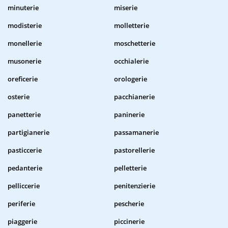
minuterie
miserie
modisterie
molletterie
monellerie
moschetterie
musonerie
occhialerie
oreficerie
orologerie
osterie
pacchianerie
panetterie
paninerie
partigianerie
passamanerie
pasticcerie
pastorellerie
pedanterie
pelletterie
pelliccerie
penitenzierie
periferie
pescherie
piaggerie
piccinerie