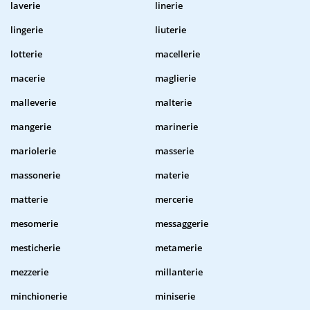
laverie
linerie
lingerie
liuterie
lotterie
macellerie
macerie
maglierie
malleverie
malterie
mangerie
marinerie
mariolerie
masserie
massonerie
materie
matterie
mercerie
mesomerie
messaggerie
mesticherie
metamerie
mezzerie
millanterie
minchionerie
miniserie