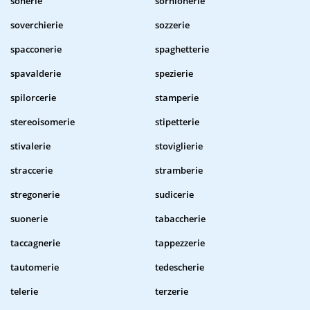
sonerie
sornionerie
soverchierie
sozzerie
spacconerie
spaghetterie
spavalderie
spezierie
spilorcerie
stamperie
stereoisomerie
stipetterie
stivalerie
stoviglierie
straccerie
stramberie
stregonerie
sudicerie
suonerie
tabaccherie
taccagnerie
tappezzerie
tautomerie
tedescherie
telerie
terzerie