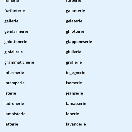
fumerie
furberie
furfanterie
galanterie
gallerie
gelaterie
gendarmerie
ghiotterie
ghiottonerie
giapponeserie
gioiellerie
giullerie
grammaticherie
grullerie
infermerie
ingegnerie
intemperie
isomerie
isterie
jeanserie
ladronerie
lamasserie
lampisterie
lanerie
latterie
lavanderie