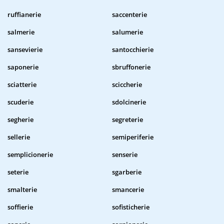
ruffianerie
saccenterie
salmerie
salumerie
sansevierie
santocchierie
saponerie
sbruffonerie
sciatterie
sciccherie
scuderie
sdolcinerie
segherie
segreterie
sellerie
semiperiferie
semplicionerie
senserie
seterie
sgarberie
smalterie
smancerie
soffierie
sofisticherie