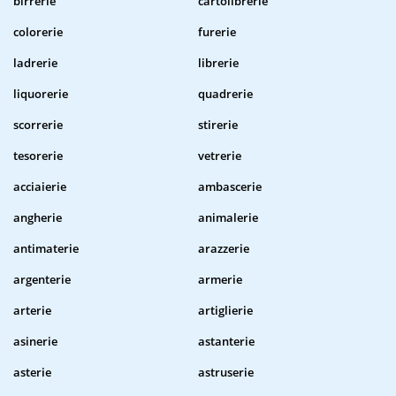
birrerie
cartolibrerie
colorerie
furerie
ladrerie
librerie
liquorerie
quadrerie
scorrerie
stirerie
tesorerie
vetrerie
acciaierie
ambascerie
angherie
animalerie
antimaterie
arazzerie
argenterie
armerie
arterie
artiglierie
asinerie
astanterie
asterie
astruserie