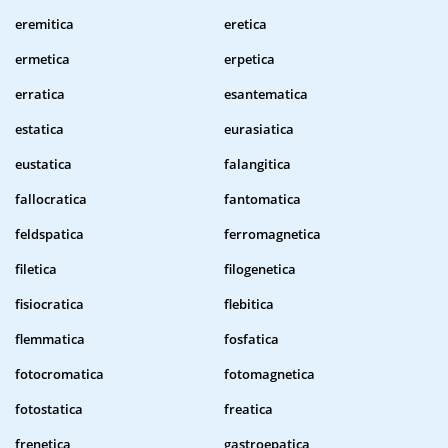
eremitica
eretica
ermetica
erpetica
erratica
esantematica
estatica
eurasiatica
eustatica
falangitica
fallocratica
fantomatica
feldspatica
ferromagnetica
filetica
filogenetica
fisiocratica
flebitica
flemmatica
fosfatica
fotocromatica
fotomagnetica
fotostatica
freatica
frenetica
gastroepatica