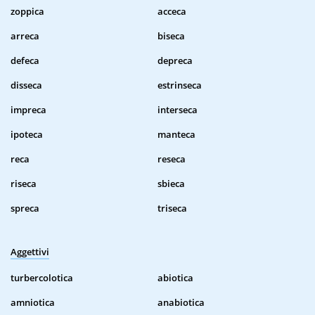
zoppica
acceca
arreca
biseca
defeca
depreca
disseca
estrinseca
impreca
interseca
ipoteca
manteca
reca
reseca
riseca
sbieca
spreca
triseca
Aggettivi
turbercolotica
abiotica
amniotica
anabiotica