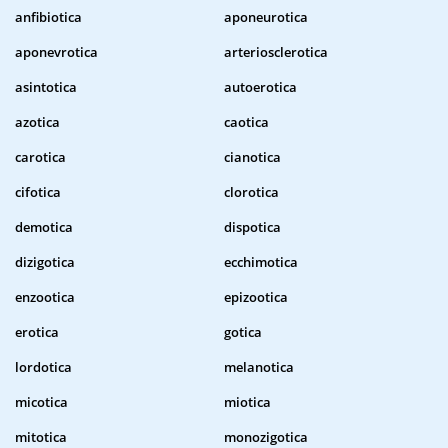
anfibiotica
aponeurotica
aponevrotica
arteriosclerotica
asintotica
autoerotica
azotica
caotica
carotica
cianotica
cifotica
clorotica
demotica
dispotica
dizigotica
ecchimotica
enzootica
epizootica
erotica
gotica
lordotica
melanotica
micotica
miotica
mitotica
monozigotica