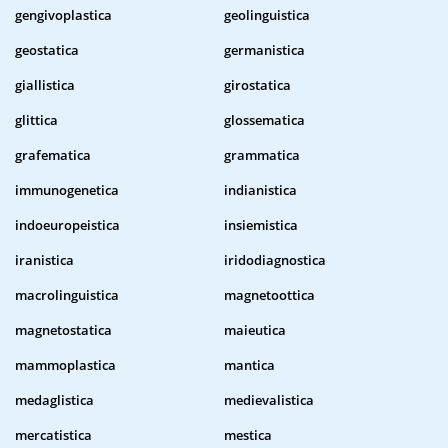
gengivoplastica
geolinguistica
geostatica
germanistica
giallistica
girostatica
glittica
glossematica
grafematica
grammatica
immunogenetica
indianistica
indoeuropeistica
insiemistica
iranistica
iridodiagnostica
macrolinguistica
magnetoottica
magnetostatica
maieutica
mammoplastica
mantica
medaglistica
medievalistica
mercatistica
mestica