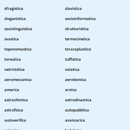
sfragistica
slavistica
sloganistica
socioinformatica
sociolinguistica
strutturistica
svastica
termocinetica
toponomastica
toracoplastica
toreutica
tuffistica
vetrinistica
volatica
aeromeccanica
aerotecnica
america
arnica
astrochimica
astrodinamica
astrofisica
autopubblica
autoverifica
avancarica