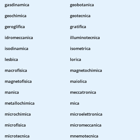
gasdinamica
geobotanica
geochimica
geotecnica
geroglifica
gratifica
idromeccanica
illuminotecnica
isodinamica
isometrica
lesbica
lorica
macrofisica
magnetochimica
magnetofisica
maiolica
manica
meccatronica
metallochimica
mica
microchimica
microelettronica
microfisica
micromeccanica
microtecnica
mnemotecnica