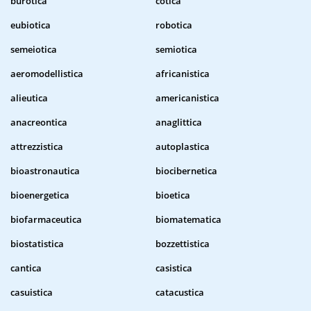
burotica
cotica
eubiotica
robotica
semeiotica
semiotica
aeromodellistica
africanistica
alieutica
americanistica
anacreontica
anaglittica
attrezzistica
autoplastica
bioastronautica
biocibernetica
bioenergetica
bioetica
biofarmaceutica
biomatematica
biostatistica
bozzettistica
cantica
casistica
casuistica
catacustica