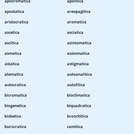
apocromatica
apolitica
apostatica
areopagitica
aristocratica
aromatica
ascetica
asciatica
ascitica
asintomatica
asmatica
assiomatica
astatica
astigmatica
atematica
autoanalitica
autocratica
autolitica
bicromatica
bioclimatica
biogenetica
biquadratica
bisbetica
bronchitica
burocratica
camitica