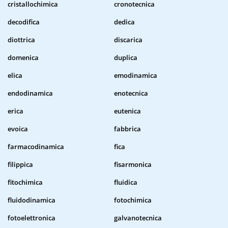
cristallochimica
cronotecnica
decodifica
dedica
diottrica
discarica
domenica
duplica
elica
emodinamica
endodinamica
enotecnica
erica
eutenica
evoica
fabbrica
farmacodinamica
fica
filippica
fisarmonica
fitochimica
fluidica
fluidodinamica
fotochimica
fotoelettronica
galvanotecnica