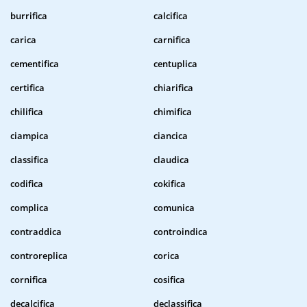
burrifica
calcifica
carica
carnifica
cementifica
centuplica
certifica
chiarifica
chilifica
chimifica
ciampica
ciancica
classifica
claudica
codifica
cokifica
complica
comunica
contraddica
controindica
controreplica
corica
cornifica
cosifica
decalcifica
declassifica