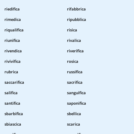
riedifica
rifabbrica
rimedica
ripubblica
riqualifica
risica
riunifica
rivalica
rivendica
riverifica
rivivifica
rosica
rubrica
russifica
saccarifica
sacrifica
salifica
sanguifica
santifica
saponifica
sbarbifica
sbellica
sbiascica
scarica