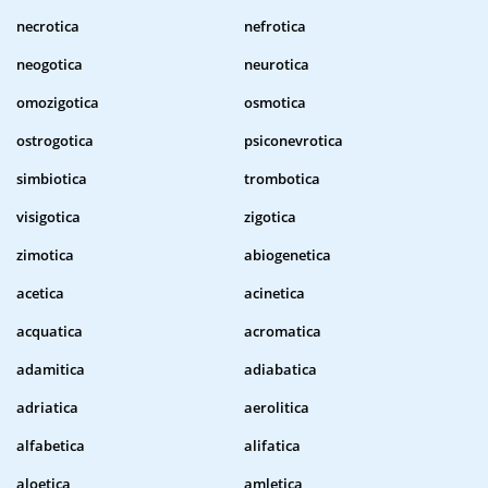
necrotica
nefrotica
neogotica
neurotica
omozigotica
osmotica
ostrogotica
psiconevrotica
simbiotica
trombotica
visigotica
zigotica
zimotica
abiogenetica
acetica
acinetica
acquatica
acromatica
adamitica
adiabatica
adriatica
aerolitica
alfabetica
alifatica
aloetica
amletica