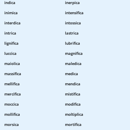
indica
inerpica
inimica
intensifica
interdica
intossica
intrica
lastrica
lignifica
lubrifica
luccica
magnifica
maiolica
maledica
massifica
medica
mellifica
mendica
mercifica
mistifica
moccica
modifica
mollifica
moltiplica
morsica
mortifica