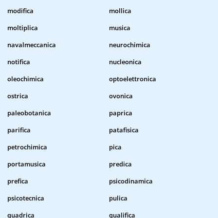
modifica
mollica
moltiplica
musica
navalmeccanica
neurochimica
notifica
nucleonica
oleochimica
optoelettronica
ostrica
ovonica
paleobotanica
paprica
parifica
patafisica
petrochimica
pica
portamusica
predica
prefica
psicodinamica
psicotecnica
pulica
quadrica
qualifica