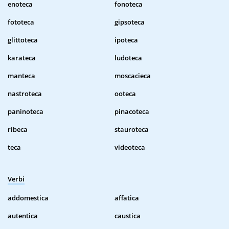
enoteca
fonoteca
fototeca
gipsoteca
glittoteca
ipoteca
karateca
ludoteca
manteca
moscacieca
nastroteca
ooteca
paninoteca
pinacoteca
ribeca
stauroteca
teca
videoteca
Verbi
addomestica
affatica
autentica
caustica