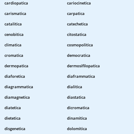
cardiopatica
cariocinetica
carismatica
carpatica
catalitica
catechetica
cenobitica
citostatica
climatica
cosmopolitica
cromatica
democratica
dermopatica
dermosifilopatica
diaforetica
diaframmatica
diagrammatica
dialitica
diamagnetica
diastatica
diatetica
dicromatica
dietetica
dinamitica
disgenetica
dolomitica