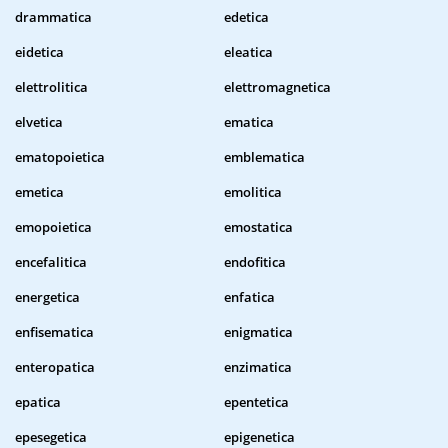
drammatica
edetica
eidetica
eleatica
elettrolitica
elettromagnetica
elvetica
ematica
ematopoietica
emblematica
emetica
emolitica
emopoietica
emostatica
encefalitica
endofitica
energetica
enfatica
enfisematica
enigmatica
enteropatica
enzimatica
epatica
epentetica
epesegetica
epigenetica