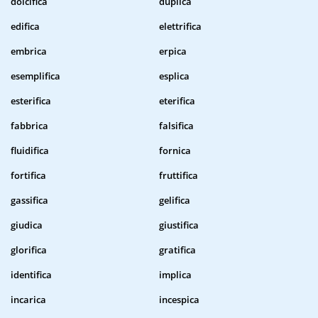
dolcifica
duplica
edifica
elettrifica
embrica
erpica
esemplifica
esplica
esterifica
eterifica
fabbrica
falsifica
fluidifica
fornica
fortifica
fruttifica
gassifica
gelifica
giudica
giustifica
glorifica
gratifica
identifica
implica
incarica
incespica