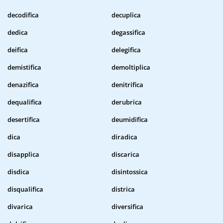
decodifica
decuplica
dedica
degassifica
deifica
delegifica
demistifica
demoltiplica
denazifica
denitrifica
dequalifica
derubrica
desertifica
deumidifica
dica
diradica
disapplica
discarica
disdica
disintossica
disqualifica
districa
divarica
diversifica