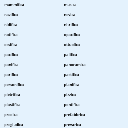
mummifica
musica
nazifica
nevica
nidifica
nitrifica
notifica
opacifica
ossifica
ottuplica
pacifica
palifica
panifica
panoramica
parifica
pastifica
personifica
pianifica
pietrifica
pizzica
plastifica
pontifica
predica
prefabbrica
pregiudica
prevarica