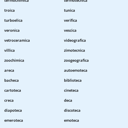
termochimica
termotecnica
troica
tunica
turboelica
verifica
veronica
vescica
vetroceramica
videografica
villica
zimotecnica
zoochimica
zoogeografica
areca
autoemoteca
bacheca
biblioteca
cartoteca
cineteca
creca
deca
diapoteca
discoteca
emeroteca
emoteca