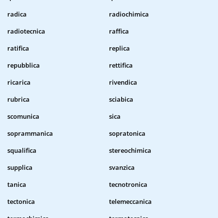
radica
radiochimica
radiotecnica
raffica
ratifica
replica
repubblica
rettifica
ricarica
rivendica
rubrica
sciabica
scomunica
sica
soprammanica
sopratonica
squalifica
stereochimica
supplica
svanzica
tanica
tecnotronica
tectonica
telemeccanica