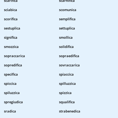
scarifica
scarnifica
sciabica
scomunica
scorifica
semplifica
sestuplica
settuplica
significa
smollica
smozzica
solidifica
sopraccarica
sopraedifica
sopredifica
sovraccarica
specifica
spiaccica
spiccica
spilluzzica
spiluzzica
spizzica
spregiudica
squalifica
sradica
strabenedica