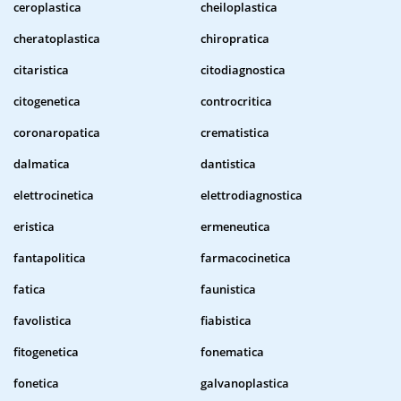
ceroplastica
cheiloplastica
cheratoplastica
chiropratica
citaristica
citodiagnostica
citogenetica
controcritica
coronaropatica
crematistica
dalmatica
dantistica
elettrocinetica
elettrodiagnostica
eristica
ermeneutica
fantapolitica
farmacocinetica
fatica
faunistica
favolistica
fiabistica
fitogenetica
fonematica
fonetica
galvanoplastica