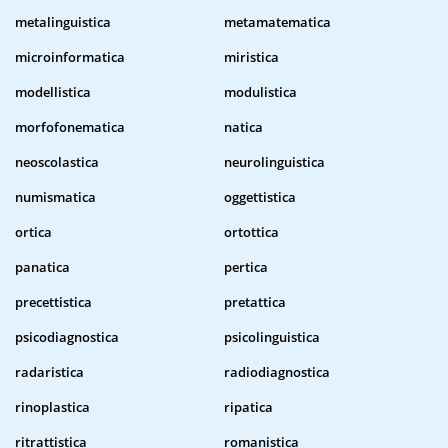
metalinguistica
metamatematica
microinformatica
miristica
modellistica
modulistica
morfofonematica
natica
neoscolastica
neurolinguistica
numismatica
oggettistica
ortica
ortottica
panatica
pertica
precettistica
pretattica
psicodiagnostica
psicolinguistica
radaristica
radiodiagnostica
rinoplastica
ripatica
ritrattistica
romanistica