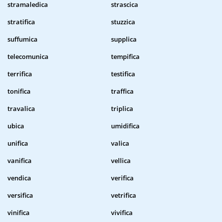
stramaledica
strascica
stratifica
stuzzica
suffumica
supplica
telecomunica
tempifica
terrifica
testifica
tonifica
traffica
travalica
triplica
ubica
umidifica
unifica
valica
vanifica
vellica
vendica
verifica
versifica
vetrifica
vinifica
vivifica