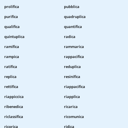
prolifica
pubblica
purifica
quadruplica
qualifica
quantifica
quintuplica
radica
ramifica
rammarica
rampica
rappacifica
ratifica
reduplica
replica
resinifica
rettifica
riappacifica
riappiccica
riapplica
ribenedica
ricarica
riclassifica
ricomunica
ricorica
ridica