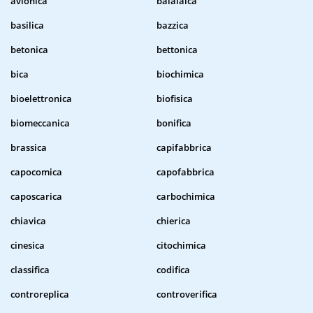
avionica
balalaica
basilica
bazzica
betonica
bettonica
bica
biochimica
bioelettronica
biofisica
biomeccanica
bonifica
brassica
capifabbrica
capocomica
capofabbrica
caposcarica
carbochimica
chiavica
chierica
cinesica
citochimica
classifica
codifica
controreplica
controverifica