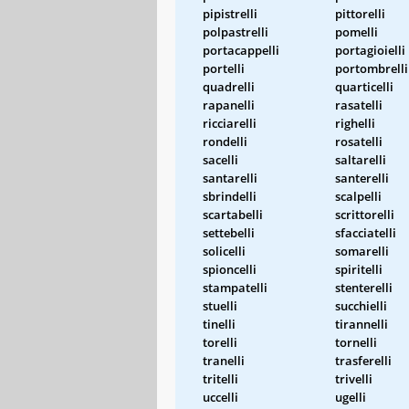
pipistrelli
pittorelli
polpastrelli
pomelli
portacappelli
portagioielli
portelli
portombrelli
quadrelli
quarticelli
rapanelli
rasatelli
ricciarelli
righelli
rondelli
rosatelli
sacelli
saltarelli
santarelli
santerelli
sbrindelli
scalpelli
scartabelli
scrittorelli
settebelli
sfacciatelli
solicelli
somarelli
spioncelli
spiritelli
stampatelli
stenterelli
stuelli
succhielli
tinelli
tirannelli
torelli
tornelli
tranelli
trasferelli
tritelli
trivelli
uccelli
ugelli