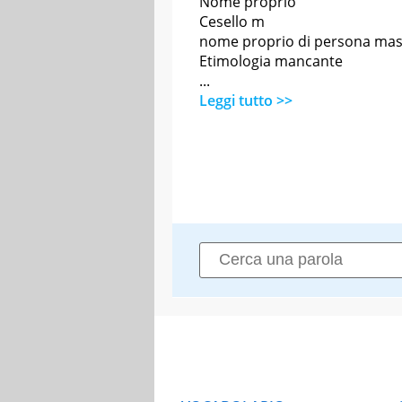
Nome proprio
Cesello m
nome proprio di persona mas
Etimologia mancante
...
Leggi tutto >>