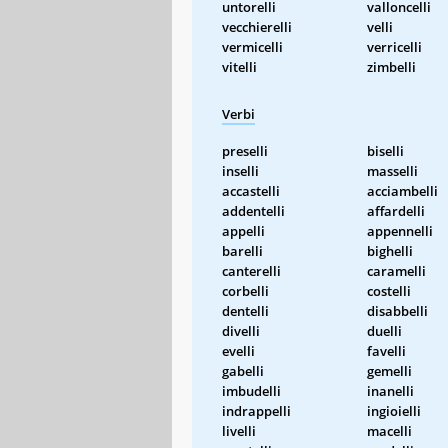
untorelli
valloncelli
vecchierelli
velli
vermicelli
verricelli
vitelli
zimbelli
Verbi
preselli
biselli
inselli
masselli
accastelli
acciambelli
addentelli
affardelli
appelli
appennelli
barelli
bighelli
canterelli
caramelli
corbelli
costelli
dentelli
disabbelli
divelli
duelli
evelli
favelli
gabelli
gemelli
imbudelli
inanelli
indrappelli
ingioielli
livelli
macelli