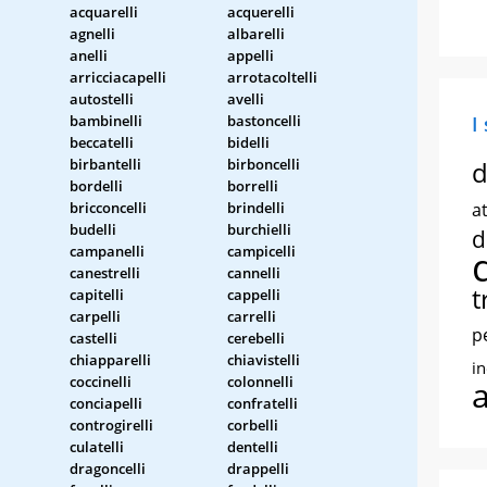
acquarelli
acquerelli
agnelli
albarelli
anelli
appelli
arricciacapelli
arrotacoltelli
autostelli
avelli
bambinelli
bastoncelli
I
beccatelli
bidelli
birbantelli
birboncelli
d
bordelli
borrelli
bricconcelli
brindelli
at
budelli
burchielli
d
campanelli
campicelli
canestrelli
cannelli
t
capitelli
cappelli
carpelli
carrelli
p
castelli
cerebelli
chiapparelli
chiavistelli
i
coccinelli
colonnelli
conciapelli
confratelli
controgirelli
corbelli
culatelli
dentelli
dragoncelli
drappelli