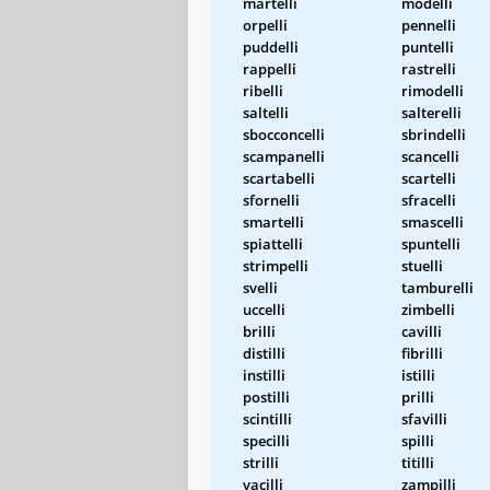
martelli
modelli
orpelli
pennelli
puddelli
puntelli
rappelli
rastrelli
ribelli
rimodelli
saltelli
salterelli
sbocconcelli
sbrindelli
scampanelli
scancelli
scartabelli
scartelli
sfornelli
sfracelli
smartelli
smascelli
spiattelli
spuntelli
strimpelli
stuelli
svelli
tamburelli
uccelli
zimbelli
brilli
cavilli
distilli
fibrilli
instilli
istilli
postilli
prilli
scintilli
sfavilli
specilli
spilli
strilli
titilli
vacilli
zampilli