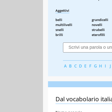
Aggettivi
belli
grandicelli
multilivelli
novelli
snelli
strabelli
brilli
eterofilli
A
B
C
D
E
F
G
H
I
J
Dal vocabolario itali