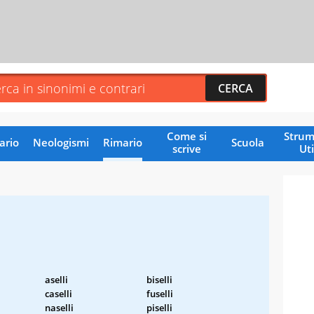
Come si
Strum
ario
Neologismi
Rimario
Scuola
scrive
Uti
aselli
biselli
caselli
fuselli
naselli
piselli