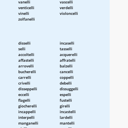
vanelli
vascelli
venticelli
verdelli
vinelli
violoncelli
zolfanelli
disselli
incaselli
selli
tasselli
accoltelli
acquerelli
affastelli
affratelli
arrovelli
balzelli
bucherelli
cancelli
carrelli
coppelli
crivelli
debelli
disseppelli
dissuggelli
eccelli
espelli
flagelli
fustelli
giocherelli
girelli
incappelli
incastelli
interpelli
lardelli
manganelli
mantelli