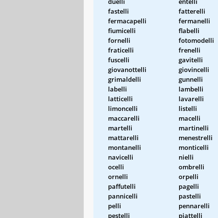
duelli
entelli
fastelli
fatterelli
fermacapelli
fermanelli
fiumicelli
flabelli
fornelli
fotomodelli
fraticelli
frenelli
fuscelli
gavitelli
giovanottelli
giovincelli
grimaldelli
gunnelli
labelli
lambelli
latticelli
lavarelli
limoncelli
listelli
maccarelli
macelli
martelli
martinelli
mattarelli
menestrelli
montanelli
monticelli
navicelli
nielli
ocelli
ombrelli
ornelli
orpelli
paffutelli
pagelli
pannicelli
pastelli
pelli
pennarelli
pestelli
piattelli