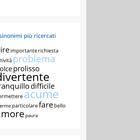
 sinonimi più ricercati
ire
importante
richiesta
problema
tività
prolisso
olce
divertente
ranquillo
difficile
acume
ermettere
fare
particolare
bello
nerme
amore
paura