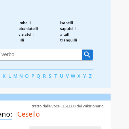
imbelli
isabelli
picchiatelli
saputelli
viziatelli
arzilli
lilli
tranquilli
K
L
M
N
O
P
Q
R
S
T
U
V
W
X
Y
Z
tratto dalla voce CESELLO del Wikizionario
ano:
Cesello