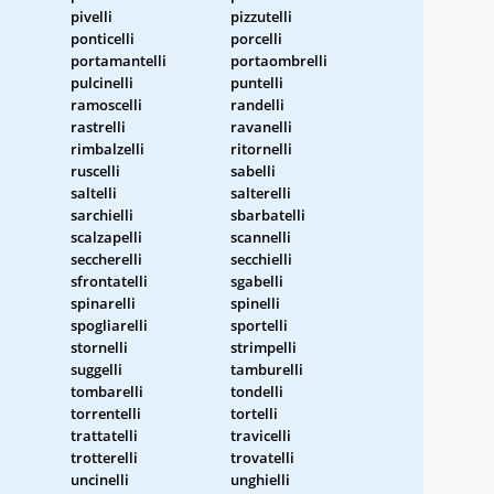
pivelli
pizzutelli
ponticelli
porcelli
portamantelli
portaombrelli
pulcinelli
puntelli
ramoscelli
randelli
rastrelli
ravanelli
rimbalzelli
ritornelli
ruscelli
sabelli
saltelli
salterelli
sarchielli
sbarbatelli
scalzapelli
scannelli
seccherelli
secchielli
sfrontatelli
sgabelli
spinarelli
spinelli
spogliarelli
sportelli
stornelli
strimpelli
suggelli
tamburelli
tombarelli
tondelli
torrentelli
tortelli
trattatelli
travicelli
trotterelli
trovatelli
uncinelli
unghielli