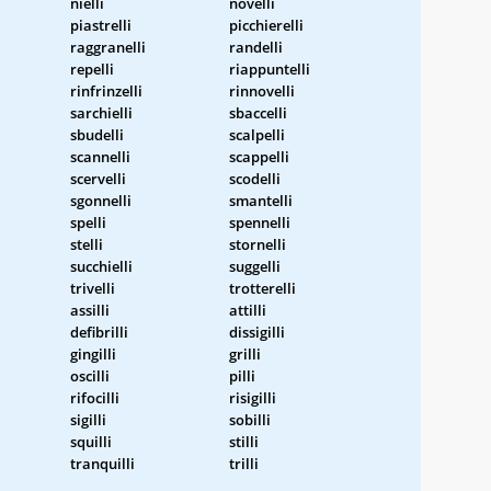
nielli
novelli
piastrelli
picchierelli
raggranelli
randelli
repelli
riappuntelli
rinfrinzelli
rinnovelli
sarchielli
sbaccelli
sbudelli
scalpelli
scannelli
scappelli
scervelli
scodelli
sgonnelli
smantelli
spelli
spennelli
stelli
stornelli
succhielli
suggelli
trivelli
trotterelli
assilli
attilli
defibrilli
dissigilli
gingilli
grilli
oscilli
pilli
rifocilli
risigilli
sigilli
sobilli
squilli
stilli
tranquilli
trilli