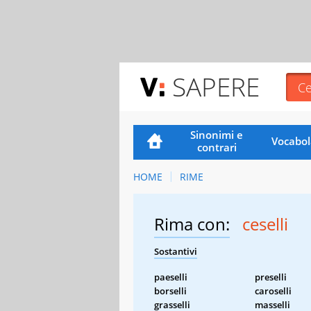
SAPERE
Sinonimi e
Vocabol
contrari
HOME
RIME
Rima con:
ceselli
Sostantivi
paeselli
preselli
borselli
caroselli
grasselli
masselli