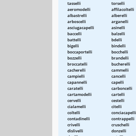
tasselli
torselli
aeromodelli
affilacoltelli
albastrelli
alberelli
arboscelli
arganelli
asciugacapelli
asinelli
baccelli
balzelli
battelli
bdelli
bigelli
bindelli
boccaportelli
bocchelli
bozzelli
brandelli
broccatelli
bucherelli
cacherelli
cammelli
campielli
cancelli
capannelli
capelli
caratelli
carboncelli
cartamodelli
cartelli
cervelli
cestelli
cialamelli
citelli
coltelli
conciacapelli
contadinelli
contrappelli
crivelli
cruschelli
dislivelli
donzelli