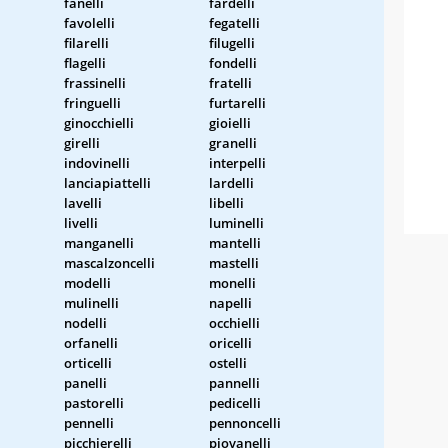
fanelli
fardelli
favolelli
fegatelli
filarelli
filugelli
flagelli
fondelli
frassinelli
fratelli
fringuelli
furtarelli
ginocchielli
gioielli
girelli
granelli
indovinelli
interpelli
lanciapiattelli
lardelli
lavelli
libelli
livelli
luminelli
manganelli
mantelli
mascalzoncelli
mastelli
modelli
monelli
mulinelli
napelli
nodelli
occhielli
orfanelli
oricelli
orticelli
ostelli
panelli
pannelli
pastorelli
pedicelli
pennelli
pennoncelli
picchierelli
piovanelli