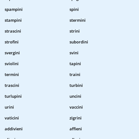
spampini
spini
stampini
stermini
strascini
strini
strofini
subordini
svergini
svini
sviolini
tapini
termini
traini
trascini
turbini
turlupini
uncini
urini
vaccini
vaticini
zigrini
addivieni
affieni