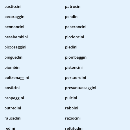
pasticcini
patrocini
pecoraggini
pendini
pennoncini
peperoncini
pesabambini
piccioncini
piccosaggini
piedini
pinguedini
piombaggini
piombini
pistoncini
poltronaggini
portaordini
posticini
presuntuosaggini
propaggini
pulcini
putredini
rabbini
raucedini
raziocini
redini
rettitudini