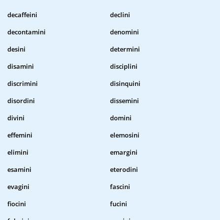
decaffeini
declini
decontamini
denomini
desini
determini
disamini
disciplini
discrimini
disinquini
disordini
dissemini
divini
domini
effemini
elemosini
elimini
emargini
esamini
eterodini
evagini
fascini
fiocini
fucini