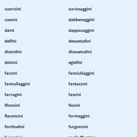
cuoricini
curiosaggini
cuscini
dabbenaggini
daini
dappocaggini
delfini
desuetudini
disordini
dissuetudini
dolcini
eglefini
faccini
fanciullaggini
fannullaggini
fantaccini
farragini
fascini
filoncini
fiocini
flaconcini
formaggini
fortitudini
furgoncini