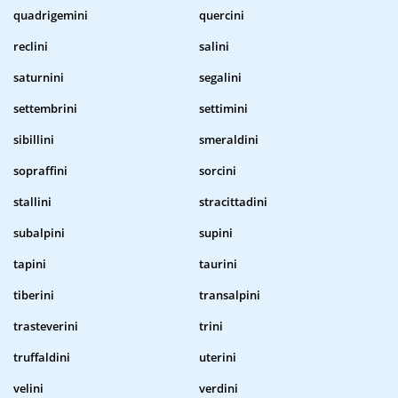
quadrigemini
quercini
reclini
salini
saturnini
segalini
settembrini
settimini
sibillini
smeraldini
sopraffini
sorcini
stallini
stracittadini
subalpini
supini
tapini
taurini
tiberini
transalpini
trasteverini
trini
truffaldini
uterini
velini
verdini