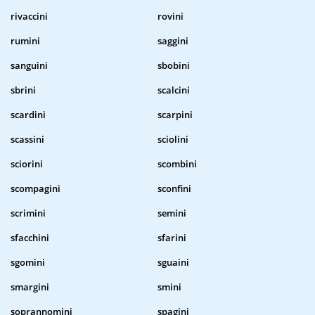
rivaccini
rovini
rumini
saggini
sanguini
sbobini
sbrini
scalcini
scardini
scarpini
scassini
sciolini
sciorini
scombini
scompagini
sconfini
scrimini
semini
sfacchini
sfarini
sgomini
sguaini
smargini
smini
soprannomini
spagini