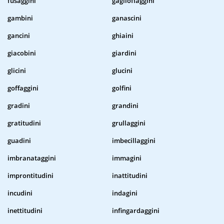
fusaggini
gaglioffaggini
gambini
ganascini
gancini
ghiaini
giacobini
giardini
glicini
glucini
goffaggini
golfini
gradini
grandini
gratitudini
grullaggini
guadini
imbecillaggini
imbranataggini
immagini
improntitudini
inattitudini
incudini
indagini
inettitudini
infingardaggini