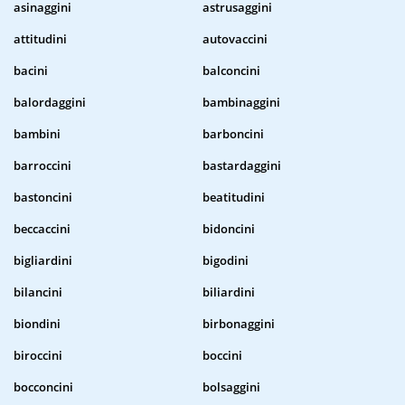
asinaggini
astrusaggini
attitudini
autovaccini
bacini
balconcini
balordaggini
bambinaggini
bambini
barboncini
barroccini
bastardaggini
bastoncini
beatitudini
beccaccini
bidoncini
bigliardini
bigodini
bilancini
biliardini
biondini
birbonaggini
biroccini
boccini
bocconcini
bolsaggini