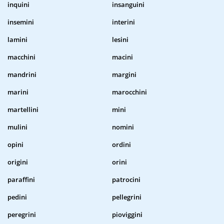
inquini
insanguini
insemini
interini
lamini
lesini
macchini
macini
mandrini
margini
marini
marocchini
martellini
mini
mulini
nomini
opini
ordini
origini
orini
paraffini
patrocini
pedini
pellegrini
peregrini
pioviggini