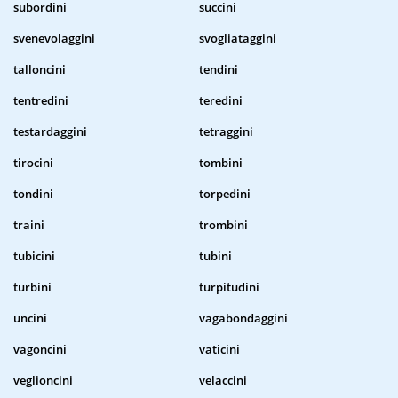
subordini
succini
svenevolaggini
svogliataggini
talloncini
tendini
tentredini
teredini
testardaggini
tetraggini
tirocini
tombini
tondini
torpedini
traini
trombini
tubicini
tubini
turbini
turpitudini
uncini
vagabondaggini
vagoncini
vaticini
veglioncini
velaccini