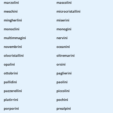
marzolini
mascolini
meschini
microcristallini
mingherlini
miserini
monoclini
monogini
multimmagini
nervini
novembrini
oceanini
olocristallini
oltremarini
opalini
orsini
ottobrini
paglierini
pallidini
paolini
pazzerellini
piccolini
platirrini
pochini
porporini
prealpini