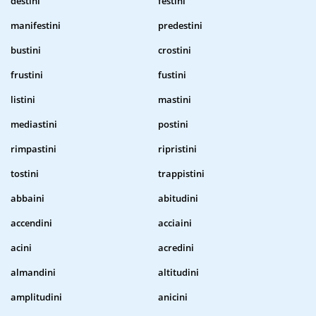
destini
festini
manifestini
predestini
bustini
crostini
frustini
fustini
listini
mastini
mediastini
postini
rimpastini
ripristini
tostini
trappistini
abbaini
abitudini
accendini
acciaini
acini
acredini
almandini
altitudini
amplitudini
anicini