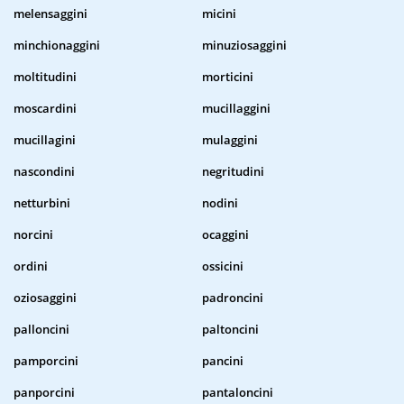
melensaggini
micini
minchionaggini
minuziosaggini
moltitudini
morticini
moscardini
mucillaggini
mucillagini
mulaggini
nascondini
negritudini
netturbini
nodini
norcini
ocaggini
ordini
ossicini
oziosaggini
padroncini
palloncini
paltoncini
pamporcini
pancini
panporcini
pantaloncini