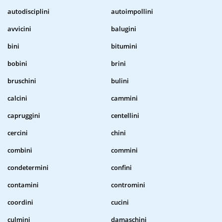
autodisciplini
autoimpollini
avvicini
balugini
bini
bitumini
bobini
brini
bruschini
bulini
calcini
cammini
capruggini
centellini
cercini
chini
combini
commini
condetermini
confini
contamini
contromini
coordini
cucini
culmini
damaschini