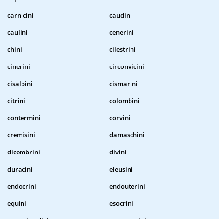
carnicini
caudini
caulini
cenerini
chini
cilestrini
cinerini
circonvicini
cisalpini
cismarini
citrini
colombini
contermini
corvini
cremisini
damaschini
dicembrini
divini
duracini
eleusini
endocrini
endouterini
equini
esocrini