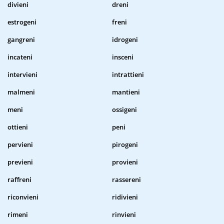
divieni
dreni
estrogeni
freni
gangreni
idrogeni
incateni
insceni
intervieni
intrattieni
malmeni
mantieni
meni
ossigeni
ottieni
peni
pervieni
pirogeni
previeni
provieni
raffreni
rassereni
riconvieni
ridivieni
rimeni
rinvieni