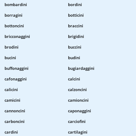
bombardini
bordini
borragini
botticini
bottoncini
braccini
bricconaggini
brigidini
brodini
buccini
bucini
budini
buffonaggini
bugiardaggini
cafonaggini
calcini
calicini
calzoncini
camicini
camioncini
cannoncini
caponaggini
carboncini
carciofini
cardini
cartilagini