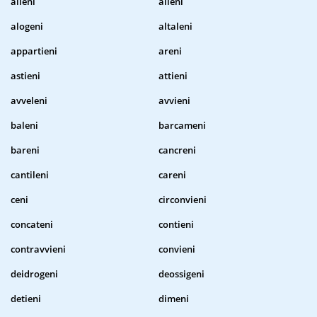
alieni
alleni
alogeni
altaleni
appartieni
areni
astieni
attieni
avveleni
avvieni
baleni
barcameni
bareni
cancreni
cantileni
careni
ceni
circonvieni
concateni
contieni
contravvieni
convieni
deidrogeni
deossigeni
detieni
dimeni