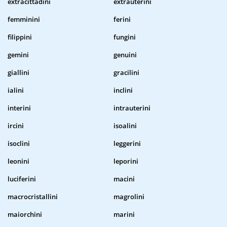
extracittadini
extrauterini
femminini
ferini
filippini
fungini
gemini
genuini
giallini
gracilini
ialini
inclini
interini
intrauterini
ircini
isoalini
isoclini
leggerini
leonini
leporini
luciferini
macini
macrocristallini
magrolini
maiorchini
marini