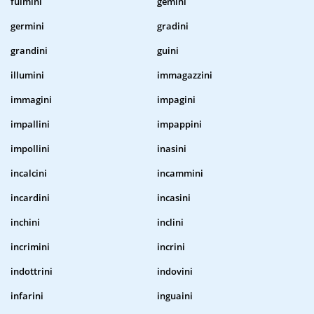
fulmini
gemini
germini
gradini
grandini
guini
illumini
immagazzini
immagini
impagini
impallini
impappini
impollini
inasini
incalcini
incammini
incardini
incasini
inchini
inclini
incrimini
incrini
indottrini
indovini
infarini
inguaini