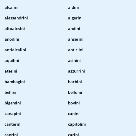
alcalini
aldini
alessandrini
algerini
altoatesini
andini
anodini
anserini
antialcalini
anticlini
aquilini
asinini
atesini
azzurrini
bambagini
barbini
bellini
belluini
bigemini
bovini
canapini
canini
canterini
capitolini
caprini
carini