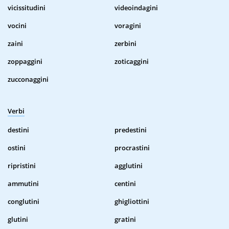
vicissitudini
videoindagini
vocini
voragini
zaini
zerbini
zoppaggini
zoticaggini
zucconaggini
Verbi
destini
predestini
ostini
procrastini
ripristini
agglutini
ammutini
centini
conglutini
ghigliottini
glutini
gratini