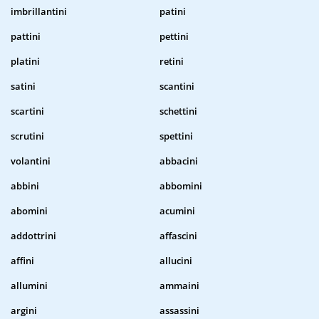
imbrillantini
patini
pattini
pettini
platini
retini
satini
scantini
scartini
schettini
scrutini
spettini
volantini
abbacini
abbini
abbomini
abomini
acumini
addottrini
affascini
affini
allucini
allumini
ammaini
argini
assassini