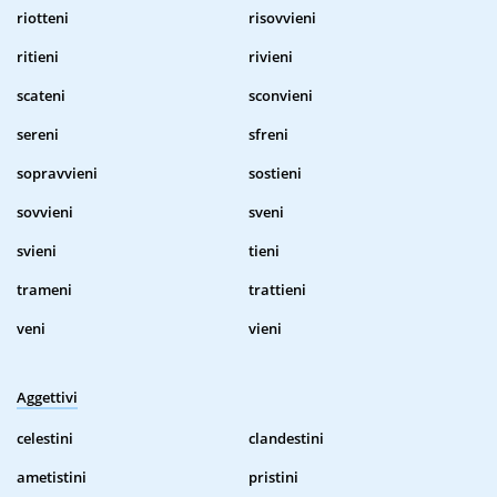
riotteni
risovvieni
ritieni
rivieni
scateni
sconvieni
sereni
sfreni
sopravvieni
sostieni
sovvieni
sveni
svieni
tieni
trameni
trattieni
veni
vieni
Aggettivi
celestini
clandestini
ametistini
pristini