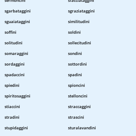
sermoncini
sfacciataggini
sgarbataggini
sgraziataggini
sguaiataggini
similitudini
soffini
soldini
solitudini
sollecitudini
somaraggini
sondini
sordaggini
sottordini
spadaccini
spadini
spiedini
spioncini
spiritosaggini
stelloncini
stiaccini
straccaggini
stradini
strascini
stupidaggini
sturalavandini