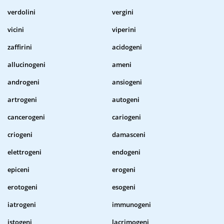
verdolini
vergini
vicini
viperini
zaffirini
acidogeni
allucinogeni
ameni
androgeni
ansiogeni
artrogeni
autogeni
cancerogeni
cariogeni
criogeni
damasceni
elettrogeni
endogeni
epiceni
erogeni
erotogeni
esogeni
iatrogeni
immunogeni
istogeni
lacrimogeni