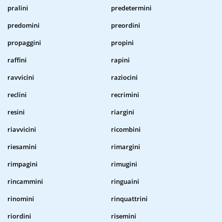
pralini
predetermini
predomini
preordini
propaggini
propini
raffini
rapini
ravvicini
raziocini
reclini
recrimini
resini
riargini
riavvicini
ricombini
riesamini
rimargini
rimpagini
rimugini
rincammini
ringuaini
rinomini
rinquattrini
riordini
risemini