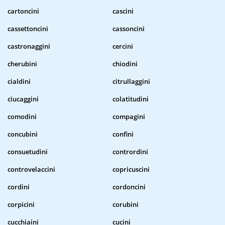
cartoncini
cascini
cassettoncini
cassoncini
castronaggini
cercini
cherubini
chiodini
cialdini
citrullaggini
ciucaggini
colatitudini
comodini
compagini
concubini
confini
consuetudini
contrordini
controvelaccini
copricuscini
cordini
cordoncini
corpicini
corubini
cucchiaini
cucini