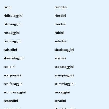
ricini
ricordini
ridicolaggini
riordini
ritrosaggini
rondini
rospaggini
rubini
rusticaggini
saladini
salsedini
sbadataggini
sboccataggini
scaccini
scaldini
scapataggini
scarponcini
scempiaggini
schifosaggini
scimmiaggini
scontrosaggini
seccaggini
secondini
serafini