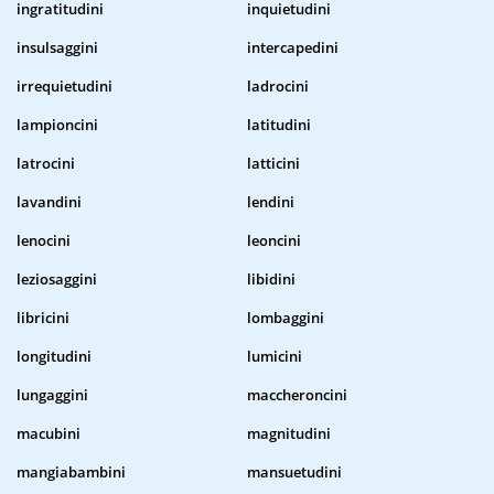
ingratitudini
inquietudini
insulsaggini
intercapedini
irrequietudini
ladrocini
lampioncini
latitudini
latrocini
latticini
lavandini
lendini
lenocini
leoncini
leziosaggini
libidini
libricini
lombaggini
longitudini
lumicini
lungaggini
maccheroncini
macubini
magnitudini
mangiabambini
mansuetudini