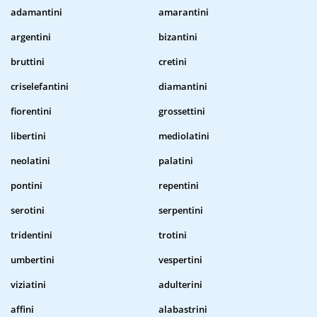
adamantini
amarantini
argentini
bizantini
bruttini
cretini
criselefantini
diamantini
fiorentini
grossettini
libertini
mediolatini
neolatini
palatini
pontini
repentini
serotini
serpentini
tridentini
trotini
umbertini
vespertini
viziatini
adulterini
affini
alabastrini