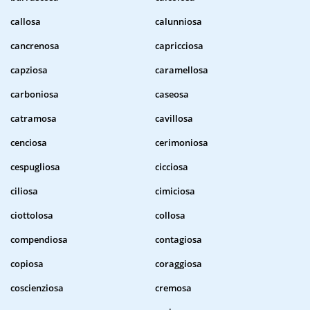
callosa
calunniosa
cancrenosa
capricciosa
capziosa
caramellosa
carboniosa
caseosa
catramosa
cavillosa
cenciosa
cerimoniosa
cespugliosa
cicciosa
ciliosa
cimiciosa
ciottolosa
collosa
compendiosa
contagiosa
copiosa
coraggiosa
coscienziosa
cremosa