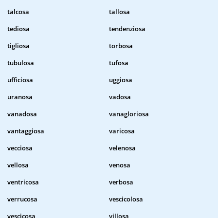
talcosa
tallosa
tediosa
tendenziosa
tigliosa
torbosa
tubulosa
tufosa
ufficiosa
uggiosa
uranosa
vadosa
vanadosa
vanagloriosa
vantaggiosa
varicosa
vecciosa
velenosa
vellosa
venosa
ventricosa
verbosa
verrucosa
vescicolosa
vescicosa
villosa