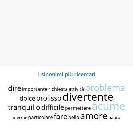
I sinonimi più ricercati
problema
dire
importante
richiesta
attività
divertente
prolisso
dolce
acume
tranquillo
difficile
permettere
amore
fare
particolare
bello
inerme
paura