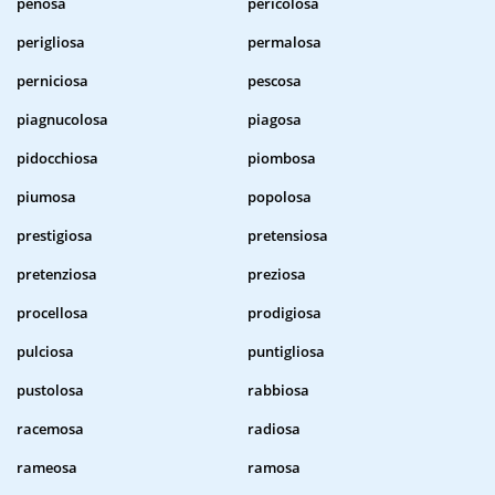
penosa
pericolosa
perigliosa
permalosa
perniciosa
pescosa
piagnucolosa
piagosa
pidocchiosa
piombosa
piumosa
popolosa
prestigiosa
pretensiosa
pretenziosa
preziosa
procellosa
prodigiosa
pulciosa
puntigliosa
pustolosa
rabbiosa
racemosa
radiosa
rameosa
ramosa