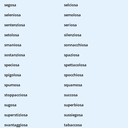
segosa
selciosa
seleniosa
semolosa
sentenziosa
seriosa
setolosa
silenziosa
smaniosa
sonnacchiosa
sostanziosa
spaziosa
speciosa
spettacolosa
spigolosa
spocchiosa
spumosa
squamosa
stoppacciosa
succosa
sugosa
superbiosa
superstiziosa
sussiegosa
svantaggiosa
tabaccosa