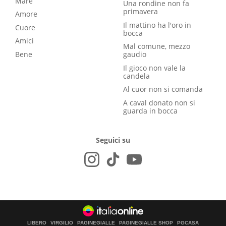
Mare
Una rondine non fa
primavera
Amore
Il mattino ha l'oro in
Cuore
bocca
Amici
Mal comune, mezzo
Bene
gaudio
Il gioco non vale la
candela
Al cuor non si comanda
A caval donato non si
guarda in bocca
Seguici su
LIBERO
VIRGILIO
PAGINEGIALLE
PAGINEGIALLE SHOP
PGCASA