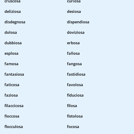
cruscosa
curiosa
deliziosa
desiosa
disdegnosa
dispendiosa
dolosa
doviziosa
dubbiosa
erbosa
esplosa
fallosa
famosa
fangosa
fantasiosa
fastidiosa
faticosa
favolosa
faziosa
fiduciosa
filaccicosa
filosa
fioccosa
fistolosa
flocculosa
focosa