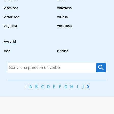
vischiosa
viticciosa
vittoriosa
viziosa
vogliosa
vorticosa
Avverbi
iosa
rinfusa
A
B
C
D
E
F
G
H
I
J
K
L
M
N