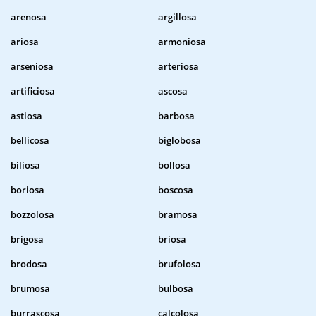
arenosa
argillosa
ariosa
armoniosa
arseniosa
arteriosa
artificiosa
ascosa
astiosa
barbosa
bellicosa
biglobosa
biliosa
bollosa
boriosa
boscosa
bozzolosa
bramosa
brigosa
briosa
brodosa
brufolosa
brumosa
bulbosa
burrascosa
calcolosa