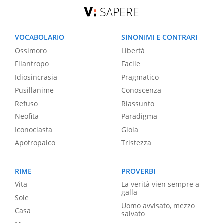
SAPERE
VOCABOLARIO
SINONIMI E CONTRARI
Ossimoro
Libertà
Filantropo
Facile
Idiosincrasia
Pragmatico
Pusillanime
Conoscenza
Refuso
Riassunto
Neofita
Paradigma
Iconoclasta
Gioia
Apotropaico
Tristezza
RIME
PROVERBI
Vita
La verità vien sempre a
galla
Sole
Uomo avvisato, mezzo
Casa
salvato