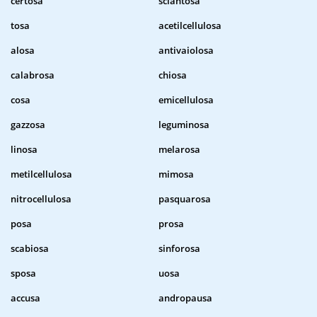
certosa
sciantosa
tosa
acetilcellulosa
alosa
antivaiolosa
calabrosa
chiosa
cosa
emicellulosa
gazzosa
leguminosa
linosa
melarosa
metilcellulosa
mimosa
nitrocellulosa
pasquarosa
posa
prosa
scabiosa
sinforosa
sposa
uosa
accusa
andropausa