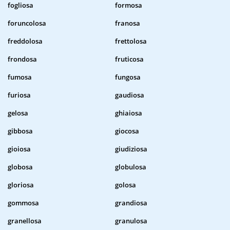
fogliosa
formosa
foruncolosa
franosa
freddolosa
frettolosa
frondosa
fruticosa
fumosa
fungosa
furiosa
gaudiosa
gelosa
ghiaiosa
gibbosa
giocosa
gioiosa
giudiziosa
globosa
globulosa
gloriosa
golosa
gommosa
grandiosa
granellosa
granulosa