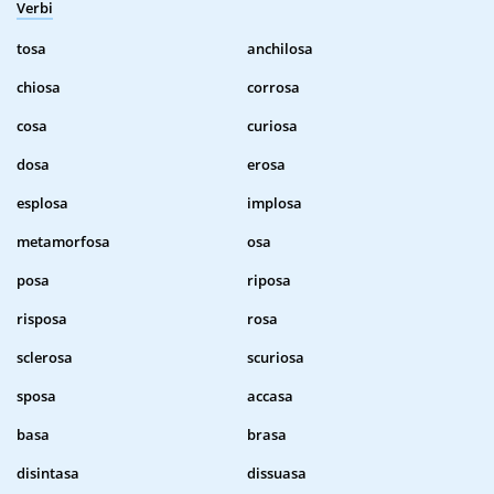
Verbi
tosa
anchilosa
chiosa
corrosa
cosa
curiosa
dosa
erosa
esplosa
implosa
metamorfosa
osa
posa
riposa
risposa
rosa
sclerosa
scuriosa
sposa
accasa
basa
brasa
disintasa
dissuasa