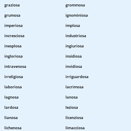
graziosa
grommosa
grumosa
ignominiosa
imperiosa
implosa
incresciosa
industriosa
inesplosa
ingiuriosa
ingloriosa
insidiosa
intravenosa
invidiosa
irreligiosa
irriguardosa
laboriosa
lacrimosa
lagnosa
lanosa
lardosa
leziosa
lianosa
licenziosa
lichenosa
limacciosa