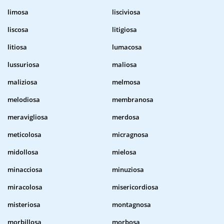
limosa
lisciviosa
liscosa
litigiosa
litiosa
lumacosa
lussuriosa
maliosa
maliziosa
melmosa
melodiosa
membranosa
meravigliosa
merdosa
meticolosa
micragnosa
midollosa
mielosa
minacciosa
minuziosa
miracolosa
misericordiosa
misteriosa
montagnosa
morbillosa
morbosa