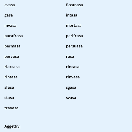
evasa
ficcanasa
gasa
intasa
invasa
mortasa
parafrasa
perifrasa
permasa
persuasa
pervasa
rasa
riaccasa
rincasa
rintasa
rinvasa
sfasa
sgasa
stasa
svasa
travasa
Aggettivi