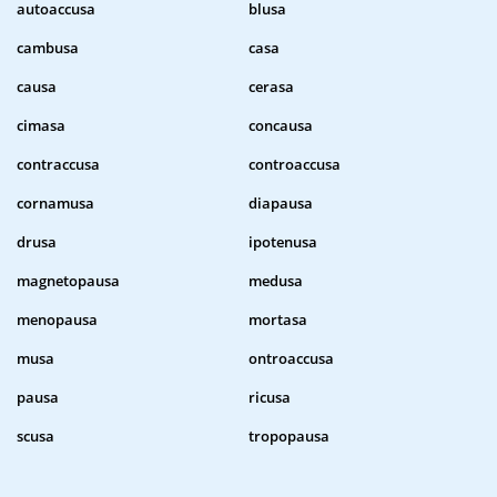
autoaccusa
blusa
cambusa
casa
causa
cerasa
cimasa
concausa
contraccusa
controaccusa
cornamusa
diapausa
drusa
ipotenusa
magnetopausa
medusa
menopausa
mortasa
musa
ontroaccusa
pausa
ricusa
scusa
tropopausa