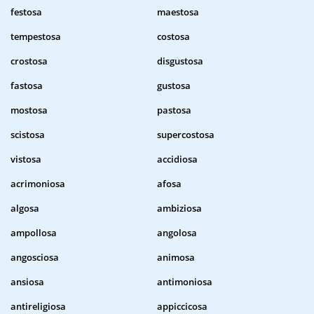
festosa
maestosa
tempestosa
costosa
crostosa
disgustosa
fastosa
gustosa
mostosa
pastosa
scistosa
supercostosa
vistosa
accidiosa
acrimoniosa
afosa
algosa
ambiziosa
ampollosa
angolosa
angosciosa
animosa
ansiosa
antimoniosa
antireligiosa
appiccicosa