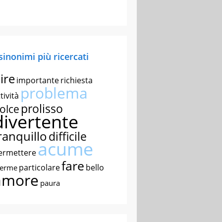
 sinonimi più ricercati
ire
importante
richiesta
problema
tività
prolisso
olce
divertente
ranquillo
difficile
acume
ermettere
fare
particolare
bello
nerme
amore
paura