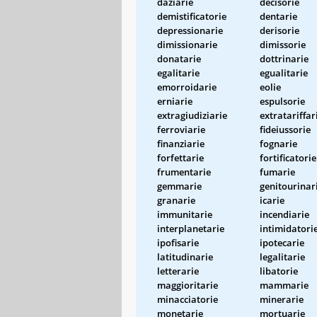
daziarie
decisorie
demistificatorie
dentarie
depressionarie
derisorie
dimissionarie
dimissorie
donatarie
dottrinarie
egalitarie
egualitarie
emorroidarie
eolie
erniarie
espulsorie
extragiudiziarie
extratariffar
ferroviarie
fideiussorie
finanziarie
fognarie
forfettarie
fortificatorie
frumentarie
fumarie
gemmarie
genitourinar
granarie
icarie
immunitarie
incendiarie
interplanetarie
intimidatori
ipofisarie
ipotecarie
latitudinarie
legalitarie
letterarie
libatorie
maggioritarie
mammarie
minacciatorie
minerarie
monetarie
mortuarie