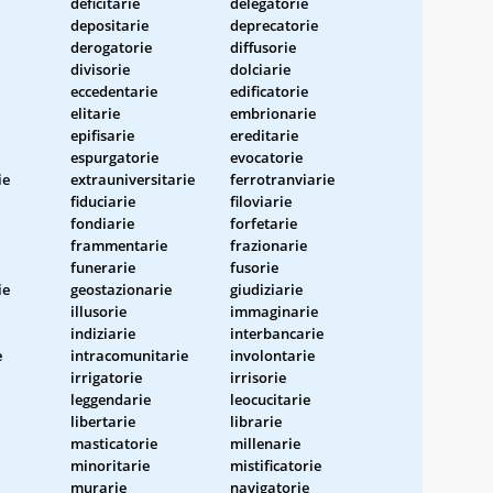
deficitarie
delegatorie
depositarie
deprecatorie
derogatorie
diffusorie
divisorie
dolciarie
eccedentarie
edificatorie
elitarie
embrionarie
epifisarie
ereditarie
espurgatorie
evocatorie
ie
extrauniversitarie
ferrotranviarie
fiduciarie
filoviarie
fondiarie
forfetarie
frammentarie
frazionarie
funerarie
fusorie
ie
geostazionarie
giudiziarie
illusorie
immaginarie
indiziarie
interbancarie
e
intracomunitarie
involontarie
irrigatorie
irrisorie
leggendarie
leocucitarie
libertarie
librarie
masticatorie
millenarie
minoritarie
mistificatorie
murarie
navigatorie