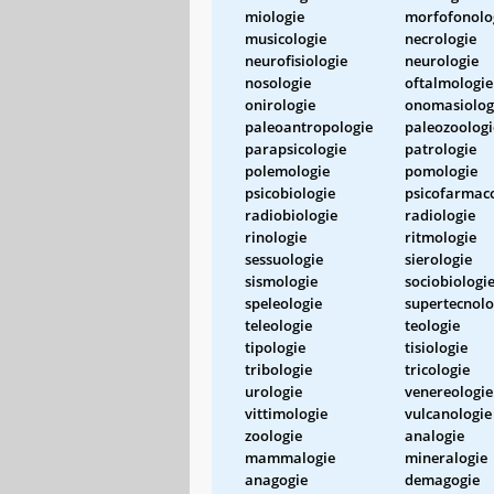
miologie
morfofonolo
musicologie
necrologie
neurofisiologie
neurologie
nosologie
oftalmologie
onirologie
onomasiolog
paleoantropologie
paleozoologi
parapsicologie
patrologie
polemologie
pomologie
psicobiologie
psicofarmac
radiobiologie
radiologie
rinologie
ritmologie
sessuologie
sierologie
sismologie
sociobiologi
speleologie
supertecnolo
teleologie
teologie
tipologie
tisiologie
tribologie
tricologie
urologie
venereologie
vittimologie
vulcanologie
zoologie
analogie
mammalogie
mineralogie
anagogie
demagogie