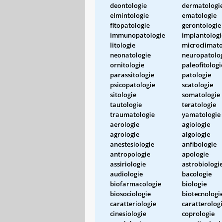
deontologie
dermatologi
elmintologie
ematologie
fitopatologie
gerontologie
immunopatologie
implantologi
litologie
microclimato
neonatologie
neuropatolo
ornitologie
paleofitologi
parassitologie
patologie
psicopatologie
scatologie
sitologie
somatologie
tautologie
teratologie
traumatologie
yamatologie
aerologie
agiologie
agrologie
algologie
anestesiologie
anfibologie
antropologie
apologie
assiriologie
astrobiologi
audiologie
bacologie
biofarmacologie
biologie
biosociologie
biotecnologi
caratteriologie
caratterolog
cinesiologie
coprologie