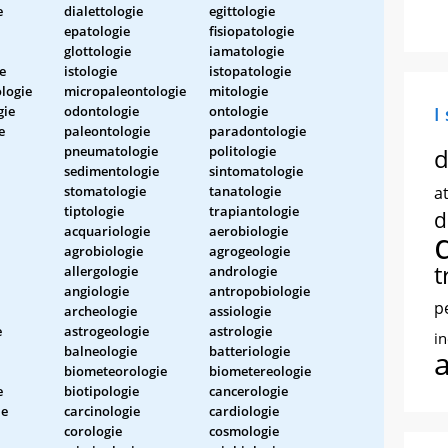
e
dialettologie
egittologie
epatologie
fisiopatologie
glottologie
iamatologie
e
istologie
istopatologie
logie
micropaleontologie
mitologie
gie
odontologie
ontologie
I
e
paleontologie
paradontologie
pneumatologie
politologie
d
sedimentologie
sintomatologie
stomatologie
tanatologie
at
tiptologie
trapiantologie
d
acquariologie
aerobiologie
agrobiologie
agrogeologie
t
allergologie
andrologie
angiologie
antropobiologie
p
archeologie
assiologie
e
astrogeologie
astrologie
i
balneologie
batteriologie
biometeorologie
biometereologie
e
biotipologie
cancerologie
ie
carcinologie
cardiologie
corologie
cosmologie