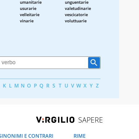
umanitarie
unguentarie
usurarie
valetudinarie
velleitarie
vescicatorie
vinarie
voluttuarie
K
L
M
N
O
P
Q
R
S
T
U
V
W
X
Y
Z
SAPERE
SINONIMI E CONTRARI
RIME