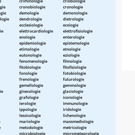
e
criminologie
criobiologie
gie
cronobiologie
cronologie
gie
demologie
demonologie
logie
dendrologie
dietrologie
ecclesiologie
ecologie
ie
elettrocardiologie
elettrofisiologie
enologie
enterologie
epidemiologie
epistemologie
etimologie
etnologie
eutonologie
eziologie
fenomenologie
filmologie
fitobiologie
fitofisiologie
fonologie
fotobiologie
frenologie
futurologie
gemellologie
gemmologie
ie
ginecologie
glaciologie
grafologie
iconologie
ierologie
immunologie
ippologie
iridologie
lessicologie
lichenologie
e
mariologie
massmediologie
e
metodologie
metricologie
microbiologie
micrometeorologie