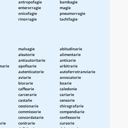
antropofagie
bambagie
enterorragie
magie
onicofagie
pneumorragie
rinorragie
tachifagie
malvagie
abitudinarie
aleatorie
alimentarie
antiautoritarie
anticarie
onarie
apofisarie
arbitrarie
autenticatorie
autoferrotranviarie
aviarie
avvocatorie
biorarie
boarie
caffearie
caledonie
carcerarie
cartarie
castalie
censorie
cessionarie
chirografarie
commissorie
compendiarie
concordatarie
confessorie
rie
contrarie
cursorie