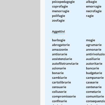
psicopedagogie
albagie
coprofagie
emorragie
menorragie
necrofagie
polifagie
ragie
zoofagie
Aggettivi
barbogie
mogie
abrogatorie
agrumarie
amazzonie
annonarie
antiorarie
antirivoluzi
assistenziarie
ausiliarie
autofilotranviarie
autoritarie
azionarie
bancarie
bonarie
budgetarie
cambiarie
campanarie
cartolibrarie
casearie
censuarie
centenarie
collusorie
cometarie
compromissorie
comunitarie
confinarie
consequenzia