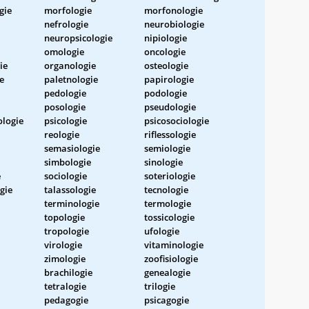
gie
morfologie
morfonologie
nefrologie
neurobiologie
neuropsicologie
nipiologie
omologie
oncologie
ie
organologie
osteologie
e
paletnologie
papirologie
pedologie
podologie
posologie
pseudologie
ologie
psicologie
psicosociologie
reologie
riflessologie
semasiologie
semiologie
simbologie
sinologie
e
sociologie
soteriologie
gie
talassologie
tecnologie
terminologie
termologie
topologie
tossicologie
tropologie
ufologie
virologie
vitaminologie
zimologie
zoofisiologie
brachilogie
genealogie
tetralogie
trilogie
pedagogie
psicagogie