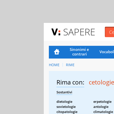
SAPERE
Sinonimi e
Vocabol
contrari
HOME
RIME
Rima con:
cetologi
Sostantivi
dietologie
erpetologie
sovietologie
antologie
citopatologie
climatologie