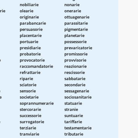
nobiliarie
nonarie
rie
olearie
onerarie
originarie
ottuagenarie
parabancarie
parassitarie
persuasorie
pigmentarie
placentarie
planetarie
portuarie
possessorie
presidiarie
prevaricatorie
probatorie
promissorie
e
provocatorie
provvisorie
raccomandatorie
reazionarie
refrattarie
rescissorie
riparie
sabbatarie
sciatorie
secondarie
e
sensorie
sessagenarie
e
societarie
sociosanitarie
soprannumerarie
statuarie
stercorarie
stranie
successorie
suntuarie
e
surrogatorie
tariffarie
terziarie
testamentarie
tranviarie
tributarie