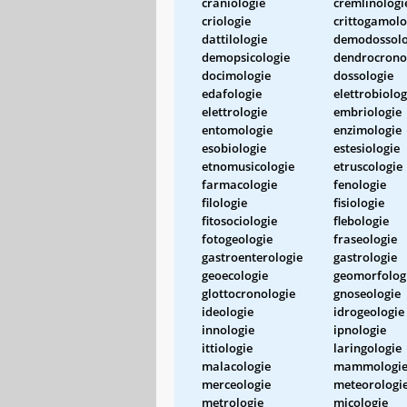
craniologie
cremlinologi
criologie
crittogamolo
dattilologie
demodossolo
demopsicologie
dendrocrono
docimologie
dossologie
edafologie
elettrobiolog
elettrologie
embriologie
entomologie
enzimologie
esobiologie
estesiologie
etnomusicologie
etruscologie
farmacologie
fenologie
filologie
fisiologie
fitosociologie
flebologie
fotogeologie
fraseologie
gastroenterologie
gastrologie
geoecologie
geomorfolog
glottocronologie
gnoseologie
ideologie
idrogeologie
innologie
ipnologie
ittiologie
laringologie
malacologie
mammologi
merceologie
meteorologi
metrologie
micologie