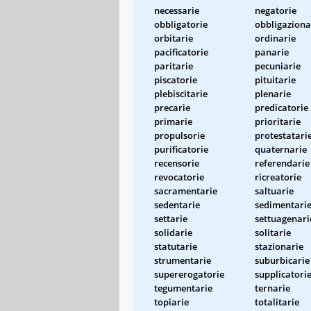
necessarie
negatorie
obbligatorie
obbligaziona
orbitarie
ordinarie
pacificatorie
panarie
paritarie
pecuniarie
piscatorie
pituitarie
plebiscitarie
plenarie
precarie
predicatorie
primarie
prioritarie
propulsorie
protestatari
purificatorie
quaternarie
recensorie
referendarie
revocatorie
ricreatorie
sacramentarie
saltuarie
sedentarie
sedimentari
settarie
settuagenari
solidarie
solitarie
statutarie
stazionarie
strumentarie
suburbicarie
supererogatorie
supplicatori
tegumentarie
ternarie
topiarie
totalitarie