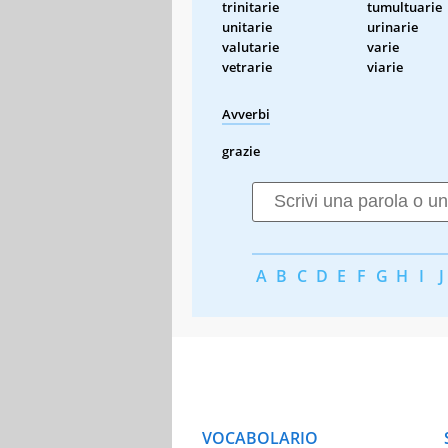
trinitarie
tumultuarie
unitarie
urinarie
valutarie
varie
vetrarie
viarie
Avverbi
grazie
A
B
C
D
E
F
G
H
I
J
VOCABOLARIO