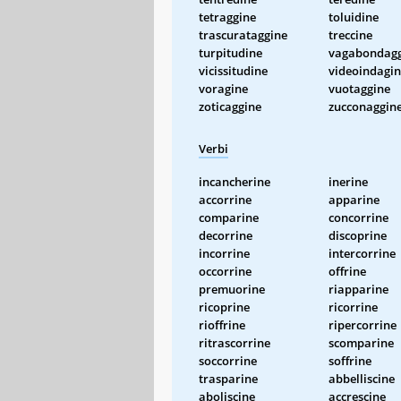
tetraggine
toluidine
trascurataggine
treccine
turpitudine
vagabondagg
vicissitudine
videoindagi
voragine
vuotaggine
zoticaggine
zucconaggin
Verbi
incancherine
inerine
accorrine
apparine
comparine
concorrine
decorrine
discoprine
incorrine
intercorrine
occorrine
offrine
premuorine
riapparine
ricoprine
ricorrine
rioffrine
ripercorrine
ritrascorrine
scomparine
soccorrine
soffrine
trasparine
abbelliscine
aboliscine
accrescine