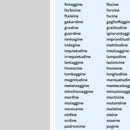
fintaggine
fiocine
forbicine
forcine
ftaleine
fucine
gabardine
gaglioffaggi
gradine
gratitudine
guardine
ignorantagg
immagine
improntitud
indagine
inettitudine
inquietudine
insulsaggine
irrequietudine
lampadine
lentaggine
lezioncine
limoncine
linoleine
lombaggine
longitudine
magnitudine
mansuetudi
melensaggine
mentecattag
minchionaggine
minuziosagg
morfine
morticine
mulaggine
mutandine
novocaine
nucleine
olefine
oleine
ordine
osseine
padroncine
pagine