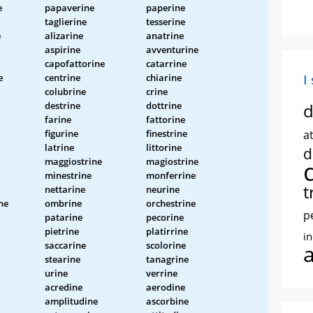
e
papaverine
paperine
taglierine
tesserine
e
alizarine
anatrine
aspirine
avventurine
capofattorine
catarrine
e
centrine
chiarine
I
colubrine
crine
destrine
dottrine
d
farine
fattorine
figurine
finestrine
at
latrine
littorine
d
maggiostrine
magiostrine
minestrine
monferrine
t
nettarine
neurine
ne
ombrine
orchestrine
p
patarine
pecorine
pietrine
platirrine
i
saccarine
scolorine
stearine
tanagrine
urine
verrine
acredine
aerodine
amplitudine
ascorbine