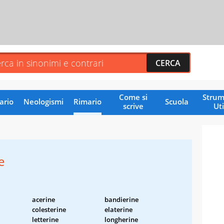
Come si
Strum
ario
Neologismi
Rimario
Scuola
scrive
Uti
e
acerine
bandierine
colesterine
elaterine
letterine
longherine