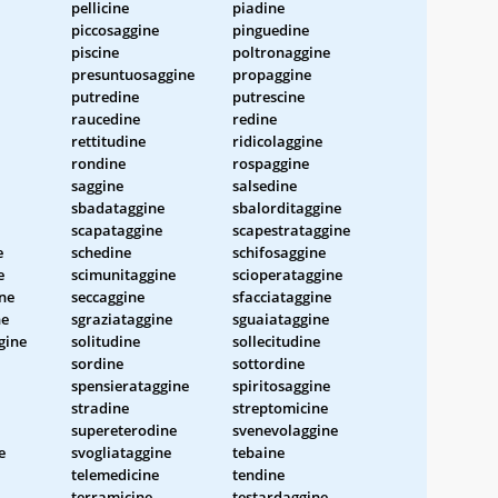
pellicine
piadine
piccosaggine
pinguedine
piscine
poltronaggine
presuntuosaggine
propaggine
putredine
putrescine
raucedine
redine
rettitudine
ridicolaggine
rondine
rospaggine
saggine
salsedine
sbadataggine
sbalorditaggine
scapataggine
scapestrataggine
e
schedine
schifosaggine
e
scimunitaggine
scioperataggine
ne
seccaggine
sfacciataggine
ne
sgraziataggine
sguaiataggine
gine
solitudine
sollecitudine
sordine
sottordine
spensierataggine
spiritosaggine
stradine
streptomicine
supereterodine
svenevolaggine
e
svogliataggine
tebaine
telemedicine
tendine
terramicine
testardaggine