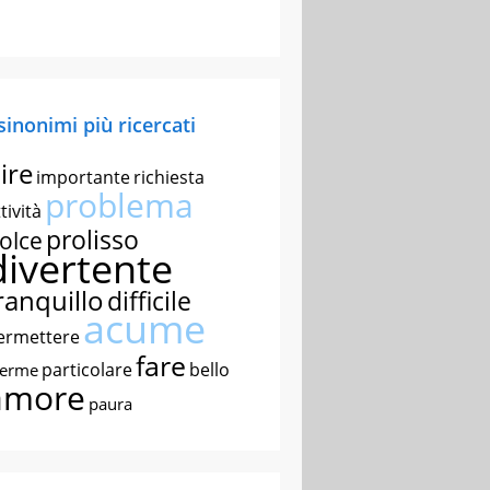
 sinonimi più ricercati
ire
importante
richiesta
problema
tività
prolisso
olce
divertente
ranquillo
difficile
acume
ermettere
fare
particolare
bello
nerme
amore
paura