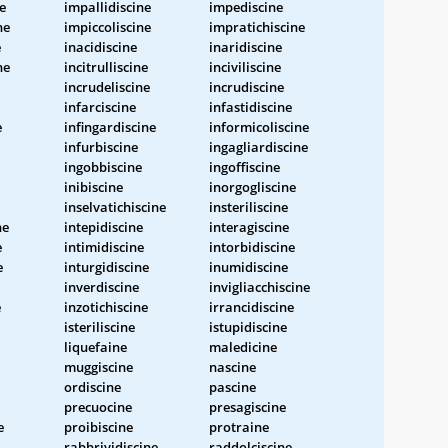
e
impallidiscine
impediscine
ne
impiccoliscine
impratichiscine
e
inacidiscine
inaridiscine
ne
incitrulliscine
inciviliscine
incrudeliscine
incrudiscine
infarciscine
infastidiscine
e
infingardiscine
informicoliscine
infurbiscine
ingagliardiscine
ingobbiscine
ingoffiscine
inibiscine
inorgogliscine
inselvatichiscine
insteriliscine
ne
intepidiscine
interagiscine
e
intimidiscine
intorbidiscine
e
inturgidiscine
inumidiscine
inverdiscine
invigliacchiscine
e
inzotichiscine
irrancidiscine
isteriliscine
istupidiscine
liquefaine
maledicine
muggiscine
nascine
ordiscine
pascine
precuocine
presagiscine
e
proibiscine
protraine
rabbrividiscine
raddolciscine