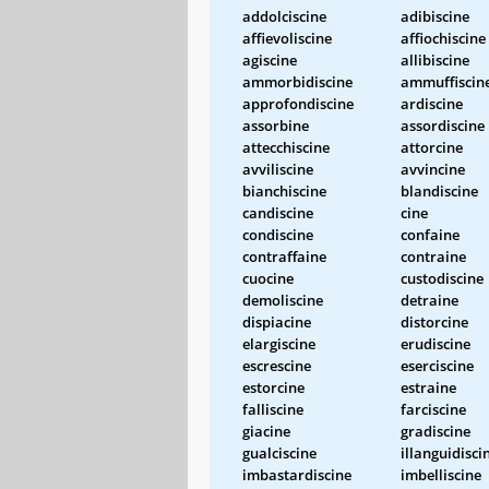
addolciscine
adibiscine
affievoliscine
affiochiscine
agiscine
allibiscine
ammorbidiscine
ammuffiscin
approfondiscine
ardiscine
assorbine
assordiscine
attecchiscine
attorcine
avviliscine
avvincine
bianchiscine
blandiscine
candiscine
cine
condiscine
confaine
contraffaine
contraine
cuocine
custodiscine
demoliscine
detraine
dispiacine
distorcine
elargiscine
erudiscine
escrescine
eserciscine
estorcine
estraine
falliscine
farciscine
giacine
gradiscine
gualciscine
illanguidisci
imbastardiscine
imbelliscine