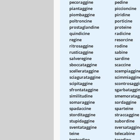
pecoraggine
pedine
piantaggine
piccioncine
piombaggine
piridine
poltroncine
porticine
prostaglandine
proteine
quindicine
radicine
regine
resorcine
ritrosaggine
rodine
rusticaggine
sabine
salveregine
sardine
sboccataggine
scaccine
scellerataggine
scempiaggin
sciagurataggine
scimmiaggin
scipitaggine
scontrosaggi
sfrontataggine
sgarbataggi
similitudine
smemoratag
somaraggine
sordaggine
spadaccine
sparteine
storditaggine
straccaggine
stupidaggine
subordine
sventataggine
sversataggin
teine
telecabine
tentredine
teredine