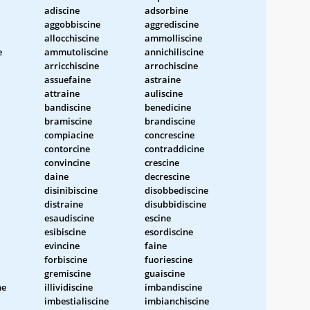
adiscine
adsorbine
aggobbiscine
aggrediscine
allocchiscine
ammolliscine
e
ammutoliscine
annichiliscine
arricchiscine
arrochiscine
assuefaine
astraine
attraine
auliscine
bandiscine
benedicine
bramiscine
brandiscine
compiacine
concrescine
contorcine
contraddicine
convincine
crescine
daine
decrescine
disinibiscine
disobbediscine
distraine
disubbidiscine
esaudiscine
escine
esibiscine
esordiscine
evincine
faine
forbiscine
fuoriescine
gremiscine
guaiscine
ne
illividiscine
imbandiscine
imbestialiscine
imbianchiscine