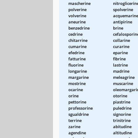
mascherine
nitroglicerin
polverine
spolverine
volverine
acquemarin
aneurine
antipirine
benzedrine
brine
cedrine
cefalosporin
chitarrine
collarine
cumarine
curarine
efedrine
eparine
fatturine
fibrine
fluorine
lastrine
longarine
madrine
margarine
meleagrine
mostrine
muscarine
ocarine
oleomargari
orine
otorine
pettorine
piastrine
professorine
puledrine
sgualdrine
signorine
terrine
trinitrine
zarine
abitudine
agendine
altitudine