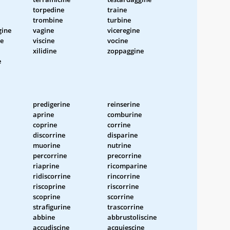
torpedine
traine
trombine
turbine
ine
vagine
viceregine
ne
viscine
vocine
xilidine
zoppaggine
e
predigerine
reinserine
aprine
comburine
coprine
corrine
discorrine
disparine
muorine
nutrine
percorrine
precorrine
riaprine
ricomparine
ridiscorrine
rincorrine
riscoprine
riscorrine
scoprine
scorrine
strafigurine
trascorrine
abbine
abbrustoliscine
accudiscine
acquiescine