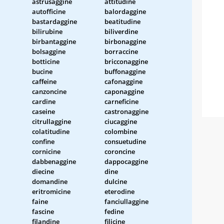
astrusaggine
attitudine
autofficine
balordaggine
bastardaggine
beatitudine
bilirubine
biliverdine
birbantaggine
birbonaggine
bolsaggine
borraccine
botticine
bricconaggine
bucine
buffonaggine
caffeine
cafonaggine
canzoncine
caponaggine
cardine
carneficine
caseine
castronaggine
citrullaggine
ciucaggine
colatitudine
colombine
confine
consuetudine
cornicine
coroncine
dabbenaggine
dappocaggine
diecine
dine
domandine
dulcine
eritromicine
eterodine
faine
fanciullaggine
fascine
fedine
filandine
filicine