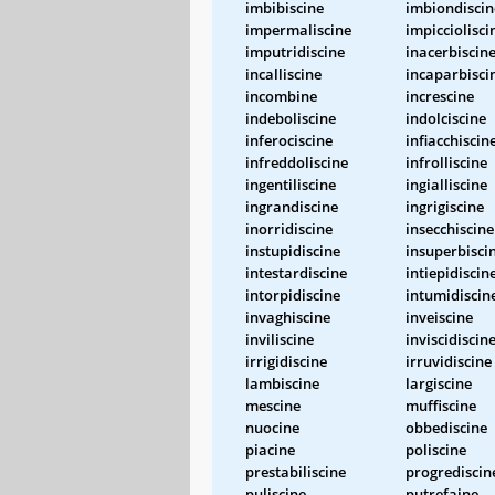
imbibiscine
imbiondiscin
impermaliscine
impicciolisci
imputridiscine
inacerbiscin
incalliscine
incaparbisci
incombine
increscine
indeboliscine
indolciscine
inferociscine
infiacchiscin
infreddoliscine
infrolliscine
ingentiliscine
ingialliscine
ingrandiscine
ingrigiscine
inorridiscine
insecchiscine
instupidiscine
insuperbisci
intestardiscine
intiepidiscin
intorpidiscine
intumidiscin
invaghiscine
inveiscine
inviliscine
inviscidiscin
irrigidiscine
irruvidiscine
lambiscine
largiscine
mescine
muffiscine
nuocine
obbediscine
piacine
poliscine
prestabiliscine
progrediscin
puliscine
putrefaine