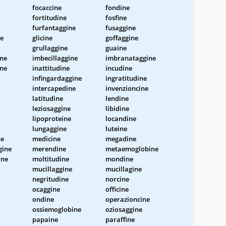
focaccine
fondine
fortitudine
fosfine
furfantaggine
fusaggine
ne
glicine
goffaggine
grullaggine
guaine
ine
imbecillaggine
imbranataggine
ine
inattitudine
incudine
infingardaggine
ingratitudine
intercapedine
invenzioncine
latitudine
lendine
leziosaggine
libidine
lipoproteine
locandine
lungaggine
luteine
ne
medicine
megadine
gine
merendine
metaemoglobine
ine
moltitudine
mondine
mucillaggine
mucillagine
negritudine
norcine
ocaggine
officine
ondine
operazioncine
ossiemoglobine
oziosaggine
papaine
paraffine