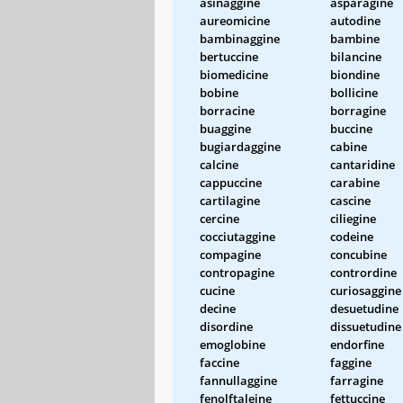
asinaggine
asparagine
aureomicine
autodine
bambinaggine
bambine
bertuccine
bilancine
biomedicine
biondine
bobine
bollicine
borracine
borragine
buaggine
buccine
bugiardaggine
cabine
calcine
cantaridine
cappuccine
carabine
cartilagine
cascine
cercine
ciliegine
cocciutaggine
codeine
compagine
concubine
contropagine
contrordine
cucine
curiosaggine
decine
desuetudine
disordine
dissuetudine
emoglobine
endorfine
faccine
faggine
fannullaggine
farragine
fenolftaleine
fettuccine