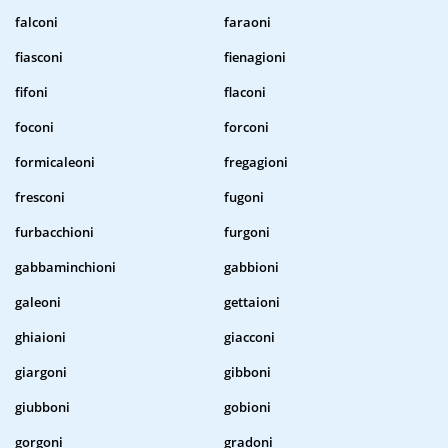
falconi
faraoni
fiasconi
fienagioni
fifoni
flaconi
foconi
forconi
formicaleoni
fregagioni
fresconi
fugoni
furbacchioni
furgoni
gabbaminchioni
gabbioni
galeoni
gettaioni
ghiaioni
giacconi
giargoni
gibboni
giubboni
gobioni
gorgoni
gradoni