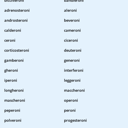
bicchieroni
bandieroni
adrenosteroni
aleroni
androsteroni
beveroni
calderoni
cameroni
ceroni
ciceroni
corticosteroni
deuteroni
gamberoni
generoni
gheroni
interferoni
iperoni
leggeroni
longheroni
maccheroni
mascheroni
operoni
peperoni
peroni
polveroni
progesteroni