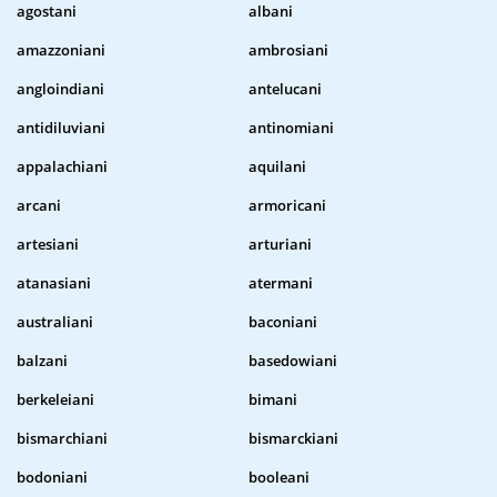
agostani
albani
amazzoniani
ambrosiani
angloindiani
antelucani
antidiluviani
antinomiani
appalachiani
aquilani
arcani
armoricani
artesiani
arturiani
atanasiani
atermani
australiani
baconiani
balzani
basedowiani
berkeleiani
bimani
bismarchiani
bismarckiani
bodoniani
booleani