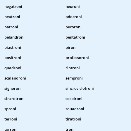
negatroni
neuroni
neutroni
odocroni
patroni
pecoroni
pelandroni
pentatroni
piastroni
pironi
positroni
professoroni
quadroni
rintroni
scalandroni
semproni
signoroni
sincrociclotroni
sincrotroni
sospironi
sproni
squadroni
terroni
tiratroni
torroni
troni