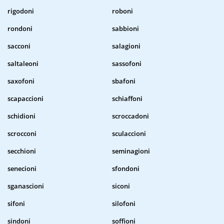
rigodoni
roboni
rondoni
sabbioni
sacconi
salagioni
saltaleoni
sassofoni
saxofoni
sbafoni
scapaccioni
schiaffoni
schidioni
scroccadoni
scrocconi
sculaccioni
secchioni
seminagioni
senecioni
sfondoni
sganascioni
siconi
sifoni
silofoni
sindoni
soffioni