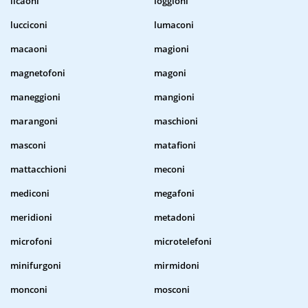
licaoni
loggioni
lucciconi
lumaconi
macaoni
magioni
magnetofoni
magoni
maneggioni
mangioni
marangoni
maschioni
masconi
matafioni
mattacchioni
meconi
mediconi
megafoni
meridioni
metadoni
microfoni
microtelefoni
minifurgoni
mirmidoni
monconi
mosconi