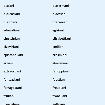
diafani
diatermani
dickensiani
diocesani
disumani
draconiani
edoardiani
egiziani
einsteiniani
elisabettiani
elzeviriani
emiliani
episcopaliani
erasmiani
erziani
eteromani
extraurbani
falloppiani
fantozziani
faustiani
ferragostani
freudiani
friulani
frobeliani
froebeliani
gallicani