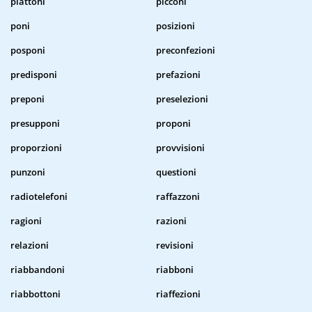
piattoni
picconi
poni
posizioni
posponi
preconfezioni
predisponi
prefazioni
preponi
preselezioni
presupponi
proponi
proporzioni
provvisioni
punzoni
questioni
radiotelefoni
raffazzoni
ragioni
razioni
relazioni
revisioni
riabbandoni
riabboni
riabbottoni
riaffezioni