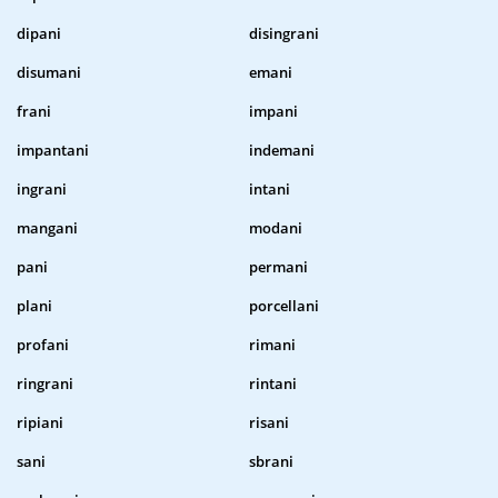
dipani
disingrani
disumani
emani
frani
impani
impantani
indemani
ingrani
intani
mangani
modani
pani
permani
plani
porcellani
profani
rimani
ringrani
rintani
ripiani
risani
sani
sbrani