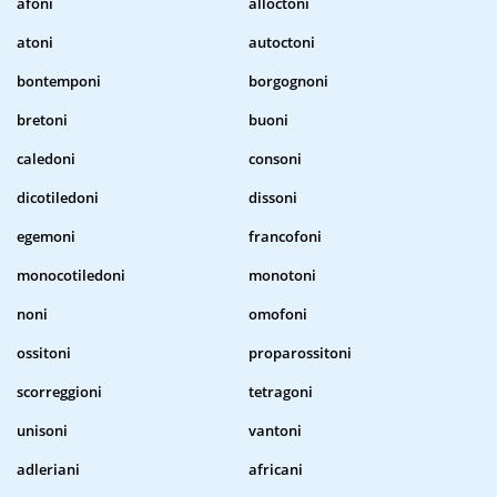
afoni
alloctoni
atoni
autoctoni
bontemponi
borgognoni
bretoni
buoni
caledoni
consoni
dicotiledoni
dissoni
egemoni
francofoni
monocotiledoni
monotoni
noni
omofoni
ossitoni
proparossitoni
scorreggioni
tetragoni
unisoni
vantoni
adleriani
africani