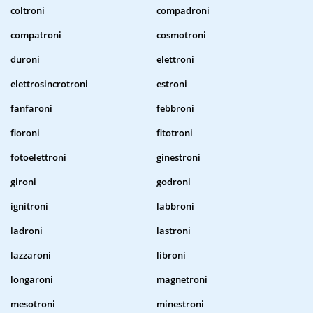
coltroni
compadroni
compatroni
cosmotroni
duroni
elettroni
elettrosincrotroni
estroni
fanfaroni
febbroni
fioroni
fitotroni
fotoelettroni
ginestroni
gironi
godroni
ignitroni
labbroni
ladroni
lastroni
lazzaroni
libroni
longaroni
magnetroni
mesotroni
minestroni