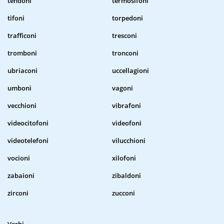
tendoni
termosifoni
tifoni
torpedoni
trafficoni
tresconi
tromboni
tronconi
ubriaconi
uccellagioni
umboni
vagoni
vecchioni
vibrafoni
videocitofoni
videofoni
videotelefoni
vilucchioni
vocioni
xilofoni
zabaioni
zibaldoni
zirconi
zucconi