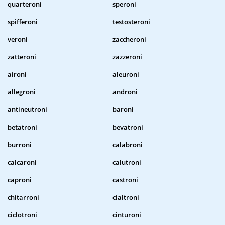
quarteroni
speroni
spifferoni
testosteroni
veroni
zaccheroni
zatteroni
zazzeroni
aironi
aleuroni
allegroni
androni
antineutroni
baroni
betatroni
bevatroni
burroni
calabroni
calcaroni
calutroni
caproni
castroni
chitarroni
cialtroni
ciclotroni
cinturoni