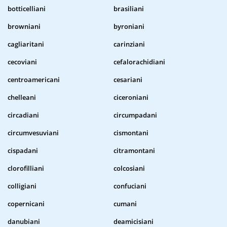
botticelliani
brasiliani
browniani
byroniani
cagliaritani
carinziani
cecoviani
cefalorachidiani
centroamericani
cesariani
chelleani
ciceroniani
circadiani
circumpadani
circumvesuviani
cismontani
cispadani
citramontani
clorofilliani
colcosiani
colligiani
confuciani
copernicani
cumani
danubiani
deamicisiani