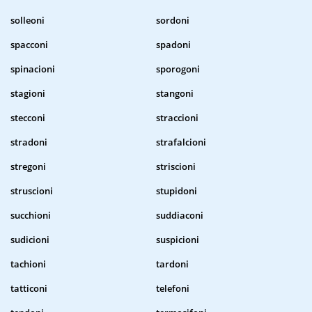
solleoni
sordoni
spacconi
spadoni
spinacioni
sporogoni
stagioni
stangoni
stecconi
straccioni
stradoni
strafalcioni
stregoni
striscioni
struscioni
stupidoni
succhioni
suddiaconi
sudicioni
suspicioni
tachioni
tardoni
tatticoni
telefoni