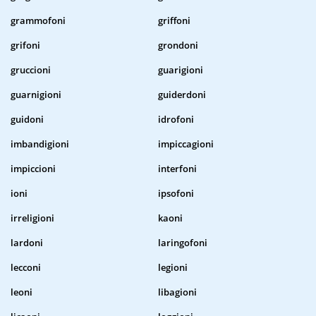
grammofoni
griffoni
grifoni
grondoni
gruccioni
guarigioni
guarnigioni
guiderdoni
guidoni
idrofoni
imbandigioni
impiccagioni
impiccioni
interfoni
ioni
ipsofoni
irreligioni
kaoni
lardoni
laringofoni
lecconi
legioni
leoni
libagioni