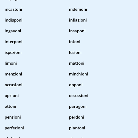
incastoni
indemoni
indisponi
inflazioni
ingavoni
insaponi
interponi
intoni
ispezioni
lesioni
limoni
mattoni
menzioni
minchioni
occasioni
opponi
opzioni
ossessioni
ottoni
paragoni
pensioni
perdoni
perfezioni
piantoni