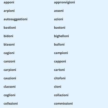
apponi
approvvigioni
arpioni
assoni
autosuggestioni
azioni
bastioni
bastoni
bidoni
bighelloni
blasoni
bulloni
cagioni
campioni
canzoni
capponi
carpioni
cartoni
cauzioni
citofoni
clacsoni
cloni
coglioni
collazioni
collezioni
commissioni