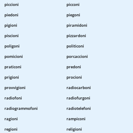
piccioni
picconi
piedoni
piegoni
pigioni
piramidoni
piscioni
pizzardoni
poligoni
politiconi
pomicioni
porcaccioni
praticoni
predoni
prigioni
procioni
provvigioni
radiocarboni
radiofoni
radiofurgoni
radiogrammofoni
radiotelefoni
ragioni
rampiconi
regioni
religioni