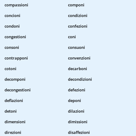
compassioni
componi
concioni
condizioni
condoni
confezioni
congestioni
coni
consoni
consuoni
contrapponi
convenzioni
cotoni
decarboni
decomponi
decondizioni
decongestioni
defezioni
deflazioni
deponi
detoni
dilazioni
dimensioni
dimissioni
direzioni
disaffezioni