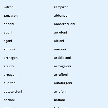
vetroni
zampironi
zanzaroni
abbandoni
abboni
abborraccioni
adoni
aerofoni
agoni
alcioni
amboni
amiconi
archegoni
arcidiaconi
arcioni
armeggioni
arpagoni
arruffoni
audifoni
autofurgoni
autotelefoni
aviofoni
bacioni
baffoni