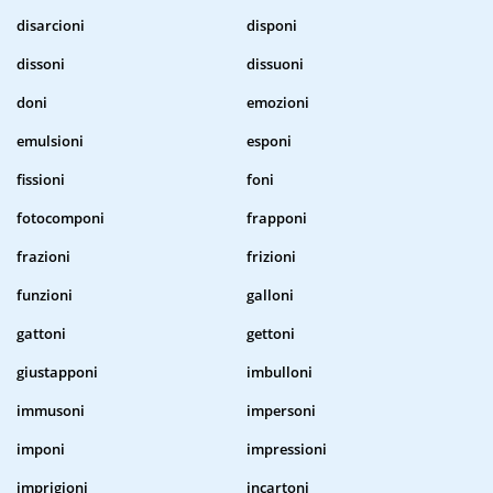
disarcioni
disponi
dissoni
dissuoni
doni
emozioni
emulsioni
esponi
fissioni
foni
fotocomponi
frapponi
frazioni
frizioni
funzioni
galloni
gattoni
gettoni
giustapponi
imbulloni
immusoni
impersoni
imponi
impressioni
imprigioni
incartoni