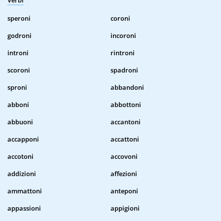
Verbi
speroni
coroni
godroni
incoroni
introni
rintroni
scoroni
spadroni
sproni
abbandoni
abboni
abbottoni
abbuoni
accantoni
accapponi
accattoni
accotoni
accovoni
addizioni
affezioni
ammattoni
anteponi
appassioni
appigioni