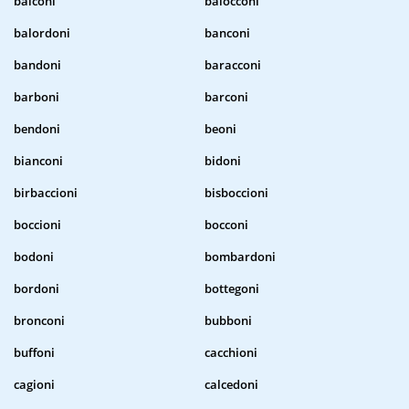
balconi
balocconi
balordoni
banconi
bandoni
baracconi
barboni
barconi
bendoni
beoni
bianconi
bidoni
birbaccioni
bisboccioni
boccioni
bocconi
bodoni
bombardoni
bordoni
bottegoni
bronconi
bubboni
buffoni
cacchioni
cagioni
calcedoni