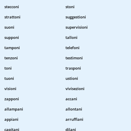
stecconi
stoni
strattoni
suggestioni
suoni
supervisioni
supponi
talloni
tamponi
telefoni
tenzoni
testimoni
toni
trasponi
tuoni
ustioni
visioni
vivisezioni
zapponi
accani
allampani
allontani
appiani
arruffiani
capitani
dilani