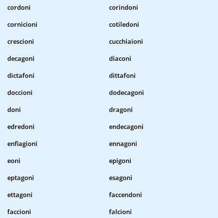
cordoni
corindoni
cornicioni
cotiledoni
crescioni
cucchiaioni
decagoni
diaconi
dictafoni
dittafoni
doccioni
dodecagoni
doni
dragoni
edredoni
endecagoni
enfiagioni
ennagoni
eoni
epigoni
eptagoni
esagoni
ettagoni
faccendoni
faccioni
falcioni