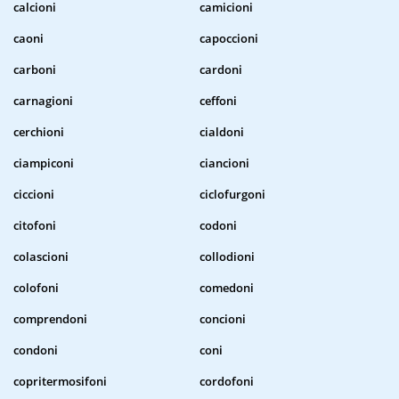
calcioni
camicioni
caoni
capoccioni
carboni
cardoni
carnagioni
ceffoni
cerchioni
cialdoni
ciampiconi
ciancioni
ciccioni
ciclofurgoni
citofoni
codoni
colascioni
collodioni
colofoni
comedoni
comprendoni
concioni
condoni
coni
copritermosifoni
cordofoni