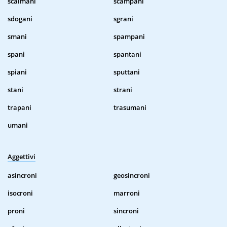
scalmani
scampani
sdogani
sgrani
smani
spampani
spani
spantani
spiani
sputtani
stani
strani
trapani
trasumani
umani
Aggettivi
asincroni
geosincroni
isocroni
marroni
proni
sincroni