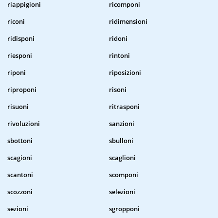
riappigioni
ricomponi
riconi
ridimensioni
ridisponi
ridoni
riesponi
rintoni
riponi
riposizioni
riproponi
risoni
risuoni
ritrasponi
rivoluzioni
sanzioni
sbottoni
sbulloni
scagioni
scaglioni
scantoni
scomponi
scozzoni
selezioni
sezioni
sgropponi