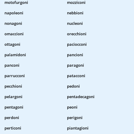
motofurgoni
mozziconi
napoleoni
nebbioni
nonagoni
nucleoni
omaccioni
orecchioni
ottagoni
paciocconi
palamidoni
pancioni
panconi
paragoni
parrucconi
patacconi
pecchioni
pedoni
pelargoni
pentadecagoni
pentagoni
peoni
perdoni
perigoni
perticoni
piantagioni