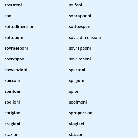
smattoni
solfoni
soni
soprapponi
sottodimensioni
sottoesponi
sottoponi
sovradimensioni
sovraesponi
sovrapponi
sovresponi
sovrimponi
sovvenzioni
spezzoni
spicconi
spigioni
spintoni
spioni
spolloni
spolmoni
sprigioni
sproporzioni
sragioni
stagioni
stazioni
stazzoni