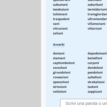
subumani
suburbani
teodosiani
termidoriani
tolstoiani
transgiordan
traspadani
ultramondan
vani
villanoviani
vitruviani
vittoriani
zoliani
Avverbi
domani
dopodomani
stamani
balzelloni
capitomboloni
carponi
coccoloni
dondoloni
girandoloni
pendoloni
rovescioni
saltelloni
spenzoloni
strabalzoni
striscioni
tastoni
voltoloni
zoppiconi