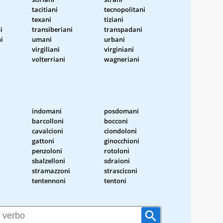
tacitiani
tecnopolitani
texani
tiziani
i
transiberiani
transpadani
i
umani
urbani
virgiliani
virginiani
volterriani
wagneriani
indomani
posdomani
barcolloni
bocconi
cavalcioni
ciondoloni
gattoni
ginocchioni
penzoloni
rotoloni
sbalzelloni
sdraioni
stramazzoni
strasciconi
tentennoni
tentoni