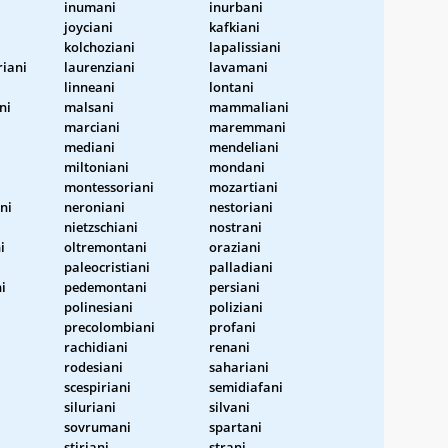
inumani
inurbani
joyciani
kafkiani
kolchoziani
lapalissiani
riani
laurenziani
lavamani
linneani
lontani
ni
malsani
mammaliani
marciani
maremmani
mediani
mendeliani
miltoniani
mondani
montessoriani
mozartiani
ni
neroniani
nestoriani
nietzschiani
nostrani
i
oltremontani
oraziani
paleocristiani
palladiani
i
pedemontani
persiani
polinesiani
poliziani
precolombiani
profani
rachidiani
renani
rodesiani
sahariani
scespiriani
semidiafani
siluriani
silvani
sovrumani
spartani
stiriani
strani