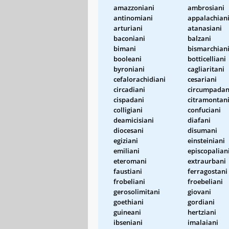
amazzoniani
ambrosiani
antinomiani
appalachian
arturiani
atanasiani
baconiani
balzani
bimani
bismarchian
booleani
botticelliani
byroniani
cagliaritani
cefalorachidiani
cesariani
circadiani
circumpadan
cispadani
citramontan
colligiani
confuciani
deamicisiani
diafani
diocesani
disumani
egiziani
einsteiniani
emiliani
episcopalian
eteromani
extraurbani
faustiani
ferragostani
frobeliani
froebeliani
gerosolimitani
giovani
goethiani
gordiani
guineani
hertziani
ibseniani
imalaiani