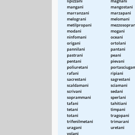
lipizzani
magnani
mangani
mangostani
marranzani
marzapani
melograni
melomani
metilpropani
mezzosopran
modani
mogani
ninfomani
oceani
origani
ortolani
pannilani
pantani
pastrani
peani
pentani
pievani
poliuretani
portasciuga
rafani
ripiani
sacrestani
sagrestani
scaldamani
sciamani
scrivani
sedani
soprammani
sperlani
tafani
tahitiani
tetani
timpani
totani
tragopani
trifenilmetani
trimarani
uragani
uretani
volani