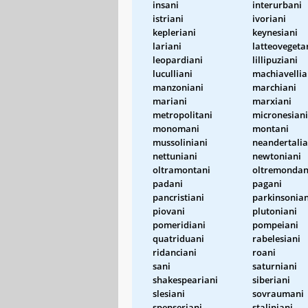
insani
interurbani
istriani
ivoriani
kepleriani
keynesiani
lariani
latteovegeta
leopardiani
lillipuziani
luculliani
machiavellia
manzoniani
marchiani
mariani
marxiani
metropolitani
micronesiani
monomani
montani
mussoliniani
neandertalia
nettuniani
newtoniani
oltramontani
oltremondan
padani
pagani
pancristiani
parkinsonian
piovani
plutoniani
pomeridiani
pompeiani
quatriduani
rabelesiani
ridanciani
roani
sani
saturniani
shakespeariani
siberiani
slesiani
sovraumani
spenseriani
staliniani