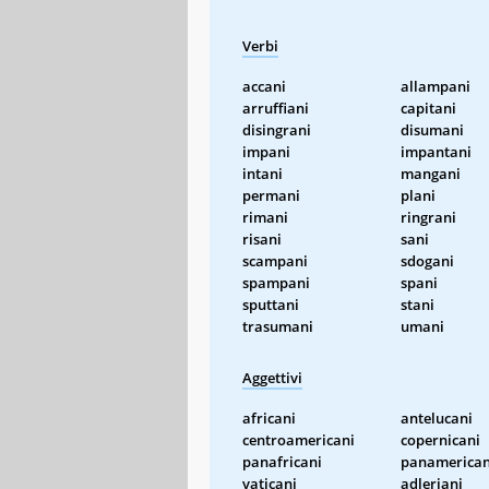
Verbi
accani
allampani
arruffiani
capitani
disingrani
disumani
impani
impantani
intani
mangani
permani
plani
rimani
ringrani
risani
sani
scampani
sdogani
spampani
spani
sputtani
stani
trasumani
umani
Aggettivi
africani
antelucani
centroamericani
copernicani
panafricani
panamerican
vaticani
adleriani