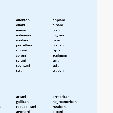
allontani
appiani
dilani
dipani
emani
frani
indemani
ingrani
modani
pani
porcellani
profani
rintani
ripiani
sbrani
scalmani
sgrani
smani
spantani
spiani
strani
trapani
arcani
armoricani
gallicani
negroamericani
i
repubblicani
rusticani
agostani
albani