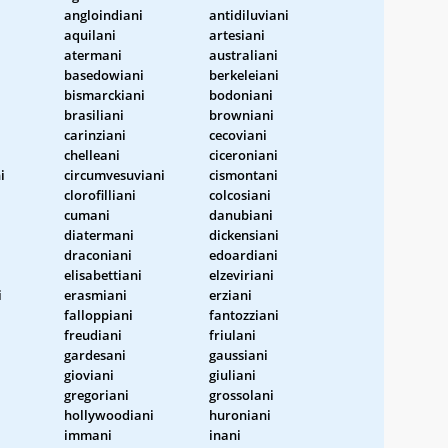
angloindiani
antidiluviani
i
aquilani
artesiani
atermani
australiani
basedowiani
berkeleiani
i
bismarckiani
bodoniani
brasiliani
browniani
carinziani
cecoviani
chelleani
ciceroniani
i
circumvesuviani
cismontani
i
clorofilliani
colcosiani
cumani
danubiani
diatermani
dickensiani
draconiani
edoardiani
elisabettiani
elzeviriani
i
erasmiani
erziani
falloppiani
fantozziani
freudiani
friulani
gardesani
gaussiani
gioviani
giuliani
gregoriani
grossolani
hollywoodiani
huroniani
immani
inani