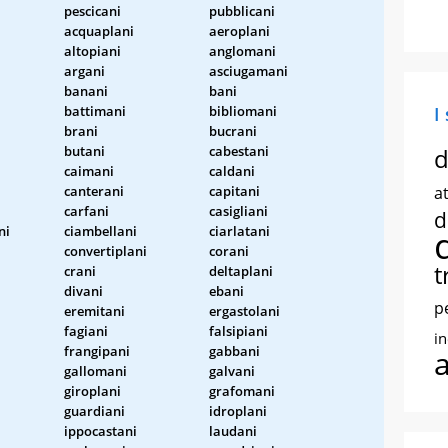
pescicani
pubblicani
acquaplani
aeroplani
altopiani
anglomani
argani
asciugamani
banani
bani
battimani
bibliomani
I
brani
bucrani
butani
cabestani
d
caimani
caldani
canterani
capitani
at
carfani
casigliani
d
ni
ciambellani
ciarlatani
convertiplani
corani
t
crani
deltaplani
divani
ebani
p
eremitani
ergastolani
fagiani
falsipiani
i
frangipani
gabbani
gallomani
galvani
giroplani
grafomani
guardiani
idroplani
ippocastani
laudani