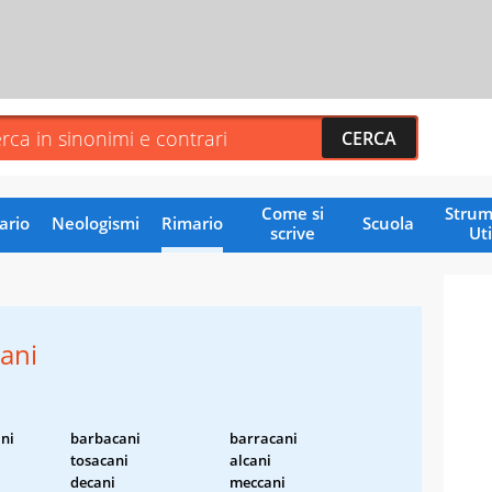
Come si
Strum
ario
Neologismi
Rimario
Scuola
scrive
Uti
ani
ni
barbacani
barracani
tosacani
alcani
decani
meccani