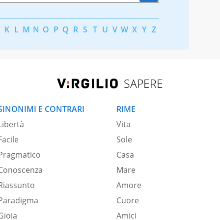
K
L
M
N
O
P
Q
R
S
T
U
V
W
X
Y
Z
SAPERE
SINONIMI E CONTRARI
RIME
Libertà
Vita
Facile
Sole
Pragmatico
Casa
Conoscenza
Mare
Riassunto
Amore
Paradigma
Cuore
Gioia
Amici