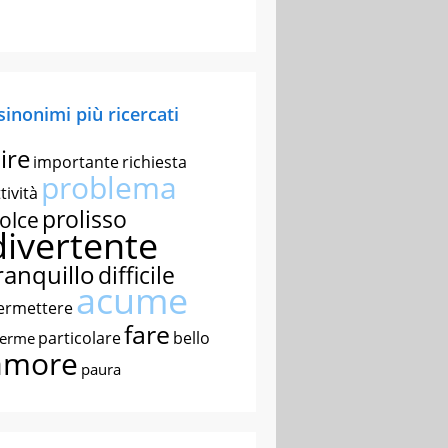
 sinonimi più ricercati
ire
importante
richiesta
problema
tività
prolisso
olce
divertente
ranquillo
difficile
acume
ermettere
fare
particolare
bello
nerme
amore
paura