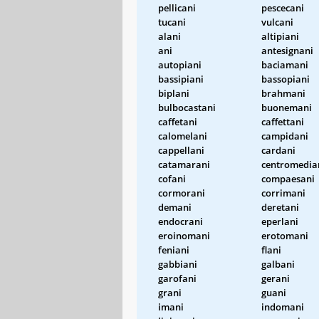
pellicani
pescecani
tucani
vulcani
alani
altipiani
ani
antesignani
autopiani
baciamani
bassipiani
bassopiani
biplani
brahmani
bulbocastani
buonemani
caffetani
caffettani
calomelani
campidani
cappellani
cardani
catamarani
centromedia
cofani
compaesani
cormorani
corrimani
demani
deretani
endocrani
eperlani
eroinomani
erotomani
feniani
flani
gabbiani
galbani
garofani
gerani
grani
guani
imani
indomani