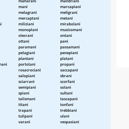
maharani
mandriani
mani
marcapiani
melagrani
meligrani
mercaptani
metani
i
miliziani
mirabolani
monoplani
musicomani
olecrani
ontani
ottani
pani
paramani
passamani
pelagiani
penepiani
plantani
platani
mani
portolani
propani
rosacrociani
saccapani
salopiani
sbrani
sciarrani
scorfani
semipiani
solani
spiani
sultani
talismani
tascapani
titani
tonfani
trapani
trebbiani
tulipani
ulani
varani
vespasiani