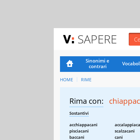
SAPERE
Sinonimi e
Vocabol
contrari
HOME
RIME
Rima con:
chiappac
Sostantivi
acchiappacani
accalappiaca
pisciacani
scalzacani
baccani
cani