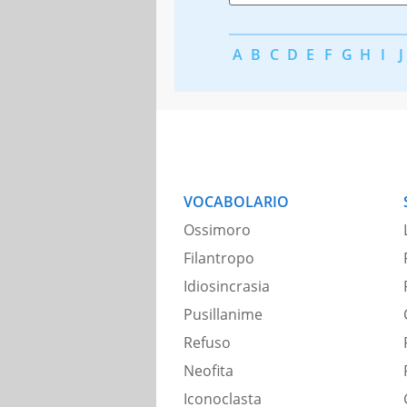
A
B
C
D
E
F
G
H
I
J
VOCABOLARIO
Ossimoro
Filantropo
Idiosincrasia
Pusillanime
Refuso
Neofita
Iconoclasta