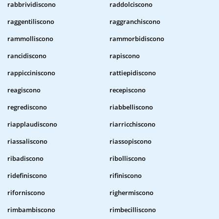
rabbrividiscono
raddolciscono
raggentiliscono
raggranchiscono
rammolliscono
rammorbidiscono
rancidiscono
rapiscono
rappicciniscono
rattiepidiscono
reagiscono
recepiscono
regrediscono
riabbelliscono
riapplaudiscono
riarricchiscono
riassaliscono
riassopiscono
ribadiscono
ribolliscono
ridefiniscono
rifiniscono
riforniscono
righermiscono
rimbambiscono
rimbecilliscono