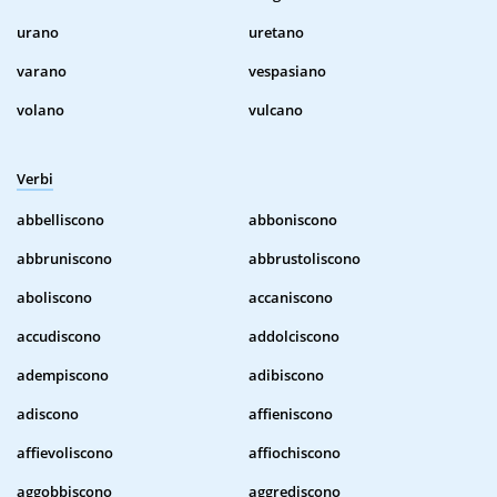
urano
uretano
varano
vespasiano
volano
vulcano
Verbi
abbelliscono
abboniscono
abbruniscono
abbrustoliscono
aboliscono
accaniscono
accudiscono
addolciscono
adempiscono
adibiscono
adiscono
affieniscono
affievoliscono
affiochiscono
aggobbiscono
aggrediscono