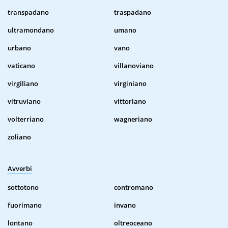
transpadano
traspadano
ultramondano
umano
urbano
vano
vaticano
villanoviano
virgiliano
virginiano
vitruviano
vittoriano
volterriano
wagneriano
zoliano
Avverbi
sottotono
contromano
fuorimano
invano
lontano
oltreoceano