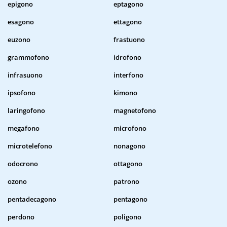
epigono
eptagono
esagono
ettagono
euzono
frastuono
grammofono
idrofono
infrasuono
interfono
ipsofono
kimono
laringofono
magnetofono
megafono
microfono
microtelefono
nonagono
odocrono
ottagono
ozono
patrono
pentadecagono
pentagono
perdono
poligono