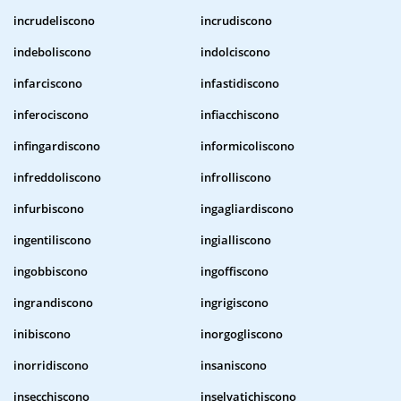
incrudeliscono
incrudiscono
indeboliscono
indolciscono
infarciscono
infastidiscono
inferociscono
infiacchiscono
infingardiscono
informicoliscono
infreddoliscono
infrolliscono
infurbiscono
ingagliardiscono
ingentiliscono
ingialliscono
ingobbiscono
ingoffiscono
ingrandiscono
ingrigiscono
inibiscono
inorgogliscono
inorridiscono
insaniscono
insecchiscono
inselvatichiscono