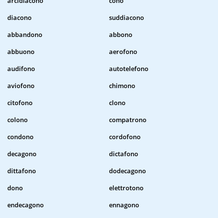
arcidiacono
cono
diacono
suddiacono
abbandono
abbono
abbuono
aerofono
audifono
autotelefono
aviofono
chimono
citofono
clono
colono
compatrono
condono
cordofono
decagono
dictafono
dittafono
dodecagono
dono
elettrotono
endecagono
ennagono