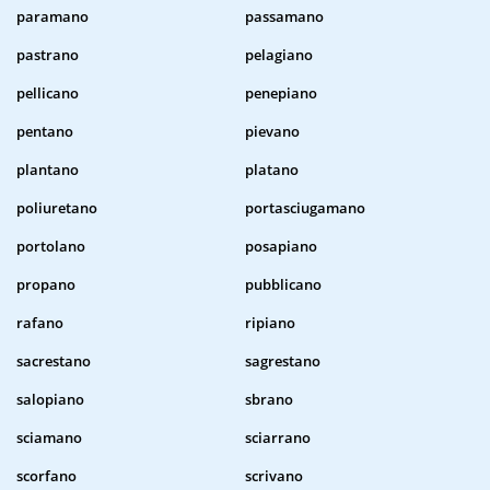
paramano
passamano
pastrano
pelagiano
pellicano
penepiano
pentano
pievano
plantano
platano
poliuretano
portasciugamano
portolano
posapiano
propano
pubblicano
rafano
ripiano
sacrestano
sagrestano
salopiano
sbrano
sciamano
sciarrano
scorfano
scrivano