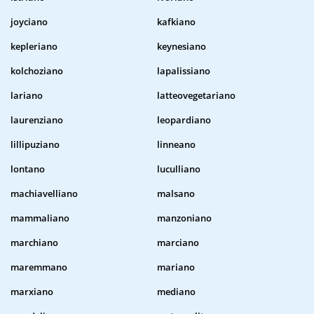
joyciano
kafkiano
kepleriano
keynesiano
kolchoziano
lapalissiano
lariano
latteovegetariano
laurenziano
leopardiano
lillipuziano
linneano
lontano
luculliano
machiavelliano
malsano
mammaliano
manzoniano
marchiano
marciano
maremmano
mariano
marxiano
mediano