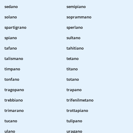
sedano
semipiano
solano
soprammano
spartigrano
sperlano
spiano
sultano
tafano
tahitiano
talismano
tetano
timpano
titano
tonfano
totano
tragopano
trapano
trebbiano
trifenilmetano
trimarano
trottapiano
tucano
tulipano
ulano
uragano