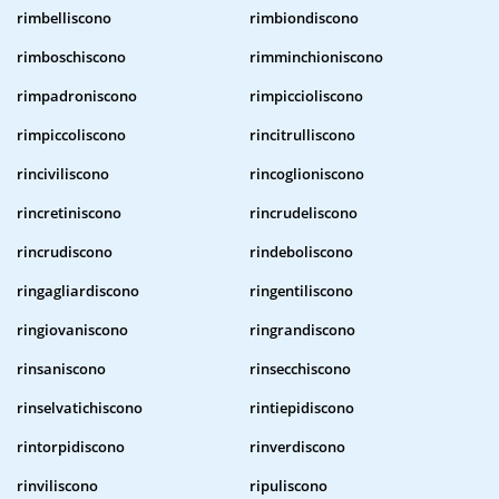
rimbelliscono
rimbiondiscono
rimboschiscono
rimminchioniscono
rimpadroniscono
rimpiccioliscono
rimpiccoliscono
rincitrulliscono
rinciviliscono
rincoglioniscono
rincretiniscono
rincrudeliscono
rincrudiscono
rindeboliscono
ringagliardiscono
ringentiliscono
ringiovaniscono
ringrandiscono
rinsaniscono
rinsecchiscono
rinselvatichiscono
rintiepidiscono
rintorpidiscono
rinverdiscono
rinviliscono
ripuliscono