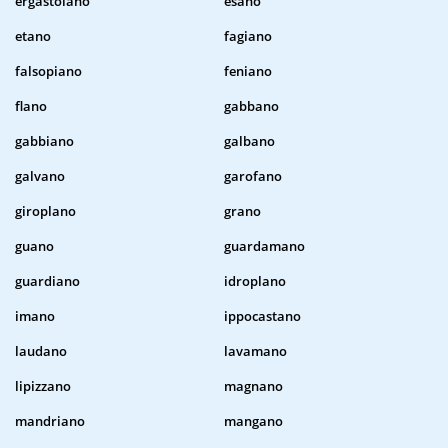
ergastolano
esano
etano
fagiano
falsopiano
feniano
flano
gabbano
gabbiano
galbano
galvano
garofano
giroplano
grano
guano
guardamano
guardiano
idroplano
imano
ippocastano
laudano
lavamano
lipizzano
magnano
mandriano
mangano