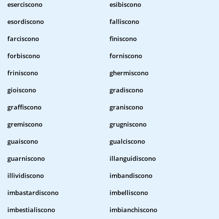
eserciscono
esibiscono
esordiscono
falliscono
farciscono
finiscono
forbiscono
forniscono
friniscono
ghermiscono
gioiscono
gradiscono
graffiscono
graniscono
gremiscono
grugniscono
guaiscono
gualciscono
guarniscono
illanguidiscono
illividiscono
imbandiscono
imbastardiscono
imbelliscono
imbestialiscono
imbianchiscono