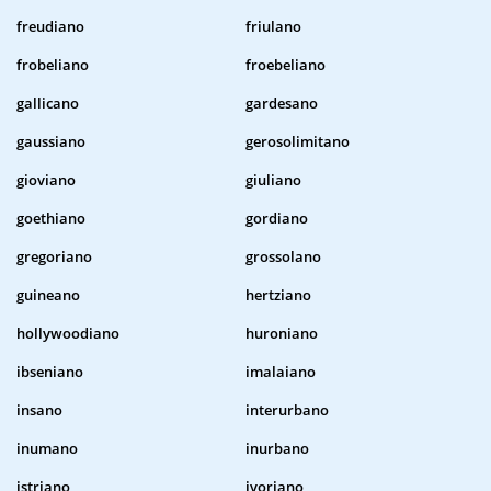
freudiano
friulano
frobeliano
froebeliano
gallicano
gardesano
gaussiano
gerosolimitano
gioviano
giuliano
goethiano
gordiano
gregoriano
grossolano
guineano
hertziano
hollywoodiano
huroniano
ibseniano
imalaiano
insano
interurbano
inumano
inurbano
istriano
ivoriano