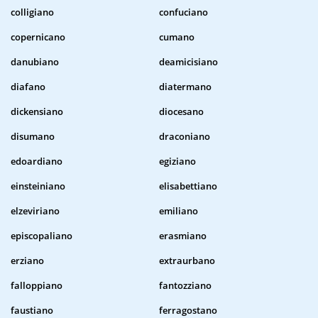
colligiano
confuciano
copernicano
cumano
danubiano
deamicisiano
diafano
diatermano
dickensiano
diocesano
disumano
draconiano
edoardiano
egiziano
einsteiniano
elisabettiano
elzeviriano
emiliano
episcopaliano
erasmiano
erziano
extraurbano
falloppiano
fantozziano
faustiano
ferragostano