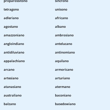
proparossitono
sincrono
tetragono
unisono
adleriano
africano
agostano
albano
amazzoniano
ambrosiano
angloindiano
antelucano
antidiluviano
antinomiano
appalachiano
aquilano
arcano
armoricano
artesiano
arturiano
atanasiano
atermano
australiano
baconiano
balzano
basedowiano