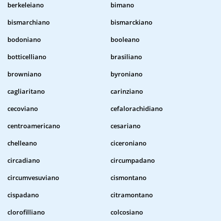
berkeleiano
bimano
bismarchiano
bismarckiano
bodoniano
booleano
botticelliano
brasiliano
browniano
byroniano
cagliaritano
carinziano
cecoviano
cefalorachidiano
centroamericano
cesariano
chelleano
ciceroniano
circadiano
circumpadano
circumvesuviano
cismontano
cispadano
citramontano
clorofilliano
colcosiano