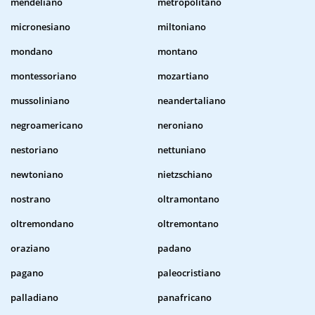
mendeliano
metropolitano
micronesiano
miltoniano
mondano
montano
montessoriano
mozartiano
mussoliniano
neandertaliano
negroamericano
neroniano
nestoriano
nettuniano
newtoniano
nietzschiano
nostrano
oltramontano
oltremondano
oltremontano
oraziano
padano
pagano
paleocristiano
palladiano
panafricano