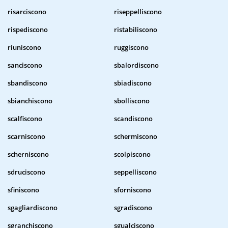
risarciscono
riseppelliscono
rispediscono
ristabiliscono
riuniscono
ruggiscono
sanciscono
sbalordiscono
sbandiscono
sbiadiscono
sbianchiscono
sbolliscono
scalfiscono
scandiscono
scarniscono
schermiscono
scherniscono
scolpiscono
sdruciscono
seppelliscono
sfiniscono
sforniscono
sgagliardiscono
sgradiscono
sgranchiscono
sgualciscono