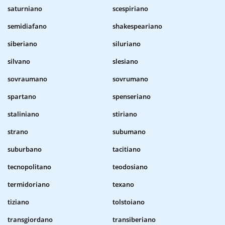
saturniano
scespiriano
semidiafano
shakespeariano
siberiano
siluriano
silvano
slesiano
sovraumano
sovrumano
spartano
spenseriano
staliniano
stiriano
strano
subumano
suburbano
tacitiano
tecnopolitano
teodosiano
termidoriano
texano
tiziano
tolstoiano
transgiordano
transiberiano