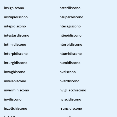
insigniscono
insteriliscono
instupidiscono
insuperbiscono
intepidiscono
interagiscono
intestardiscono
intiepidiscono
intimidiscono
intorbidiscono
intorpidiscono
intumidiscono
inturgidiscono
inumidiscono
invaghiscono
inveiscono
inveleniscono
inverdiscono
inverminiscono
invigliacchiscono
inviliscono
inviscidiscono
inzotichiscono
irrancidiscono