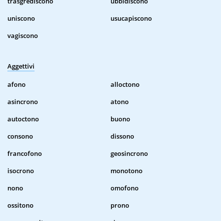
trasgrediscono
ubbidiscono
uniscono
usucapiscono
vagiscono
Aggettivi
afono
alloctono
asincrono
atono
autoctono
buono
consono
dissono
francofono
geosincrono
isocrono
monotono
nono
omofono
ossitono
prono