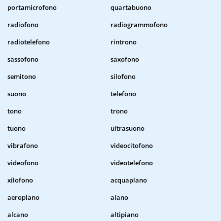
portamicrofono
quartabuono
radiofono
radiogrammofono
radiotelefono
rintrono
sassofono
saxofono
semitono
silofono
suono
telefono
tono
trono
tuono
ultrasuono
vibrafono
videocitofono
videofono
videotelefono
xilofono
acquaplano
aeroplano
alano
alcano
altipiano