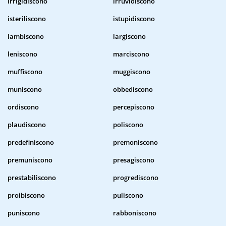
irrigidiscono
irruvidiscono
isteriliscono
istupidiscono
lambiscono
largiscono
leniscono
marciscono
muffiscono
muggiscono
muniscono
obbediscono
ordiscono
percepiscono
plaudiscono
poliscono
predefiniscono
premoniscono
premuniscono
presagiscono
prestabiliscono
progrediscono
proibiscono
puliscono
puniscono
rabboniscono