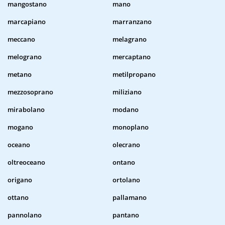
mangostano
mano
marcapiano
marranzano
meccano
melagrano
melograno
mercaptano
metano
metilpropano
mezzosoprano
miliziano
mirabolano
modano
mogano
monoplano
oceano
olecrano
oltreoceano
ontano
origano
ortolano
ottano
pallamano
pannolano
pantano