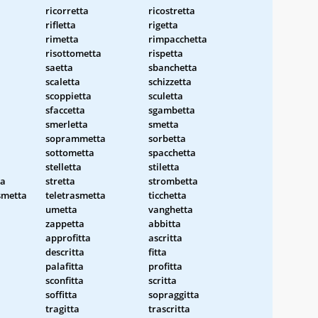
ricorretta
ricostretta
rifletta
rigetta
rimetta
rimpacchetta
risottometta
rispetta
saetta
sbanchetta
scaletta
schizzetta
scoppietta
sculetta
sfaccetta
sgambetta
smerletta
smetta
soprammetta
sorbetta
sottometta
spacchetta
stelletta
stiletta
ta
stretta
strombetta
smetta
teletrasmetta
ticchetta
umetta
vanghetta
zappetta
abbitta
approfitta
ascritta
descritta
fitta
palafitta
profitta
sconfitta
scritta
soffitta
sopraggitta
tragitta
trascritta