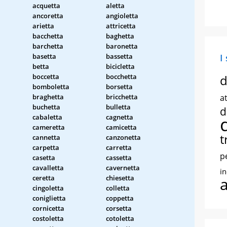
acquetta
aletta
ancoretta
angioletta
arietta
attricetta
bacchetta
baghetta
barchetta
baronetta
basetta
bassetta
I
betta
bicicletta
boccetta
bocchetta
d
bomboletta
borsetta
braghetta
bricchetta
at
buchetta
bulletta
d
cabaletta
cagnetta
cameretta
camicetta
t
cannetta
canzonetta
carpetta
carretta
p
casetta
cassetta
cavalletta
cavernetta
i
ceretta
chiesetta
cingoletta
colletta
coniglietta
coppetta
cornicetta
corsetta
costoletta
cotoletta