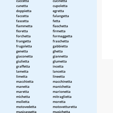
cuccetta
cucinetta
cunetta
cupoletta
doppietta
egretta
faccetta
falangetta
fascetta
fetta
fiammetta
fiaschetta
fioretta
firmetta
forchetta
formaggetta
frangetta
fraschetta
frugoletta
gabbietta
genetta
ghetta
giaconetta
giannetta
giulietta
glumetta
graffetta
incetta
lametta
lancetta
limetta
lineetta
macchietta
macchinetta
manetta
manichetta
maretta
marionetta
michetta
mitraglietta
molletta
moretta
motovedetta
motovetturetta
musicassetta
musichetta