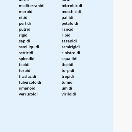
mediterranidi
microbicidi
morbidi
moschicidi
nitidi
pallidi
perfidi
petaloidi
putridi
rancidi
rigidi
ripidi
sapidi
sasanidi
semiliquidi
semirigidi
setticidi
sinistroidi
splendidi
squallidi
tepidi
tiepidi
torbidi
torpidi
traslucidi
trepidi
tubercoloidi
tumidi
umanoidi
umidi
verrucoidi
viriloidi