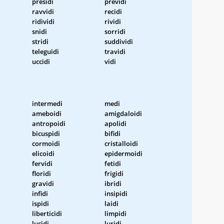
presidi
previdi
ravvidi
recidi
ridividi
rividi
snidi
sorridi
stridi
suddividi
teleguidi
travidi
uccidi
vidi
intermedi
medi
ameboidi
amigdaloidi
antropoidi
apolidi
bicuspidi
bifidi
cormoidi
cristalloidi
elicoidi
epidermoidi
fervidi
fetidi
floridi
frigidi
gravidi
ibridi
infidi
insipidi
ispidi
laidi
liberticidi
limpidi
lucidi
luridi