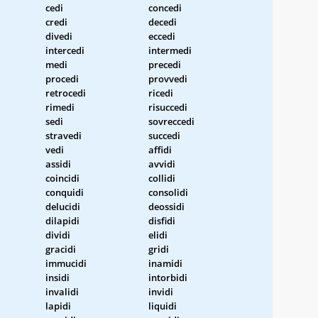
cedi
concedi
credi
decedi
divedi
eccedi
intercedi
intermedi
medi
precedi
procedi
provvedi
retrocedi
ricedi
rimedi
risuccedi
sedi
sovreccedi
stravedi
succedi
vedi
affidi
assidi
avvidi
coincidi
collidi
conquidi
consolidi
delucidi
deossidi
dilapidi
disfidi
dividi
elidi
gracidi
gridi
immucidi
inamidi
insidi
intorbidi
invalidi
invidi
lapidi
liquidi