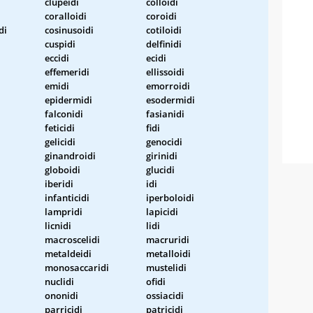
clupeidi
colloidi
coralloidi
coroidi
di
cosinusoidi
cotiloidi
cuspidi
delfinidi
eccidi
ecidi
effemeridi
ellissoidi
emidi
emorroidi
epidermidi
esodermidi
falconidi
fasianidi
feticidi
fidi
gelicidi
genocidi
ginandroidi
girinidi
globoidi
glucidi
iberidi
idi
infanticidi
iperboloidi
lampridi
lapicidi
licnidi
lidi
macroscelidi
macruridi
metaldeidi
metalloidi
monosaccaridi
mustelidi
nuclidi
ofidi
ononidi
ossiacidi
parricidi
patricidi