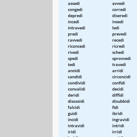
assedi
avvedi
congedi
corredi
depredi
diseredi
incedi
insedi
intravedi
ledi
predi
prevedi
ravvedi
recedi
riconcedi
ricredi
rivedi
schedi
spedi
sprovvedi
tedi
travedi
annidi
arridi
candidi
circoncidi
condividi
confidi
convalidi
decidi
deridi
diffidi
disossidi
disubbidi
falcidi
fidi
guidi
ibridi
incidi
ingravidi
intravidi
intridi
iridi
irridi