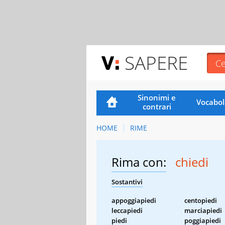
SAPERE
Sinonimi e
Vocabol
contrari
HOME
RIME
Rima con:
chiedi
Sostantivi
appoggiapiedi
centopiedi
leccapiedi
marciapiedi
piedi
poggiapiedi