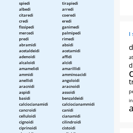
spiedi
tirapiedi
albedi
arredi
citaredi
coeredi
credi
eredi
fissipedi
ganimedi
mercedi
palmipedi
I
predi
rimedi
abramidi
absidi
d
acetaldeidi
acetamidi
adenoidi
affidi
at
alcaloidi
alcidi
d
amamelidi
amarillidi
ammidi
amminoacidi
t
anellidi
angoloidi
aracnidi
aracnoidi
p
aspidi
assoidi
basidi
benzaldeidi
i
calciocianamidi
calciocianammidi
cancroidi
canidi
celluloidi
cianamidi
cignoidi
cilindroidi
ciprinoidi
cistoidi