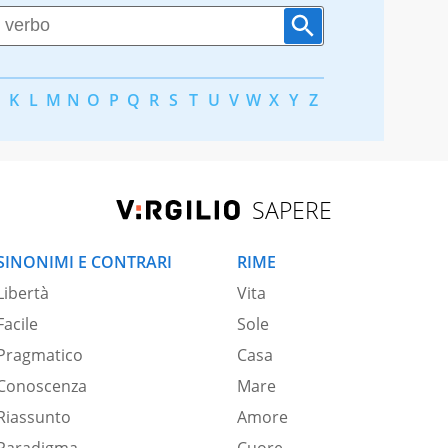
K
L
M
N
O
P
Q
R
S
T
U
V
W
X
Y
Z
SAPERE
SINONIMI E CONTRARI
RIME
Libertà
Vita
Facile
Sole
Pragmatico
Casa
Conoscenza
Mare
Riassunto
Amore
Paradigma
Cuore