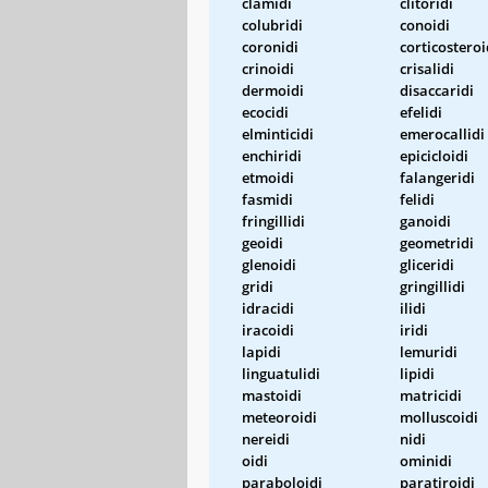
clamidi
clitoridi
colubridi
conoidi
coronidi
corticosteroi
crinoidi
crisalidi
dermoidi
disaccaridi
ecocidi
efelidi
elminticidi
emerocallidi
enchiridi
epicicloidi
etmoidi
falangeridi
fasmidi
felidi
fringillidi
ganoidi
geoidi
geometridi
glenoidi
gliceridi
gridi
gringillidi
idracidi
ilidi
iracoidi
iridi
lapidi
lemuridi
linguatulidi
lipidi
mastoidi
matricidi
meteoroidi
molluscoidi
nereidi
nidi
oidi
ominidi
paraboloidi
paratiroidi