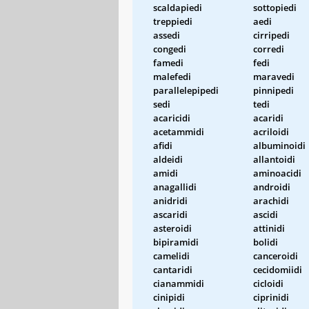
scaldapiedi
sottopiedi
treppiedi
aedi
assedi
cirripedi
congedi
corredi
famedi
fedi
malefedi
maravedi
parallelepipedi
pinnipedi
sedi
tedi
acaricidi
acaridi
acetammidi
acriloidi
afidi
albuminoidi
aldeidi
allantoidi
amidi
aminoacidi
anagallidi
androidi
anidridi
arachidi
ascaridi
ascidi
asteroidi
attinidi
bipiramidi
bolidi
camelidi
canceroidi
cantaridi
cecidomiidi
cianammidi
cicloidi
cinipidi
ciprinidi