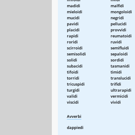
madidi
malfidi
mieloidi
mongoloidi
mucidi
negridi
pavidi
pellucidi
placidi
provvidi
rapidi
reumatoidi
roridi
ruvidi
scirroidi
semifluidi
semisolidi
sepaloidi
solidi
sordidi
subacidi
tasmanidi
tifoidi
timidi
torridi
translucidi
tricuspidi
trifidi
turgidi
ultrarapidi
validi
vermicidi
viscidi
vividi
Avverbi
dappiedi