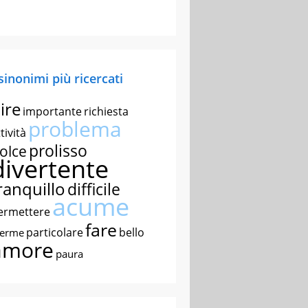
 sinonimi più ricercati
ire
importante
richiesta
problema
tività
prolisso
olce
divertente
ranquillo
difficile
acume
ermettere
fare
particolare
bello
nerme
amore
paura