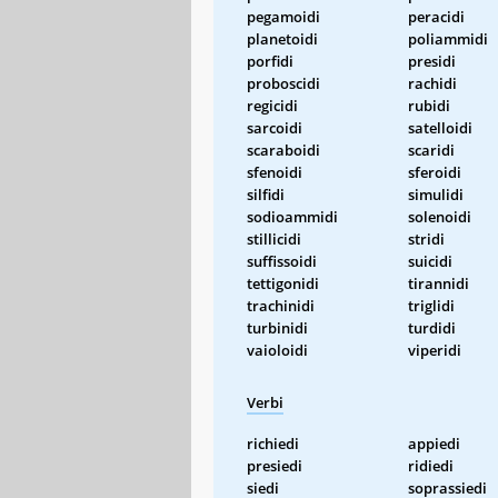
pegamoidi
peracidi
planetoidi
poliammidi
porfidi
presidi
proboscidi
rachidi
regicidi
rubidi
sarcoidi
satelloidi
scaraboidi
scaridi
sfenoidi
sferoidi
silfidi
simulidi
sodioammidi
solenoidi
stillicidi
stridi
suffissoidi
suicidi
tettigonidi
tirannidi
trachinidi
triglidi
turbinidi
turdidi
vaioloidi
viperidi
Verbi
richiedi
appiedi
presiedi
ridiedi
siedi
soprassiedi