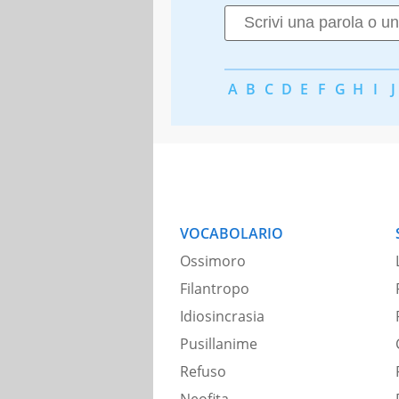
A
B
C
D
E
F
G
H
I
J
VOCABOLARIO
Ossimoro
Filantropo
Idiosincrasia
Pusillanime
Refuso
Neofita