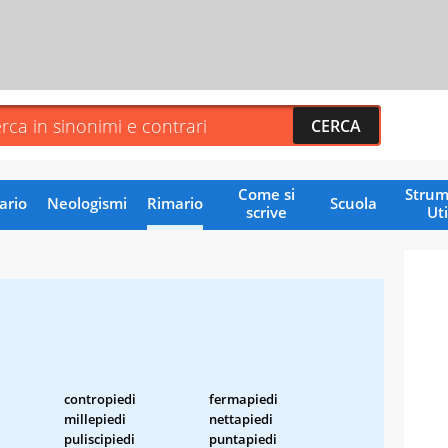
Come si
Strum
ario
Neologismi
Rimario
Scuola
scrive
Uti
contropiedi
fermapiedi
millepiedi
nettapiedi
puliscipiedi
puntapiedi