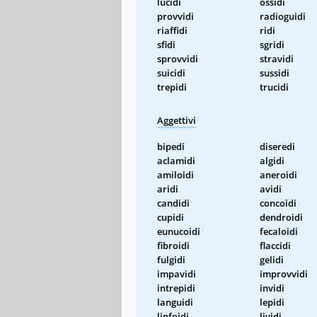
lucidi
ossidi
provvidi
radioguidi
riaffidi
ridi
sfidi
sgridi
sprovvidi
stravidi
suicidi
sussidi
trepidi
trucidi
Aggettivi
bipedi
diseredi
aclamidi
algidi
amiloidi
aneroidi
aridi
avidi
candidi
concoidi
cupidi
dendroidi
eunucoidi
fecaloidi
fibroidi
flaccidi
fulgidi
gelidi
impavidi
improvvidi
intrepidi
invidi
languidi
lepidi
linfoidi
lividi