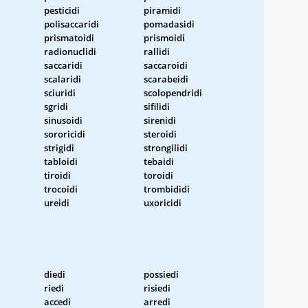
pesticidi
piramidi
polisaccaridi
pomadasidi
prismatoidi
prismoidi
radionuclidi
rallidi
saccaridi
saccaroidi
scalaridi
scarabeidi
sciuridi
scolopendridi
sgridi
sifilidi
sinusoidi
sirenidi
sororicidi
steroidi
strigidi
strongilidi
tabloidi
tebaidi
tiroidi
toroidi
trocoidi
trombididi
ureidi
uxoricidi
diedi
possiedi
riedi
risiedi
accedi
arredi