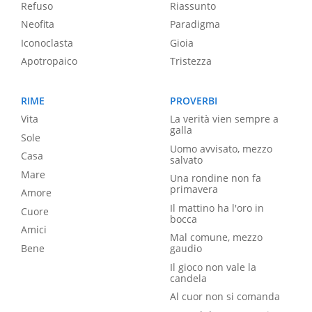
Refuso
Riassunto
Neofita
Paradigma
Iconoclasta
Gioia
Apotropaico
Tristezza
RIME
PROVERBI
Vita
La verità vien sempre a
galla
Sole
Uomo avvisato, mezzo
Casa
salvato
Mare
Una rondine non fa
primavera
Amore
Il mattino ha l'oro in
Cuore
bocca
Amici
Mal comune, mezzo
Bene
gaudio
Il gioco non vale la
candela
Al cuor non si comanda