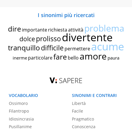
I sinonimi più ricercati
problema
dire
importante
richiesta
attività
divertente
prolisso
dolce
acume
tranquillo
difficile
permettere
amore
fare
particolare
bello
inerme
paura
SAPERE
VOCABOLARIO
SINONIMI E CONTRARI
Ossimoro
Libertà
Filantropo
Facile
Idiosincrasia
Pragmatico
Pusillanime
Conoscenza