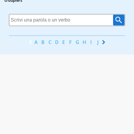
croupiers
A
B
C
D
E
F
G
H
I
J
K
L
M
N