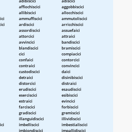
adibiscici
adiscici
affiochiscici
aggobbiscici
allibiscici
allocchiscici
ici
ammuffiscici
ammutoliscici
ici
ardiscici
arricchiscici
assordiscici
assuefaici
attorcici
attraici
avvincici
bandiscici
blandiscici
bramiscici
cici
compiacici
confaici
contorcici
contraici
convincici
custodiscici
daici
detraici
disinibiscici
distorcici
distraici
erudiscici
esaudiscici
eserciscici
esibiscici
estraici
evincici
farciscici
forbiscici
gradiscici
gremiscici
illanguidiscici
illividiscici
ici
imbelliscici
imbestialiscici
imbiondiscici
impallidiscici