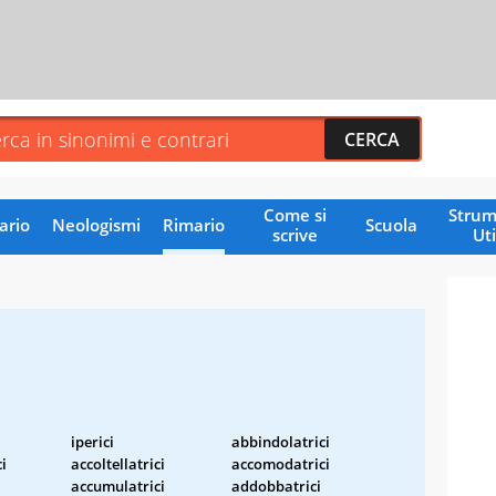
Come si
Strum
ario
Neologismi
Rimario
Scuola
scrive
Uti
i
iperici
abbindolatrici
ci
accoltellatrici
accomodatrici
accumulatrici
addobbatrici