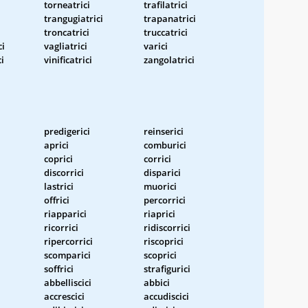
torneatrici
trafilatrici
trangugiatrici
trapanatrici
troncatrici
truccatrici
ci
vagliatrici
varici
i
vinificatrici
zangolatrici
predigerici
reinserici
aprici
comburici
coprici
corrici
discorrici
disparici
lastrici
muorici
offrici
percorrici
riapparici
riaprici
ricorrici
ridiscorrici
ripercorrici
riscoprici
scomparici
scoprici
soffrici
strafigurici
abbelliscici
abbici
accrescici
accudiscici