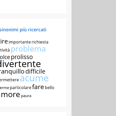
 sinonimi più ricercati
ire
importante
richiesta
problema
tività
prolisso
olce
divertente
ranquillo
difficile
acume
ermettere
fare
particolare
bello
nerme
amore
paura