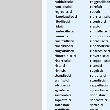
raddolciscici
raggentiliscic
rancidiscici
rarefaici
regrediscici
retraici
riapplaudiscici
riarricchiscic
ribolliscici
ricontraici
ridaici
riescici
rimbecilliscici
rimbelliscici
rimescici
rimpicciolisci
rincitrulliscici
rinciviliscici
rincrudiscici
rindeboliscic
ringrandiscici
rinsecchiscici
rintorpidiscici
rinverdiscici
risarciscici
riseppelliscic
ristaici
ritorcici
rivincici
ruggiscici
sbandiscici
sbiadiscici
scalfiscici
scandiscici
sdruciscici
seppelliscici
sgradiscici
sgranchiscici
soccombici
soddisfaici
sopraffaici
soprastaici
sottostaici
sottraici
stabiliscici
staici