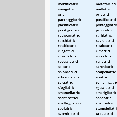
mortificatrici
motofalciatri
navigatrici
niellatrici
orici
orlatrici
parcheggiatrici
pastificatrici
plastificatrici
ponteggiatric
prestigiatrici
profilatrici
radioamatrici
raffilatrici
raschiatrici
raviolatrici
rettificatrici
ricalcatrici
rilegatrici
rimatrici
ritardatrici
roccatrici
rovesciatrici
rullatrici
salatrici
sarchiatrici
sbiancatrici
scalpellatrici
schiacciatrici
sciatrici
selciatrici
semplificatri
sfogliatrici
sgusciatrici
smantellatrici
smerigliatric
sofisticatrici
sondatrici
spalleggiatrici
spalmatrici
spolatrici
stampigliatri
sverniciatrici
tabulatrici