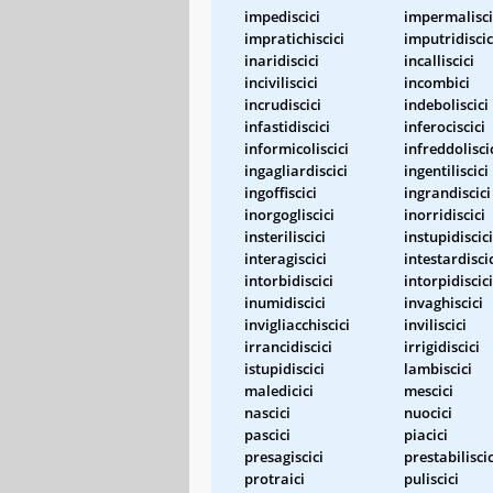
impediscici
impermalisci
impratichiscici
imputridiscic
inaridiscici
incalliscici
inciviliscici
incombici
incrudiscici
indeboliscici
infastidiscici
inferociscici
informicoliscici
infreddolisci
ingagliardiscici
ingentiliscici
ingoffiscici
ingrandiscici
inorgogliscici
inorridiscici
insteriliscici
instupidiscici
interagiscici
intestardisci
intorbidiscici
intorpidiscici
inumidiscici
invaghiscici
invigliacchiscici
inviliscici
irrancidiscici
irrigidiscici
istupidiscici
lambiscici
maledicici
mescici
nascici
nuocici
pascici
piacici
presagiscici
prestabiliscic
protraici
puliscici