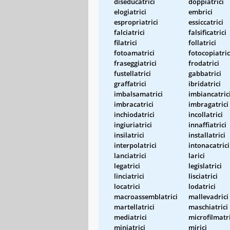
diseducatrici
doppiatrici
elogiatrici
embrici
espropriatrici
essiccatrici
falciatrici
falsificatrici
filatrici
follatrici
fotoamatrici
fotocopiatric
fraseggiatrici
frodatrici
fustellatrici
gabbatrici
graffatrici
ibridatrici
imbalsamatrici
imbiancatric
imbracatrici
imbragatrici
inchiodatrici
incollatrici
ingiuriatrici
innaffiatrici
insilatrici
installatrici
interpolatrici
intonacatrici
lanciatrici
larici
legatrici
legislatrici
linciatrici
lisciatrici
locatrici
lodatrici
macroassemblatrici
mallevadrici
martellatrici
maschiatrici
mediatrici
microfilmatri
miniatrici
mirici