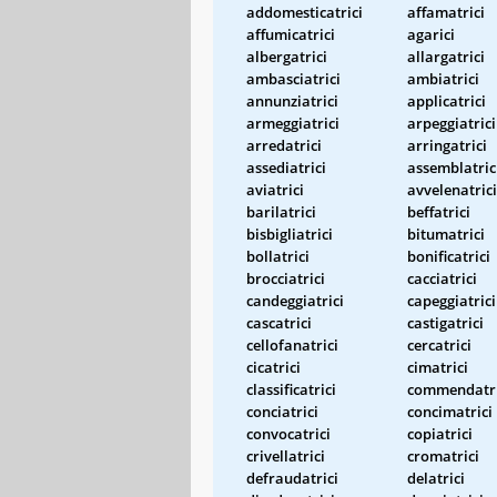
addomesticatrici
affamatrici
affumicatrici
agarici
albergatrici
allargatrici
ambasciatrici
ambiatrici
annunziatrici
applicatrici
armeggiatrici
arpeggiatrici
arredatrici
arringatrici
assediatrici
assemblatric
aviatrici
avvelenatrici
barilatrici
beffatrici
bisbigliatrici
bitumatrici
bollatrici
bonificatrici
brocciatrici
cacciatrici
candeggiatrici
capeggiatrici
cascatrici
castigatrici
cellofanatrici
cercatrici
cicatrici
cimatrici
classificatrici
commendatri
conciatrici
concimatrici
convocatrici
copiatrici
crivellatrici
cromatrici
defraudatrici
delatrici