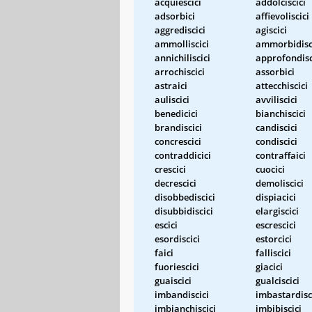
acquiescici
addolciscici
adsorbici
affievoliscici
aggrediscici
agiscici
ammolliscici
ammorbidisc
annichiliscici
approfondisc
arrochiscici
assorbici
astraici
attecchiscici
auliscici
avviliscici
benedicici
bianchiscici
brandiscici
candiscici
concrescici
condiscici
contraddicici
contraffaici
crescici
cuocici
decrescici
demoliscici
disobbediscici
dispiacici
disubbidiscici
elargiscici
escici
escrescici
esordiscici
estorcici
faici
falliscici
fuoriescici
giacici
guaiscici
gualciscici
imbandiscici
imbastardisc
imbianchiscici
imbibiscici