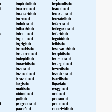
ci
impiccioliscici
impiccoliscici
i
inacerbiscici
inacidiscici
incaparbiscici
incitrulliscici
increscici
incrudeliscici
indolciscici
infarciscici
infiacchiscici
infingardiscici
ci
infrolliscici
infurbiscici
ingialliscici
ingobbiscici
ingrigiscici
inibiscici
insecchiscici
inselvatichiscici
insuperbiscici
intepidiscici
ci
intiepidiscici
intimidiscici
intumidiscici
inturgidiscici
inveiscici
inverdiscici
inviscidiscici
inzotichiscici
irruvidiscici
isteriliscici
largiscici
liquefaici
muffiscici
muggiscici
obbediscici
ordiscici
poliscici
precuocici
i
progrediscici
proibiscici
putrefaici
rabbrividiscici