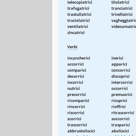
telecopiatrici
titolatrici
trafugatrici
tranciatrici
trastullatrici
trivellatrici
truciolatrici
vagheggiatri
ventilatrici
videoamatric
zincatrici
Verbi
incancherici
inerici
accorrici
apparici
comparici
concorrici
decorrici
discoprici
incorrici
intercorrici
nutrici
occorrici
precorrici
premuorici
ricomparici
ricoprici
rincorrici
rioffrici
riscorrici
ritrascorrici
scorrici
soccorrici
trascorrici
trasparici
abbrustoliscici
aboliscici