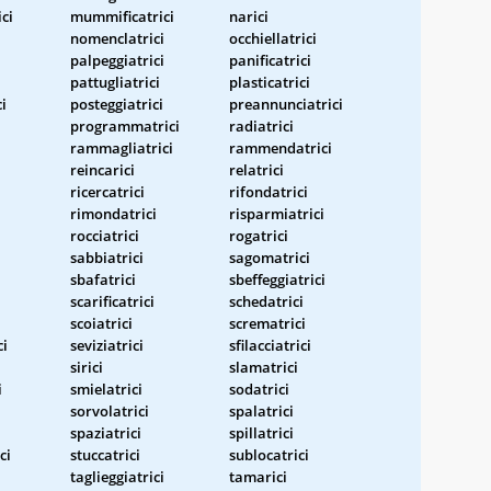
ci
mummificatrici
narici
nomenclatrici
occhiellatrici
palpeggiatrici
panificatrici
pattugliatrici
plasticatrici
i
posteggiatrici
preannunciatrici
programmatrici
radiatrici
rammagliatrici
rammendatrici
reincarici
relatrici
ricercatrici
rifondatrici
rimondatrici
risparmiatrici
rocciatrici
rogatrici
sabbiatrici
sagomatrici
sbafatrici
sbeffeggiatrici
scarificatrici
schedatrici
scoiatrici
scrematrici
ci
seviziatrici
sfilacciatrici
sirici
slamatrici
i
smielatrici
sodatrici
sorvolatrici
spalatrici
spaziatrici
spillatrici
ci
stuccatrici
sublocatrici
taglieggiatrici
tamarici