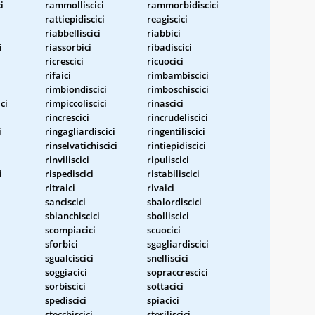
i
rammolliscici
rammorbidiscici
rattiepidiscici
reagiscici
riabbelliscici
riabbici
i
riassorbici
ribadiscici
ricrescici
ricuocici
rifaici
rimbambiscici
rimbiondiscici
rimboschiscici
ci
rimpiccoliscici
rinascici
rincrescici
rincrudeliscici
i
ringagliardiscici
ringentiliscici
rinselvatichiscici
rintiepidiscici
rinviliscici
ripuliscici
i
rispediscici
ristabiliscici
ritraici
rivaici
sanciscici
sbalordiscici
sbianchiscici
sbolliscici
scompiacici
scuocici
sforbici
sgagliardiscici
sgualciscici
snelliscici
soggiacici
sopraccrescici
sorbiscici
sottacici
spediscici
spiacici
stecchiscici
steriliscici