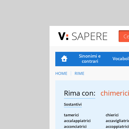
SAPERE
Sinonimi e
Vocabol
contrari
HOME
RIME
Rima con:
chimeric
Sostantivi
tamerici
chierici
accalappiatrici
accavigliatri
acconciatrici
accoppiatrici