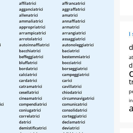
affilatrici
affrancatrici
agganciatrici
aggraffatrici
allenatrici
amatrici
ammaliatrici
annaffiatrici
appropriatrici
armatrici
arrampicatrici
arrangiatrici
I
arrotolatrici
assaggiatrici
i
autoinnaffiatrici
autonoleggiatrici
d
bacchiatrici
baciatrici
beffeggiatrici
bestemmiatrici
at
bluffatrici
bocciatrici
d
bordatrici
borseggiatrici
calciatrici
campeggiatrici
t
cardatrici
carici
catramatrici
cavillatrici
p
cesellatrici
chiodatrici
cineamatrici
circumnavigatrici
i
ci
compendiatrici
comunicatrici
coniugatrici
consolidatrici
correlatrici
corteggiatrici
datrici
declamatrici
demistificatrici
deviatrici