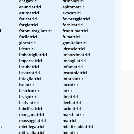
dragatrici
dribblatrici
enunciatrici
epitomatrici
estimatrici
evocatrici
faticatrici
favoreggiatrici
forgiatrici
fornicatrici
i
fotomitragliatrici
frantumatrici
fucilatrici
fumatrici
giocatrici
gomitolatrici
ideatrici
idrosciatrici
i
imbottigliatrici
imbozzimatrici
impaccatrici
impagliatrici
incubatrici
infamatrici
insaccatrici
inscatolatrici
intagliatrici
intarsiatrici
isolatrici
laccatrici
lastricatrici
latrici
levigatrici
limatrici
lisciviatrici
livellatrici
lubrificatrici
lucidatrici
manganatrici
marchiatrici
massaggiatrici
matrici
ci
mietilegatrici
mietitrebbiatrici
mitragliatrici
molatrici