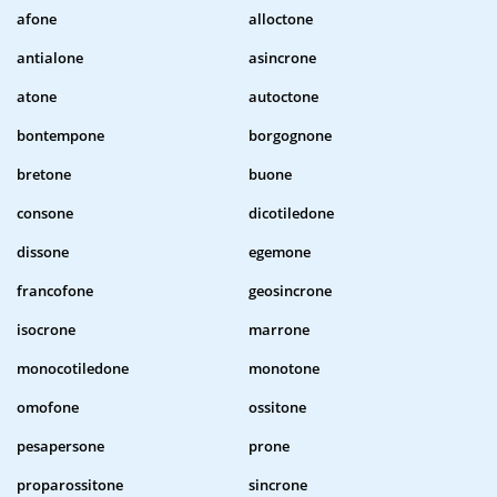
afone
alloctone
antialone
asincrone
atone
autoctone
bontempone
borgognone
bretone
buone
consone
dicotiledone
dissone
egemone
francofone
geosincrone
isocrone
marrone
monocotiledone
monotone
omofone
ossitone
pesapersone
prone
proparossitone
sincrone