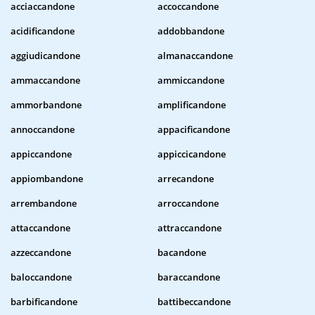
acciaccandone
accoccandone
acidificandone
addobbandone
aggiudicandone
almanaccandone
ammaccandone
ammiccandone
ammorbandone
amplificandone
annoccandone
appacificandone
appiccandone
appiccicandone
appiombandone
arrecandone
arrembandone
arroccandone
attaccandone
attraccandone
azzeccandone
bacandone
baloccandone
baraccandone
barbificandone
battibeccandone