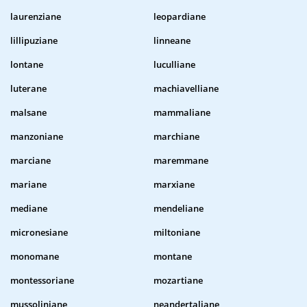
laurenziane
leopardiane
lillipuziane
linneane
lontane
luculliane
luterane
machiavelliane
malsane
mammaliane
manzoniane
marchiane
marciane
maremmane
mariane
marxiane
mediane
mendeliane
micronesiane
miltoniane
monomane
montane
montessoriane
mozartiane
mussoliniane
neandertaliane