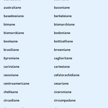
australiane
baconiane
basedowiane
berkeleiane
bimane
bismarchiane
bismarckiane
bodoniane
booleane
botticelliane
brasiliane
browniane
byroniane
cagliaritane
carinziane
cartesiane
cecoviane
cefalorachidiane
centroamericane
cesariane
chelleane
ciceroniane
circadiane
circumpadane