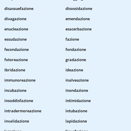
disassuefazione
disossidazione
divagazione
emendazione
enucleazione
esacerbazione
essudazione
fazione
fecondazione
fondazione
fotoreazione
gradazione
ibridazione
ideazione
immunoreazione
inalveazione
incubazione
inondazione
insoddisfazione
intimidazione
intradermoreazione
intubazione
invalidazione
lapidazione