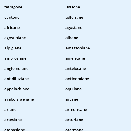
tetragone
unisone
vantone
adleriane
africane
agostane
agostiniane
albane
alpigiane
amazzoniane
ambrosiane
americane
angloindiane
antelucane
antidiluviane
antinomiane
appalachiane
aquilane
araboisraeliane
arcane
ariane
armoricane
artesiane
arturiane
atanasiane
atermane