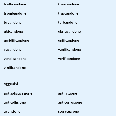
trafficandone
trisecandone
trombandone
truccandone
tubandone
turbandone
ubicandone
ubriacandone
umidificandone
unificandone
vacandone
vanificandone
vendicandone
verificandone
vinificandone
Aggettivi
antisofisticazione
antifrizione
anticollisione
anticorrosione
arancione
scorreggione