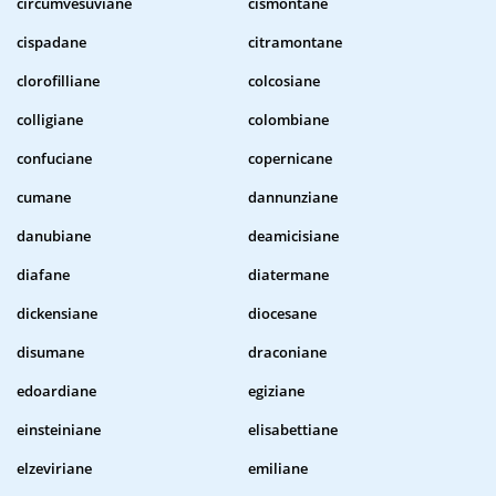
circumvesuviane
cismontane
cispadane
citramontane
clorofilliane
colcosiane
colligiane
colombiane
confuciane
copernicane
cumane
dannunziane
danubiane
deamicisiane
diafane
diatermane
dickensiane
diocesane
disumane
draconiane
edoardiane
egiziane
einsteiniane
elisabettiane
elzeviriane
emiliane