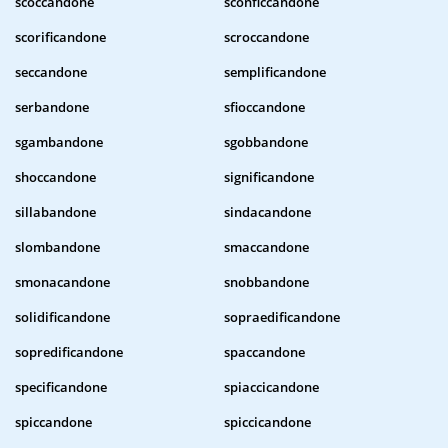
scoccandone
sconficcandone
scorificandone
scroccandone
seccandone
semplificandone
serbandone
sfioccandone
sgambandone
sgobbandone
shoccandone
significandone
sillabandone
sindacandone
slombandone
smaccandone
smonacandone
snobbandone
solidificandone
sopraedificandone
sopredificandone
spaccandone
specificandone
spiaccicandone
spiccandone
spiccicandone