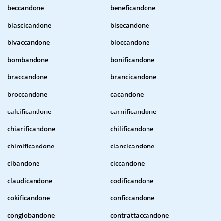
beccandone
beneficandone
biascicandone
bisecandone
bivaccandone
bloccandone
bombandone
bonificandone
braccandone
brancicandone
broccandone
cacandone
calcificandone
carnificandone
chiarificandone
chilificandone
chimificandone
ciancicandone
cibandone
ciccandone
claudicandone
codificandone
cokificandone
conficcandone
conglobandone
contrattaccandone