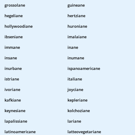
grossolane
guineane
hegeliane
hertziane
hollywoodiane
huroniane
ibseniane
imalaiane
immane
inane
insane
inumane
inurbane
ispanoamericane
istriane
italiane
ivoriane
joyciane
kafkiane
kepleriane
keynesiane
kolchoziane
lapalissiane
lariane
latinoamericane
latteovegetariane