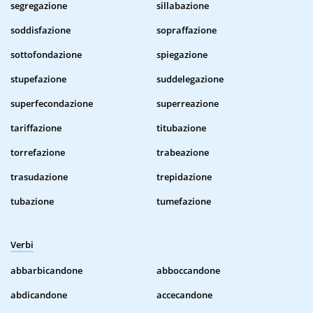
segregazione
sillabazione
soddisfazione
sopraffazione
sottofondazione
spiegazione
stupefazione
suddelegazione
superfecondazione
superreazione
tariffazione
titubazione
torrefazione
trabeazione
trasudazione
trepidazione
tubazione
tumefazione
Verbi
abbarbicandone
abboccandone
abdicandone
accecandone