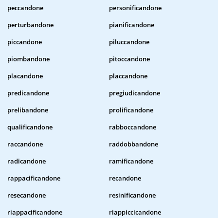
peccandone
personificandone
perturbandone
pianificandone
piccandone
piluccandone
piombandone
pitoccandone
placandone
placcandone
predicandone
pregiudicandone
prelibandone
prolificandone
qualificandone
rabboccandone
raccandone
raddobbandone
radicandone
ramificandone
rappacificandone
recandone
resecandone
resinificandone
riappacificandone
riappiccicandone