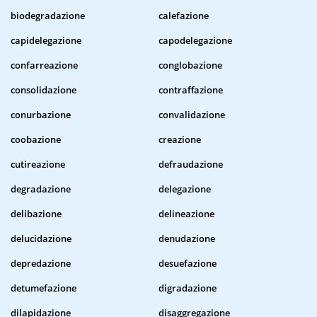
biodegradazione
calefazione
capidelegazione
capodelegazione
confarreazione
conglobazione
consolidazione
contraffazione
conurbazione
convalidazione
coobazione
creazione
cutireazione
defraudazione
degradazione
delegazione
delibazione
delineazione
delucidazione
denudazione
depredazione
desuefazione
detumefazione
digradazione
dilapidazione
disaggregazione