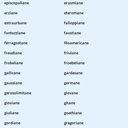
episcopaliane
erasmiane
erziane
eteromane
extraurbane
falloppiane
fantozziane
faustiane
ferragostane
filoamericane
freudiane
friulane
frobeliane
froebeliane
gallicane
gardesane
gaussiane
germane
gerosolimitane
giovane
gioviane
gitane
giuliane
goethiane
gordiane
gregoriane