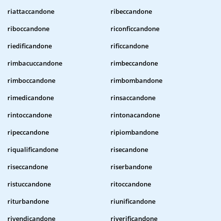
riattaccandone
ribeccandone
riboccandone
riconficcandone
riedificandone
rificcandone
rimbacuccandone
rimbeccandone
rimboccandone
rimbombandone
rimedicandone
rinsaccandone
rintoccandone
rintonacandone
ripeccandone
ripiombandone
riqualificandone
risecandone
riseccandone
riserbandone
ristuccandone
ritoccandone
riturbandone
riunificandone
rivendicandone
riverificandone