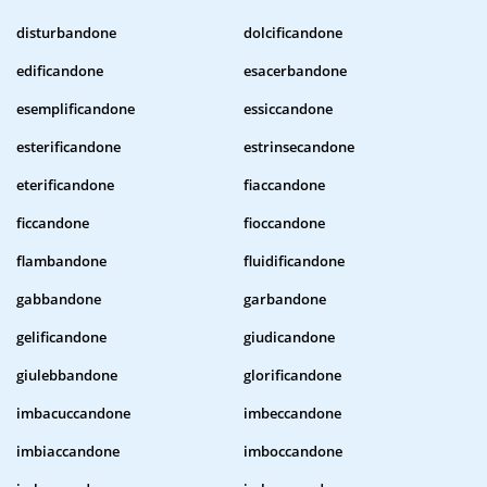
disturbandone
dolcificandone
edificandone
esacerbandone
esemplificandone
essiccandone
esterificandone
estrinsecandone
eterificandone
fiaccandone
ficcandone
fioccandone
flambandone
fluidificandone
gabbandone
garbandone
gelificandone
giudicandone
giulebbandone
glorificandone
imbacuccandone
imbeccandone
imbiaccandone
imboccandone