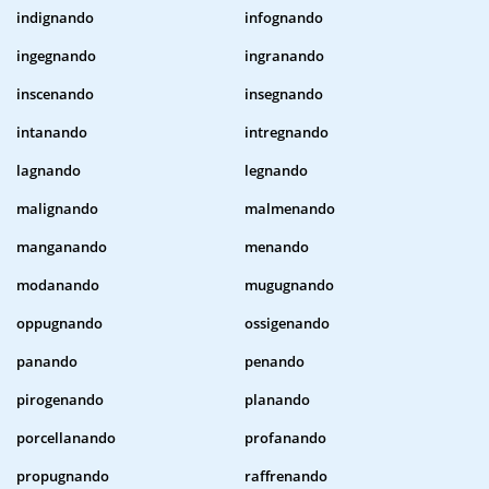
indignando
infognando
ingegnando
ingranando
inscenando
insegnando
intanando
intregnando
lagnando
legnando
malignando
malmenando
manganando
menando
modanando
mugugnando
oppugnando
ossigenando
panando
penando
pirogenando
planando
porcellanando
profanando
propugnando
raffrenando