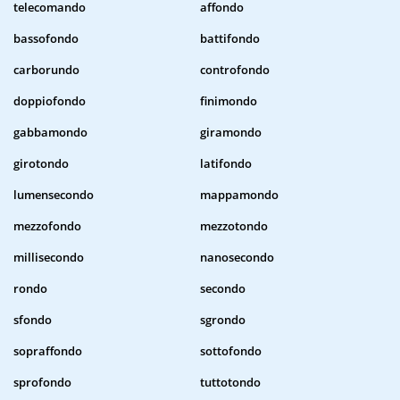
telecomando
affondo
bassofondo
battifondo
carborundo
controfondo
doppiofondo
finimondo
gabbamondo
giramondo
girotondo
latifondo
lumensecondo
mappamondo
mezzofondo
mezzotondo
millisecondo
nanosecondo
rondo
secondo
sfondo
sgrondo
sopraffondo
sottofondo
sprofondo
tuttotondo