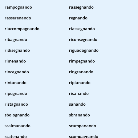
rampognando
rassegnando
rasserenando
regnando
riaccompagnando
riassegnando
ribagnando
riconsegnando
ridisegnando
riguadagnando
rimenando
rimpegnando
rincagnando
ringranando
rintanando
ripianando
ripugnando
risanando
ristagnando
sanando
sbolognando
sbranando
scalmanando
scampanando
scatenando
scompagnando