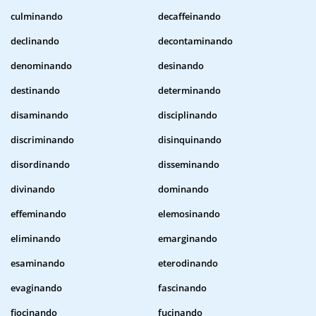
culminando
decaffeinando
declinando
decontaminando
denominando
desinando
destinando
determinando
disaminando
disciplinando
discriminando
disinquinando
disordinando
disseminando
divinando
dominando
effeminando
elemosinando
eliminando
emarginando
esaminando
eterodinando
evaginando
fascinando
fiocinando
fucinando