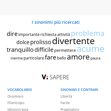
I sinonimi più ricercati
problema
dire
importante
richiesta
attività
divertente
prolisso
dolce
acume
tranquillo
difficile
permettere
amore
fare
particolare
bello
inerme
paura
SAPERE
VOCABOLARIO
SINONIMI E CONTRARI
Ossimoro
Libertà
Filantropo
Facile
Idiosincrasia
Pragmatico