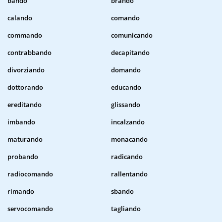
bando
brando
calando
comando
commando
comunicando
contrabbando
decapitando
divorziando
domando
dottorando
educando
ereditando
glissando
imbando
incalzando
maturando
monacando
probando
radicando
radiocomando
rallentando
rimando
sbando
servocomando
tagliando