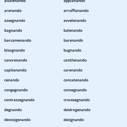
altalenando
appianando
arenando
arruffianando
assegnando
avvelenando
bagnando
balenando
barcamenando
barenando
bisognando
bugnando
cancrenando
cantilenando
capitanando
carenando
cenando
concatenando
congegnando
consegnando
contrassegnando
crocesegnando
degnando
deidrogenando
deossigenando
designando