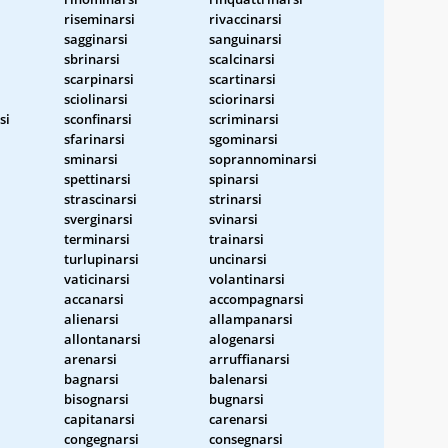
riseminarsi
rivaccinarsi
sagginarsi
sanguinarsi
sbrinarsi
scalcinarsi
scarpinarsi
scartinarsi
sciolinarsi
sciorinarsi
si
sconfinarsi
scriminarsi
sfarinarsi
sgominarsi
sminarsi
soprannominarsi
spettinarsi
spinarsi
strascinarsi
strinarsi
sverginarsi
svinarsi
terminarsi
trainarsi
turlupinarsi
uncinarsi
vaticinarsi
volantinarsi
accanarsi
accompagnarsi
alienarsi
allampanarsi
allontanarsi
alogenarsi
arenarsi
arruffianarsi
bagnarsi
balenarsi
bisognarsi
bugnarsi
capitanarsi
carenarsi
congegnarsi
consegnarsi