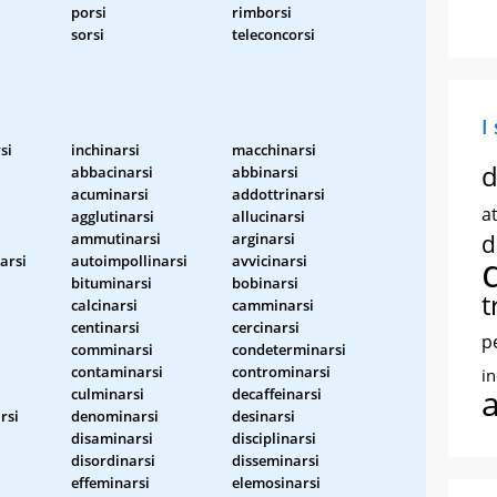
porsi
rimborsi
sorsi
teleconcorsi
I
si
inchinarsi
macchinarsi
d
abbacinarsi
abbinarsi
acuminarsi
addottrinarsi
at
agglutinarsi
allucinarsi
ammutinarsi
arginarsi
d
arsi
autoimpollinarsi
avvicinarsi
bituminarsi
bobinarsi
t
calcinarsi
camminarsi
centinarsi
cercinarsi
p
comminarsi
condeterminarsi
i
contaminarsi
controminarsi
i
culminarsi
decaffeinarsi
rsi
denominarsi
desinarsi
disaminarsi
disciplinarsi
i
disordinarsi
disseminarsi
effeminarsi
elemosinarsi