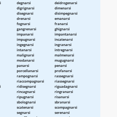
i
degnarsi
deidrogenarsi
digrignarsi
dimenarsi
disegnarsi
disimpegnarsi
drenarsi
emanarsi
fognarsi
franarsi
gangrenarsi
ghignarsi
impanarsi
impantanarsi
impugnarsi
incatenarsi
ingegnarsi
ingranarsi
intanarsi
intregnarsi
malignarsi
malmenarsi
modanarsi
mugugnarsi
panarsi
penarsi
porcellanarsi
profanarsi
rampognarsi
rassegnarsi
riaccompagnarsi
riassegnarsi
i
ridisegnarsi
riguadagnarsi
rincagnarsi
ringranarsi
ripugnarsi
risanarsi
sbolognarsi
sbranarsi
scatenarsi
scompagnarsi
segnarsi
serenarsi