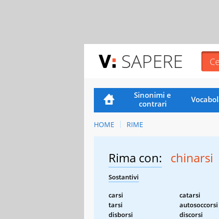
SAPERE
Sinonimi e
Vocabol
contrari
HOME
RIME
Rima con:
chinarsi
Sostantivi
carsi
catarsi
tarsi
autosoccorsi
disborsi
discorsi