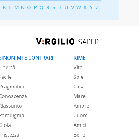
K
L
M
N
O
P
Q
R
S
T
U
V
W
X
Y
Z
SAPERE
SINONIMI E CONTRARI
RIME
Libertà
Vita
Facile
Sole
Pragmatico
Casa
Conoscenza
Mare
Riassunto
Amore
Paradigma
Cuore
Gioia
Amici
Tristezza
Bene