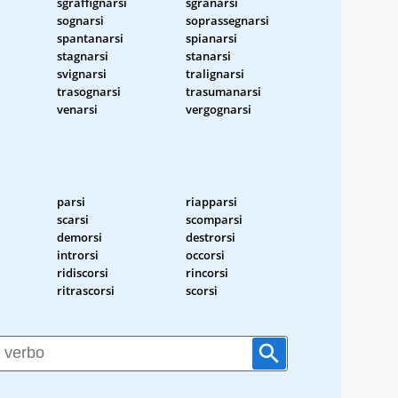
sgraffignarsi
sgranarsi
sognarsi
soprassegnarsi
spantanarsi
spianarsi
stagnarsi
stanarsi
svignarsi
tralignarsi
trasognarsi
trasumanarsi
venarsi
vergognarsi
parsi
riapparsi
scarsi
scomparsi
demorsi
destrorsi
introrsi
occorsi
ridiscorsi
rincorsi
ritrascorsi
scorsi