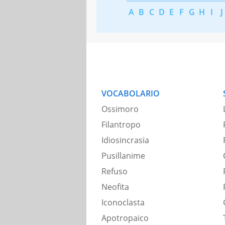
A
B
C
D
E
F
G
H
I
J
VOCABOLARIO
Ossimoro
Filantropo
Idiosincrasia
Pusillanime
Refuso
Neofita
Iconoclasta
Apotropaico