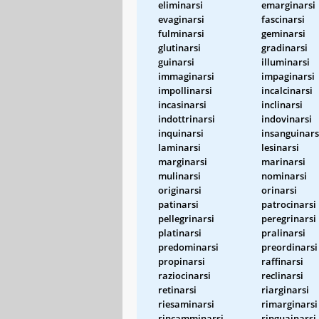
eliminarsi
emarginarsi
evaginarsi
fascinarsi
fulminarsi
geminarsi
glutinarsi
gradinarsi
guinarsi
illuminarsi
immaginarsi
impaginarsi
impollinarsi
incalcinarsi
incasinarsi
inclinarsi
indottrinarsi
indovinarsi
inquinarsi
insanguinars
laminarsi
lesinarsi
marginarsi
marinarsi
mulinarsi
nominarsi
originarsi
orinarsi
patinarsi
patrocinarsi
pellegrinarsi
peregrinarsi
platinarsi
pralinarsi
predominarsi
preordinarsi
propinarsi
raffinarsi
raziocinarsi
reclinarsi
retinarsi
riarginarsi
riesaminarsi
rimarginarsi
rincamminarsi
ringuainarsi