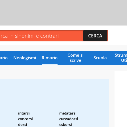
Come si
Strum
ario
Neologismi
Rimario
Scuola
scrive
Uti
intarsi
metatarsi
concorsi
curvadorsi
dorsi
esborsi