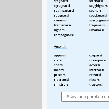
sfognarsi
sfrenarsi
sgrugnarsi
sogghignarsi
spampanarsi
spanarsi
spugnarsi
sputtanarsi
svenarsi
svergognarsi
tramenarsi
trapanarsi
ugnarsi
umanarsi
zampognarsi
Aggettivi
apparsi
cosparsi
riarsi
ricomparsi
sparsi
accorsi
incorsi
intercorsi
precorsi
retrorsi
ripercorsi
riscorsi
sinistrorsi
trascorsi