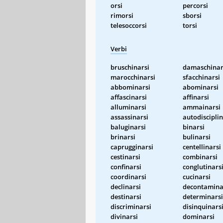
orsi
percorsi
rimorsi
sborsi
telesoccorsi
torsi
Verbi
bruschinarsi
damaschinar
marocchinarsi
sfacchinarsi
abbominarsi
abominarsi
affascinarsi
affinarsi
alluminarsi
ammainarsi
assassinarsi
autodisciplin
baluginarsi
binarsi
brinarsi
bulinarsi
caprugginarsi
centellinarsi
cestinarsi
combinarsi
confinarsi
conglutinars
coordinarsi
cucinarsi
declinarsi
decontamina
destinarsi
determinarsi
discriminarsi
disinquinars
divinarsi
dominarsi