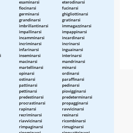
esaminarsi
eterodinarsi
fiocinarsi
fucinarsi
germinarsi
ghigliottinarsi
grandinarsi
gratinarsi
imbrillantinarsi
immagazzinarsi
impallinarsi
impappinarsi
incamminarsi
incardinarsi
incriminarsi
incrinarsi
infarinarsi
inguainarsi
i
inseminarsi
interinarsi
macinarsi
mandrinarsi
martellinarsi
minarsi
opinarsi
ordinarsi
ostinarsi
paraffinarsi
pattinarsi
pedinarsi
pettinarsi
piovigginarsi
predestinarsi
predeterminarsi
procrastinarsi
propagginarsi
rapinarsi
ravvicinarsi
recriminarsi
resinarsi
riavvicinarsi
ricombinarsi
rimpaginarsi
rimuginarsi
rinominarsi
rinquattrinarsi