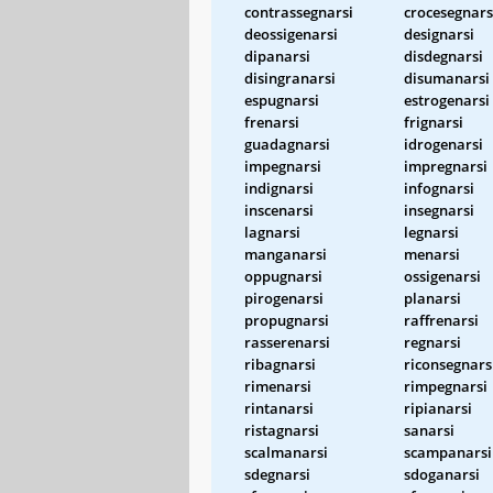
contrassegnarsi
crocesegnars
deossigenarsi
designarsi
dipanarsi
disdegnarsi
disingranarsi
disumanarsi
espugnarsi
estrogenarsi
frenarsi
frignarsi
guadagnarsi
idrogenarsi
impegnarsi
impregnarsi
indignarsi
infognarsi
inscenarsi
insegnarsi
lagnarsi
legnarsi
manganarsi
menarsi
oppugnarsi
ossigenarsi
pirogenarsi
planarsi
propugnarsi
raffrenarsi
rasserenarsi
regnarsi
ribagnarsi
riconsegnars
rimenarsi
rimpegnarsi
rintanarsi
ripianarsi
ristagnarsi
sanarsi
scalmanarsi
scampanarsi
sdegnarsi
sdoganarsi