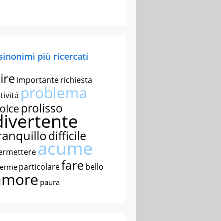
 sinonimi più ricercati
ire
importante
richiesta
problema
tività
prolisso
olce
divertente
ranquillo
difficile
acume
ermettere
fare
particolare
bello
nerme
amore
paura