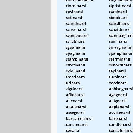
riordinarsi
ripristinarsi
rovinarsi
ruminarsi
satinarsi
sbobinarsi
scantinarsi
scardinarsi
scassinarsi
schettinarsi
scombinarsi
scompaginar
scrutinarsi
seminarsi
sguainarsi
smarginarsi
spaginarsi
spampinarsi
stampinarsi
sterminarsi
strofinarsi
subordinarsi
sviolinarsi
tapinarsi
trascinarsi
turbinarsi
urinarsi
vaccinarsi
zigrinarsi
abbisognarsi
affienarsi
agognarsi
allenarsi
allignarsi
altalenarsi
appianarsi
assegnarsi
avvelenarsi
barcamenarsi
barenarsi
cancrenarsi
cantilenarsi
cenarsi
concatenarsi